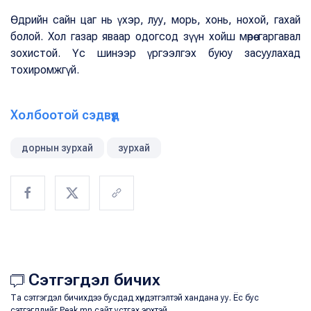
Өдрийн сайн цаг нь үхэр, луу, морь, хонь, нохой, гахай
болой. Хол газар яваар одогсод зүүн хойш мөрөө гаргавал
зохистой. Үс шинээр үргээлгэх буюу засуулахад
тохиромжгүй.
Холбоотой сэдвүүд
дорнын зурхай
зурхай
Сэтгэгдэл бичих
Та сэтгэгдэл бичихдээ бусдад хүндэтгэлтэй хандана уу. Ёс бус
сэтгэгдлийг Peak.mn сайт устгах эрхтэй.