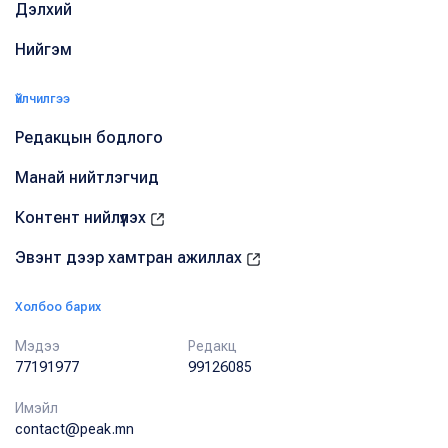
Дэлхий
Нийгэм
Үйлчилгээ
Редакцын бодлого
Манай нийтлэгчид
Контент нийлүүлэх
Эвэнт дээр хамтран ажиллах
Холбоо барих
Мэдээ
Редакц
77191977
99126085
Имэйл
contact@peak.mn