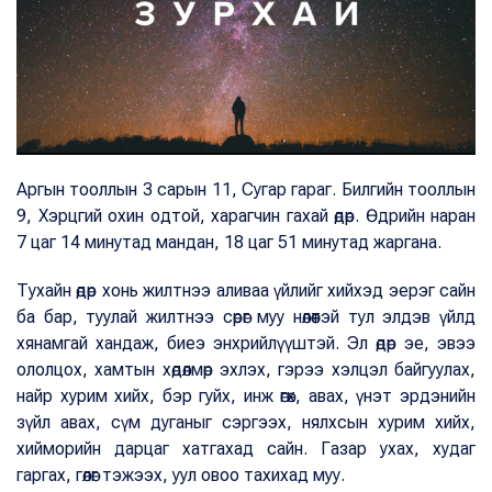
Аргын тооллын 3 сарын 11, Сугар гараг. Билгийн тооллын
9, Хэрцгий охин одтой, харагчин гахай өдөр. Өдрийн наран
7 цаг 14 минутад мандан, 18 цаг 51 минутад жаргана.
Тухайн өдөр хонь жилтнээ аливаа үйлийг хийхэд эерэг сайн
ба бар, туулай жилтнээ сөрөг муу нөлөөтэй тул элдэв үйлд
хянамгай хандаж, биеэ энхрийлүүштэй. Эл өдөр эе, эвээ
ололцох, хамтын хөдөлмөр эхлэх, гэрээ хэлцэл байгуулах,
найр хурим хийх, бэр гуйх, инж өгөх, авах, үнэт эрдэнийн
зүйл авах, сүм дуганыг сэргээх, нялхсын хурим хийх,
хийморийн дарцаг хатгахад сайн. Газар ухах, худаг
гаргах, гөлөг тэжээх, уул овоо тахихад муу.