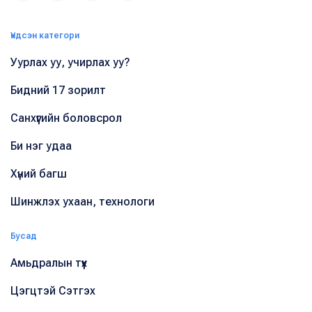
Үндсэн категори
Уурлах уу, учирлах уу?
Бидний 17 зорилт
Санхүүгийн боловсрол
Би нэг удаа
Хүний багш
Шинжлэх ухаан, технологи
Бусад
Амьдралын түүх
Цэгцтэй Сэтгэх