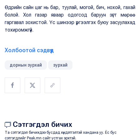
Өдрийн сайн цаг нь бар, туулай, могой, бич, нохой, гахай
болой. Хол газар яваар одогсод баруун зүгт мөрөө
гаргавал зохистой. Үс шинээр үргээлгэх буюу засуулахад
тохиромжгүй.
Холбоотой сэдвүүд
дорнын зурхай
зурхай
Сэтгэгдэл бичих
Та сэтгэгдэл бичихдээ бусдад хүндэтгэлтэй хандана уу. Ёс бус
сэтгэгдлийг Peak.mn сайт устгах эрхтэй.