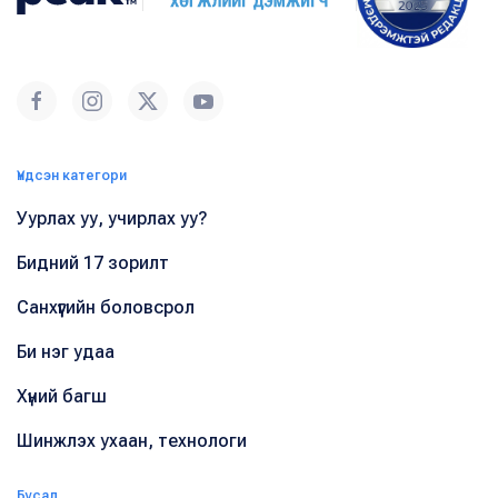
Үндсэн категори
Уурлах уу, учирлах уу?
Бидний 17 зорилт
Санхүүгийн боловсрол
Би нэг удаа
Хүний багш
Шинжлэх ухаан, технологи
Бусад