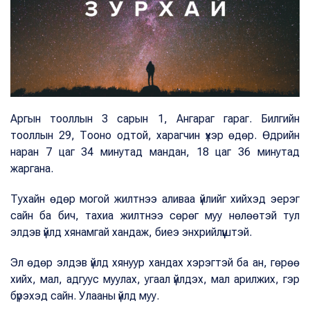
Аргын тооллын 3 сарын 1, Ангараг гараг. Билгийн
тооллын 29, Тооно одтой, харагчин үхэр өдөр. Өдрийн
наран 7 цаг 34 минутад мандан, 18 цаг 36 минутад
жаргана.
Тухайн өдөр могой жилтнээ аливаа үйлийг хийхэд эерэг
сайн ба бич, тахиа жилтнээ сөрөг муу нөлөөтэй тул
элдэв үйлд хянамгай хандаж, биеэ энхрийлүүштэй.
Эл өдөр элдэв үйлд хянуур хандах хэрэгтэй ба ан, гөрөө
хийх, мал, адгуус муулах, угаал үйлдэх, мал арилжих, гэр
бүрэхэд сайн. Улааны үйлд муу.