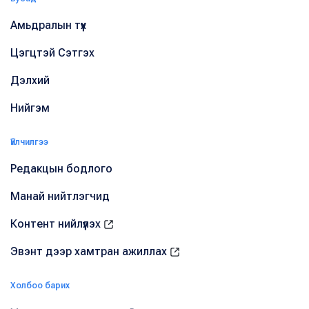
Амьдралын түүх
Цэгцтэй Сэтгэх
Дэлхий
Нийгэм
Үйлчилгээ
Редакцын бодлого
Манай нийтлэгчид
Контент нийлүүлэх
Эвэнт дээр хамтран ажиллах
Холбоо барих