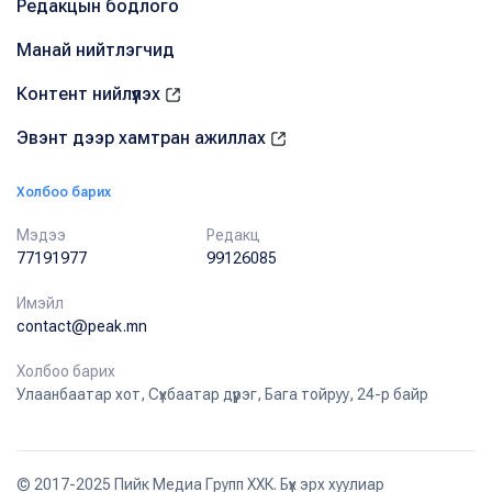
Редакцын бодлого
Манай нийтлэгчид
Контент нийлүүлэх
Эвэнт дээр хамтран ажиллах
Холбоо барих
Мэдээ
Редакц
77191977
99126085
Имэйл
contact@peak.mn
Холбоо барих
Улаанбаатар хот, Сүхбаатар дүүрэг, Бага тойруу, 24-р байр
© 2017-2025 Пийк Медиа Групп ХХК. Бүх эрх хуулиар