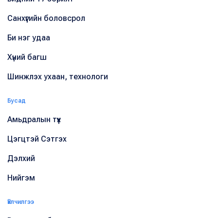
Санхүүгийн боловсрол
Би нэг удаа
Хүний багш
Шинжлэх ухаан, технологи
Бусад
Амьдралын түүх
Цэгцтэй Сэтгэх
Дэлхий
Нийгэм
Үйлчилгээ