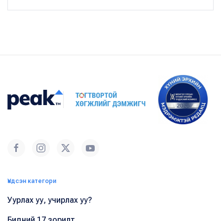
Үндсэн категори
Уурлах уу, учирлах уу?
Бидний 17 зорилт