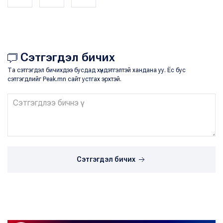
Сэтгэгдэл бичих
Та сэтгэгдэл бичихдээ бусдад хүндэтгэлтэй хандана уу. Ёс бус
сэтгэгдлийг Peak.mn сайт устгах эрхтэй.
Сэтгэгдэл бичих