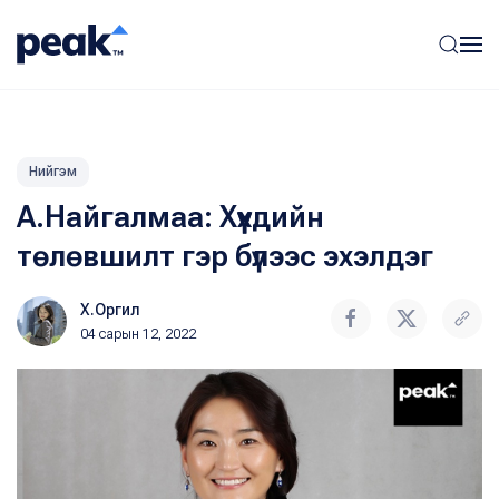
Нийгэм
А.Найгалмаа: Хүүхдийн
төлөвшилт гэр бүлээс эхэлдэг
Х.Оргил
04 сарын 12, 2022