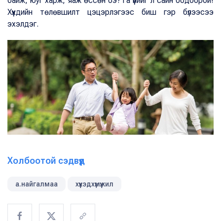
байж, юуг харж, яаж өссөн бэ?Та үүнийг л сайн бодоорой!
Хүүхдийн төлөвшилт цэцэрлэгээс биш гэр бүлээсээ
эхэлдэг.
Холбоотой сэдвүүд
а.найгалмаа
хүүхэдхүмүүжил