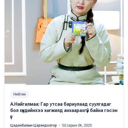
Нийгэм
А.Найгалмаа: Гар утсаа бариулаад суулгадаг
бол хүүхдийнхээ хөгжилд анхаарахгүй байна гэсэн
үг
Цэдэнбалын Цэрэндолгор
・ 02 сарын 06, 2025