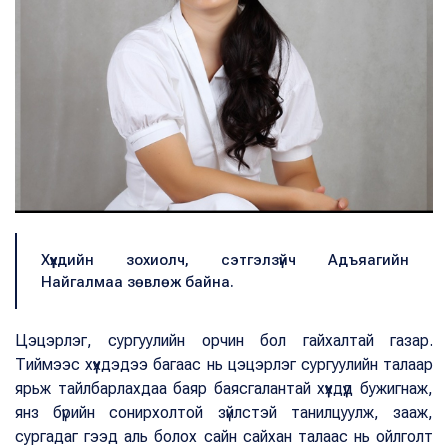
Хүүхдийн зохиолч, сэтгэлзүйч Адъяагийн
Найгалмаа зөвлөж байна.
Цэцэрлэг, сургуулийн орчин бол гайхалтай газар.
Тиймээс хүүхдэдээ багаас нь цэцэрлэг сургуулийн талаар
ярьж тайлбарлахдаа баяр баясгалантай хүүхдүүд бужигнаж,
янз бүрийн сонирхолтой зүйлстэй танилцуулж, зааж,
сургадаг гээд аль болох сайн сайхан талаас нь ойлголт