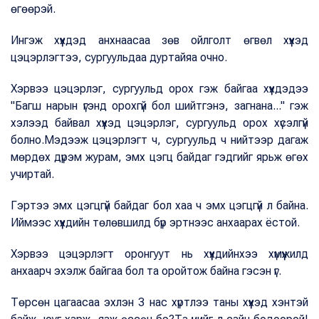
өгөөрэй.
Ингэж хүүхдэд анхнаасаа зөв ойлголт өгвөл хүүхэд
цэцэрлэгтээ, сургуульдаа дуртайяа очно.
Хэрвээ цэцэрлэг, сургуульд орох гэж байгаа хүүхдэдээ
"Багш нарын үгэнд орохгүй бол шийтгэнэ, загнана..." гэж
хэлээд байвал хүүхэд цэцэрлэг, сургуульд орох хүсэлгүй
болно.Мэдээж цэцэрлэгт ч, сургуульд ч нийтээр дагаж
мөрдөх дүрэм журам, эмх цэгц байдаг гэдгийг ярьж өгөх
учиртай.
Гэртээ эмх цэгцгүй байдаг бол хаа ч эмх цэгцгүй л байна.
Иймээс хүүхдийн төлөвшилд бүр эртнээс анхаарах ёстой.
Хэрвээ цэцэрлэгт оронгуут нь хүүхдийнхээ хүмүүжилд
анхаарч эхэлж байгаа бол та оройтож байна гэсэн үг.
Төрсөн цагаасаа эхлэн 3 нас хүртлээ таны хүүхэд хэнтэй