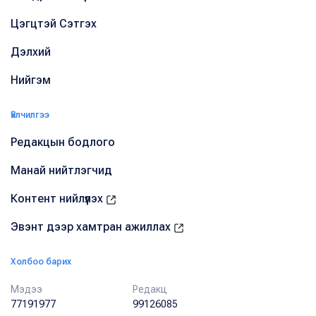
Цэгцтэй Сэтгэх
Дэлхий
Нийгэм
Үйлчилгээ
Редакцын бодлого
Манай нийтлэгчид
Контент нийлүүлэх
Эвэнт дээр хамтран ажиллах
Холбоо барих
Мэдээ
Редакц
77191977
99126085