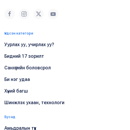
Үндсэн категори
Уурлах уу, учирлах уу?
Бидний 17 зорилт
Санхүүгийн боловсрол
Би нэг удаа
Хүний багш
Шинжлэх ухаан, технологи
Бусад
Амьдралын түүх