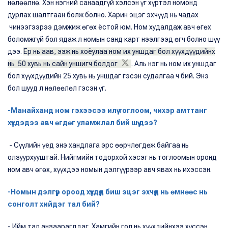
нөлөөлнө. Хэн нэгний санаадгүй хэлсэн үг хүртэл номонд
дурлах шалтгаан болж болно. Харин эцэг эхчүүд нь чадах
чинээгээрээ дэмжиж өгөх ёстой юм. Ном худалдаж авч өгөх
боломжгүй бол ядаж л номын санд карт нээлгээд өгч болно шүү
дээ.
Ер нь аав, ээж нь хоёулаа ном их уншдаг бол хүүхдүүдийнх
нь 50 хувь нь сайн уншигч болдог
. Аль нэг нь ном их уншдаг
бол хүүхдүүдийн 25 хувь нь уншдаг гэсэн судалгаа ч бий. Энэ
бол шууд л нөлөөлөл гэсэн үг.
-Манайханд ном гэхээсээ илүү тоглоом, чихэр амттанг
хүүхдэдээ авч өгдөг уламжлал бий шүү дээ?
- Сүүлийн үед энэ хандлага эрс өөрчлөгдөж байгаа нь
олзуурхууштай. Нийгмийн тодорхой хэсэг нь тоглоомын оронд
ном авч өгөх, хүүхдээ номын дэлгүүрээр авч явах нь ихэссэн.
-Номын дэлгүүр ороод хүүхдүүд биш эцэг эхчүүд нь өмнөөс нь
сонголт хийдэг тал бий?
- Ийм тал анзаарагддаг. Хамгийн гол нь хүүхдийнхээ хүссэн,