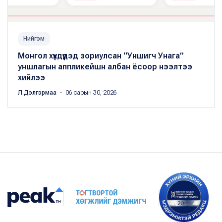
Нийгэм
Монгол хүүхдүүдэд зориулсан “Уншигч Унага”
уншлагын аппликейшн албан ёсоор нээлтээ
хийлээ
Л.Дэлгэрмаа
・ 06 сарын 30, 2026