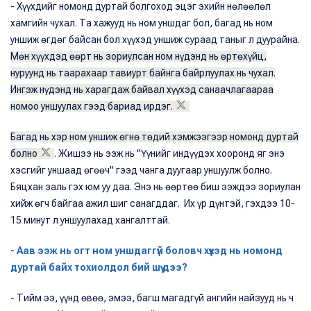
- Хүүхдийг номонд дуртай болгоход эцэг эхийн нөлөөлөл
хамгийн чухал. Та хажууд нь ном уншдаг бол, багад нь ном
уншиж өгдөг байсан бол хүүхэд уншиж сураад таныг л дуурайна.
Мөн хүүхдэд өөрт нь зориулсан ном нүдэнд нь өртөхүйц,
нуруунд нь таарахаар тавиурт байнга байрлуулах нь чухал.
Ингэж нүдэнд нь харагдаж байвал хүүхэд санаачлагаараа
номоо уншуулах гээд бариад ирдэг.
Багад нь хэр ном уншиж өгнө төдий хэмжээгээр номонд дуртай
болно
. Жишээ нь ээж нь "Үүнийг индүүдэх хооронд яг энэ
хэсгийг уншаад өгөөч" гээд чанга дуугаар уншуулж болно.
Бяцхан заль гэх юм уу даа. Энэ нь өөртөө биш ээждээ зориулан
хийж өгч байгаа ажил шиг санагддаг. Их үр дүнтэй, гэхдээ 10-
15 минут л уншуулахад хангалттай.
- Аав ээж нь огт ном уншдаггүй боловч хүүхэд нь номонд
дуртай байх тохиолдол бий шүү дээ?
- Тийм ээ, үүнд өвөө, эмээ, багш магадгүй ангийн найзууд нь ч