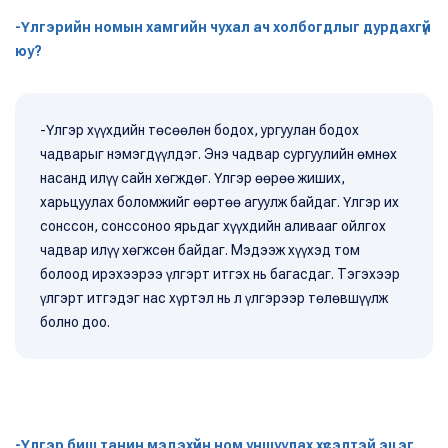
-Үлгэрийн номын хамгийн чухал ач холбогдлыг дурдахгүй
юу?
-Үлгэр хүүхдийн төсөөлөн бодох, ургуулан бодох
чадварыг нэмэгдүүлдэг. Энэ чадвар сургуулийн өмнөх
насанд илүү сайн хөгждөг. Үлгэр өөрөө жиших,
харьцуулах боломжийг өөртөө агуулж байдаг. Үлгэр их
сонссон, сонссоноо ярьдаг хүүхдийн аливааг ойлгох
чадвар илүү хөгжсөн байдаг. Мэдээж хүүхэд том
болоод ирэхээрээ үлгэрт итгэх нь багасдаг. Тэгэхээр
үлгэрт итгэдэг нас хүртэл нь л үлгэрээр төлөвшүүлж
болно доо.
-Үлгэр биш танин мэдэхүйн ном уншуулах хүсэлтэй эцэг