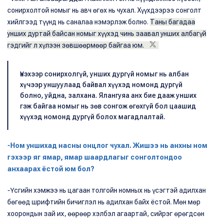
сонирхолтой номыг нь авч өгөх нь чухал. Хүүхдээрээ сонголт
хийлгээд түүнд нь саналаа нэмэрлэж болно.
Таны багадаа
унших дуртай байсан номыг хүүхэд чинь заавал унших албагүй
гэдгийг л хүлээн зөвшөөрмөөр байгаа юм.
Үнэхээр сонирхолгүй, унших дургүй номыг нь албан
хүчээр уншуулаад байвал хүүхэд номонд дургүй
болно, уйдна, залхана. Ялангуяа анх бие дааж унших
гэж байгаа номыг нь зөв сонгож өгөхгүй бол цаашид
хүүхэд номонд дургүй болох магадлалтай.
-Ном уншихад насны онцлог чухал. Жишээ нь анхны ном
гэхээр яг ямар, ямар шаардлагыг сонголтондоо
анхаарах ёстой юм бол?
-Үсгийн хэмжээ нь цагаан толгойн номных нь үсэгтэй адилхан
бөгөөд шрифтийн бичиглэл нь адилхан байх ёстой. Мөн мөр
хоорондын зай их, өөрөөр хэлбэл агаартай, сийрэг өрөгдсөн