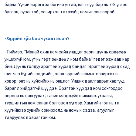
байна. Үүний зэрэгцээ богино үгтэй, нэг өгүүлбэр нь 7-8 үгээс
бүтсэн, зурагтай, сонирхол татахуйц номыг сонгоорой.
-Хүүхдийн хүйс бас чухал гэсэн?
-Тиймээ, "Манай охин ном сайн уншдаг харин дүү нь ерөөсөө
уншихгүй юм, уг нь гэрт зөндөө л ном байна" гэдэг ээж аав нар
бий. Дүү нь голдуу эрэгтэй хүүхэд байдаг. Эрэгтэй хүүхэд охид
шиг янз бүрийн сэдвийн, олон төрлийн номыг сонирхох нь
ховор, энэ нь хүйсийнх нь онцлог. Унших даалгаврыг хөвгүүд
бараг л хийдэггүй шүү дээ. Эрэгтэй хүүхдэд ном сонгохдоо
өөрөөр нь сонгуулах, танин мэдэхүйн шинжлэх ухааны,
туршилтын ном санал болговол зүгээр. Хамгийн гол нь та
хүүгийнхээ хувийн сонирхолд нь номын сэдэв, агуулгыг
тааруулах л хэрэгтэй юм.