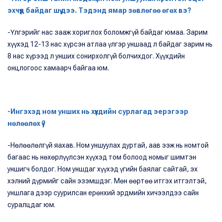
эхчүүд байдаг шүү дээ. Тэдэнд ямар зөвлөгөө өгөх вэ?
-Үлгэрийг нас зааж хориглох боломжгүй байдаг юмаа. Зарим
хүүхэд 12-13 нас хүрсэн атлаа үлгэр уншаад л байдаг зарим нь
8 нас хүрээд л унших сонирхолгүй болчихдог. Хүүхдийн
онцлогоос хамаарч байгаа юм.
-Ингэхэд ном унших нь хүүхдийн сурлагад эерэгээр
нөлөөлөх үү?
-Нөлөөлөлгүй яахав. Ном уншуулах дуртай, аав ээж нь номтой
багаас нь нөхөрлүүлсэн хүүхэд том болоод номыг шимтэн
уншигч болдог. Ном уншдаг хүүхэд үгийн баялаг сайтай, эх
хэлний дүрмийг сайн эзэмшдэг. Мөн өөртөө итгэх итгэлтэй,
уншлага дээр суурилсан ерөнхий эрдмийн хичээлдээ сайн
суралцдаг юм.