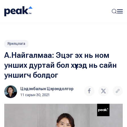
Ярилцлага
А.Найгалмаа: Эцэг эх нь ном
унших дуртай бол хүүхэд нь сайн
уншигч болдог
Цэдэнбалын Цэрэндолгор
11 сарын 30, 2021