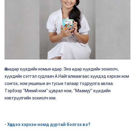
Өнөөдөр хүүхдийн номын өдөр. Энэ өдөр хүүхдийн зохиолч,
хүүхдийн сэтгэл судлаач А.Найгалмаагаас хүүхдэд хэрхэн ном
сонгох, ном уншихын ач тусын талаар тодруулга авлаа.
Тэрбээр “Миний ном” цуврал ном, “Маамуу” хүүхдийн
нэвтрүүлгийн зохиолч юм.
- Хүүхдээ хэрхэн номд дуртай болгох вэ?