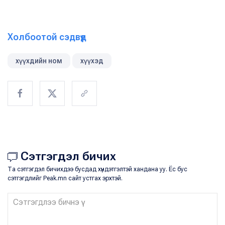
Холбоотой сэдвүүд
хүүхдийн ном
хүүхэд
Сэтгэгдэл бичих
Та сэтгэгдэл бичихдээ бусдад хүндэтгэлтэй хандана уу. Ёс бус
сэтгэгдлийг Peak.mn сайт устгах эрхтэй.