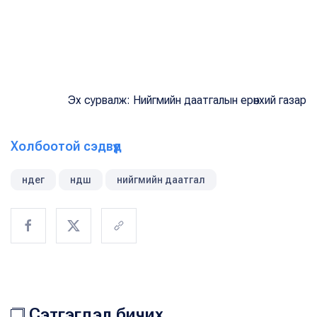
Эх сурвалж: Нийгмийн даатгалын ерөнхий газар
Холбоотой сэдвүүд
ндег
ндш
нийгмийн даатгал
Сэтгэгдэл бичих