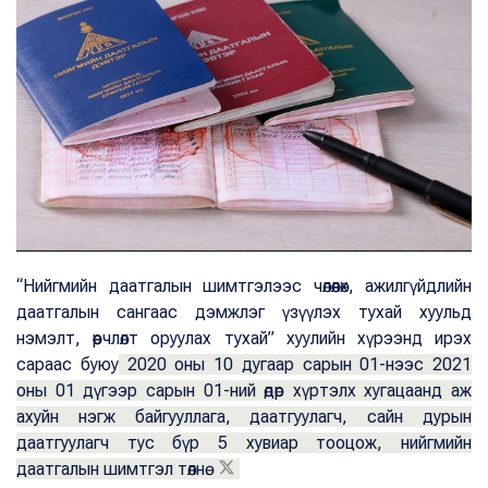
“Нийгмийн даатгалын шимтгэлээс чөлөөлөх, ажилгүйдлийн
даатгалын сангаас дэмжлэг үзүүлэх тухай хуульд
нэмэлт, өөрчлөлт оруулах тухай” хуулийн хүрээнд ирэх
сараас буюу
2020 оны 10 дугаар сарын 01-нээс 2021
оны 01 дүгээр сарын 01-ний өдөр хүртэлх хугацаанд аж
ахуйн нэгж байгууллага, даатгуулагч, сайн дурын
даатгуулагч тус бүр 5 хувиар тооцож, нийгмийн
даатгалын шимтгэл төлнө.