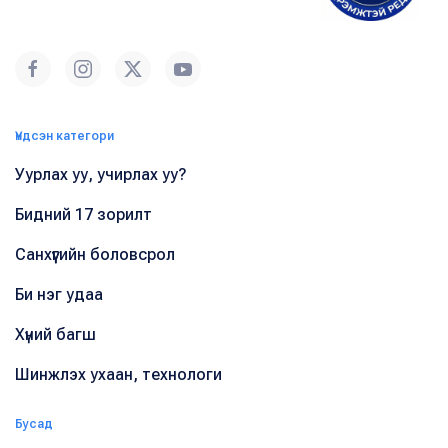
Үндсэн категори
Уурлах уу, учирлах уу?
Бидний 17 зорилт
Санхүүгийн боловсрол
Би нэг удаа
Хүний багш
Шинжлэх ухаан, технологи
Бусад