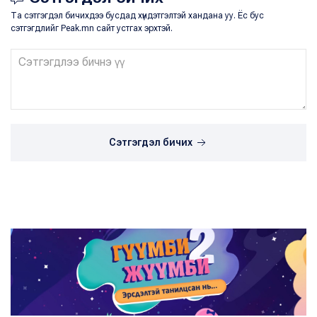
Та сэтгэгдэл бичихдээ бусдад хүндэтгэлтэй хандана уу. Ёс бус
сэтгэгдлийг Peak.mn сайт устгах эрхтэй.
Сэтгэгдэл бичих