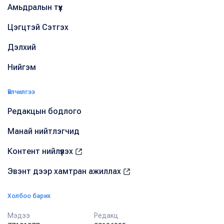
Амьдралын түүх
Цэгцтэй Сэтгэх
Дэлхий
Нийгэм
Үйлчилгээ
Редакцын бодлого
Манай нийтлэгчид
Контент нийлүүлэх
Эвэнт дээр хамтран ажиллах
Холбоо барих
Мэдээ
Редакц