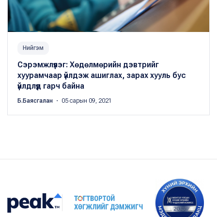
Нийгэм
Сэрэмжлүүлэг: Хөдөлмөрийн дэвтрийг
хуурамчаар үйлдэж ашиглах, зарах хууль бус
үйлдлүүд гарч байна
Б.Баясгалан
・ 05 сарын 09, 2021