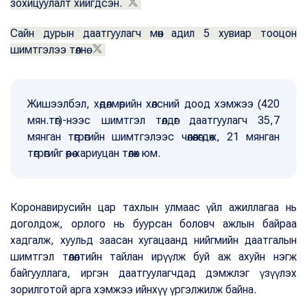
зохицуулалт хийгдсэн.
Сайн дурын даатгуулагч мөн адил 5 хувиар тооцон
шимтгэлээ төлнө.
Жишээлбэл, хөдөлмөрийн хөлсний доод хэмжээ (420
мян.төг)-нээс шимтгэл төлдөг даатгуулагч 35,7
мянган төгрөгийн шимтгэлээс чөлөөлөгдөж, 21 мянган
төгрөгийг өөрөө хариуцан төлөх юм.
Коронавирусийн цар тахлын улмаас үйл ажиллагаа нь
доголдож, орлого нь буурсан боловч ажлын байраа
хадгалж, хуульд заасан хугацаанд нийгмийн даатгалын
шимтгэл төлөлтийн тайлан ирүүлж буй аж ахуйн нэгж
байгууллага, иргэн даатгуулагчдад дэмжлэг үзүүлэх
зорилготой арга хэмжээ ийнхүү үргэлжилж байна.