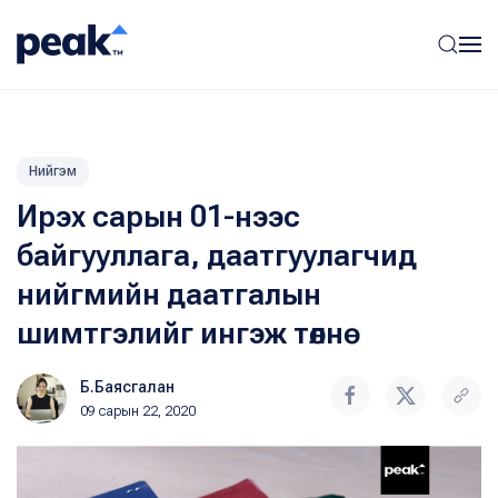
Нийгэм
Ирэх сарын 01-нээс
байгууллага, даатгуулагчид
нийгмийн даатгалын
шимтгэлийг ингэж төлнө
Б.Баясгалан
09 сарын 22, 2020