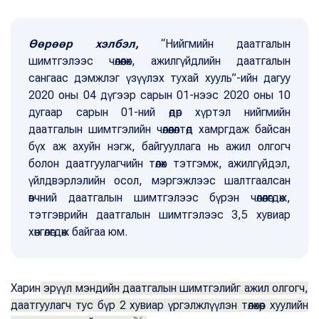
Өөрөөр хэлбэл,
“Нийгмийн даатгалын
шимтгэлээс чөлөөлөх, ажилгүйдлийн даатгалын
сангаас дэмжлэг үзүүлэх тухай хууль”-ийн дагуу
2020 оны 04 дүгээр сарын 01-нээс 2020 оны 10
дугаар сарын 01-ний өдөр хүртэл нийгмийн
даатгалын шимтгэлийн чөлөөлөлтөд хамргдаж байсан
бүх аж ахуйн нэгж, байгууллага нь ажил олгогч
болон даатгуулагчийн төлөх тэтгэмж, ажилгүйдэл,
үйлдвэрлэлийн осол, мэргэжлээс шалтгаалсан
өвчний даатгалын шимтгэлээс бүрэн чөлөөлөгдөж,
тэтгэврийн даатгалын шимтгэлээс 3,5 хувиар
хөнгөлөгдөж байгаа юм.
Харин
эрүүл мэндийн даатгалын шимтгэлийг ажил олгогч,
даатгуулагч тус бүр 2 хувиар үргэлжлүүлэн төлөхөөр хуулийн