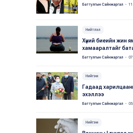
Баттулгын Сайнжаргал
・ 11
Нийтлэл
Хүний биеийн жин я
хамааралтайг бат
Баттулгын Сайнжаргал
・ 07
Нийгэм
Гадаад харилцааны
эхэллээ
Баттулгын Сайнжаргал
・ 05
Нийгэм