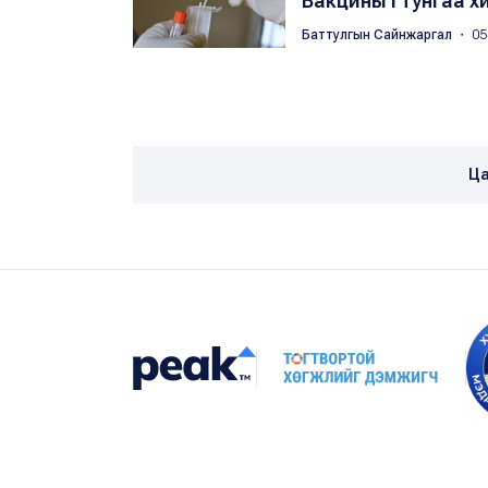
Вакцины I тунгаа х
Баттулгын Сайнжаргал
・ 05
Ца