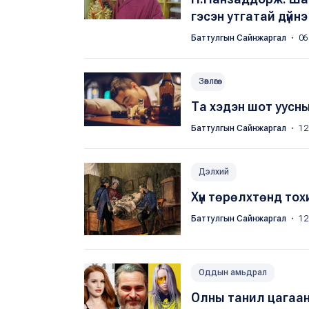
гэсэн утгатай дүйнэ
Баттулгын Сайнжаргал
・ 06
Зөвлөгөө
Та хэдэн шот уусны
Баттулгын Сайнжаргал
・ 12
Дэлхий
Хүн төрөлхтөнд то
Баттулгын Сайнжаргал
・ 12
Оддын амьдрал
Олны танил цагаан 