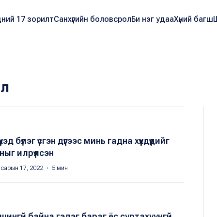
ний 17 зорилт
Санхүүгийн боловсрол
Би нэг удаа
Хүний багш
ал
эд бүлэг үүсгэн дүүгээс минь гадна хүүхдүүдийг
ыг илрүүлсэн
 сарын 17, 2022 ・ 5 мин
нгүй байна гэдэг бараг ёс суртахуунгүй