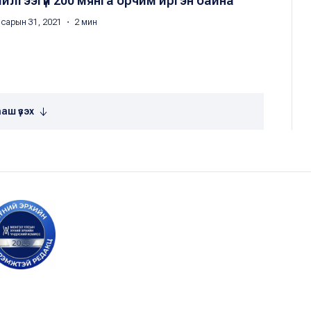
ийлгээгүй 200 мянга орчим иргэн байна
 сарын 31, 2021 ・ 2 мин
аш үзэх