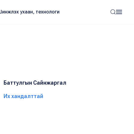
Шинжлэх ухаан, технологи
Баттулгын Сайнжаргал
Их хандалттай