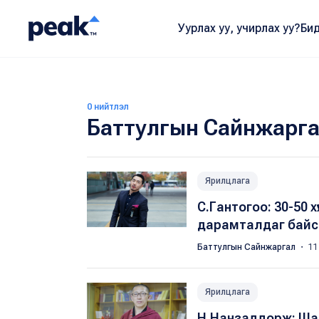
Уурлах уу, учирлах уу?
Бид
0 нийтлэл
Баттулгын Сайнжарг
Ярилцлага
С.Гантогоо: 30-50 хүүх
дарамталдаг байсн
Баттулгын Сайнжаргал
・ 11
Ярилцлага
Н.Нанзаддорж: Шаши