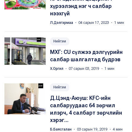
хүрээлэнд нэг ч салбар
нээхгүй
Л.Дэлгэрмаа
・ 04 сарын 17, 2023 ・ 1 мин
Нийгэм
МХГ: CU сүлжээ дэлгүүрийн
салбар шалгалтад бүдрэв
Х.Оргил
・ 07 сарын 03, 2019 ・ 1 мин
Нийгэм
Д.Цэнд-Аюуш: KFC-ийн
салбаруудаас 64 зөрчил
илэрч, 4 салбарт зөрчлийн
хэрэг...
Б.Баясгалан
・ 03 сарын 19, 2019 ・ 4 мин