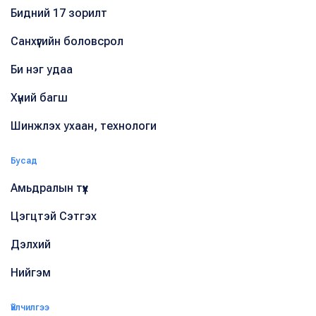
Бидний 17 зорилт
Санхүүгийн боловсрол
Би нэг удаа
Хүний багш
Шинжлэх ухаан, технологи
Бусад
Амьдралын түүх
Цэгцтэй Сэтгэх
Дэлхий
Нийгэм
Үйлчилгээ