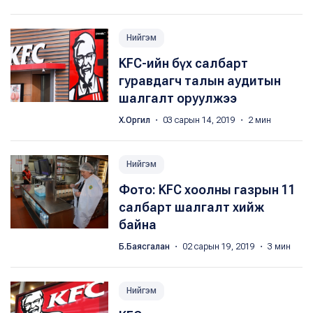
Нийгэм
KFC-ийн бүх салбарт
гуравдагч талын аудитын
шалгалт оруулжээ
Х.Оргил
・ 03 сарын 14, 2019 ・ 2 мин
Нийгэм
Фото: KFC хоолны газрын 11
салбарт шалгалт хийж
байна
Б.Баясгалан
・ 02 сарын 19, 2019 ・ 3 мин
Нийгэм