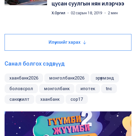
цусан суулгын нян илэрчээ
Х.Оргил
・ 02 сарын 18, 2019 ・ 2 мин
Илүү ихийг харах
Санал болгох сэдвүүд
хаанбанк2026
монголбанк2026
эрүүлмэнд
боловсрол
монголбанк
ипотек
tnc
санхүүжилт
хаанбанк
cop17