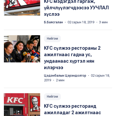
KFC мэдэгдэл гаргаж,
үйлчлүүлэгчдээсээ УУЧЛАЛ
хүслээ
Б.Баясгалан
・ 02 сарын 18, 2019 ・ 3 мин
Нийгэм
KFC сүлжээ рестораны 2
ажилтнаас гадна ус,
ундаанаас хүртэл нян
илэрчээ
Цэдэнбалын Цэрэндолгор
・ 02 сарын 18,
2019 ・ 2 мин
Нийгэм
KFC сүлжээ ресторанд
ажилладаг 2 ажилтнаас