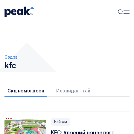
Сэдэв
kfc
Сүүлд нэмэгдсэн
Их хандалттай
Нийгэм
KFC: Үндэсний цэцэрлэгт