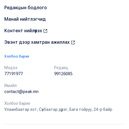
Редакцын бодлого
Манай нийтлэгчид
Контент нийлүүлэх
Эвэнт дээр хамтран ажиллах
Холбоо барих
Мэдээ
Редакц
77191977
99126085
Имэйл
contact@peak.mn
Холбоо барих
Улаанбаатар хот, Сүхбаатар дүүрэг, Бага тойруу, 24-р байр