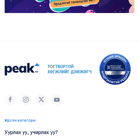
Үндсэн категори
Уурлах уу, учирлах уу?