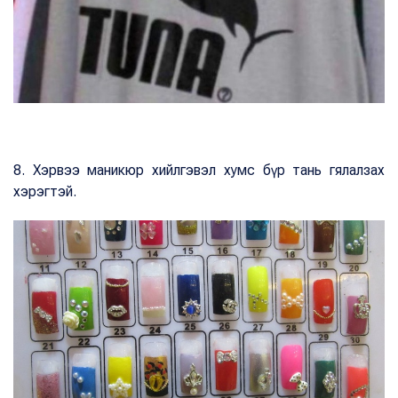
8. Хэрвээ маникюр хийлгэвэл хумс бүр тань гялалзах
хэрэгтэй.