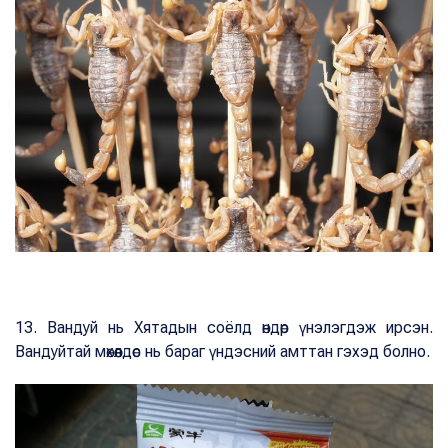
13. Вандуй нь Хятадын соёлд өндөр үнэлэгдэж ирсэн.
Вандуйтай мөхөөлдөс нь бараг үндэсний амттан гэхэд болно.