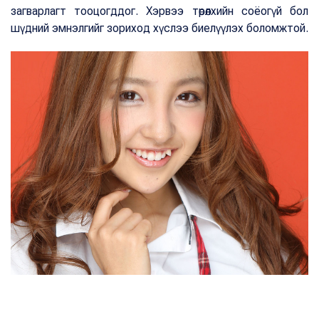
загварлагт тооцогддог. Хэрвээ төрөлхийн соёогүй бол
шүдний эмнэлгийг зориход хүслээ биелүүлэх боломжтой.