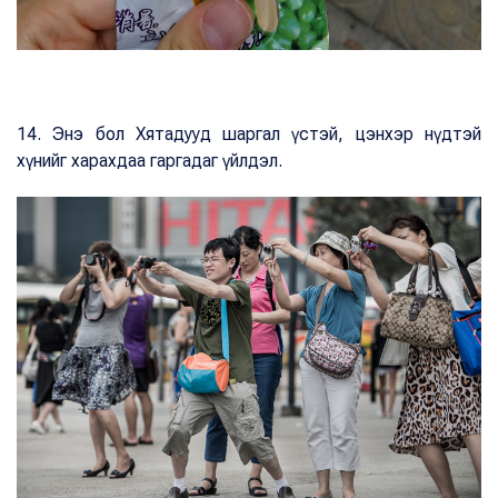
14. Энэ бол Хятадууд шаргал үстэй, цэнхэр нүдтэй
хүнийг харахдаа гаргадаг үйлдэл.