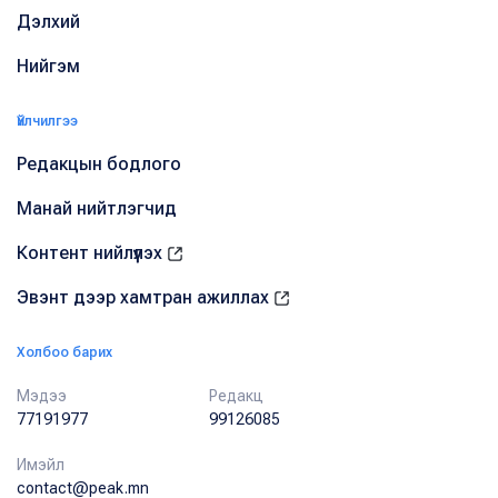
Дэлхий
Нийгэм
Үйлчилгээ
Редакцын бодлого
Манай нийтлэгчид
Контент нийлүүлэх
Эвэнт дээр хамтран ажиллах
Холбоо барих
Мэдээ
Редакц
77191977
99126085
Имэйл
contact@peak.mn