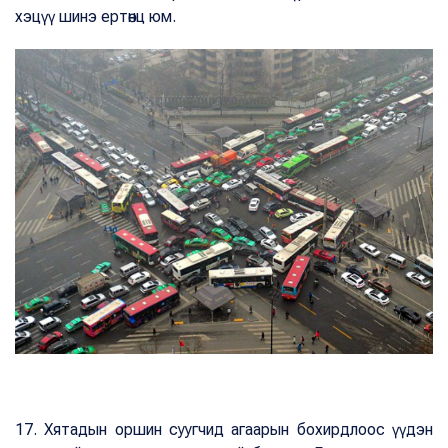
хэцүү шинэ ертөнц юм.
17. Хятадын оршин суугчид агаарын бохирдлоос үүдэн