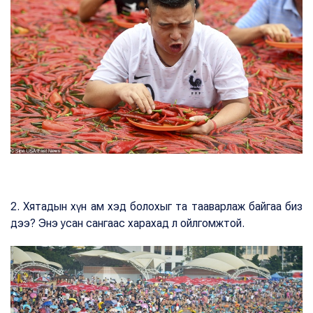
2. Хятадын хүн ам хэд болохыг та тааварлаж байгаа биз
дээ? Энэ усан сангаас харахад л ойлгомжтой.