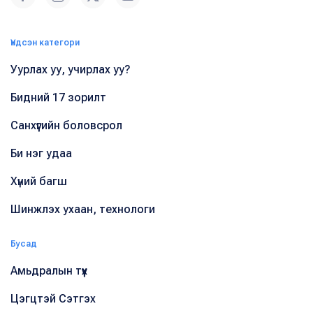
Үндсэн категори
Уурлах уу, учирлах уу?
Бидний 17 зорилт
Санхүүгийн боловсрол
Би нэг удаа
Хүний багш
Шинжлэх ухаан, технологи
Бусад
Амьдралын түүх
Цэгцтэй Сэтгэх