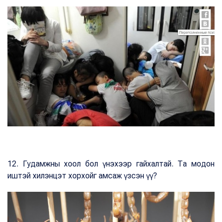
12. Гудамжны хоол бол үнэхээр гайхалтай. Та модон
иштэй хилэнцэт хорхойг амсаж үзсэн үү?