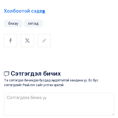
Холбоотой сэдвүүд
бнхау
хятад
Сэтгэгдэл бичих
Та сэтгэгдэл бичихдээ бусдад хүндэтгэлтэй хандана уу. Ёс бус
сэтгэгдлийг Peak.mn сайт устгах эрхтэй.