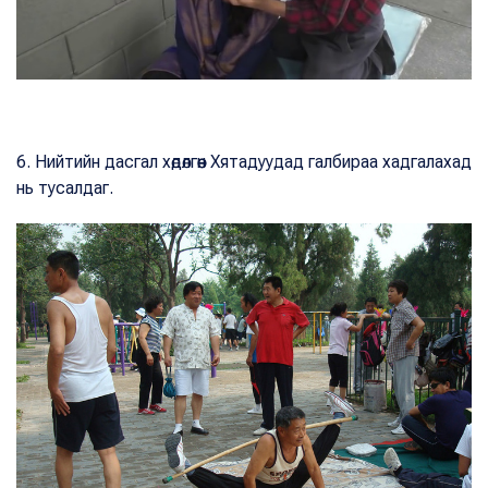
6. Нийтийн дасгал хөдөлгөөн Хятадуудад галбираа хадгалахад
нь тусалдаг.