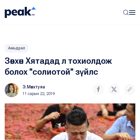
Амьдрал
Зөвхөн Хятадад л тохиолдож
болох "солиотой" зүйлс
Э.Мөнхтуяа
11 сарын 22, 2019