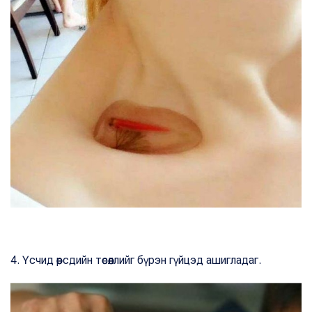
4. Үсчид өөрсдийн төсөөллийг бүрэн гүйцэд ашигладаг.