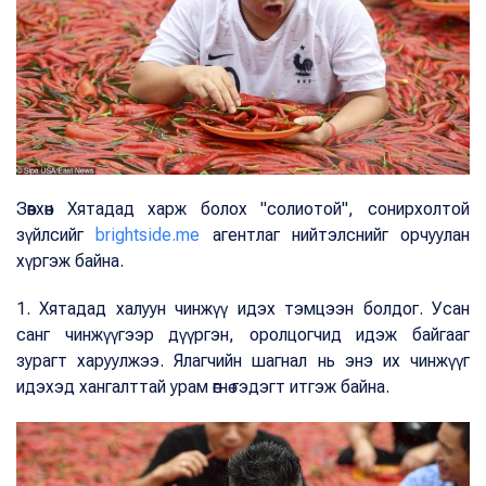
Зөвхөн Хятадад харж болох "солиотой", сонирхолтой
зүйлсийг
brightside.me
агентлаг нийтэлснийг орчуулан
хүргэж байна.
1. Хятадад халуун чинжүү идэх тэмцээн болдог. Усан
санг чинжүүгээр дүүргэн, оролцогчид идэж байгааг
зурагт харуулжээ. Ялагчийн шагнал нь энэ их чинжүүг
идэхэд хангалттай урам өгнө гэдэгт итгэж байна.