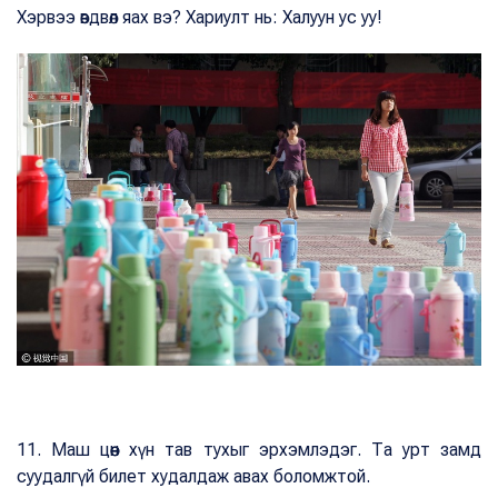
Хэрвээ өвдвөл яах вэ? Хариулт нь: Халуун ус уу!
11. Маш цөөн хүн тав тухыг эрхэмлэдэг. Та урт замд
суудалгүй билет худалдаж авах боломжтой.