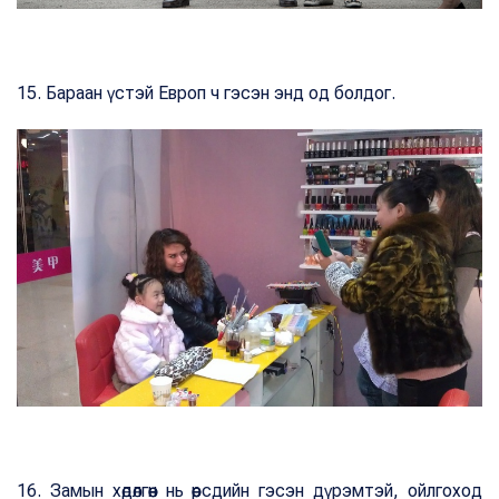
15. Бараан үстэй Европ ч гэсэн энд од болдог.
16. Замын хөдөлгөөн нь өөрсдийн гэсэн дүрэмтэй, ойлгоход