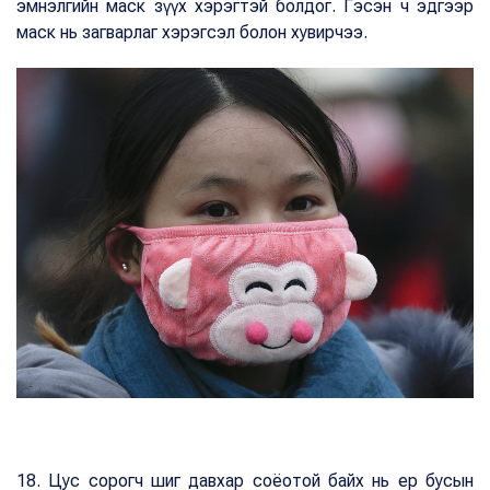
эмнэлгийн маск зүүх хэрэгтэй болдог. Гэсэн ч эдгээр
маск нь загварлаг хэрэгсэл болон хувирчээ.
18. Цус сорогч шиг давхар соёотой байх нь ер бусын