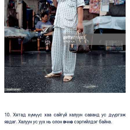
10. Хятад хүмүүс хаа сайгүй халуун саванд ус дүүргэж
явдаг. Халуун ус уух нь олон өвчнөөс сэргийлдэг байна.