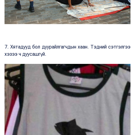
7. Хятадууд бол дуурайлгагчдын хаан. Тэдний сэтгэлгээ
хэзээ ч дуусашгүй.