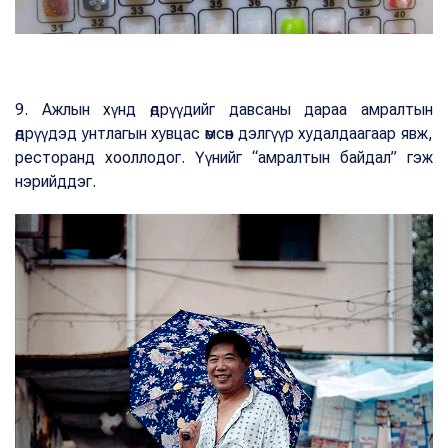
9. Ажлын хүнд өдрүүдийг давсаны дараа амралтын
өдрүүдэд унтлагын хувцас өмсөн дэлгүүр худалдаагаар явж,
ресторанд хооллодог. Үүнийг “амралтын байдал” гэж
нэрийддэг.