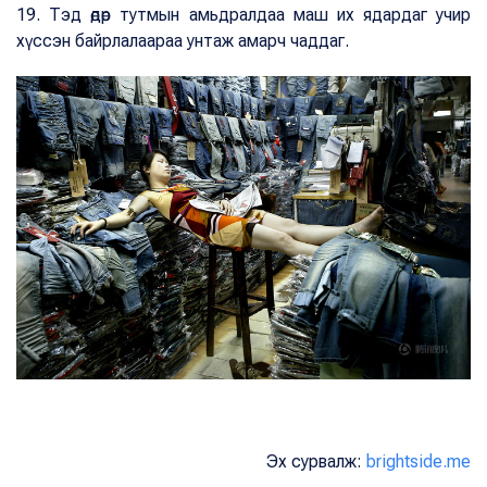
19. Тэд өдөр тутмын амьдралдаа маш их ядардаг учир
хүссэн байрлалаараа унтаж амарч чаддаг.
Эх сурвалж:
brightside.me