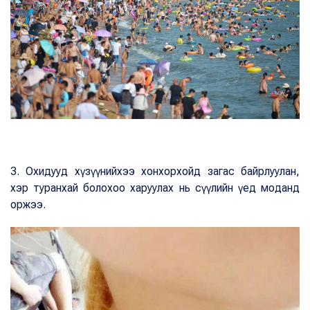
3. Охидууд хүзүүнийхээ хонхорхойд загас байрлуулан,
хэр туранхай болохоо харуулах нь сүүлийн үед моданд
оржээ.