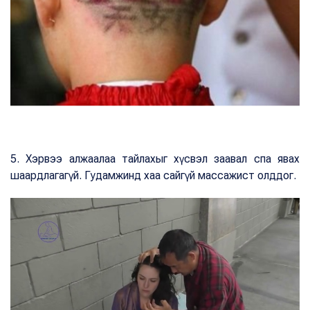
5. Хэрвээ алжаалаа тайлахыг хүсвэл заавал спа явах
шаардлагагүй. Гудамжинд хаа сайгүй массажист олддог.