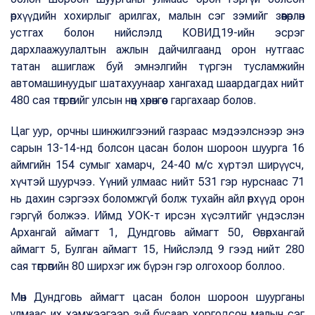
өрхүүдийн хохирлыг арилгах, малын сэг зэмийг зөөвөрлөн
устгах болон нийслэлд КОВИД19-ийн эсрэг
дархлаажуулалтын ажлын дайчилгаанд орон нутгаас
татан ашиглаж буй эмнэлгийн түргэн тусламжийн
автомашинуудыг шатахуунаар хангахад шаардагдах нийт
480 сая төгрөгийг улсын нөөц хөрөнгөөс гаргахаар болов.
Цаг уур, орчны шинжилгээний газраас мэдээлснээр энэ
сарын 13-14-нд болсон цасан болон шороон шуурга 16
аймгийн 154 сумыг хамарч, 24-40 м/с хүртэл ширүүсч,
хүчтэй шуурчээ. Үүний улмаас нийт 531 гэр нурснаас 71
нь дахин сэргээх боломжгүй болж тухайн айл өрхүүд орон
гэргүй болжээ. Иймд УОК-т ирсэн хүсэлтийг үндэслэн
Архангай аймагт 1, Дундговь аймагт 50, Өвөрхангай
аймагт 5, Булган аймагт 15, Нийслэлд 9 гээд нийт 280
сая төгрөгийн 80 ширхэг иж бүрэн гэр олгохоор боллоо.
Мөн Дундговь аймагт цасан болон шороон шуурганы
улмаас их хэмжээгээр зүй бусаар хоргодсон малын сэг