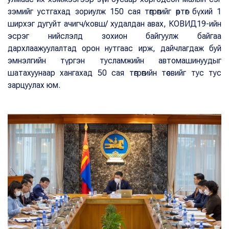
зэмийг устгахад зориулж 150 сая төгрөгийг өртөг бүхий 1
ширхэг дугуйт ачигч/ковш/ худалдан авах, КОВИД19-ийн
эсрэг нийслэлд зохион байгуулж байгаа
дархлаажуулалтад орон нутгаас ирж, дайчлагдаж буй
эмнэлгийн түргэн тусламжийн автомашинуудыг
шатахуунаар хангахад 50 сая төгрөгийн төсвийг тус тус
зарцуулах юм.