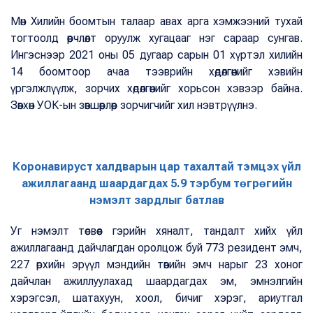
Мөн Хилийн боомтын талаар авах арга хэмжээний тухай
тогтоолд өөрчлөлт оруулж хугацааг нэг сараар сунгав.
Ингэснээр 2021 оны 05 дугаар сарын 01 хүртэл хилийн
14 боомтоор ачаа тээврийн хөдөлгөөнийг хэвийн
үргэлжлүүлж, зорчих хөдөлгөөнийг хорьсон хэвээр байна.
Зөвхөн УОК-ын зөвшөөрлөөр зорчигчийг хил нэвтрүүлнэ.
Коронавируст халдварын цар тахалтай тэмцэх үйл
ажиллагаанд шаардагдах 5.9 тэрбум төгрөгийн
нэмэлт зардлыг батлав
Уг нэмэлт төсвөөс гэрийн хяналт, тандалт хийх үйл
ажиллагаанд дайчлагдан оролцож буй 773 резидент эмч,
227 өрхийн эрүүл мэндийн төвийн эмч нарыг 23 хоног
дайчлан ажиллуулахад шаардагдах эм, эмнэлгийн
хэрэгсэл, шатахуун, хоол, бичиг хэрэг, ариутгал