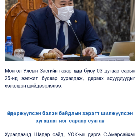
Монгол Улсын Засгийн газар өнөөдөр буюу 03 дугаар сарын
25-нд ээлжит бусаар хуралдаж, дараах асуудлуудыг
хэлэлцэн шийдвэрлэлээ.
Өндөржүүлсэн бэлэн байдлын зэрэгт шилжүүлсэн
хугацааг нэг сараар сунгав
Хуралдаанд Шадар сайд, УОК-ын дарга С.Амарсайхан