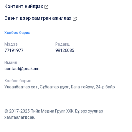
Контент нийлүүлэх
Эвэнт дээр хамтран ажиллах
Холбоо барих
Мэдээ
Редакц
77191977
99126085
Имэйл
contact@peak.mn
Холбоо барих
Улаанбаатар хот, Сүхбаатар дүүрэг, Бага тойруу, 24-р байр
© 2017-2025 Пийк Медиа Групп ХХК. Бүх эрх хуулиар
хамгаалагдсан.