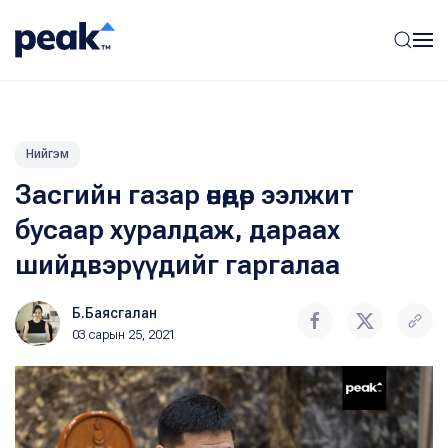
Нийгэм
Засгийн газар өнөөдөр ээлжит
бусаар хуралдаж, дараах
шийдвэрүүдийг гаргалаа
Б.Баясгалан
03 сарын 25, 2021