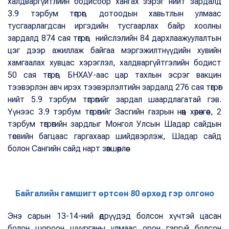
халдваргүйтлийн бодисоор хангах зэрэг нийт зардалд
3.9 тэрбум төгрөг, дотоодын хавьтлын улмаас
тусгаарлагдсан иргэдийн тусгаарлах байр хоолны
зардалд 874 сая төгрөг, нийслэлийн 84 дархлаажуулалтын
цэг дээр ажиллаж байгаа мэргэжилтнүүдийн хувийн
хамгаалах хувцас хэрэглэл, халдваргүйтгэлийн бодист
50 сая төгрөг, БНХАУ-аас цар тахлын эсрэг вакцин
тээвэрлэн авч ирэх тээвэрлэлтийн зардалд 276 сая төгрөг
нийт 5.9 тэрбум төгрөгийг зардал шаардлагатай гэв.
Үүнээс 3.9 тэрбум төгрөгийг Засгийн газрын нөөц хөрөнгөөс, 2
тэрбум төгрөгийн зардлыг Монгол Улсын Шадар сайдын
төсвийн багцаас гаргахаар шийдвэрлэж, Шадар сайд
болон Сангийн сайд нарт зөвшөөрлөө.
Байгалийн гамшигт өртсөн 80 өрхөд гэр олгоно
Энэ сарын 13-14-ний өдрүүдэд болсон хүчтэй цасан
болон шороон шуурганы улмаас орон гэргүй болсон