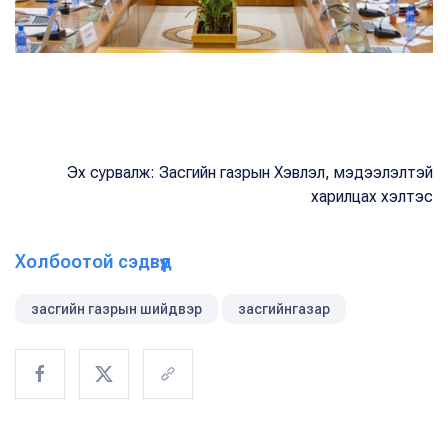
Эх сурвалж: Засгийн газрын Хэвлэл, мэдээлэлтэй
харилцах хэлтэс
Холбоотой сэдвүүд
засгийн газрын шийдвэр
засгийнгазар