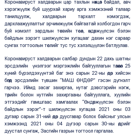
Коронавируст халдварын цар тахлын нөхцөл байдал, авч
хэрэгжүүлж буй шуурхай хариу арга хэмжээний талаар
танилцуулж, халдварын тархалт нэмэгдэж,
дархлаажуулалтыг эрчимжүүлж байгаатай холбогдон гарч
буй нэмэлт зардлын төсвийн төсөл, өндөржүүлсэн бэлэн
байдлын зэрэгт шилжүүлсэн хугацааг дахин нэг сараар
сунгах тогтоолын төслийг тус тус хэлэлцүүлэн батлуулав.
Коронавируст халдварын салбар дундын 22 дахь шатны
эрсдэлийн үнэлгээг мэргэжлийн байгууллагын төлөөлөл 25
хүний бүрэлдэхүүнтэй баг энэ сарын 22-ны өдөр хийсэн
бөгөөд эрсдэлийн түвшин “МАШ ӨНДӨР” гэсэн дүгнэлт
гарчээ. Иймд засаг захиргаа, нутаг дэвсгэрийн нэгж,
төрийн болон нутгийн захиргааны байгууллага, хуулийн
этгээдийг гамшгаас хамгаалах “Өндөржүүлсэн бэлэн
байдлын зэрэг”-т шилжүүлсэн хугацаа 2021 оны 03
дугаар сарын 31-ний өдөр дуусгавар болох байсныг улсын
хэмжээнд 2021 оны 04 дүгээр сарын 30-ны өдрийг
дуустал сунгаж, Засгийн газрын тогтоол гаргалаа.