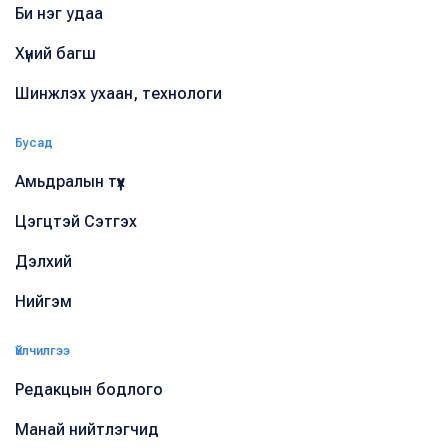
Би нэг удаа
Хүний багш
Шинжлэх ухаан, технологи
Бусад
Амьдралын түүх
Цэгцтэй Сэтгэх
Дэлхий
Нийгэм
Үйлчилгээ
Редакцын бодлого
Манай нийтлэгчид