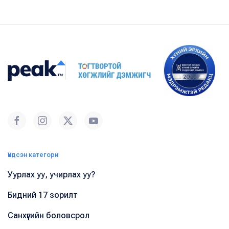
Үндсэн категори
Уурлах уу, учирлах уу?
Бидний 17 зорилт
Санхүүгийн боловсрол