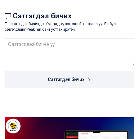
Сэтгэгдэл бичих
Та сэтгэгдэл бичихдээ бусдад хүндэтгэлтэй хандана уу. Ёс бус
сэтгэгдлийг Peak.mn сайт устгах эрхтэй.
Сэтгэгдэл бичих