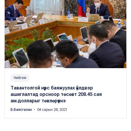
Нийгэм
Тавантолгой нүүрс баяжуулах үйлдвэр
ашиглалтад орсноор төсөвт 208.45 сая
ам.долларыг төвлөрүүлнэ
Б.Баясгалан
・ 04 сарын 28, 2021