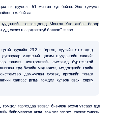
ацаа нь дууссан 61 мянган хүн байна. Энэ хүмүүст
эйлээр өгч байгаа.
м шуудангийн тогтолцоонд Монгол Улс албан ёсоор
н үүд сахих шаардлагагүй боллоо” гэлээ.
ухай хуулийн 23.3-т “иргэн, хуулийн этгээдэд
н дугаараар үндэсний цахим шуудангийн хаягийг
лаар танилт, нэвтрэлтийн системд бүртгэлтэй
шиглан төрөл бүрийн мэдээлэл, мэдэгдлийг төрийн
системээр дамжуулан хүргэх, иргэнийг таньж
гийн хаягаас өргөдөл, гомдол хүлээн авах, хариу
өл, гомдол гаргахдаа заавал биечлэн эсхүл утсаар өгдөг
н байгууллагад өргөдөл, гомдол гаргах, хариуг хүлээн