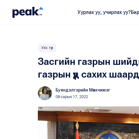
Уурлах уу, учирлах уу?
Бид
Улс төр
Засгийн газрын шийд
газрын үүд сахих шаар
Буяндэлгэрийн Мөнхчимэг
08 сарын 17, 2022