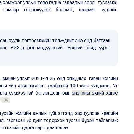
 хэмжээг улсын төсвөөс гадна гадаадын зээл, тусламж,
х замаар хэрэгжүүлэх боломж, нөхцөлийг судалж,
асан хууль тогтоомжийн төслүүдийг энэ онд багтаан
лэн УИХ-д өргөн мэдүүлэхийг Ерөнхий сайд үүрэг
 нь манай улсыг 2021-2025 онд хөгжүүлэх таван жилийн
ны үйл ажиллагааны хөтөлбөртэй 100 хувь уялджээ. Уг
, арга хэмжээтэй батлагдсан бөгөөд
энэ оны эхний хагас
а.
тухайн жилийн ажлын гүйцэтгэлд зарцуулсан хөрөнгийн
л, гаргасан үр дүнг тодорхой тусган бүрэн тайлагнаж
ентлагийн дарга нарт даалгалаа.