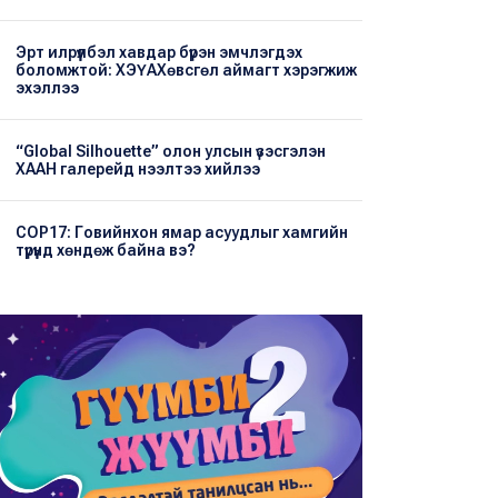
Эрт илрүүлбэл хавдар бүрэн эмчлэгдэх
боломжтой: ХЭҮА​Хөвсгөл аймагт хэрэгжиж
эхэллээ
“Global Silhouette” олон улсын үзэсгэлэн
ХААН галерейд нээлтээ хийлээ
COP17: Говийнхон ямар асуудлыг хамгийн
түрүүнд хөндөж байна вэ?