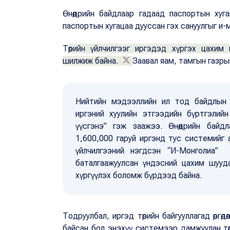
Өнөөдрийн байдлаар гадаад паспортын хуг
паспортын хугацаа дууссан гэх сануулгыг и-м
Т
өрийн үйлчилгээг иргэдэд хүргэх цахи
шилжиж байна.
Заавал яам, тамгын газры
Нийтийн мэдээллийн ил тод байдлын т
иргэний хуулийн этгээдийн бүртгэлий
үүсгэнэ” гэж заажээ. Өнөөдрийн байд
1,600,000 гаруй иргэнд тус системийг а
үйлчилгээний нэгдсэн “И-Монголиа” 
баталгаажуулсан үндэсний цахим шуудан
хүргүүлэх боломж бүрдээд байна.
Тодруулбал, иргэд төрийн байгууллагад өргөд
байсан бол энэхүү системээр дамжуулан төрий