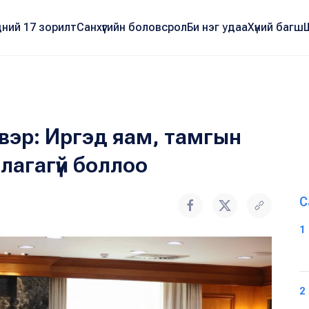
ний 17 зорилт
Санхүүгийн боловсрол
Би нэг удаа
Хүний багш
вэр: Иргэд яам, тамгын
длагагүй боллоо
С
1
2