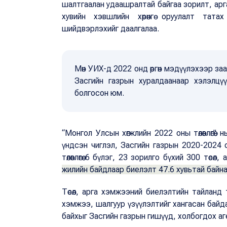
шалтгаалан удаашралтай байгаа зорилт, арга
хувийн хэвшлийн хөрөнгө оруулалт тата
шийдвэрлэхийг даалгалаа.
Мөн УИХ-д 2022 онд өргөн мэдүүлэхээр за
Засгийн газрын хуралдаанаар хэлэлцүү
болгосон юм.
“Монгол Улсын хөгжлийн 2022 оны төлөвлөгөө”
үндсэн чиглэл, Засгийн газрын 2020-2024 о
төлөвлөгөө 6 бүлэг, 23 зорилго бүхий 300 төсөл
жилийн байдлаар биелэлт 47.6 хувьтай байн
Төсөл, арга хэмжээний биелэлтийн тайланд 
хэмжээ, шалгуур үзүүлэлтийг хангасан байда
байхыг Засгийн газрын гишүүд, холбогдох аг