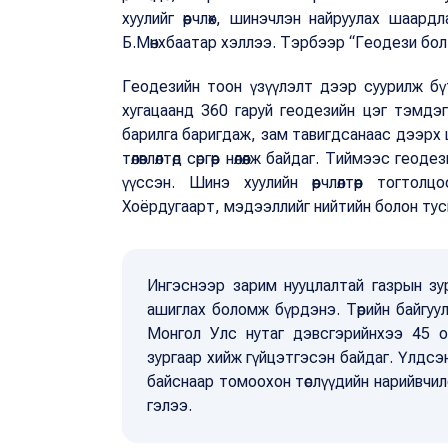
хуулийг өөрчлөх, шинэчлэн найруулах шаард
Б.Мөнхбаатар хэллээ. Тэрбээр “Геодези бол 
Геодезийн тоон үзүүлэлт дээр суурилж бүтэ
хугацаанд 360 гаруй геодезийн цэг тэмдэг
барилга баригдаж, зам тавигдсанаас дээрх ц
төлөвлөлтөд сөргөөр нөлөөлж байдаг. Тиймээс 
үүссэн. Шинэ хуулийн өөрчлөлтөөр тогто
Хоёрдугаарт, мэдээллийг нийтийн болон тус
Ингэснээр зарим нууцлалтай газрын зу
ашиглах боломж бүрдэнэ. Төрийн байгуулл
Монгол Улс нутаг дэвсгэрийнхээ 45 о
зургаар хийж гүйцэтгэсэн байдаг. Үлдсэн
байснаар томоохон төслүүдийн нарийвчил
гэлээ.