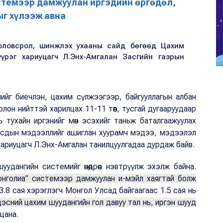
стемээр дамжуулан иргэдийн өргөдөл,
г хүлээж авна
оловсрол, шинжлэх ухааны сайд бөгөөд Цахим
үрэг хариуцагч Л.Энх-Амгалан Засгийн газрын
длийг биечлэн, цахим сүлжээгээр, байгууллагын албан
лон нийттэй харилцах 11-11 төв, тусгай дугааруудаар
ь тухайн иргэнийг мөн эсэхийг таньж баталгаажуулах
усдын мэдээллийг ашиглан хуурамч мэдээ, мэдээлэл
 хариуцагч Л.Энх-Амгалан танилцуулгадаа дурдаж байв.
дангийн системийг өнөөдрөөс нэвтрүүлж эхэлж байна.
нголиа” системээр дамжуулан и-мэйл хаягтай болж
3.8 сая хэрэглэгч Монгол Улсад байгаагаас 1.5 сая нь
эсний цахим шуудангийн гол давуу тал нь, иргэн шууд
ьцана.