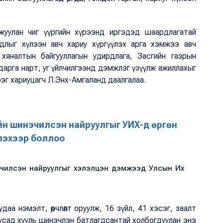
уулан чиг үүргийн хүрээнд иргэдэд шаардлагатай
омдлыг хүлээн авч хариу хүргүүлэх арга хэмжээ авч
 хяналтын байгууллагын удирдлага, Засгийн газрын
 дарга нарт, уг үйлчилгээнд дэмжлэг үзүүлж ажиллахыг
эг хариуцагч Л.Энх-Амгаланд даалгалаа.
ийн шинэчилсэн найруулгыг УИХ-д өргөн
лэхээр боллоо
нэчилсэн найруулгыг хэлэлцэн дэмжээд Улсын Их
аа нэмэлт, өөрчлөлт оруулж, 16 зүйл, 41 хэсэг, заалт
 Бусад хууль шинэчлэн батлагдсантай холбогдуулан энэ