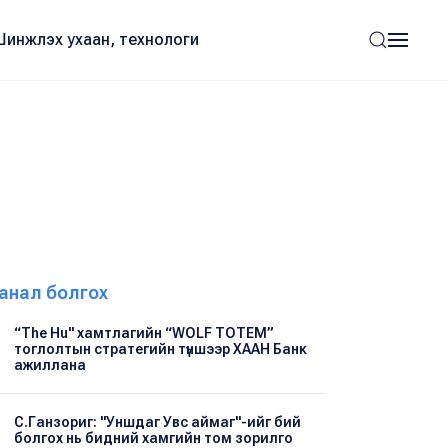
Шинжлэх ухаан, технологи
анал болгох
“The Hu" хамтлагийн “WOLF TOTEM”
тоглолтын стратегийн түншээр ХААН Банк
ажиллана
С.Ганзориг: "Уншдаг Увс аймаг"-ийг бий
болгох нь бидний хамгийн том зорилго