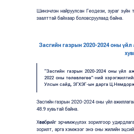
Шинэчлэн найруулсан Геодези, зураг зүйн ту
заалттай байхаар боловсруулаад байна.
Засгийн газрын 2020-2024 оны үйл
хув
“Засгийн газрын 2020-2024 оны үйл а
2022 оны төлөвлөгөө”-ний хэрэгжилти
Улсын сайд, ЗГХЭГ-ын дарга Ц.Нямдорж
Засгийн газрын 2020-2024 оны үйл ажиллагаа
48.9 хувьтай байна.
Хөтөлбөрийг эрчимжүүлэх зорилгоор удирдла
зорилт, арга хэмжээг энэ оны жилийн эцсийн 