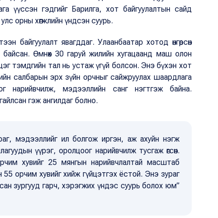
лага үүссэн гэдгийг Барилга, хот байгуулалтын сайд
улс орны хөгжлийн үндсэн суурь.
эн байгуулалт явагддаг. Улаанбаатар хотод өнгөрсөн
 байсан. Өмнөх 30 гаруй жилийн хугацаанд маш олон
эг тэмдгийн тал нь устаж үгүй болсон. Энэ бүхэн хот
геодезийн салбарын эрх зүйн орчныг сайжруулах шаардлага
лцоог нарийвчилж, мэдээллийн санг нэгтгэж байна.
гайлсан гэж ангилдаг болно.
раг, мэдээллийг ил болгож иргэн, аж ахуйн нэгж
агуудын үүрэг, оролцоог нарийвчилж тусгаж өгсөн.
рчим хувийг 25 мянгын нарийвчлалтай масштаб
 55 орчим хувийг хийж гүйцэтгэх ёстой. Энэ зураг
сан зургууд гарч, хэрэгжих үндэс суурь болох юм”