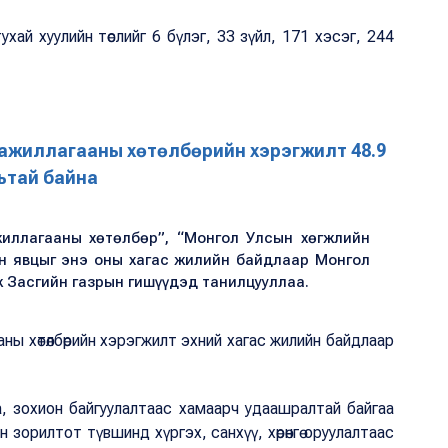
хай хуулийн төслийг 6 бүлэг, 33 зүйл, 171 хэсэг, 244
 ажиллагааны хөтөлбөрийн хэрэгжилт 48.9
ьтай байна
жиллагааны хөтөлбөр”, “Монгол Улсын хөгжлийн
йн явцыг энэ оны хагас жилийн байдлаар Монгол
 Засгийн газрын гишүүдэд танилцууллаа.
ны хөтөлбөрийн хэрэгжилт эхний хагас жилийн байдлаар
га, зохион байгуулалтаас хамаарч удаашралтай байгаа
зорилтот түвшинд хүргэх, санхүү, хөрөнгө оруулалтаас