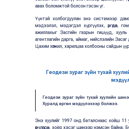
авах боломжтой болсон гэсэн үг.
Үүнтэй холбогдуулан энэ системээр дамж
мэдээлэл, мэдэгдэл хүргүүлэх, өргөдөл, г
ажиллахыг Засгийн газрын гишүүд, хууль
агентлагийн дарга, аймаг, нийслэлийн Засаг
Цахим хөгжил, харилцаа холбооны сайдын үүр
Геодези зураг зүйн тухай хуул
мэдүү
Геодези зураг зүйн тухай хуулийн ши
Хуралд өргөн мэдүүлэхээр болжээ.
Энэ хуулийг 1997 онд баталснаас хойш 11 уд
өөрчлөгдөн, хоёр хэсэг шинээр нэмсэн байна.