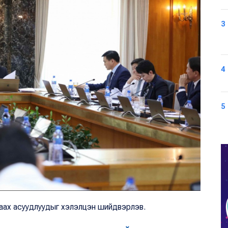
3
4
5
аах асуудлуудыг хэлэлцэн шийдвэрлэв.