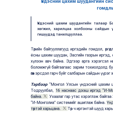
Үндэсний цахим шуудангийн си
гомдлы
Үндэсний цахим шуудангийн талаар Б
хөгжил, харилцаа холбооны сайдын ү
гишүүдэд танилцууллаа.
Төрийн байгууллагууд иргэдийн гомдол, өргө
ёсны цахим шуудан, Засгийн газрын иргэд, о
хүлээн авч байна. Эдгээр арга хэрэгсэл н
боломжгүй байгаагаас зарим тохиолдолд б
өгөх эрсдэл гарч буйг салбарын сайдын үүрэг
Тэрбээр
“Монгол Улсын үндэсний цахим шуу
Тодруулбал,
16 наснаас дээш иргэд “И-Mо
байна.
Ухаалаг гар утас хэрэглэж байгаа 
“И-Mонголиа” системийг ашиглаж байна.
Үнд
төртэй харьцана.
Төр ч иргэнтэй шууд хар