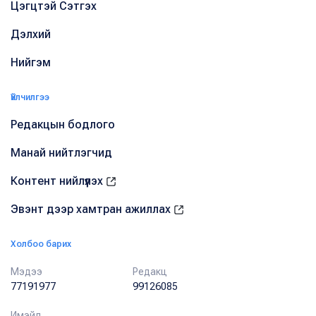
Цэгцтэй Сэтгэх
Дэлхий
Нийгэм
Үйлчилгээ
Редакцын бодлого
Манай нийтлэгчид
Контент нийлүүлэх
Эвэнт дээр хамтран ажиллах
Холбоо барих
Мэдээ
Редакц
77191977
99126085
Имэйл