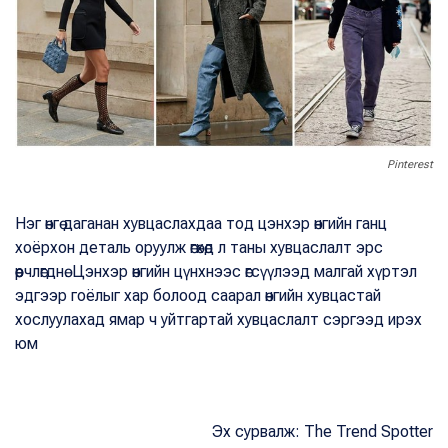
Pinterest
Нэг өнгө даганан хувцаслахдаа тод цэнхэр өнгийн ганц
хоёрхон деталь оруулж өгөхөд л таны хувцаслалт эрс
өөрчлөгднө. Цэнхэр өнгийн цүнхнээс өгсүүлээд малгай хүртэл
эдгээр гоёлыг хар болоод саарал өнгийн хувцастай
хослуулахад ямар ч уйтгартай хувцаслалт сэргээд ирэх
юм
Эх сурвалж: The Trend Spotter