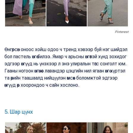
Pinterest
Өнгөрсөн оноос хойш одоо ч тренд хэвээр буй нэг шийдэл
бол пастель өнгө билээ. Ямар ч арьсны өнгөтэй хүнд зохидог
эдгээр өнгүүд нь үнэхээр л энэ улиралын төгс сонголт юм.
Гааны ногоон өнгөнөөс лавандэр цэцгийн нил ягаан өнгө хүртэл
та өөрийн таашаалд нийцүүлэн өмсөх боломжтой эдгээр
өнгүүд өөр хоорондоо ч сайн хослоно.
5. Шар цүнх