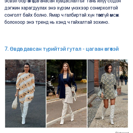
эсвэл бор өнгө даганасан хувцаслалтыг тань илүү содон
дэгжин харагдуулах энэ хүрэм үнэхээр сонирхолтой
сонголт байх болно. Ямар ч галбиртай хүн төвөггүй өмсөж
болохоор энэ тренд нь хэнд ч гайхалтай зохино.
7. Өвдөг давсан түрийтэй гутал - цагаан өнгөтэй