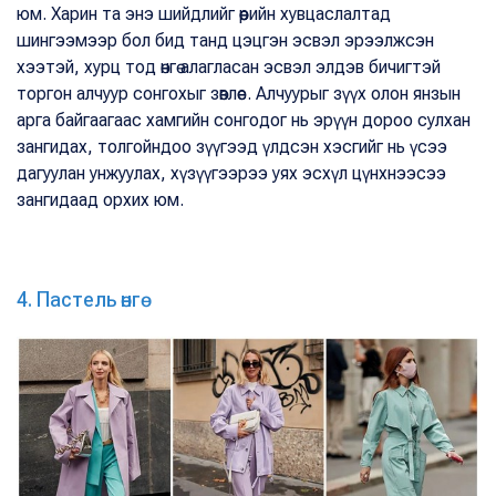
юм. Харин та энэ шийдлийг өөрийн хувцаслалтад
шингээмээр бол бид танд цэцгэн эсвэл эрээлжсэн
хээтэй, хурц тод өнгө алагласан эсвэл элдэв бичигтэй
торгон алчуур сонгохыг зөвлөе. Алчуурыг зүүх олон янзын
арга байгаагаас хамгийн сонгодог нь эрүүн дороо сулхан
зангидах, толгойндоо зүүгээд үлдсэн хэсгийг нь үсээ
дагуулан унжуулах, хүзүүгээрээ уях эсхүл цүнхнээсээ
зангидаад орхих юм.
4. Пастель өнгө