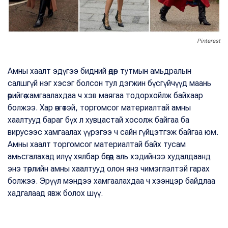
Pinterest
Амны хаалт эдүгээ бидний өдөр тутмын амьдралын
салшгүй нэг хэсэг болсон тул дэгжин бүсгүйчүүд маань
өөрийгөө хамгаалахдаа ч хэв маягаа тодорхойлж байхаар
болжээ. Хар өнгөтэй, торгомсог материалтай амны
хаалтууд бараг бүх л хувцастай хосолж байгаа ба
вирусээс хамгаалах үүрэгээ ч сайн гүйцэтгэж байгаа юм.
Амны хаалт торгомсог материалтай байх тусам
амьсгалахад илүү хялбар бөгөөд аль хэдийнээ худалдаанд
энэ төрлийн амны хаалтууд олон янз чимэглэлтэй гарах
болжээ. Эрүүл мэндээ хамгаалахдаа ч хээнцэр байдлаа
хадгалаад явж болох шүү.