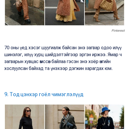
Pinterest
70 оны үед хэсэг шуугиалж байсан энэ загвар одоо илүү
шинэлэг, илүү хурц шийдэлтэйгээр эргэн иржээ. Ямар ч
загварын хувцас өмссөн байлаа гэсэн энэ хоёр өнгийн
хослуулсан байхад та үнэхээр дэгжин харагдах юм.
9. Тод цэнхэр гоёл чимэглэлүүд