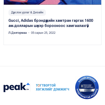
Дүрслэх урлаг & Дизайн
Gucci, Adidas брэндүүдийн хамтран гаргах 1600
ам.долларын шүхэр борооноос хамгаалахгүй
Л.Дэлгэрмаа
・ 05 сарын 25, 2022