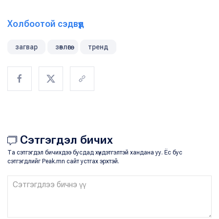
Холбоотой сэдвүүд
загвар
зөвлөгөө
тренд
Сэтгэгдэл бичих
Та сэтгэгдэл бичихдээ бусдад хүндэтгэлтэй хандана уу. Ёс бус
сэтгэгдлийг Peak.mn сайт устгах эрхтэй.