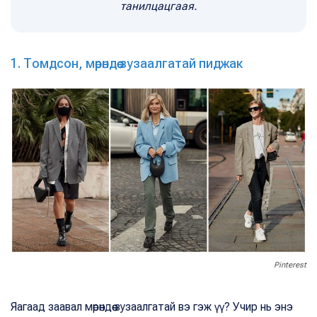
танилцацгаая.
1. Томдсон, мөрөндөө зузаалгатай пиджак
Pinterest
Яагаад заавал мөрөндөө зузаалгатай вэ гэж үү? Учир нь энэ