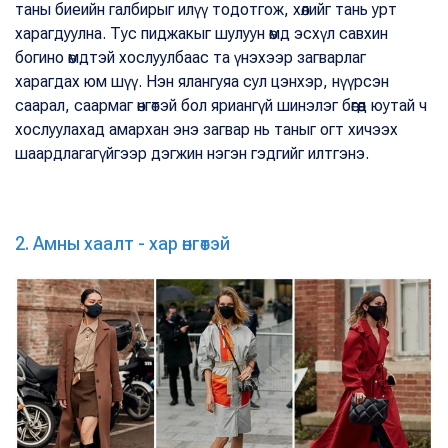
таны биеийн галбирыг илүү тодотгож, хөлийг тань урт
харагдуулна. Тус пиджакыг шулуун өмд эсхүл савхин
богино өмдтэй хослуулбаас та үнэхээр загварлаг
харагдах юм шүү. Нэн ялангуяа сул цэнхэр, нүүрсэн
саарал, саармаг өнгөтэй бол яриангүй шинэлэг бөгөөд юутай ч
хослуулахад амархан энэ загвар нь таныг огт хичээх
шаардлагагүйгээр дэгжин нэгэн гэдгийг илтгэнэ.
2. Амны хаалт - хар өнгөтэй