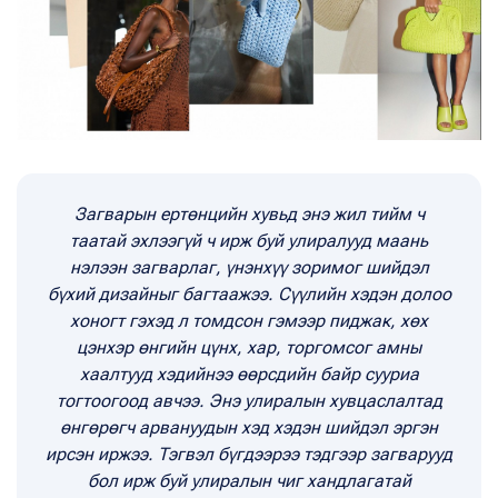
Загварын ертөнцийн хувьд энэ жил тийм ч
таатай эхлээгүй ч ирж буй улиралууд маань
нэлээн загварлаг, үнэнхүү зоримог шийдэл
бүхий дизайныг багтаажээ. Сүүлийн хэдэн долоо
хоногт гэхэд л томдсон гэмээр пиджак, хөх
цэнхэр өнгийн цүнх, хар, торгомсог амны
хаалтууд хэдийнээ өөрсдийн байр сууриа
тогтоогоод авчээ. Энэ улиралын хувцаслалтад
өнгөрөгч арвануудын хэд хэдэн шийдэл эргэн
ирсэн иржээ. Тэгвэл бүгдээрээ тэдгээр загварууд
бол ирж буй улиралын чиг хандлагатай