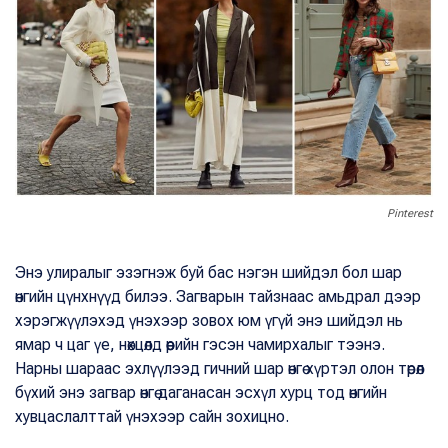
Pinterest
Энэ улиралыг эзэгнэж буй бас нэгэн шийдэл бол шар
өнгийн цүнхнүүд билээ. Загварын тайзнаас амьдрал дээр
хэрэгжүүлэхэд үнэхээр зовох юм үгүй энэ шийдэл нь
ямар ч цаг үе, нөхцөлд өөрийн гэсэн чамирхалыг тээнэ.
Нарны шараас эхлүүлээд гичний шар өнгө хүртэл олон төрөл
бүхий энэ загвар өнгө даганасан эсхүл хурц тод өнгийн
хувцаслалттай үнэхээр сайн зохицно.