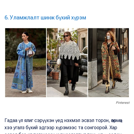
6. Уламжлалт шинж бүхий хүрэм
Pinterest
Гадаа үл ялиг сэрүүхэн үед нэхмэл эсвэл торон, өвөрмөц
хээ угалз бүхий эдгээр хүрэмээс та сонгоорой. Хар