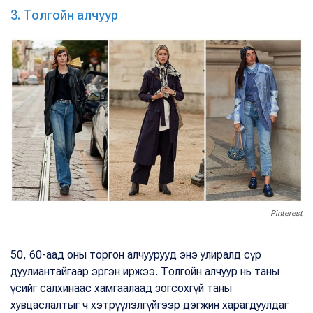
3. Толгойн алчуур
Pinterest
50, 60-аад оны торгон алчуурууд энэ улиралд сүр
дуулиантайгаар эргэн иржээ. Толгойн алчуур нь таны
үсийг салхинаас хамгаалаад зогсохгүй таны
хувцаслалтыг ч хэтрүүлэлгүйгээр дэгжин харагдуулдаг