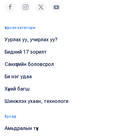
Үндсэн категори
Уурлах уу, учирлах уу?
Бидний 17 зорилт
Санхүүгийн боловсрол
Би нэг удаа
Хүний багш
Шинжлэх ухаан, технологи
Бусад
Амьдралын түүх