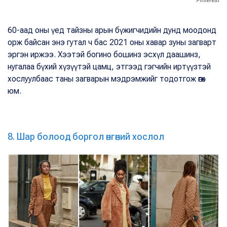
Pinterest
60-аад оны үед тайзны арын бүжигчидийн дунд моодонд
орж байсан энэ гутал ч бас 2021 оны хавар зуны загварт
эргэн иржээ. Хээтэй богино бошинз эсхүл даашинз,
нугалаа бүхий хүзүүтэй цамц, этгээд гэгчийн иртүүзтэй
хослуулбаас таны загварын мэдрэмжийг тодотгож өгөх
юм.
8. Шар болоод боргол өнгөний хослол