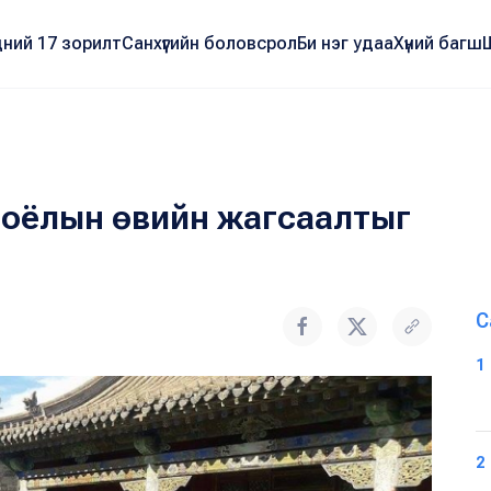
ний 17 зорилт
Санхүүгийн боловсрол
Би нэг удаа
Хүний багш
 соёлын өвийн жагсаалтыг
С
1
2