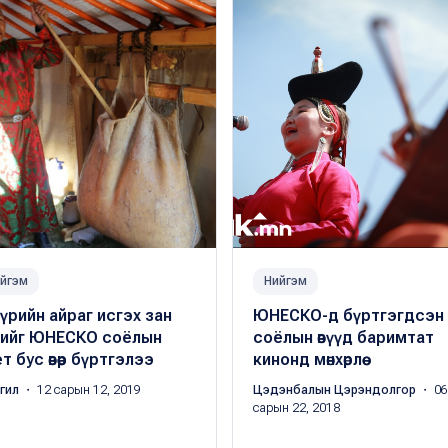
йгэм
Нийгэм
үүрийн айраг исгэх зан
ЮНЕСКО-д бүртгэгдсэн
лийг ЮНЕСКО соёлын
соёлын өвүүд баримтат
т бус өвөөр бүртгэлээ
кинонд мөнхөрлөө
ргил
・ 12 сарын 12, 2019
Цэдэнбалын Цэрэндолгор
・ 06
сарын 22, 2018