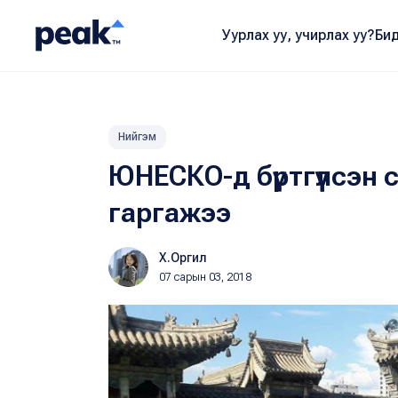
Уурлах уу, учирлах уу?
Бид
Нийгэм
ЮНЕСКО-д бүртгүүлсэн
гаргажээ
Х.Оргил
07 сарын 03, 2018