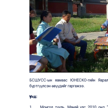
БСШУСС-ын яамаас ЮНЕСКО-гийн Яаралта
бүртгүүлсэн өвүүдийг гаргажээ.
Үүнд:
1. Монгол тууль. Манай улс 2010 онд “М