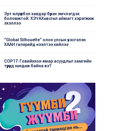
Эрт илрүүлбэл хавдар бүрэн эмчлэгдэх
боломжтой: ХЭҮА​Хөвсгөл аймагт хэрэгжиж
эхэллээ
“Global Silhouette” олон улсын үзэсгэлэн
ХААН галерейд нээлтээ хийлээ
COP17: Говийнхон ямар асуудлыг хамгийн
түрүүнд хөндөж байна вэ?