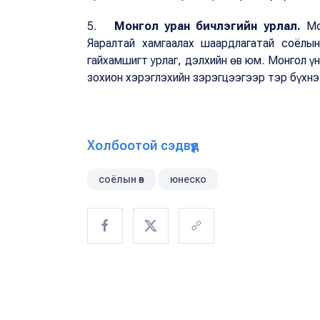
5.
Монгол уран бичлэгийн урлал.
Мон
Яаралтай хамгаалах шаардлагатай соёлын
гайхамшигт урлаг, дэлхийн өв юм. Монгол ү
зохион хэрэглэхийн зэрэгцээгээр тэр бүхнэ
Холбоотой сэдвүүд
соёлын өв
юнеско