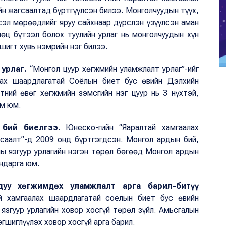
н жагсаалтад бүртгүүлсэн билээ. Монголчуудын түүх,
үсэл мөрөөдлийг яруу сайхнаар дүрслэн үзүүлсэн аман
өц бүтээл болох туулийн урлаг нь монголчуудын хүн
шигт хувь нэмрийн нэг билээ.
урлаг.
“Монгол цуур хөгжмийн уламжлалт урлаг”-ийг
лах шаардлагатай Соёлын биет бус өвийн Дэлхийн
тний өвөг хөгжмийн зэмсгийн нэг цуур нь 3 нүхтэй,
им юм.
 бий биелгээ
. Юнеско-гийн “Яаралтай хамгаалах
саалт”-д 2009 онд бүртгэгдсэн. Монгол ардын бий,
ны язгуур урлагийн нэгэн төрөл бөгөөд Монгол ардын
ундарга юм.
уу хөгжимдөх уламжлалт арга барил-битүү
й хамгаалах шаардлагатай соёлын биет бус өвийн
язгуур урлагийн ховор хосгүй төрөл зүйл. Амьсгалын
гшиглүүлэх ховор хосгүй арга барил.