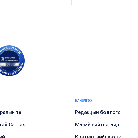
Үйлчилгээ
алын түүх
Редакцын бодлого
тэй Сэтгэх
Манай нийтлэгчид
ий
Контент нийлүүлэх