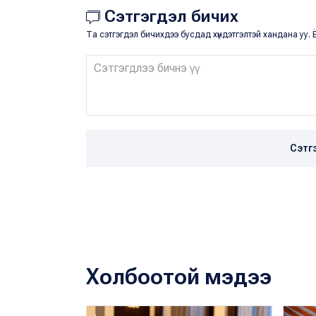
Сэтгэгдэл бичих
Та сэтгэгдэл бичихдээ бусдад хүндэтгэлтэй хандана уу. Ё
Сэтг
Холбоотой мэдээ