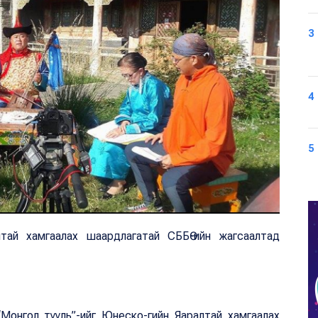
3
4
5
й хамгаалах шаардлагатай СББӨ-ийн жагсаалтад
онгол тууль”-ийг Юнеско-гийн Яаралтай хамгаалах