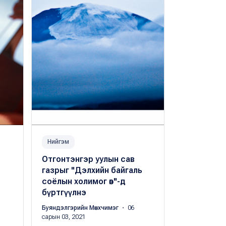
Нийгэм
Нийгэм
Отгонтэнгэр уулын сав
‘’Хүннүгий
газрыг "Дэлхийн байгаль
оршуулгын
соёлын холимог өв"-д
өвийг ЮНЕ
бүртгүүлнэ
өвийн жагс
бүртгүүлл
Буяндэлгэрийн Мөнхчимэг
・ 06
сарын 03, 2021
Peak.mn
・ 07 