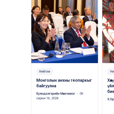
Нийгэм
Ни
Монголын анхны геопаркыг
Хөх
байгуулна
үй
бие
Буяндэлгэрийн Мөнхчимэг
・ 09
сарын 16, 2024
Х.О