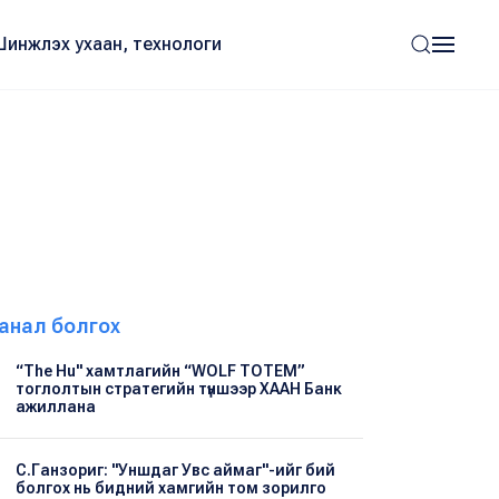
Шинжлэх ухаан, технологи
анал болгох
“The Hu" хамтлагийн “WOLF TOTEM”
тоглолтын стратегийн түншээр ХААН Банк
ажиллана
С.Ганзориг: "Уншдаг Увс аймаг"-ийг бий
болгох нь бидний хамгийн том зорилго