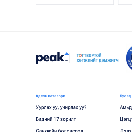
Үндсэн категори
Бусад
Уурлах уу, учирлах уу?
Амьдр
Бидний 17 зорилт
Цэгц
Санхүүгийн боловсрол
Дэлх