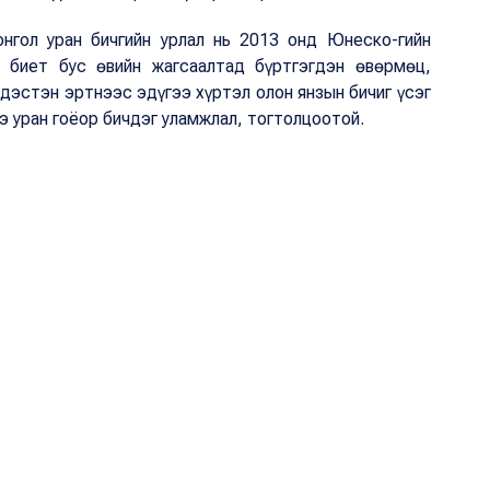
гол уран бичгийн урлал нь 2013 онд Юнеско-гийн
 биет бус өвийн жагсаалтад бүртгэгдэн өвөрмөц,
ндэстэн эртнээс эдүгээ хүртэл олон янзын бичиг үсэг
э уран гоёор бичдэг уламжлал, тогтолцоотой.