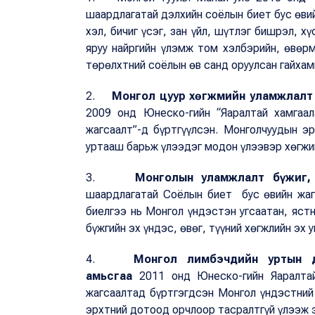
шаардлагатай дэлхийн соёлын биет бус өвий
хэл, бичиг үсэг, зан үйл, шүтлэг бишрэл, х
яруу найргийн үлэмж том хэлбэрийн, өвөрм
төрөлхтний соёлын өв санд оруулсан гайхам
2.
Монгол цуур хөгжмийн уламжлалт 
2009 онд Юнеско-гийн “Яаралтай хамгаа
жагсаалт”-д бүртгүүлсэн. Монголчуудын эр
уртааш барьж үлээдэг модон үлээвэр хөгж
3.
Монголын уламжлалт бүжиг,
шаардлагатай Соёлын биет бус өвийн жаг
биелгээ нь Монгол үндэстэн угсаатан, яст
бүжгийн эх үндэс, өвөг, түүний хөгжлийн эх 
4.
Монгол лимбэчдийн уртын д
амьсгаа
2011 онд Юнеско-гийн Яаралта
жагсаалтад бүртгэгдсэн Монгол үндэстний 
эрхтний дотоод орчлоор тасралтгүй үлээж э