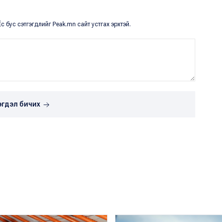
с бус сэтгэгдлийг Peak.mn сайт устгах эрхтэй.
эгдэл бичих