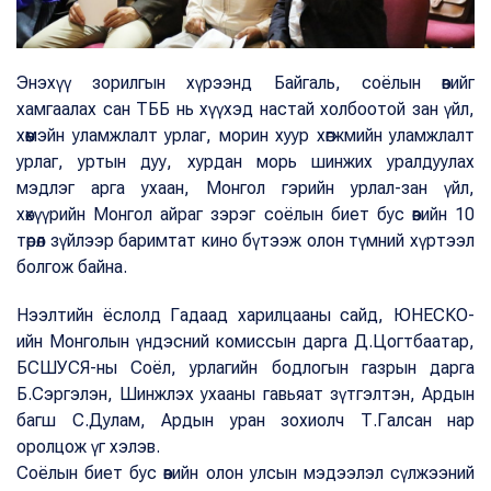
Энэхүү зорилгын хүрээнд Байгаль, соёлын өвийг
хамгаалах сан ТББ нь хүүхэд настай холбоотой зан үйл,
хөөмэйн уламжлалт урлаг, морин хуур хөгжмийн уламжлалт
урлаг, уртын дуу, хурдан морь шинжих уралдуулах
мэдлэг арга ухаан, Монгол гэрийн урлал-зан үйл,
хөхүүрийн Монгол айраг зэрэг соёлын биет бус өвийн 10
төрөл зүйлээр баримтат кино бүтээж олон түмний хүртээл
болгож байна.
Нээлтийн ёслолд Гадаад харилцааны сайд, ЮНЕСКО-
ийн Монголын үндэсний комиссын дарга Д.Цогтбаатар,
БСШУСЯ-ны Соёл, урлагийн бодлогын газрын дарга
Б.Сэргэлэн, Шинжлэх ухааны гавьяат зүтгэлтэн, Ардын
багш С.Дулам, Ардын уран зохиолч Т.Галсан нар
оролцож үг хэлэв.
Соёлын биет бус өвийн олон улсын мэдээлэл сүлжээний