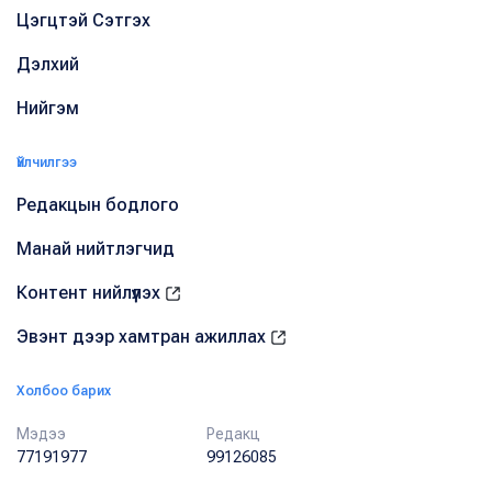
Цэгцтэй Сэтгэх
Дэлхий
Нийгэм
Үйлчилгээ
Редакцын бодлого
Манай нийтлэгчид
Контент нийлүүлэх
Эвэнт дээр хамтран ажиллах
Холбоо барих
Мэдээ
Редакц
77191977
99126085