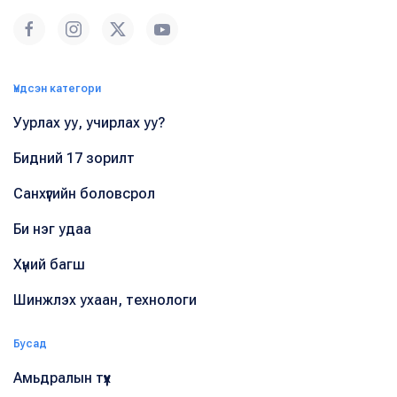
Үндсэн категори
Уурлах уу, учирлах уу?
Бидний 17 зорилт
Санхүүгийн боловсрол
Би нэг удаа
Хүний багш
Шинжлэх ухаан, технологи
Бусад
Амьдралын түүх