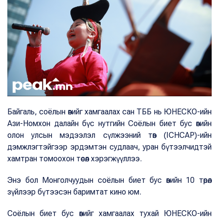
Байгаль, соёлын өвийг хамгаалах сан ТББ нь ЮНЕСКО-ийн
Ази-Номхон далайн бүс нутгийн Соёлын биет бус өвийн
олон улсын мэдээлэл сүлжээний төв (ICHCAP)-ийн
дэмжлэгтэйгээр эрдэмтэн судлаач, уран бүтээлчидтэй
хамтран томоохон төсөл хэрэгжүүллээ.
Энэ бол Монголчуудын соёлын биет бус өвийн 10 төрөл
зүйлээр бүтээсэн баримтат кино юм.
Соёлын биет бус өвийг хамгаалах тухай ЮНЕСКО-ийн