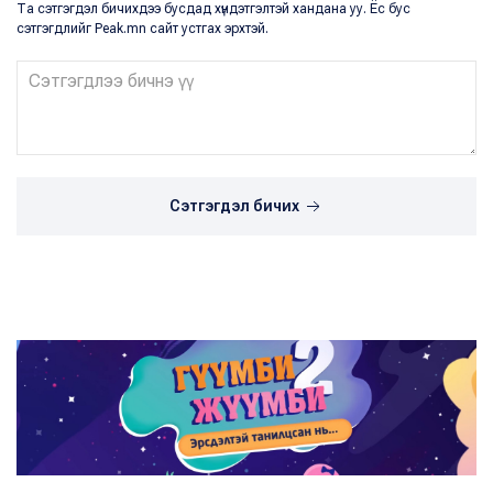
Та сэтгэгдэл бичихдээ бусдад хүндэтгэлтэй хандана уу. Ёс бус
сэтгэгдлийг Peak.mn сайт устгах эрхтэй.
Сэтгэгдэл бичих