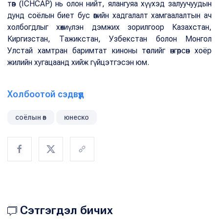
төв (ICHCAP) нь олон нийт, ялангуяа хүүхэд залуучуудын
дунд соёлын биет бус өвийн хадгалалт хамгаалалтын ач
холбогдлыг хөхиүлэн дэмжих зорилгоор Казахстан,
Киргизстан, Тажикстан, Узбекстан болон Монгол
Улстай хамтран баримтат киноны төслийг өнгөрсөн хоёр
жилийн хугацаанд хийж гүйцэтгэсэн юм.
Холбоотой сэдвүүд
соёлын өв
юнеско
Сэтгэгдэл бичих