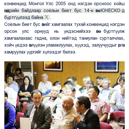
конвенцид Монгол Улс 2005 онд нэгдэн орсноос хойш
өнөөдрийн байдлаар соёлын биет бус 14-н өвөө ЮНЕСКО-д
бүртгүүлээд байна
.
Соёлын биет бус өвийг хамгаалах тухай конвенцид нэгдэн
орсон улс орнууд нь үндэснийхээ өвөө бүртгүүлж
хамгаалахаас гадна, олон нийтэд таниулан сурталчлах,
хойч үедээ өвлүүлэн уламжлуулах, хүүхэд, залуучуудыг өргөн
хамруулах үүргийг хүлээдэг билээ.