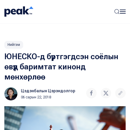
Нийгэм
ЮНЕСКО-д бүртгэгдсэн соёлын
өвүүд баримтат кинонд
мөнхөрлөө
Цэдэнбалын Цэрэндолгор
06 сарын 22, 2018