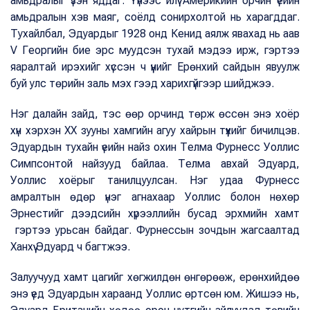
амьдралыг үзэн яддаг. Үүнээс илүү Америкийн орчин үеийн
амьдралын хэв маяг, соёлд сонирхолтой нь харагддаг.
Тухайлбал, Эдуардыг 1928 онд Кенид аялж явахад нь аав
V Георгийн бие эрс муудсэн тухай мэдээ ирж, гэртээ
яаралтай ирэхийг хүссэн ч үүнийг Ерөнхий сайдын явуулж
буй улс төрийн заль мэх гээд харихгүйгээр шийджээ.
Нэг далайн зайд, тэс өөр орчинд төрж өссөн энэ хоёр
хүн хэрхэн XX зууны хамгийн агуу хайрын түүхийг бичилцэв.
Эдуардын тухайн үеийн найз охин Телма Фурнесс Уоллис
Симпсонтой найзууд байлаа. Телма авхай Эдуард,
Уоллис хоёрыг танилцуулсан. Нэг удаа Фурнесс
амралтын өдөр үнэг агнахаар Уоллис болон нөхөр
Эрнестийг дээдсийн хүрээллийн бусад эрхмийн хамт
гэртээ урьсан байдаг. Фурнессын зочдын жагсаалтад
Ханхүү Эдуард ч багтжээ.
Залуучууд хамт цагийг хөгжилдөн өнгөрөөж, ерөнхийдөө
энэ үед Эдуардын хараанд Уоллис өртсөн юм. Жишээ нь,