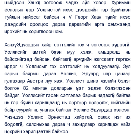
шийдсэн Ханхүүг зогсоож чадах зүйл ховор. Хуримын
ёслолын үеэр Уоллистой ихэс дээдсийн гэр бүлийнхэн
туйлын найрсаг байсан ч V Георг Хаан түүнийг ихэс
дээдсийн оролцох дараа дараагийн арга хэмжээнд
ирэхийг нь хориглосон юм.
Ханхүү Эдуардын хайр сэтгэлийг юу ч зогсоож хүчрээгүй.
Уоллисийг амтай бүхэн муу хэлж, амьдралд нь
байсхийгээд байсан, байгаагүй эрчүүдийн жагсаалт гаргаж
ирдэг ч Уоллисыг гэх сэтгэлийг нь холдуулаагүй. Зул
сарын баярын дараа Уоллис, Эдуард нар цанаар
гулгахаар Австри луу явж, Уоллист шинэ жилийн бэлэг
болгон 82 мянган долларын үнэт эдлэл бэлэглэсэн
байдаг. Уоллисийг гэсэн сэтгэлээ барьж чадахгүй байгаа
нь гэр бүлийн харилцаанд нь сөргөөр нөлөөлж, нийгмийн
байр суурийг нь унагаж байгааг Уоллис Эдуардад хэлсэн.
Үнэндээ Уоллис Эрнестэд хайртай, салах нэг их
бодолгүй, салсныхаа дараа ч захидлаар харилцаж найз
нөхрийн харилцаатай байжээ.