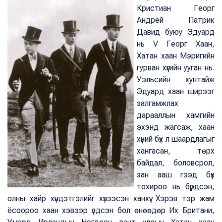
Кристиан Георг
Андрей Патрик
Давид буюу Эдуард
нь V Георг Хаан,
Хатан хаан Мэригийн
гурван хүүгийн ууган нь.
Уэльсийн хунтайж
Эдуард хаан ширээг
залгамжлах
дарааллын хамгийн
эхэнд жагсаж, хаан
хүний бүх л шаардлагыг
хангасан, төрх
байдал, боловсрол,
зан ааш гээд бүх
тохироо нь бүрдсэн,
олны хайр хүндэтгэлийг хүлээсэн ханхүү. Хэрэв тэр жам
ёсоороо хаан хэвээр үлдсэн бол өнөөдөр Их Британи,