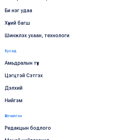
Би нэг удаа
Хүний багш
Шинжлэх ухаан, технологи
Бусад
Амьдралын түүх
Цэгцтэй Сэтгэх
Дэлхий
Нийгэм
Үйлчилгээ
Редакцын бодлого