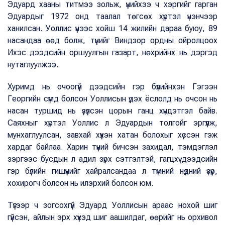
Эдуард хааны титмээ зольж, үүнийхээ ч хэргийг гарган
Эдуардыг 1972 онд таалал төгсөх хүртэл үнэнчээр
ханилсан. Уоллис үүнээс хойш 14 жилийн дараа буюу, 89
насандаа өөд болж, түүнийг Виндзор ордны ойролцоох
Ихэс дээдсийн оршуулгын газарт, нөхрийнх нь дэргэд
нутаглуулжээ.
Хуримд нь очоогүй дээдсийн гэр бүлийнхэн Гэгээн
Георгийн сүмд болсон Уоллисын үдэх ёслолд нь очсон нь
насан туршид нь үзүүлсэн цорын ганц хүндэтгэл байв.
Саяхныг хүртэл Уоллис л Эдуардын толгойг эргүүлж,
мунхаглуулсан, завхай хүүхэн хатан болохыг хүссэн гэж
хардаг байлаа. Харин түүний бичсэн захидал, тэмдэглэл
зэргээс бусдын л адил зүрх сэтгэлтэй, гагцхүү дээдсийн
гэр бүлийн гишүүнийг хайралсандаа л түмний нүдний үзүүр,
хохирогч болсон нь илэрхий болсон юм.
Түүгээр ч зогсохгүй Эдуард Уоллисын араас нохой шиг
гүйсэн, айлын эрх хүүхэд шиг аашилдаг, өөрийг нь орхивол