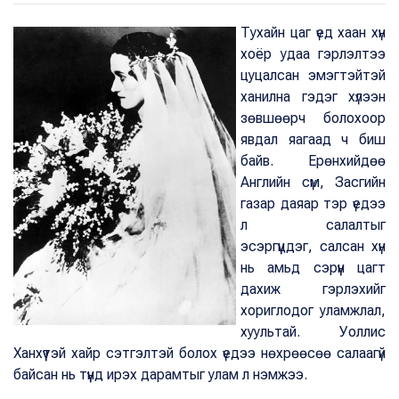
Тухайн цаг үед хаан хүн
хоёр удаа гэрлэлтээ
цуцалсан эмэгтэйтэй
ханилна гэдэг хүлээн
зөвшөөрч болохоор
явдал яагаад ч биш
байв. Ерөнхийдөө
Английн сүм, Засгийн
газар даяар тэр үедээ
л салалтыг
эсэргүүцдэг, салсан хүн
нь амьд сэрүүн цагт
дахиж гэрлэхийг
хориглодог уламжлал,
хуультай. Уоллис
Ханхүүтэй хайр сэтгэлтэй болох үедээ нөхрөөсөө салаагүй
байсан нь түүнд ирэх дарамтыг улам л нэмжээ.