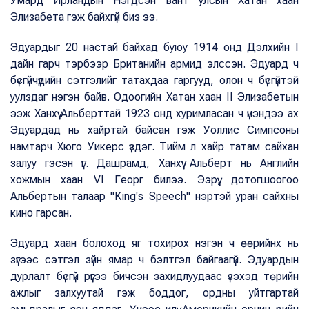
Умард Ирландын Нэгдсэн вант улсын Хатан хаан
Элизабета гэж байхгүй биз ээ.
Эдуардыг 20 настай байхад буюу 1914 онд Дэлхийн I
дайн гарч тэрбээр Британийн армид элссэн. Эдуард ч
бүсгүйчүүдийн сэтгэлийг татахдаа гаргууд, олон ч бүсгүйтэй
уулздаг нэгэн байв. Одоогийн Хатан хаан II Элизабетын
ээж Ханхүү Альберттай 1923 онд хуримласан ч үнэндээ ах
Эдуардад нь хайртай байсан гэж Уоллис Симпсоны
намтарч Хюго Уикерс үздэг. Тийм л хайр татам сайхан
залуу гэсэн үг. Дашрамд, Ханхүү Альберт нь Английн
хожмын хаан VI Георг билээ. Ээрүү, дотогшоогоо
Альбертын талаар "King's Speech" нэртэй уран сайхны
кино гарсан.
Эдуард хаан болоход яг тохирох нэгэн ч өөрийнх нь
зүгээс сэтгэл зүйн ямар ч бэлтгэл байгаагүй. Эдуардын
дурлалт бүсгүй рүүгээ бичсэн захидлуудаас үзэхэд төрийн
ажлыг залхуутай гэж боддог, ордны уйтгартай