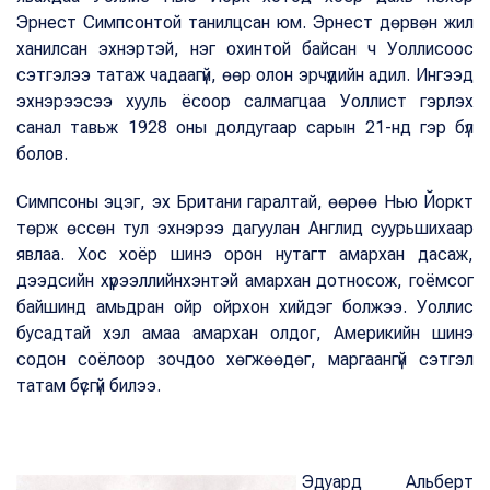
Эрнест Симпсонтой танилцсан юм. Эрнест дөрвөн жил
ханилсан эхнэртэй, нэг охинтой байсан ч Уоллисоос
сэтгэлээ татаж чадаагүй, өөр олон эрчүүдийн адил. Ингээд
эхнэрээсээ хууль ёсоор салмагцаа Уоллист гэрлэх
санал тавьж 1928 оны долдугаар сарын 21-нд гэр бүл
болов.
Симпсоны эцэг, эх Британи гаралтай, өөрөө Нью Йоркт
төрж өссөн тул эхнэрээ дагуулан Англид суурьшихаар
явлаа. Хос хоёр шинэ орон нутагт амархан дасаж,
дээдсийн хүрээллийнхэнтэй амархан дотносож, гоёмсог
байшинд амьдран ойр ойрхон хийдэг болжээ. Уоллис
бусадтай хэл амаа амархан олдог, Америкийн шинэ
содон соёлоор зочдоо хөгжөөдөг, маргаангүй сэтгэл
татам бүсгүй билээ.
Эдуард Альберт