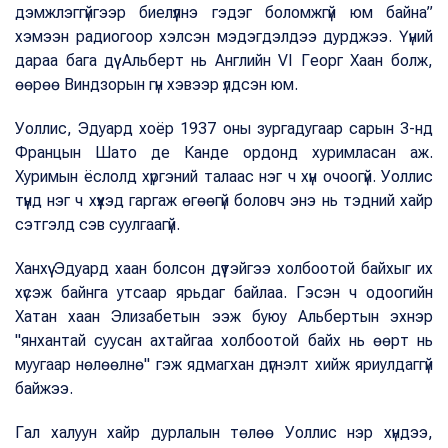
дэмжлэггүйгээр биелүүлнэ гэдэг боломжгүй юм байна”
хэмээн радиогоор хэлсэн мэдэгдэлдээ дурджээ. Үүний
дараа бага дүү Альберт нь Английн VI Георг Хаан болж,
өөрөө Виндзорын гүн хэвээр үлдсэн юм.
Уоллис, Эдуард хоёр 1937 оны зургадугаар сарын 3-нд
Францын Шато де Канде ордонд хуримласан аж.
Хуримын ёслолд хүргэний талаас нэг ч хүн очоогүй. Уоллис
түүнд нэг ч хүүхэд гаргаж өгөөгүй боловч энэ нь тэдний хайр
сэтгэлд сэв суулгаагүй.
Ханхүү Эдуард хаан болсон дүүтэйгээ холбоотой байхыг их
хүсэж байнга утсаар ярьдаг байлаа. Гэсэн ч одоогийн
Хатан хаан Элизабетын ээж буюу Альбертын эхнэр
"янхантай суусан ахтайгаа холбоотой байх нь өөрт нь
муугаар нөлөөлнө" гэж ядмагхан дүгнэлт хийж яриулдаггүй
байжээ.
Гал халуун хайр дурлалын төлөө Уоллис нэр хүндээ,