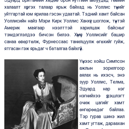
Эдуард Британийн хөдөө орон нутгийн айлуудад төвийн
халаалт хүргэх талаар ярьж байхад нь Уоллис түүнийг
уйтгартай юм ярилаа гэсэн удаатай. Тэдний хамт байсан
Уоллисийн найз Мэри Кирк Уоллис Ханхүүг шоглож, түүнтэй
Америк маягаар нээлттэй харилцаж байсныг
тэмдэглэлдээ бичсэн билээ. Хүмүүс Уоллисийг башир
санаа өвөртөлж, Фурнессаас танилцуулж өгөхийг гуйж,
ятгасан гэж ярьдаг ч баталгаа байхгүй.
Үүнээс хойш Симпсон
ажлын зорилгоор
аялах нь ихэсч, энэ
зуур Уоллис, Телма,
Эдуард нар нэг
нэгнийхээ үдэшлэгт
очиж цагийг хамт
өнгөрөөдөг байлаа.
Тэр гурав шинэ жил
хамт угтаж, дараахан