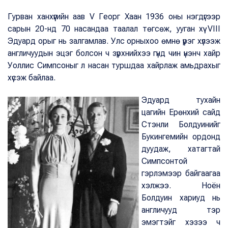
Гурван ханхүүгийн аав V Георг Хаан 1936 оны нэгдүгээр
сарын 20-нд 70 насандаа таалал төгсөж, ууган хүү VIII
Эдуард орыг нь залгамлав. Улс орныхоо өмнө үүрэг хүлээж
англичуудын эцэг болсон ч зүрхнийхээ гүнд чин үнэнч хайр
Уоллис Симпсоныг л насан туршдаа хайрлаж амьдрахыг
хүсэж байлаа.
Эдуард тухайн
цагийн Ерөнхий сайд
Стэнли Болдуинийг
Букингемийн ордонд
дуудаж, хатагтай
Симпсонтой
гэрлэмээр байгаагаа
хэлжээ. Ноён
Болдуин хариуд нь
англичууд тэр
эмэгтэйг хэзээ ч