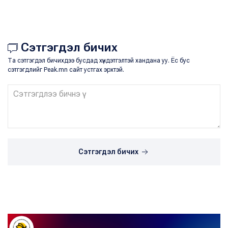
Сэтгэгдэл бичих
Та сэтгэгдэл бичихдээ бусдад хүндэтгэлтэй хандана уу. Ёс бус
сэтгэгдлийг Peak.mn сайт устгах эрхтэй.
Сэтгэгдэл бичих