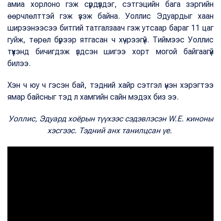
амиа хорлоно гэж сүрдүүлдэг, сэтгэцийн бага зэргийн
өөрчлөлттэй гэж үзэж байна. Уоллис Эдуардыг хаан
ширээнээсээ битгий татгалзаач гэж утсаар бараг 11 цаг
гуйж, төрөл бүрээр ятгасан ч хүчрээгүй. Тиймээс Уоллис
түүхэнд бичигдэж үлдсэн шигээ хорт могой байгаагүй
билээ.
Хэн ч юу ч гэсэн бай, тэдний хайр сэтгэл үнэн хэрэгтээ
ямар байсныг тэд л хамгийн сайн мэдэх биз ээ.
Уоллис, Эдуард хоёрын түүхээс сэдэвлэсэн W.E. киноны
хэсгээс. Тэдний анх танилцсан үе.