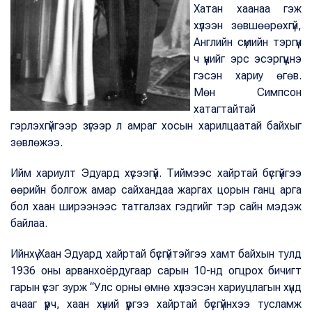
Хатан хаанаа гэж
хүлээн зөвшөөрөхгүй,
Английн сүмийн тэргүүн
ч үүнийг эрс эсэргүүцнэ
гэсэн хариу өгөв.
Мөн Симпсон
хатагтайтай
гэрлэхгүйгээр зүгээр л амраг хосын харилцаатай байхыг
зөвлөжээ.
Ийм хариулт Эдуард хүсээгүй. Тиймээс хайртай бүсгүйгээ
өөрийн болгож амар сайхандаа жаргах цорын ганц арга
бол хаан ширээнээс татгалзах гэдгийг тэр сайн мэдэж
байлаа.
Ийнхүү Хаан Эдуард хайртай бүсгүйтэйгээ хамт байхын тулд
1936 оны арванхоёрдугаар сарын 10-нд огцрох бичигт
гарын үсэг зурж “Улс орны өмнө хүлээсэн хариуцлагын хүнд
ачааг үүрч, хаан хүний үүргээ хайртай бүсгүйнхээ тусламж