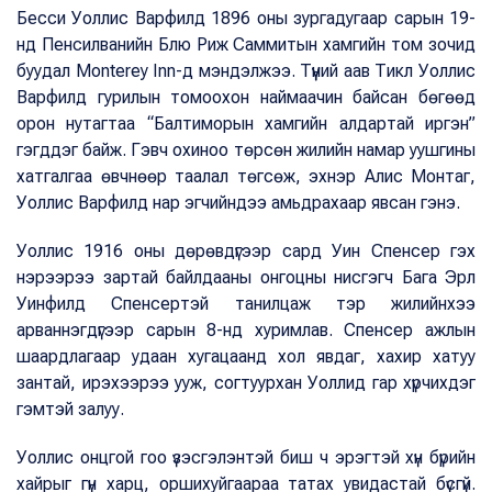
Бесси Уоллис Варфилд 1896 оны зургадугаар сарын 19-
нд Пенсилванийн Блю Риж Саммитын хамгийн том зочид
буудал Monterey Inn-д мэндэлжээ. Түүний аав Тикл Уоллис
Варфилд гурилын томоохон наймаачин байсан бөгөөд
орон нутагтаа “Балтиморын хамгийн алдартай иргэн”
гэгддэг байж. Гэвч охиноо төрсөн жилийн намар уушгины
хатгалгаа өвчнөөр таалал төгсөж, эхнэр Алис Монтаг,
Уоллис Варфилд нар эгчийндээ амьдрахаар явсан гэнэ.
Уоллис 1916 оны дөрөвдүгээр сард Уин Спенсер гэх
нэрээрээ зартай байлдааны онгоцны нисгэгч Бага Эрл
Уинфилд Спенсертэй танилцаж тэр жилийнхээ
арваннэгдүгээр сарын 8-нд хуримлав. Спенсер ажлын
шаардлагаар удаан хугацаанд хол явдаг, хахир хатуу
зантай, ирэхээрээ ууж, согтуурхан Уоллид гар хүрчихдэг
гэмтэй залуу.
Уоллис онцгой гоо үзэсгэлэнтэй биш ч эрэгтэй хүн бүрийн
хайрыг гүн харц, оршихуйгаараа татах увидастай бүсгүй.