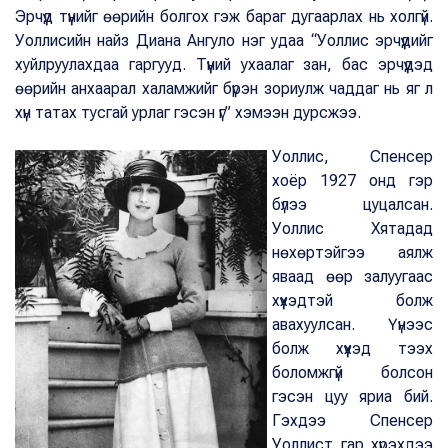
Эрчүүд түүнийг өөрийн болгох гэж бараг дугаарлах нь холгүй.
Уоллисийн найз Диана Ангуло нэг удаа “Уоллис эрчүүдийг
хуйлруулахдаа гаргууд. Түүний ухаалаг зан, бас эрчүүдэд
өөрийн анхаарал халамжийг бүрэн зориулж чаддаг нь яг л
хүн татах тусгай урлаг гэсэн үг” хэмээн дурсжээ.
Уоллис, Спенсер
хоёр 1927 онд гэр
бүлээ цуцалсан.
Уоллис Хятадад
нөхөртэйгээ аялж
яваад өөр залуугаас
хүүхэдтэй болж
авахуулсан. Үүнээс
болж хүүхэд тээх
боломжгүй болсон
гэсэн цуу яриа бий.
Гэхдээ Спенсер
Уоллист гар хүрэхдээ