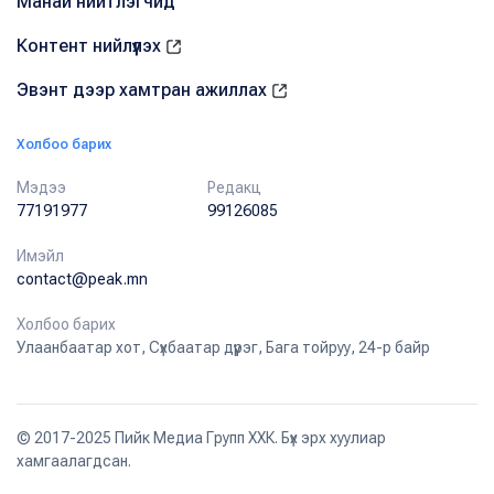
Манай нийтлэгчид
Контент нийлүүлэх
Эвэнт дээр хамтран ажиллах
Холбоо барих
Мэдээ
Редакц
77191977
99126085
Имэйл
contact@peak.mn
Холбоо барих
Улаанбаатар хот, Сүхбаатар дүүрэг, Бага тойруу, 24-р байр
© 2017-2025 Пийк Медиа Групп ХХК. Бүх эрх хуулиар
хамгаалагдсан.