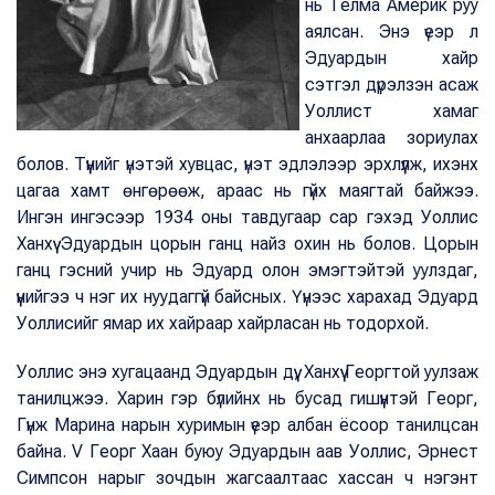
нь Телма Америк руу
аялсан. Энэ үеэр л
Эдуардын хайр
сэтгэл дүрэлзэн асаж
Уоллист хамаг
анхаарлаа зориулах
болов. Түүнийг үнэтэй хувцас, үнэт эдлэлээр эрхлүүлж, ихэнх
цагаа хамт өнгөрөөж, араас нь гүйх маягтай байжээ.
Ингэн ингэсээр 1934 оны тавдугаар сар гэхэд Уоллис
Ханхүү Эдуардын цорын ганц найз охин нь болов. Цорын
ганц гэсний учир нь Эдуард олон эмэгтэйтэй уулздаг,
үүнийгээ ч нэг их нуудаггүй байсных. Үүнээс харахад Эдуард
Уоллисийг ямар их хайраар хайрласан нь тодорхой.
Уоллис энэ хугацаанд Эдуардын дүү, Ханхүү Георгтой уулзаж
танилцжээ. Харин гэр бүлийнх нь бусад гишүүнтэй Георг,
Гүнж Марина нарын хуримын үеэр албан ёсоор танилцсан
байна. V Георг Хаан буюу Эдуардын аав Уоллис, Эрнест
Симпсон нарыг зочдын жагсаалтаас хассан ч нэгэнт