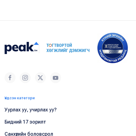
Үндсэн категори
Уурлах уу, учирлах уу?
Бидний 17 зорилт
Санхүүгийн боловсрол