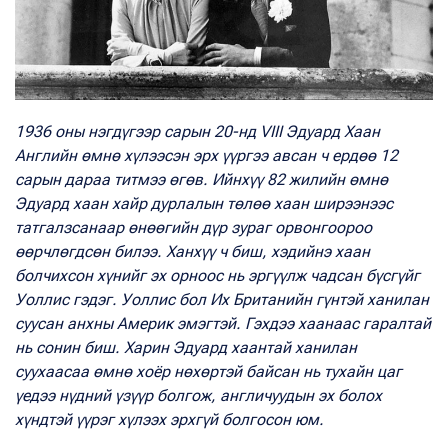
1936 оны нэгдүгээр сарын 20-нд VIII Эдуард Хаан
Английн өмнө хүлээсэн эрх үүргээ авсан ч ердөө 12
сарын дараа титмээ өгөв. Ийнхүү 82 жилийн өмнө
Эдуард хаан хайр дурлалын төлөө хаан ширээнээс
татгалзсанаар өнөөгийн дүр зураг орвонгоороо
өөрчлөгдсөн билээ. Ханхүү ч биш, хэдийнэ хаан
болчихсон хүнийг эх орноос нь эргүүлж чадсан бүсгүйг
Уоллис гэдэг. Уоллис бол Их Британийн гүнтэй ханилан
суусан анхны Америк эмэгтэй. Гэхдээ хаанаас гаралтай
нь сонин биш. Харин Эдуард хаантай ханилан
суухаасаа өмнө хоёр нөхөртэй байсан нь тухайн цаг
үедээ нүдний үзүүр болгож, англичуудын эх болох
хүндтэй үүрэг хүлээх эрхгүй болгосон юм.