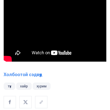
Холбоотой сэдвүүд
түүх
хайр
хурим