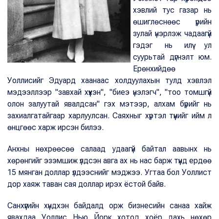
хэвлий тус газар нь
өшиглөснөөс үрийн
зулай үнэрлэж чадаагүй
гэдэг нь илүү ул
суурьтай дүгнэлт юм.
Ерөнхийдөө
Уоллисийг Эдуард хаанаас холдуулахын тулд хэвлэл
мэдээллээр "завхай хүүхэн", "биеэ үнэлэгч", "тоо томшгүй
олон залуутай явалдсан" гэх мэтээр, алхам бүрийг нь
захиалгатайгаар харлуулсан. Саяхныг хүртэл түүнийг ийм л
өнцгөөс харж ирсэн билээ.
Анхны нөхрөөсөө салаад удаагүй байтал аавынх нь
хөрөнгийг эзэмшиж үлдсэн авга ах нь нас барж түүнд ердөө
15 мянган доллар үлдээснийг мэджээ. Угтаа бол Уоллист
дор хаяж таван сая доллар ирэх ёстой байв.
Санхүүгийн хүндхэн байдалд орж бизнесийн санаа хайж
явахдаа Уоллис Нью Йорк хотод хоёр дахь нөхөр