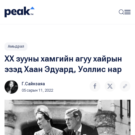
Амьдрал
XX зууны хамгийн агуу хайрын
эзэд Хаан Эдуард, Уоллис нар
Г.Сайнзаяа
05 сарын 11, 2022