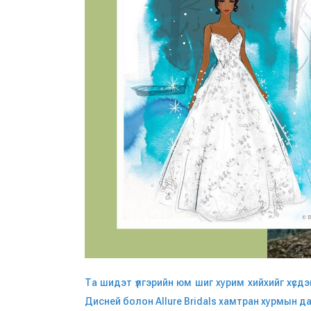
Та шидэт үлгэрийн юм шиг хурим хийхийг хүсдэ
Дисней болон Allure Bridals хамтран хурмын 