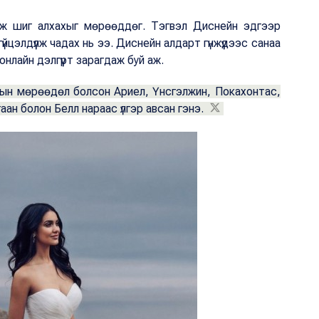
үнж шиг алхахыг мөрөөддөг. Тэгвэл Диснейн эдгээр
цэлдүүлж чадах нь ээ. Диснейн алдарт гүнжүүдээс санаа
 онлайн дэлгүүрт зарагдаж буй аж.
дын мөрөөдөл болсон Ариел, Үнсгэлжин, Покахонтас,
аан болон Белл нараас үлгэр авсан гэнэ.