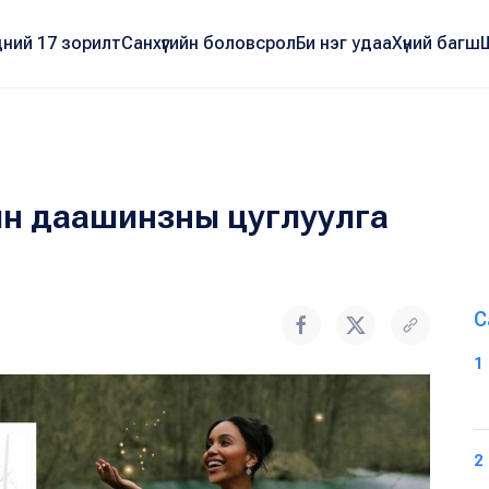
ний 17 зорилт
Санхүүгийн боловсрол
Би нэг удаа
Хүний багш
н даашинзны цуглуулга
С
1
2