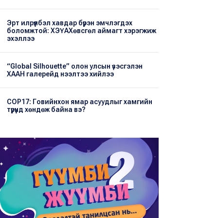
Эрт илрүүлбэл хавдар бүрэн эмчлэгдэх
боломжтой: ХЭҮА​Хөвсгөл аймагт хэрэгжиж
эхэллээ
“Global Silhouette” олон улсын үзэсгэлэн
ХААН галерейд нээлтээ хийлээ
COP17: Говийнхон ямар асуудлыг хамгийн
түрүүнд хөндөж байна вэ?