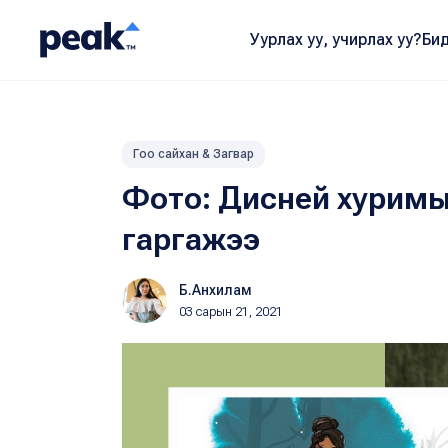
Уурлах уу, учирлах уу?
Бид
Гоо сайхан & Загвар
Фото: Дисней хуримы
гаргажээ
Б.Анхилам
03 сарын 21, 2021