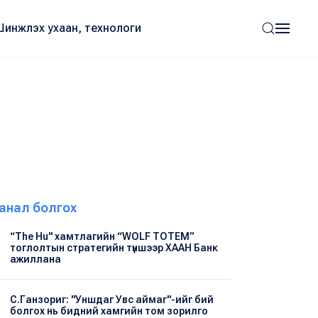
Шинжлэх ухаан, технологи
анал болгох
“The Hu" хамтлагийн “WOLF TOTEM”
тоглолтын стратегийн түншээр ХААН Банк
ажиллана
С.Ганзориг: "Уншдаг Увс аймаг"-ийг бий
болгох нь бидний хамгийн том зорилго