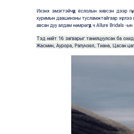
Ихэнх эмэгтэйчүүд ёслолын хивсэн дээр г
хуримын даашинзны тусламжтайгаар хүслээ гүй
авсан дуу алдам нөмрөгүүд ч Allure Bridals -ын
Тэд нийт 16 загварыг танилцуулсан ба охи
Жасмин, Аурора, Рапунзел, Тиана, Цасан цаг