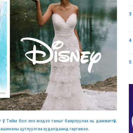
3
4
5
г үү? Тийм бол энэ мэдээ таныг баярлуулах нь дамжиггүй.
даашинзны цуглуулгаа худалдаанд гаргажээ.