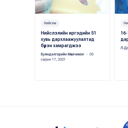
Нийгэм
Ни
Нийслэлийн иргэдийн 51
16-
хувь дархлаажуулалтад
да
бүрэн хамрагджээ
Л.Д
Буяндэлгэрийн Мөнхчимэг
・ 05
сарын 17, 2021