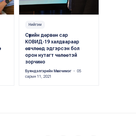
Нийгэм
Эрүүл мэнд
Сүүлийн дөрвөн сар
“Омикрон”
КОВИД-19 халдвараар
сэргийлэх
э
өвчлөөд эдгэрсэн бол
нэмэлт ту
орон нутагт чөлөөтэй
уриалав
зорчино
Л.Дэлгэрмаа
Буяндэлгэрийн Мөнхчимэг
・ 05
сарын 11, 2021