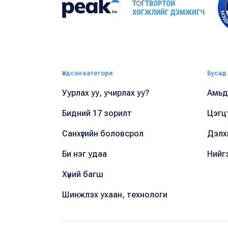
Үндсэн категори
Бусад
Уурлах уу, учирлах уу?
Амьдр
Бидний 17 зорилт
Цэгц
Санхүүгийн боловсрол
Дэлх
Би нэг удаа
Нийг
Хүний багш
Шинжлэх ухаан, технологи