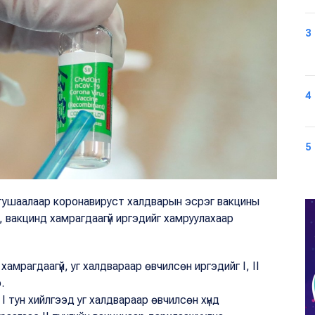
3
4
5
 тушаалаар коронавируст халдварын эсрэг вакцины
 вакцинд хамрагдаагүй иргэдийг хамруулахаар
мрагдаагүй, уг халдвараар өвчилсөн иргэдийг I, II
.
 тун хийлгээд уг халдвараар өвчилсөн хүнд