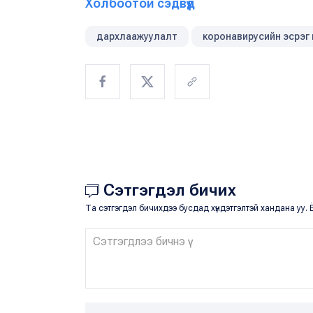
Холбоотой сэдвүүд
дархлаажуулалт
коронавирусийн эсрэг
Сэтгэгдэл бичих
Та сэтгэгдэл бичихдээ бусдад хүндэтгэлтэй хандана уу. Ё