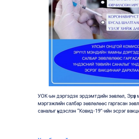
УОК-ын дэргэдэх эрдэмтдийн зөвлөл, Эрүүл
мэргэжлийн салбар зөвлөлөөс гаргасан зөв
саналыг үндэслэн “Ковид-19”-ийн эсрэг вакц