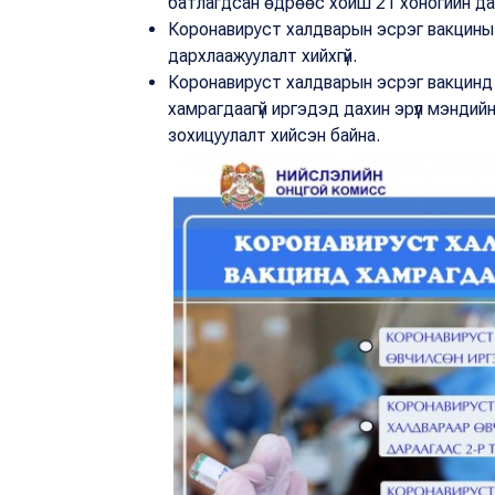
батлагдсан өдрөөс хойш 21 хоногийн дар
Коронавируст халдварын эсрэг вакцины I
дархлаажуулалт хийхгүй.
Коронавируст халдварын эсрэг вакцинд
хамрагдаагүй иргэдэд дахин эрүүл мэндий
зохицуулалт хийсэн байна.