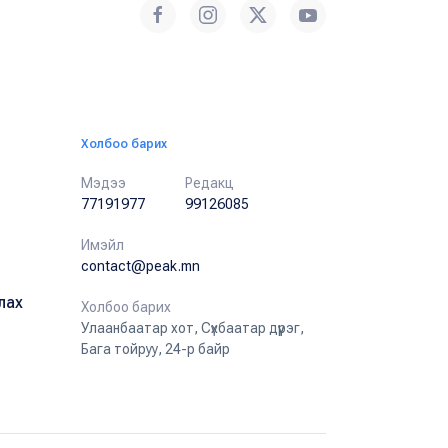
Холбоо барих
Мэдээ
Редакц
77191977
99126085
Имэйл
contact@peak.mn
лах
Холбоо барих
Улаанбаатар хот, Сүхбаатар дүүрэг,
Бага тойруу, 24-р байр