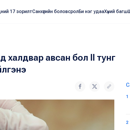
ний 17 зорилт
Санхүүгийн боловсрол
Би нэг удаа
Хүний багш
д халдвар авсан бол II тунг
йлгэнэ
С
1
2