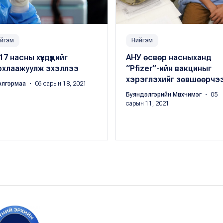
йгэм
Нийгэм
17 насны хүүхдүүдийг
АНУ өсвөр насныханд
рхлаажуулж эхэллээ
“Pfizer”-ийн вакциныг
хэрэглэхийг зөвшөөрчэ
элгэрмаа
・ 06 сарын 18, 2021
Буяндэлгэрийн Мөнхчимэг
・ 05
сарын 11, 2021