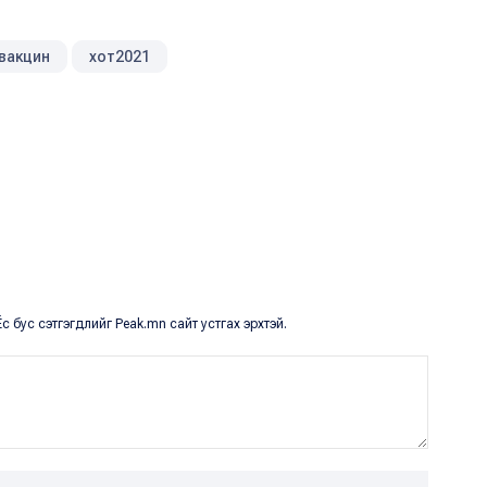
 вакцин
хот2021
с бус сэтгэгдлийг Peak.mn сайт устгах эрхтэй.