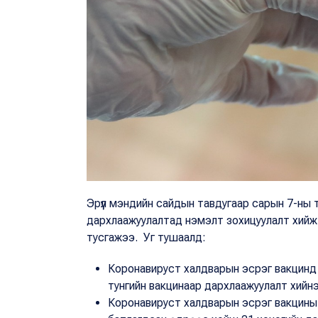
Эрүүл мэндийн сайдын тавдугаар сарын 7-ны
дархлаажуулалтад нэмэлт зохицуулалт хийж,
тусгажээ. Уг тушаалд:
Коронавируст халдварын эсрэг вакцинд ха
тунгийн вакцинаар дархлаажуулалт хийнэ
Коронавируст халдварын эсрэг вакцины I