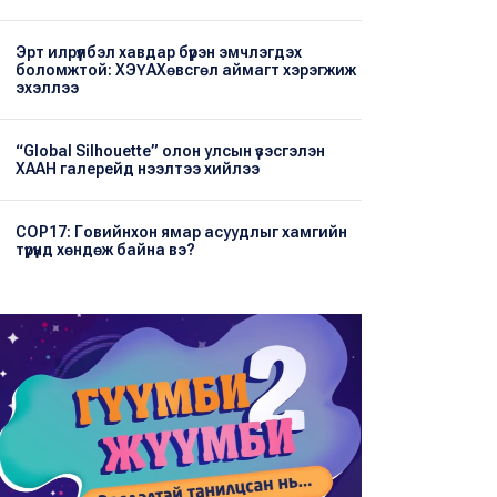
Эрт илрүүлбэл хавдар бүрэн эмчлэгдэх
боломжтой: ХЭҮА​Хөвсгөл аймагт хэрэгжиж
эхэллээ
“Global Silhouette” олон улсын үзэсгэлэн
ХААН галерейд нээлтээ хийлээ
COP17: Говийнхон ямар асуудлыг хамгийн
түрүүнд хөндөж байна вэ?