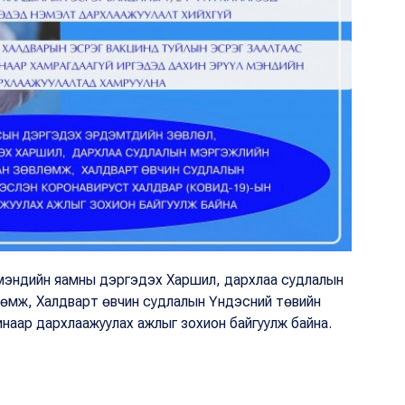
 мэндийн яамны дэргэдэх Харшил, дархлаа судлалын
лөмж, Халдварт өвчин судлалын Үндэсний төвийн
инаар дархлаажуулах ажлыг зохион байгуулж байна.