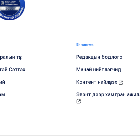
Үйлчилгээ
алын түүх
Редакцын бодлого
тэй Сэтгэх
Манай нийтлэгчид
ий
Контент нийлүүлэх
эм
Эвэнт дээр хамтран ажил