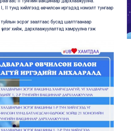
аагаас II тунгийн вакцинаар дархлаажуулна.
, II тунд хийлгээд өвчилсөн иргэдэд нэмэлт тунгаар
 туйлын эсрэг заалтаас бусад шалтгаанаар
н үзлэг хийж, дархлаажуулалтад хамруулна гэж