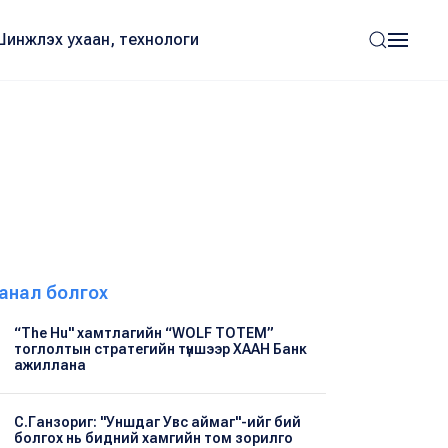
Шинжлэх ухаан, технологи
анал болгох
“The Hu" хамтлагийн “WOLF TOTEM”
тоглолтын стратегийн түншээр ХААН Банк
ажиллана
С.Ганзориг: "Уншдаг Увс аймаг"-ийг бий
болгох нь бидний хамгийн том зорилго