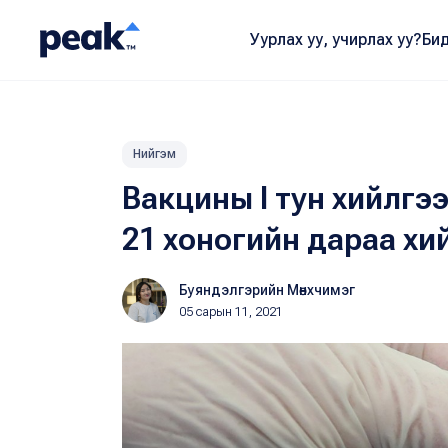
Уурлах уу, учирлах уу?
Бид
Нийгэм
Вакцины I тун хийлгээ
21 хоногийн дараа хи
Буяндэлгэрийн Мөнхчимэг
05 сарын 11, 2021