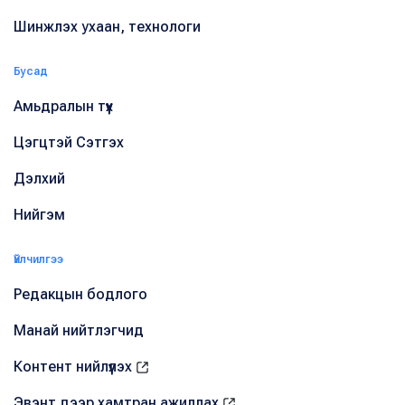
Шинжлэх ухаан, технологи
Бусад
Амьдралын түүх
Цэгцтэй Сэтгэх
Дэлхий
Нийгэм
Үйлчилгээ
Редакцын бодлого
Манай нийтлэгчид
Контент нийлүүлэх
Эвэнт дээр хамтран ажиллах