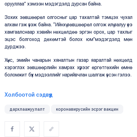
орууллаа” хэмээн мэдэгдэлд дурсан байна.
Зохих зөвшөөрөл олгосныг цар тахалтай тэмцэх чухал
алхам гэж үзэж байна. “Ийнхүү зөвшөөрөл олгож илүү залуу үеэ
хамгаалснаар хэвийн нөхцөлдөө эргэн орох, цар тахлыг
эцэс болгоход дөхөмтэй болох юм”мэдэгдэлд мөн
дурджээ.
Хүнс, эмийн чанарын хяналтын газар яаралтай нөхцөлд
хэрэглэх зөвшөөрлийн хамрах хүрээг өргөтгөхийн өмнө
боломжит бүх мэдээллийг нарийвчлан шалгаж үзсэн гэлээ.
Холбоотой сэдвүүд
дархлаажуулалт
коронавирусийн эсрэг вакцин