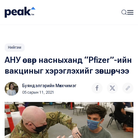
Нийгэм
АНУ өсвөр насныханд “Pfizer”-ийн
вакциныг хэрэглэхийг зөвшөөрчээ
Буяндэлгэрийн Мөнхчимэг
05 сарын 11, 2021