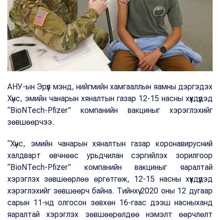
АНУ-ын Эрүүл мэнд, нийгмийн хамгааллын яамны дэргэдэх
Хүнс, эмийн чанарын хяналтын газар 12-15 насны хүүхдүүдэд
“BioNTech-Pfizer” компанийн вакциныг хэрэглэхийг
зөвшөөрчээ.
“Хүнс, эмийн чанарын хяналтын газар коронавирусний
халдварт өвчнөөс урьдчилан сэргийлэх зорилгоор
“BioNTech-Pfizer” компанийн вакциныг яаралтай
хэрэглэх зөвшөөрлөө өргөтгөж, 12-15 насны хүүхдүүдэд
хэрэглэхийг зөвшөөрч байна. Тийнхүү 2020 оны 12 дугаар
сарын 11-нд олгосон зөвхөн 16-гаас дээш насныханд
яаралтай хэрэглэх зөвшөөрөлдөө нэмэлт өөрчлөлт