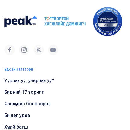
Үндсэн категори
Уурлах уу, учирлах уу?
Бидний 17 зорилт
Санхүүгийн боловсрол
Би нэг удаа
Хүний багш