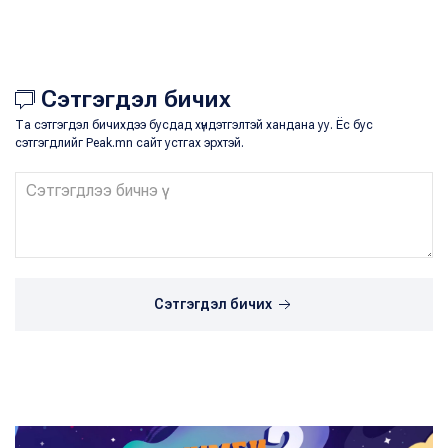
Сэтгэгдэл бичих
Та сэтгэгдэл бичихдээ бусдад хүндэтгэлтэй хандана уу. Ёс бус
сэтгэгдлийг Peak.mn сайт устгах эрхтэй.
Сэтгэгдэл бичих