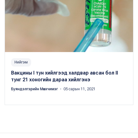
Нийгэм
Вакцины I тун хийлгээд халдвар авсан бол II
тунг 21 хоногийн дараа хийлгэнэ
Буяндэлгэрийн Мөнхчимэг
・ 05 сарын 11, 2021