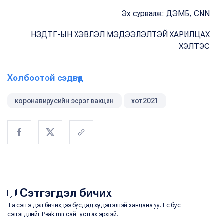
Эх сурвалж: ДЭМБ, CNN
НЗДТГ-ЫН ХЭВЛЭЛ МЭДЭЭЛЭЛТЭЙ ХАРИЛЦАХ
ХЭЛТЭС
Холбоотой сэдвүүд
коронавирусийн эсрэг вакцин
хот2021
Сэтгэгдэл бичих
Та сэтгэгдэл бичихдээ бусдад хүндэтгэлтэй хандана уу. Ёс бус
сэтгэгдлийг Peak.mn сайт устгах эрхтэй.