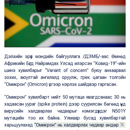
Дэлхийн эрүүл мэндийн байгууллага /ДЭМБ/-аас Өмнөд
Африкийн Бүгд Найрамдах Улсад илэрсэн “Ковид-19”-ийн
шинэ хувилбарыг “Variant of concern” буюу анхаарвал
зохих, аюултай ангилалд оруулж, грек цагаан толгойн
“Омикрон” (Omicron) үсгээр нэрлэх шийдвэр гаргасан.
“Омикрон” хувилбарт нийт 50 мутаци явагдсанаас 30 нь
хадаасан уураг (spike protein) дээр суурилсан бөгөөд үүнд
вирусийн халдварлах чадварыг нэмэгдүүлдэг N501Y
мутацийн тоо их байна. Улмаар бусад хувилбартай
харьцуулахад
“Омикрон” нь халдварлах чадвар өндөр