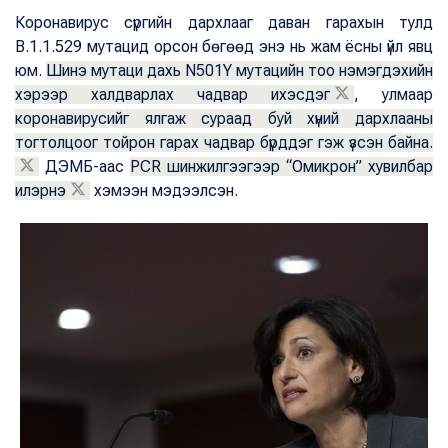
Коронавирус сүргийн дархлааг даван гарахын тулд
B.1.1.529 мутацид орсон бөгөөд энэ нь жам ёсны үйл явц
юм.
Шинэ мутаци дахь N501Y мутацийн тоо нэмэгдэхийн
хэрээр халдварлах чадвар ихэсдэг
, улмаар
коронавирусийг ялгаж сураад буй хүний дархлааны
тогтолцоог тойрон гарах чадвар бүрддэг гэж үзсэн байна.
ДЭМБ-аас
PCR шинжилгээгээр “Омикрон” хувилбар
илэрнэ
хэмээн мэдээлсэн.