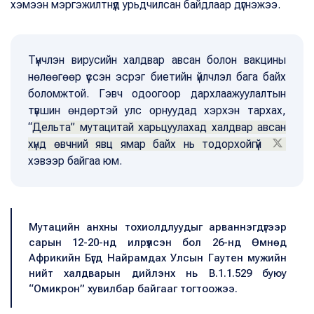
хэмээн мэргэжилтнүүд урьдчилсан байдлаар дүгнэжээ.
Түүнчлэн вирусийн халдвар авсан болон вакцины
нөлөөгөөр үүссэн эсрэг биетийн үйлчлэл бага байх
боломжтой. Гэвч одоогоор дархлаажуулалтын
түвшин өндөртэй улс орнуудад хэрхэн тархах,
“
Дельта” мутацитай харьцуулахад халдвар авсан
хүнд өвчний явц ямар байх нь тодорхойгүй
хэвээр байгаа юм.
Мутацийн анхны тохиолдлуудыг арваннэгдүгээр
сарын 12-20-нд илрүүлсэн бол 26-нд Өмнөд
Африкийн Бүгд Найрамдах Улсын Гаутен мужийн
нийт халдварын дийлэнх нь B.1.1.529 буюу
“Омикрон” хувилбар байгааг тогтоожээ.