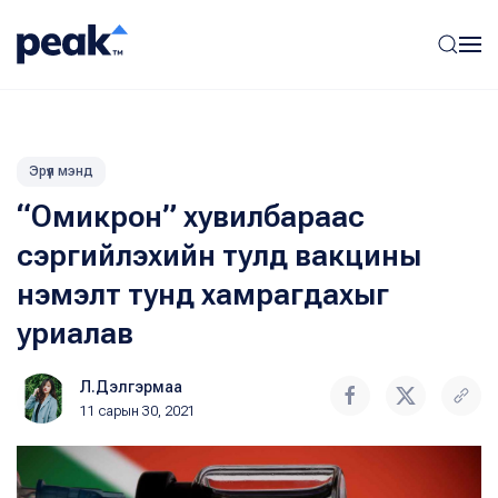
Эрүүл мэнд
“Омикрон” хувилбараас
сэргийлэхийн тулд вакцины
нэмэлт тунд хамрагдахыг
уриалав
Л.Дэлгэрмаа
11 сарын 30, 2021