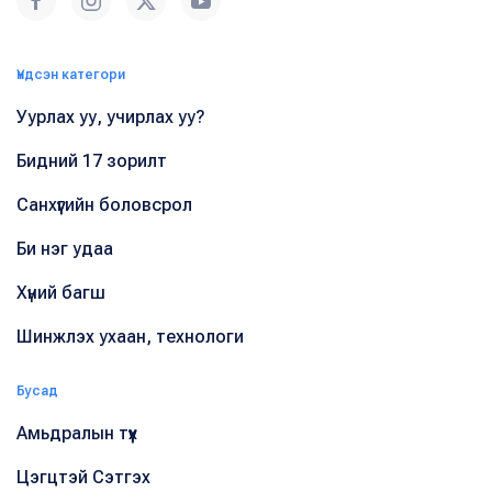
Үндсэн категори
Уурлах уу, учирлах уу?
Бидний 17 зорилт
Санхүүгийн боловсрол
Би нэг удаа
Хүний багш
Шинжлэх ухаан, технологи
Бусад
Амьдралын түүх
Цэгцтэй Сэтгэх