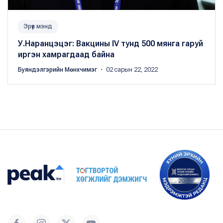
Эрүүл мэнд
У.Наранцэцэг: Вакцины IV тунд 500 мянга гаруй
иргэн хамрагдаад байна
Буяндэлгэрийн Мөнхчимэг
・ 02 сарын 22, 2022