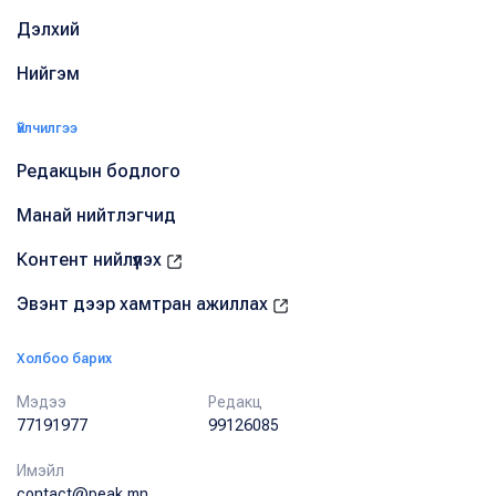
Дэлхий
Нийгэм
Үйлчилгээ
Редакцын бодлого
Манай нийтлэгчид
Контент нийлүүлэх
Эвэнт дээр хамтран ажиллах
Холбоо барих
Мэдээ
Редакц
77191977
99126085
Имэйл
contact@peak.mn