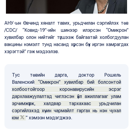
АНУ-ын Өвчинд хяналт тавих, урьдчилан сэргийлэх төв
/CDC/ “Ковид-19”-ийн шинээр илэрсэн “Омикрон”
хувилбар олон нийтийг түгшээж байгаатай холбогдуулан
вакцины нэмэлт тунд насанд хүрсэн бүх иргэн хамрагдах
хэрэгтэй” гэж мэдээлэв.
Тус төвийн дарга, доктор Рошель
Валенский
“Омикрон” хувилбар бий болсонтой
холбоотойгоор коронавирусийн эсрэг
дархлаажуулалтад чиглэсэн үйл ажиллагааг улам
эрчимжүүлж, халдвар тархахаас урьдчилан
сэргийлэхэд хүчин чармайлт гаргах нь нэн чухал
юм
” хэмээн мэдэгджээ.