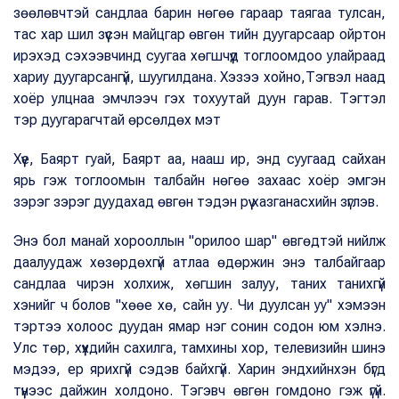
зөөлөвчтэй сандлаа барин нөгөө гараар таягаа тулсан,
тас хар шил зүүсэн майцгар өвгөн тийн дуугарсаар ойртон
ирэхэд сэхээвчинд суугаа хөгшчүүд тоглоомдоо улайраад
хариу дуугарсангүй, шуугилдана. Хэзээ хойно,Тэгвэл наад
хоёр улцнаа эмчлээч гэх тохуутай дуун гарав. Тэгтэл
тэр дуугарагчтай өрсөлдөх мэт
Хүүе, Баярт гуай, Баярт аа, нааш ир, энд суугаад сайхан
ярь гэж тоглоомын талбайн нөгөө захаас хоёр эмгэн
зэрэг зэрэг дуудахад өвгөн тэдэн рүү хазганасхийн зүглэв.
Энэ бол манай хорооллын "орилоо шар" өвгөдтэй нийлж
даалуудаж хөзөрдөхгүй атлаа өдөржин энэ талбайгаар
сандлаа чирэн холхиж, хөгшин залуу, таних танихгүй
хэнийг ч болов "хөөе хө, сайн уу. Чи дуулсан уу" хэмээн
тэртээ холоос дуудан ямар нэг сонин содон юм хэлнэ.
Улс төр, хүүхдийн сахилга, тамхины хор, телевизийн шинэ
мэдээ, ер ярихгүй сэдэв байхгүй. Харин эндхийнхэн бүгд
түүнээс дайжин холдоно. Тэгэвч өвгөн гомдоно гэж үгүй.