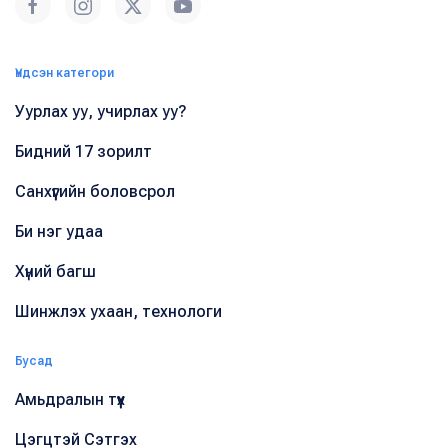
Үндсэн категори
Уурлах уу, учирлах уу?
Бидний 17 зорилт
Санхүүгийн боловсрол
Би нэг удаа
Хүний багш
Шинжлэх ухаан, технологи
Бусад
Амьдралын түүх
Цэгцтэй Сэтгэх