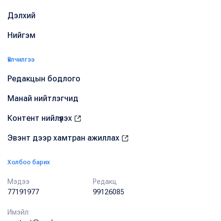
Дэлхий
Нийгэм
Үйлчилгээ
Редакцын бодлого
Манай нийтлэгчид
Контент нийлүүлэх
Эвэнт дээр хамтран ажиллах
Холбоо барих
Мэдээ
Редакц
77191977
99126085
Имэйл