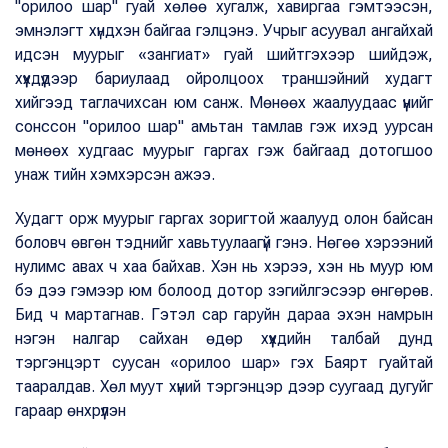
"орилоо шар" гуай хөлөө хугалж, хавиргаа гэмтээсэн,
эмнэлэгт хүндхэн байгаа гэлцэнэ. Учрыг асуувал ангайхай
идсэн муурыг «зангиат» гуай шийтгэхээр шийдэж,
хүүхдүүдээр бариулаад ойролцоох траншэйний худагт
хийгээд таглачихсан юм санж. Мөнөөх жаалуудаас үүнийг
сонссон "орилоо шар" амьтан тамлав гэж ихэд уурсан
мөнөөх худгаас муурыг гаргах гэж байгаад дотогшоо
унаж тийн хэмхэрсэн ажээ.
Худагт орж муурыг гаргах зоригтой жаалууд олон байсан
боловч өвгөн тэднийг хавьтуулаагүй гэнэ. Нөгөө хэрээний
нулимс авах ч хаа байхав. Хэн нь хэрээ, хэн нь муур юм
бэ дээ гэмээр юм болоод дотор зэгийлгэсээр өнгөрөв.
Бид ч мартагнав. Гэтэл сар гаруйн дараа эхэн намрын
нэгэн налгар сайхан өдөр хүүхдийн талбай дунд
тэргэнцэрт суусан «орилоо шар» гэх Баярт гуайтай
тааралдав. Хөл муут хүний тэргэнцэр дээр суугаад дугуйг
гараар өнхрүүлэн