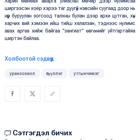
Харин мөнөөх аварга улиасны мөчир дээр нулимсаа
ширгээсэн хоёр хэрээ таг дуугүй нэвсийн суугаад доор нь
нүүр буруулан зогсоод талхны булан дээр архи цутган, хүн
харчих вий хэмээн ийш тийш хялалзан, тэднээс нулимс
авах аргаа хийж байгаа "зангиат" өвгөнийг уйтгартайяа
ширтэн байлаа.
Холбоотой сэдвүүд
уранзохиол
өгүүллэг
утгынчимэг
Сэтгэгдэл бичих