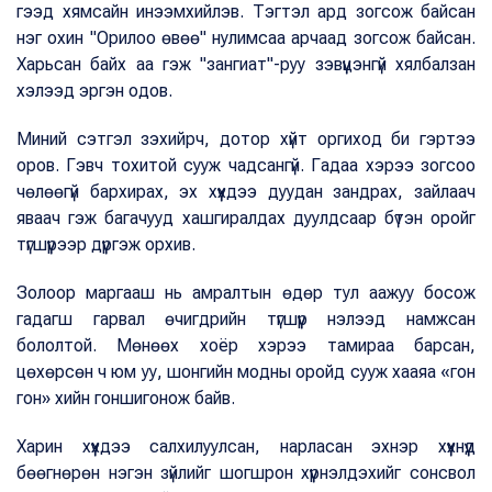
гээд хямсайн инээмхийлэв. Тэгтэл ард зогсож байсан
нэг охин "Орилоо өвөө" нулимсаа арчаад зогсож байсан.
Харьсан байх аа гэж "зангиат"-руу зэвүүцэнгүй хялбалзан
хэлээд эргэн одов.
Миний сэтгэл зэхийрч, дотор хүйт оргиход би гэртээ
оров. Гэвч тохитой сууж чадсангүй. Гадаа хэрээ зогсоо
чөлөөгүй бархирах, эх хүүхдээ дуудан зандрах, зайлаач
яваач гэж багачууд хашгиралдах дуулдсаар бүтэн оройг
түгшүүрээр дүүргэж орхив.
Золоор маргааш нь амралтын өдөр тул аажуу босож
гадагш гарвал өчигдрийн түгшүүр нэлээд намжсан
бололтой. Мөнөөх хоёр хэрээ тамираа барсан,
цөхөрсөн ч юм уу, шонгийн модны оройд сууж хааяа «гон
гон» хийн гоншигонож байв.
Харин хүүхдээ салхилуулсан, нарласан эхнэр хүүхнүүд
бөөгнөрөн нэгэн зүйлийг шогшрон хүүрнэлдэхийг сонсвол