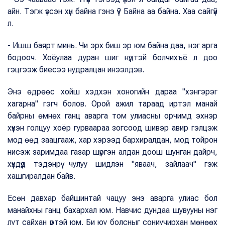
айн. Тэгж үзсэн хүн байна гэнэ үү? Байна аа байна. Хаа сайгүй
л.
- Ишш баярт минь. Чи эрх биш эр юм байна даа, нэг арга
бодооч. Хоёулаа дуран шиг нүдтэй болчихъё л доо
гэцгээж биесээ нудралцан инээлдэв.
Энэ өдрөөс хойш хэдхэн хоногийн дараа "хэнгэрэг
хагарна" гэгч болов. Орой ажил тараад иртэл манай
байрны өмнөх ганц аварга том улиасны орчимд эхнэр
хүүхэн голцуу хоёр гурваараа зогсоод шивэр авир гэлцэж
мод өөд заацгааж, хар хэрээд бархиралдан, мод тойрон
нисэж заримдаа газар шүргэн алдан доош шунган дайрч,
хүүхдүүд тэдэнрүү чулуу шидлэн "яваач, зайлаач" гэж
хашгиралдан байв.
Есөн давхар байшинтай чацуу энэ аварга улиас бол
манайхны ганц бахархал юм. Навчис дундаа шувууны нэг
лут сайхан үүртэй юм. Би юу болсныг сониучирхан мөнөөх