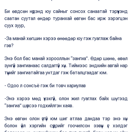
Би өвдсөн нүдэнд юу сайныг сонсох санаатай тэрүүхэнд
саатан суутал өндөр туранхай өвгөн бас ирж зэрэгцэн
суух зуур,
-За манай хөгшин хэрээ өнөөдөр юу гэж гуаглаж байна
гэв?
Энэ бол бас манай хорооллын “зангиа”. Өдөр шөнө, өвөл
зунгүй зангианаас салдаггүй хүн. Тиймээс эндхийн авгай нар
түүнийг зангиатайгаа унтдаг гэж баталцгаадаг юм.
- Одоо л сонсъё гэж би товч хариулав
-Энэ хэрээ мөд үхэхгүй, олон жил гуаглах байх шүү гээд
“зангиа” шүлсээ годхийлгэн хаяв.
Энэ өвгөн олон үггүй юм шиг атлаа дандаа тэр энэ хүн
болон үйл хэргийн сүүдрийг гоочилсон зэвүүн үг хэлдэг