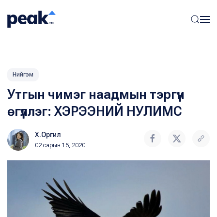
Нийгэм
Утгын чимэг наадмын тэргүүн
өгүүллэг: ХЭРЭЭНИЙ НУЛИМС
Х.Оргил
02 сарын 15, 2020