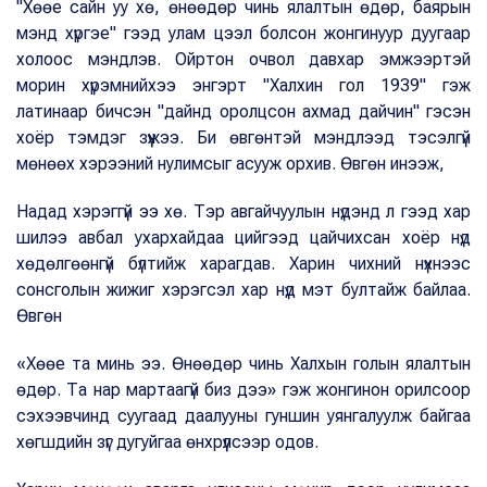
"Хөөе сайн уу хө, өнөөдөр чинь ялалтын өдөр, баярын
мэнд хүргэе" гээд улам цээл болсон жонгинуур дуугаар
холоос мэндлэв. Ойртон очвол давхар эмжээртэй
морин хүрэмнийхээ энгэрт "Халхин гол 1939" гэж
латинаар бичсэн "дайнд оролцсон ахмад дайчин" гэсэн
хоёр тэмдэг зүүжээ. Би өвгөнтэй мэндлээд тэсэлгүй
мөнөөх хэрээний нулимсыг асууж орхив. Өвгөн инээж,
Надад хэрэггүй ээ хө. Тэр авгайчуулын нүдэнд л гээд хар
шилээ авбал ухархайдаа цийгээд цайчихсан хоёр нүд
хөдөлгөөнгүй бүлтийж харагдав. Харин чихний нүхнээс
сонсголын жижиг хэрэгсэл хар нүд мэт бултайж байлаа.
Өвгөн
«Хөөе та минь ээ. Өнөөдөр чинь Халхын голын ялалтын
өдөр. Та нар мартаагүй биз дээ» гэж жонгинон орилсоор
сэхээвчинд суугаад даалууны гуншин уянгалуулж байгаа
хөгшдийн зүг дугуйгаа өнхрүүлсээр одов.