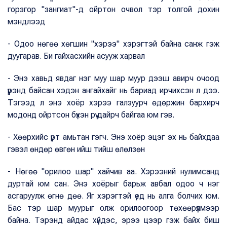
горзгор "зангиат"-д ойртон очвол тэр толгой дохин
мэндлээд
- Одоо нөгөө хөгшин "хэрээ" хэрэгтэй байна санж гэж
дуугарав. Би гайхасхийн асууж харвал
- Энэ хавьд явдаг нэг муу шар муур дээш авирч очоод
үүрэнд байсан хэдэн ангайхайг нь бариад ирчихсэн л дээ.
Тэгээд л энэ хоёр хэрээ галзуурч өдөржин бархирч
модонд ойртсон бүхэн рүү дайрч байгаа юм гэв.
- Хөөрхийс үрт амьтан гэгч. Энэ хоёр эцэг эх нь байхдаа
гэвэл өндөр өвгөн ийш тийш өлөлзөн
- Нөгөө "орилоо шар" хайчив аа. Хэрээний нулимсанд
дуртай юм сан. Энэ хоёрыг барьж авбал одоо ч нэг
асгаруулж өгнө дөө. Яг хэрэгтэй үед нь алга болчих юм.
Бас тэр шар муурыг олж орилоогоор төхөөрүүлмээр
байна. Тэрэнд айдас хүйдэс, эрээ цээр гэж байх биш