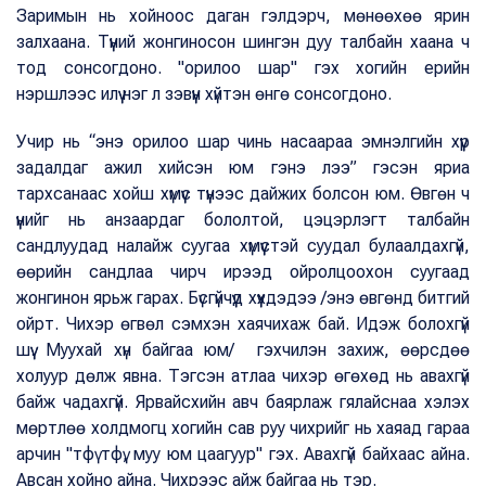
Заримын нь хойноос даган гэлдэрч, мөнөөхөө ярин
залхаана. Түүний жонгиносон шингэн дуу талбайн хаана ч
тод сонсогдоно. "орилоо шар" гэх хогийн ерийн
нэршлээс илүү нэг л зэвүүн хүйтэн өнгө сонсогдоно.
Учир нь “энэ орилоо шар чинь насаараа эмнэлгийн хүүр
задалдаг ажил хийсэн юм гэнэ лээ” гэсэн яриа
тархсанаас хойш хүмүүс түүнээс дайжих болсон юм. Өвгөн ч
үүнийг нь анзаардаг бололтой, цэцэрлэгт талбайн
сандлуудад налайж суугаа хүмүүстэй суудал булаалдахгүй,
өөрийн сандлаа чирч ирээд ойролцоохон суугаад
жонгинон ярьж гарах. Бүсгүйчүүд хүүхдэдээ /энэ өвгөнд битгий
ойрт. Чихэр өгвөл сэмхэн хаячихаж бай. Идэж болохгүй
шүү. Муухай хүн байгаа юм/ гэхчилэн захиж, өөрсдөө
холуур дөлж явна. Тэгсэн атлаа чихэр өгөхөд нь авахгүй
байж чадахгүй. Ярвайсхийн авч баярлаж гялайснаа хэлэх
мөртлөө холдмогц хогийн сав руу чихрийг нь хаяад гараа
арчин "тфү тфү, муу юм цаагуур" гэх. Авахгүй байхаас айна.
Авсан хойно айна. Чихрээс айж байгаа нь тэр.