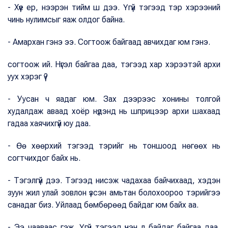
- Хүүе ер, нээрэн тийм ш дээ. Үгүй тэгээд тэр хэрээний
чинь нулимсыг яаж олдог байна.
- Амархан гэнэ ээ. Согтоож байгаад авчихдаг юм гэнэ.
согтоож ий. Нүгэл байгаа даа, тэгээд хар хэрээтэй архи
уух хэрэг үү?
- Уусан ч яадаг юм. Зах дээрээс хонины толгой
худалдаж аваад хоёр нүдэнд нь шприцээр архи шахаад
гадаа хаячихгүй юу даа.
- Өө хөөрхий тэгээд тэрийг нь тоншоод нөгөөх нь
согтчихдог байх нь.
- Тэгэлгүй дээ. Тэгээд нисэж чадахаа байчихаад, хэдэн
зуун жил улай зовлон үзсэн амьтан болохоороо тэрийгээ
санадаг биз. Уйлаад бөмбөрөөд байдаг юм байх аа.
- Ээ чааваас гэж. Үгүй тэгээд үнэн л байдаг байгаа даа,