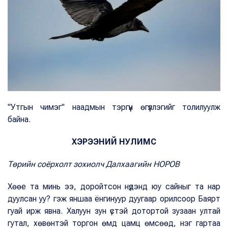
"Утгын чимэг" наадмын тэргүүн өгүүллэгийг толилуулж
байна.
ХЭРЭЭНИЙ НУЛИМС
Төрийн соёрхолт зохиолч Далхаагийн НОРОВ
Хөөе та минь ээ, доройтсон нүдэнд юу сайныг та нар
дуулсан уу? гэж яншаа ёнгинуур дуугаар орилсоор Баярт
гуай ирж явна. Халуун зун үстэй дотортой зузаан ултай
гутал, хөвөнтэй торгон өмд цамц өмсөөд, нэг гартаа