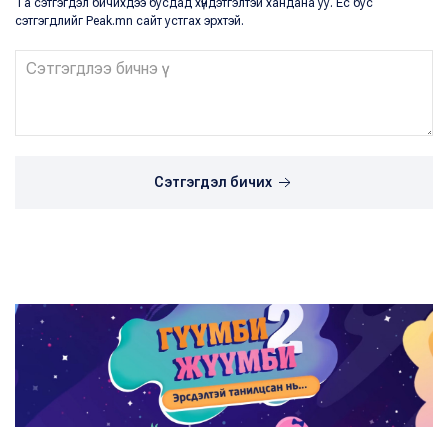
Та сэтгэгдэл бичихдээ бусдад хүндэтгэлтэй хандана уу. Ёс бус
сэтгэгдлийг Peak.mn сайт устгах эрхтэй.
Сэтгэгдэл бичих