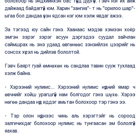
болохоор нь эндхийнхэн бас түүнд дургүй. Гэвч нэг их айж
дайжаад байдаггүй юм. Харин "зангиа"- т нь "орилоо шар"-
ыгаа бол дандаа үзэн ядсан нэг юм хэлж явдаг ажээ.
За тэгээд юу сайн гэнэ. Хаанаас мэдэв хэмээн хоёр
эмгэн зэрэг зэрэг асуун дэргэдээ суудал зайчлан
саймшрах нь энэ удаад өвгөнөөс зэнзийлэх цээрийг нь
сонсох хүсэл нь дийлэв бололтой.
Гэвч Баярт гуай өмнөхөн нь сандлаа тавин сууж тухлаад
хэлж байна.
- Хэрээний нулимс... Хэрээний нулимс нүдний ямар ч
өвчнийг хойш урагшгүй нам болгодог гэнэ шүү хө. Хэрээ
нөгөө дандаа нүд иддэг амьтан болохоор тэр гэнэ ээ.
- Тэр олон нүднээс чинь аль хэрэгтэйг нь сороод
залгичихдаг болохоор нулимс нь тунгаасан эм бололгүй
яахав.