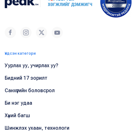
Үндсэн категори
Уурлах уу, учирлах уу?
Бидний 17 зорилт
Санхүүгийн боловсрол
Би нэг удаа
Хүний багш
Шинжлэх ухаан, технологи