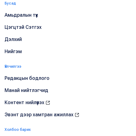
Бусад
Амьдралын түүх
Цэгцтэй Сэтгэх
Дэлхий
Нийгэм
Үйлчилгээ
Редакцын бодлого
Манай нийтлэгчид
Контент нийлүүлэх
Эвэнт дээр хамтран ажиллах
Холбоо барих