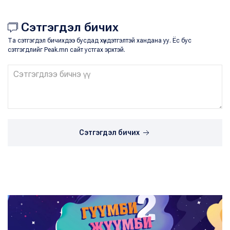
Сэтгэгдэл бичих
Та сэтгэгдэл бичихдээ бусдад хүндэтгэлтэй хандана уу. Ёс бус
сэтгэгдлийг Peak.mn сайт устгах эрхтэй.
Сэтгэгдэл бичих