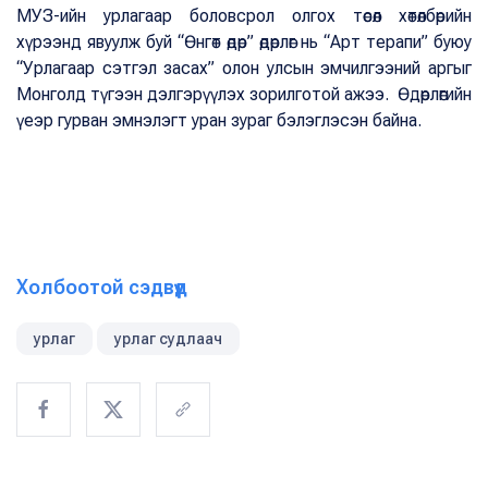
МУЗ-ийн урлагаар боловсрол олгох төсөл хөтөлбөрийн
хүрээнд явуулж буй “Өнгөт өдөр” өдөрлөг нь “Арт терапи” буюу
“Урлагаар сэтгэл засах” олон улсын эмчилгээний аргыг
Монголд түгээн дэлгэрүүлэх зорилготой ажээ. Өдөрлөгийн
үеэр гурван эмнэлэгт уран зураг бэлэглэсэн байна.
Холбоотой сэдвүүд
урлаг
урлаг судлаач