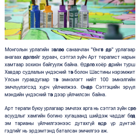
Монголын урлагийн зөвлөлөөс санаачлан "Өнгөт өдөр" урлагаар
анагаах өдөрлөгийг зураач, сэтгэл зүйч Арт терапист нарын
хамтаар зохион байгуулж байна. Өдөрлөг хоёр өдрийн турш
Хавдар судлалын үндэсний төв болон Шастины нэрэмжит
Улсын гуравдугаар төв эмнэлэгт нийт 100 эмнэлгийн
эмчлүүлэгсэд хүрч үйлчилжээ. Өнөөдөр Сэтгэцийн эрүүл
мэндийн үндэсний төв дээр үйлчилсэн байна.
Арт терапи буюу урлагаар эмчлэх арга нь сэтгэл зүйн сөрөг
асуудлыг хамгийн богино хугацаанд шийдэж чаддаг бөгөөд
эм тарианы үйлчилгээнээс дутахгүй өндөр үр дүнтэй
гэдгийг нь эрдэмтэнд баталсан эмчилгээ аж.