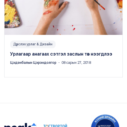
Дүрслэх урлаг & Дизайн
Урлагаар анагаах сэтгэл заслын төв нээгдлээ
Цэдэнбалын Цэрэндолгор
・ 08 сарын 27, 2018