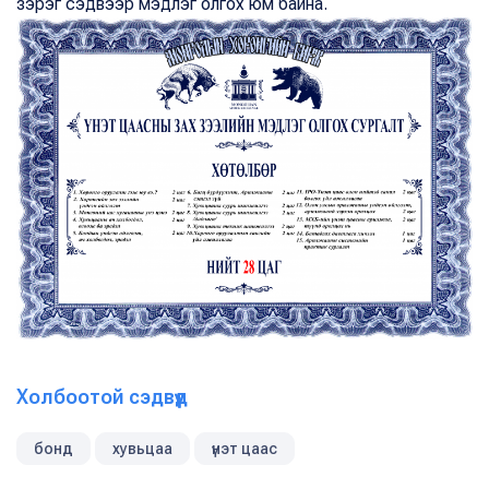
зэрэг сэдвээр мэдлэг олгох юм байна.
Холбоотой сэдвүүд
бонд
хувьцаа
үнэт цаас