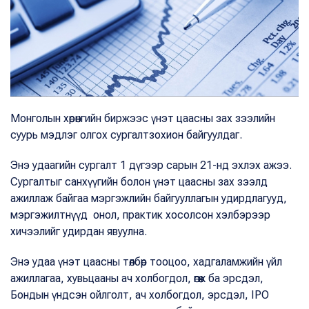
Монголын хөрөнгийн биржээс үнэт цаасны зах зээлийн
суурь мэдлэг олгох сургалтзохион байгуулдаг.
Энэ удаагийн сургалт 1 дүгээр сарын 21-нд эхлэх ажээ.
Сургалтыг санхүүгийн болон үнэт цаасны зах зээлд
ажиллаж байгаа мэргэжлийн байгууллагын удирдлагууд,
мэргэжилтнүүд онол, практик хосолсон хэлбэрээр
хичээлийг удирдан явуулна.
Энэ удаа үнэт цаасны төлбөр тооцоо, хадгаламжийн үйл
ажиллагаа, хувьцааны ач холбогдол, өгөөж ба эрсдэл,
Бондын үндсэн ойлголт, ач холбогдол, эрсдэл, IPO