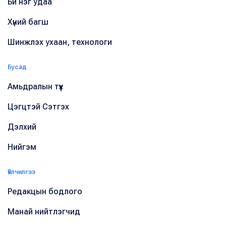
Би нэг удаа
Хүний багш
Шинжлэх ухаан, технологи
Бусад
Амьдралын түүх
Цэгцтэй Сэтгэх
Дэлхий
Нийгэм
Үйлчилгээ
Редакцын бодлого
Манай нийтлэгчид