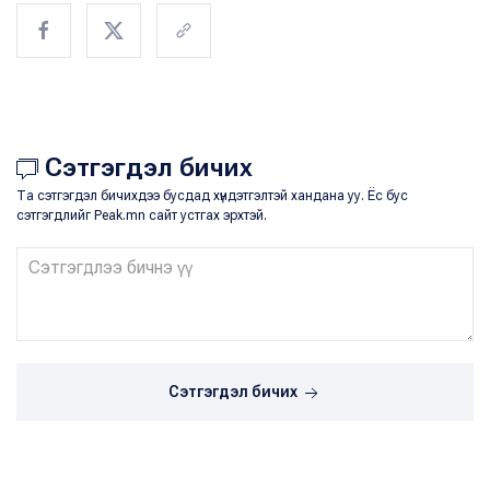
Сэтгэгдэл бичих
Та сэтгэгдэл бичихдээ бусдад хүндэтгэлтэй хандана уу. Ёс бус
сэтгэгдлийг Peak.mn сайт устгах эрхтэй.
Сэтгэгдэл бичих