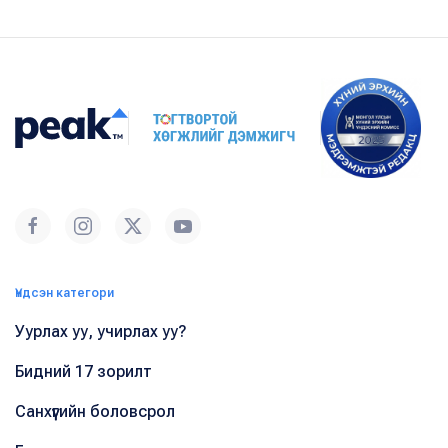
Үндсэн категори
Уурлах уу, учирлах уу?
Бидний 17 зорилт
Санхүүгийн боловсрол