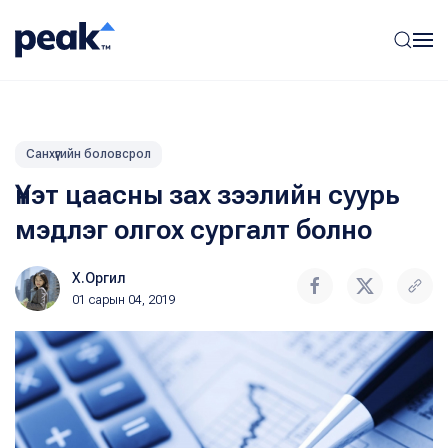
Санхүүгийн боловсрол
Үнэт цаасны зах зээлийн суурь
мэдлэг олгох сургалт болно
Х.Оргил
01 сарын 04, 2019