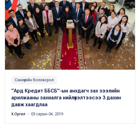
Санхүүгийн боловсрол
“Ард Кредит ББСБ”-ын анхдагч зах зээлийн
арилжааны захиалга нийлүүлэлтээсээ 3 дахин
давж хаагдлаа
Х.Оргил
・ 03 сарын 04, 2019