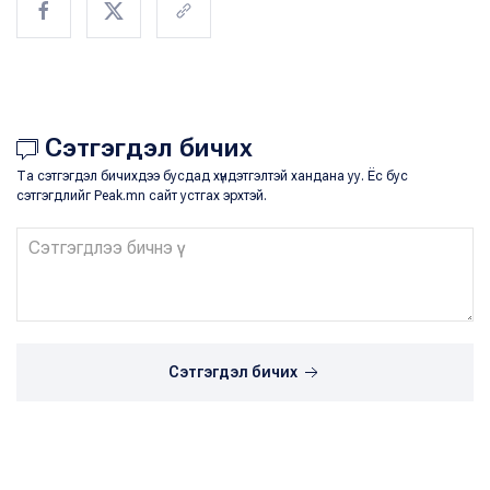
Сэтгэгдэл бичих
Та сэтгэгдэл бичихдээ бусдад хүндэтгэлтэй хандана уу. Ёс бус
сэтгэгдлийг Peak.mn сайт устгах эрхтэй.
Сэтгэгдэл бичих