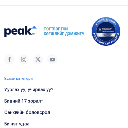
Үндсэн категори
Уурлах уу, учирлах уу?
Бидний 17 зорилт
Санхүүгийн боловсрол
Би нэг удаа