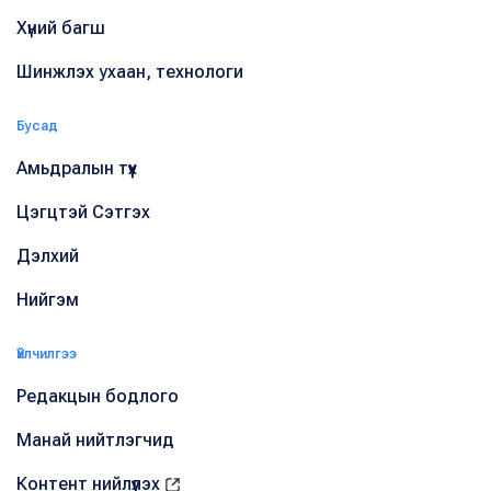
Хүний багш
Шинжлэх ухаан, технологи
Бусад
Амьдралын түүх
Цэгцтэй Сэтгэх
Дэлхий
Нийгэм
Үйлчилгээ
Редакцын бодлого
Манай нийтлэгчид
Контент нийлүүлэх