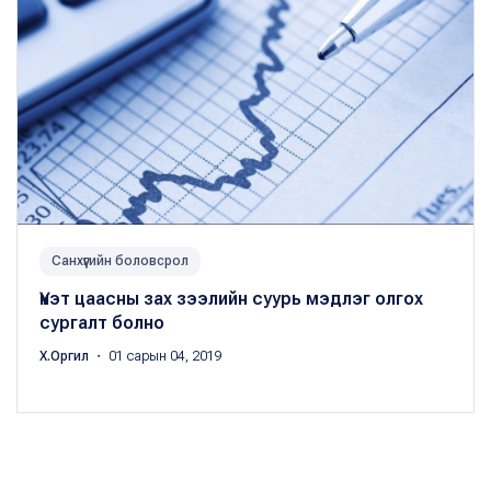
Санхүүгийн боловсрол
Үнэт цаасны зах зээлийн суурь мэдлэг олгох
сургалт болно
Х.Оргил
・ 01 сарын 04, 2019