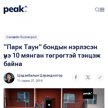
Санхүүгийн боловсрол
“Парк Таун” бондын нэрлэсэн
үнэ 10 мянган төгрөгтэй тэнцэж
байна
Цэдэнбалын Цэрэндолгор
11 сарын 27, 2018