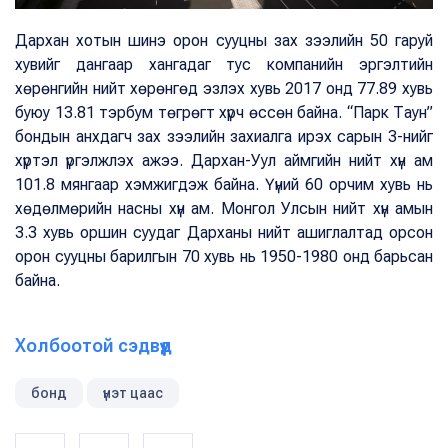
Дархан хотын шинэ орон сууцны зах зээлийн 50 гаруй
хувийг дангаар хангадаг тус компанийн эргэлтийн
хөрөнгийн нийт хөрөнгөд эзлэх хувь 2017 онд 77.89 хувь
буюу 13.81 тэрбум төгрөгт хүрч өссөн байна. “Парк Таун”
бондын анхдагч зах зээлийн захиалга ирэх сарын 3-нийг
хүртэл үргэлжлэх ажээ. Дархан-Уул аймгийн нийт хүн ам
101.8 мянгаар хэмжигдэж байна. Үүний 60 орчим хувь нь
хөдөлмөрийн насны хүн ам. Монгол Улсын нийт хүн амын
3.3 хувь оршин суудаг Дарханы нийт ашиглалтад орсон
орон сууцны барилгын 70 хувь нь 1950-1980 онд барьсан
байна.
Холбоотой сэдвүүд
бонд
үнэт цаас