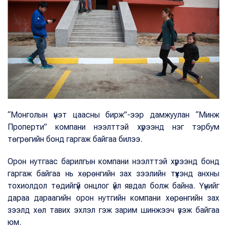
“Монголын үнэт цаасны бирж”-ээр дамжуулан “Минж
Проперти” компани нээлттэй хүрээнд нэг тэрбум
төгрөгийн бонд гаргаж байгаа билээ.
Орон нутгаас барилгын компани нээлттэй хүрээнд бонд
гаргаж байгаа нь хөрөнгийн зах зээлийн түүхэнд анхны
тохиолдол төдийгүй онцлог үйл явдал болж байна. Үүнийг
дараа дараагийн орон нутгийн компани хөрөнгийн зах
зээлд хөл тавих эхлэл гэж зарим шинжээч үзэж байгаа
юм.