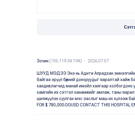
Сэтг
Зочин
[105.119.34.194] ・ 2026.07.07
ШУУД МЭДЭЭ Энэ нь Адити Апрадхан эмнэлгийн эм
байгаа эрүүл бөөрний доноруудыг яаралтай хайж 
хандивлагчид манай имэйл хаягаар холбогдоно 
хамгийн их сэтгэл ханамжийг амлаж, таны яаралта
шилжүүлэн суулгах мэс заслыг маш их хүлээж ба
FOR $ 780,000.OOUSD CONTACT THIS HOSPITAL 