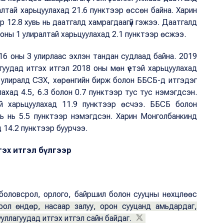
алтай харьцуулахад 21.6 пунктээр өссөн байна. Харин
 12.8 хувь нь даатгалд хамрагдаагүй гэжээ. Даатгалд
8 оны 1 улиралтай харьцуулахад 2.1 пунктээр өсжээ.
2016 оны 3 улирлаас эхлэн тандан судлаад байна. 2019
агуудад итгэх итгэл 2018 оны мөн үетэй харьцуулахад
р улиралд СЗХ, хөрөнгийн бирж болон ББСБ-д итгэдэг
ахад 4.5, 6.3 болон 0.7 пунктээр тус тус нэмэгдсэн.
й харьцуулахад 11.9 пунктээр өсчээ. ББСБ болон
ль нь 5.5 пунктээр нэмэгдсэн. Харин Монголбанкинд
д 14.2 пунктээр буурчээ.
гэх итгэл бүлгээр
с, боловсрол, орлого, байршил болон сууцны нөхцлөөс
рол өндөр, насаар залуу, орон сууцанд амьдардаг,
гууллагуудад итгэх итгэл сайн байдаг.