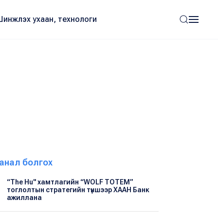
Шинжлэх ухаан, технологи
анал болгох
“The Hu" хамтлагийн “WOLF TOTEM”
тоглолтын стратегийн түншээр ХААН Банк
ажиллана