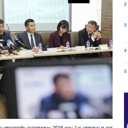
2
3
4
5
н хүлээлтийн судалгааны 2019 оны 1-р улирлын үр дүнг