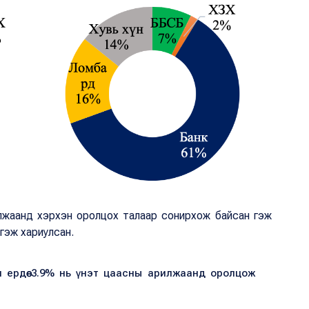
лжаанд хэрхэн оролцох талаар сонирхож байсан гэж
 гэж хариулсан.
 ердөө 3.9% нь үнэт цаасны арилжаанд оролцож