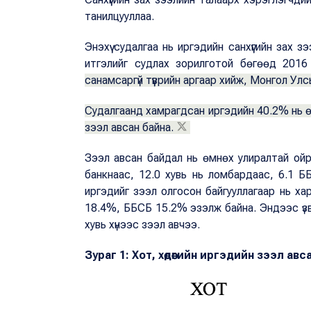
танилцууллаа.
Энэхүү судалгаа нь иргэдийн санхүүгийн зах 
итгэлийг судлах зорилготой бөгөөд 201
санамсаргүй түүврийн аргаар хийж, Монгол У
Судалгаанд хамрагдсан иргэдийн 40.2% нь өн
зээл авсан байна.
Зээл авсан байдал нь өмнөх улиралтай ойр
банкнаас, 12.0 хувь нь ломбардаас, 6.1 ББ
иргэдийг зээл олгосон байгууллагаар нь ха
18.4%, ББСБ 15.2% эзэлж байна. Эндээс үз
хувь хүнээс зээл авчээ.
Зураг 1: Хот, хөдөөгийн иргэдийн зээл ав