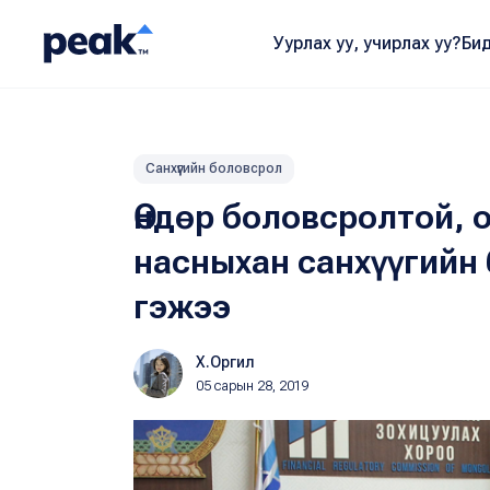
Уурлах уу, учирлах уу?
Бид
Санхүүгийн боловсрол
Өндөр боловсролтой, 
насныхан санхүүгийн 
гэжээ
Х.Оргил
05 сарын 28, 2019