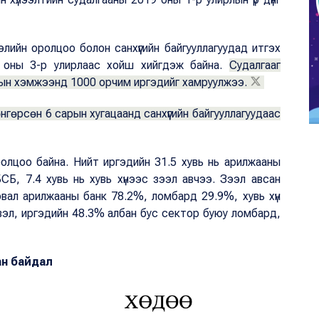
зээлийн оролцоо болон санхүүгийн байгууллагуудад итгэх
6 оны 3-р улирлаас хойш хийгдэж байна.
Судалгааг
лсын хэмжээнд 1000 орчим иргэдийг хамруулжээ.
гөрсөн 6 сарын хугацаанд санхүүгийн байгууллагуудаас
олцоо байна. Нийт иргэдийн 31.5 хувь нь арилжааны
СБ, 7.4 хувь нь хувь хүнээс зээл авчээ. Зээл авсан
рвал арилжааны банк 78.2%, ломбард 29.9%, хувь хүн
вэл, иргэдийн 48.3% албан бус сектор буюу ломбард,
сан байдал