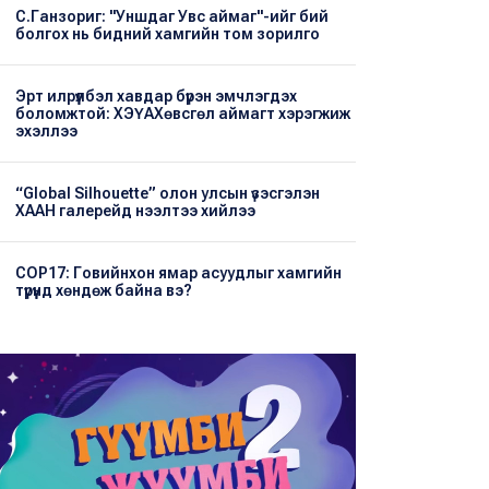
С.Ганзориг: "Уншдаг Увс аймаг"-ийг бий
болгох нь бидний хамгийн том зорилго
Эрт илрүүлбэл хавдар бүрэн эмчлэгдэх
боломжтой: ХЭҮА​Хөвсгөл аймагт хэрэгжиж
эхэллээ
“Global Silhouette” олон улсын үзэсгэлэн
ХААН галерейд нээлтээ хийлээ
COP17: Говийнхон ямар асуудлыг хамгийн
түрүүнд хөндөж байна вэ?