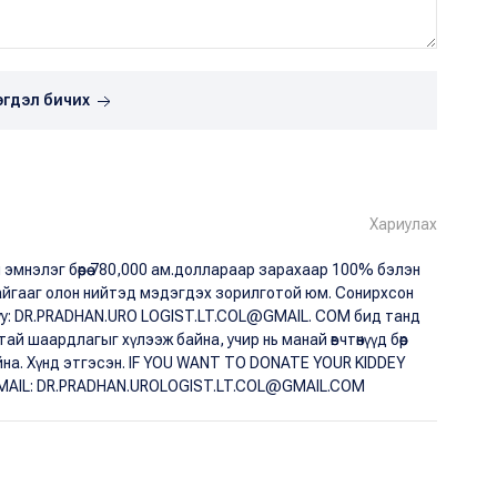
эгдэл бичих
Хариулах
нэлэг бөөрөө 780,000 ам.доллараар зарахаар 100% бэлэн
байгааг олон нийтэд мэдэгдэх зорилготой юм. Сонирхсон
уу: DR.PRADHAN.URO LOGIST.LT.COL@GMAIL. COM бид танд
й шаардлагыг хүлээж байна, учир нь манай өвчтөнүүд бөөр
йна. Хүнд этгэсэн. IF YOU WANT TO DONATE YOUR KIDDEY
EMAIL: DR.PRADHAN.UROLOGIST.LT.COL@GMAIL.COM