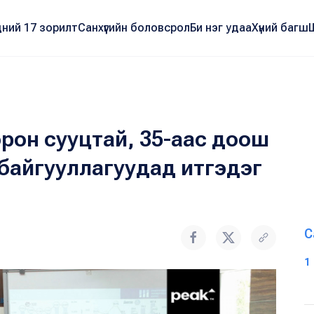
ний 17 зорилт
Санхүүгийн боловсрол
Би нэг удаа
Хүний багш
орон сууцтай, 35-аас доош
байгууллагуудад итгэдэг
С
1