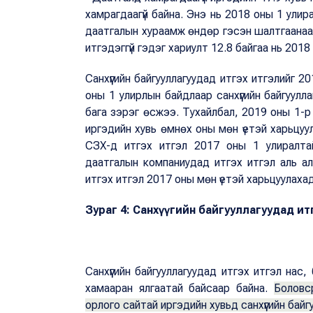
хамрагдаагүй байна. Энэ нь 2018 оны 1 улир
даатгалын хураамж өндөр гэсэн шалтгаанаар
итгэдэггүй гэдэг хариулт 12.8 байгаа нь 201
Санхүүгийн байгууллагуудад итгэх итгэлийг 
оны 1 улирлын байдлаар санхүүгийн байгуулл
бага зэрэг өсжээ. Тухайлбал, 2019 оны 1-
иргэдийн хувь өмнөх оны мөн үетэй харьцуул
СЗХ-д итгэх итгэл 2017 оны 1 улиралта
даатгалын компаниудад итгэх итгэл аль а
итгэх итгэл 2017 оны мөн үетэй харьцуулаха
Зураг 4: Санхүүгийн байгууллагуудад ит
Санхүүгийн байгууллагуудад итгэх итгэл на
хамааран ялгаатай байсаар байна.
Боловс
орлого сайтай иргэдийн хувьд санхүүгийн бай