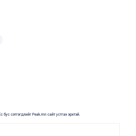
с бус сэтгэгдлийг Peak.mn сайт устгах эрхтэй.