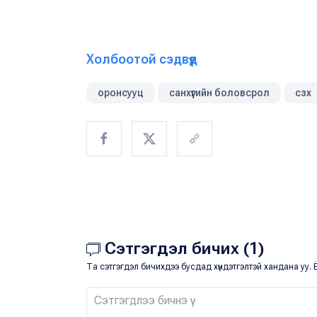
Холбоотой сэдвүүд
оронсууц
санхүүгийн боловсрол
сзх
Сэтгэгдэл бичих (1)
Та сэтгэгдэл бичихдээ бусдад хүндэтгэлтэй хандана уу. Ё