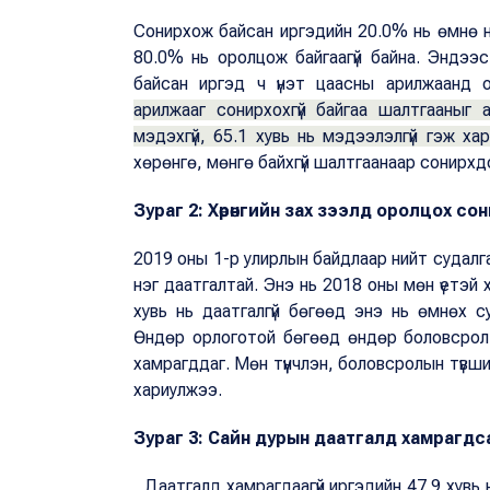
Сонирхож байсан иргэдийн 20.0% нь өмнө 
80.0% нь оролцож байгаагүй байна. Эндээ
байсан иргэд ч үнэт цаасны арилжаанд 
арилжааг сонирхохгүй байгаа шалтгааныг
мэдэхгүй, 65.1 хувь нь мэдээлэлгүй гэж ха
хөрөнгө, мөнгө байхгүй шалтгаанаар сонирхдо
Зураг 2: Хөрөнгийн зах зээлд оролцох со
2019 оны 1-р улирлын байдлаар нийт судалг
нэг даатгалтай. Энэ нь 2018 оны мөн үетэй 
хувь нь даатгалгүй бөгөөд энэ нь өмнөх с
Өндөр орлоготой бөгөөд өндөр боловсролт
хамрагддаг. Мөн түүнчлэн, боловсролын түвши
хариулжээ.
Зураг 3: Сайн дурын даатгалд хамрагдс
Даатгалд хамрагдаагүй иргэдийн 47.9 хувь 