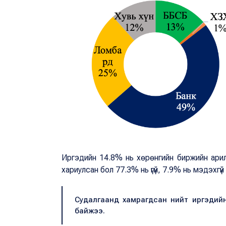
Иргэдийн 14.8% нь хөрөнгийн биржийн ари
хариулсан бол 77.3% нь үгүй, 7.9% нь мэдэхгүй
Судалгаанд хамрагдсан нийт иргэдийн
байжээ.