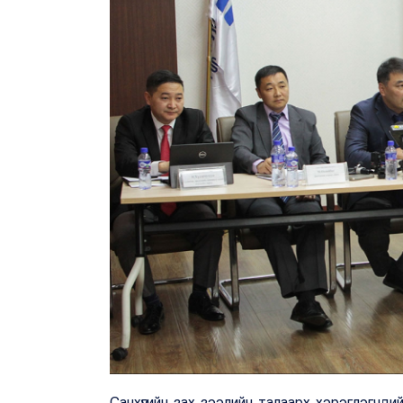
Санхүүгийн зах зээлийн талаарх хэрэглэгчдий