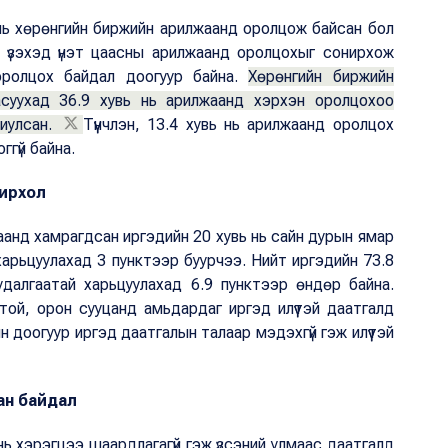
нь хөрөнгийн биржийн арилжаанд оролцож байсан бол
с үзэхэд үнэт цаасны арилжаанд оролцохыг сонирхож
оролцох байдал доогуур байна.
Хөрөнгийн биржийн
 асуухад 36.9 хувь нь арилжаанд хэрхэн оролцохоо
риулсан.
Түүнчлэн, 13.4 хувь нь арилжаанд оролцох
ггүй байна.
нирхол
аанд хамрагдсан иргэдийн 20 хувь нь сайн дурын ямар
харьцуулахад 3 пунктээр буурчээ. Нийт иргэдийн 73.8
удалгаатай харьцуулахад 6.9 пунктээр өндөр байна.
ой, орон сууцанд амьдардаг иргэд илүүтэй даатгалд
н доогуур иргэд даатгалын талаар мэдэхгүй гэж илүүтэй
ан байдал
нь хэрэгцээ шаардлагагүй гэж үзсэний улмаас даатгалд