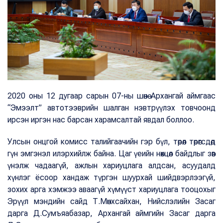
2020 оны 12 дугаар сарын 07-ны шөнө Архангай аймгаас
“Эмээлт” автотээврийн шалган нэвтрүүлэх товчоонд
ирсэн иргэн нас барсан харамсалтай явдал боллоо.
Улсын онцгой комисс талийгаачийн гэр бүл, төрөл төрөгсдөд
гүн эмгэнэл илэрхийлж байна. Цаг үеийн нөхцөл байдлыг зөв
үнэлж чадаагүй, ажлын хариуцлага алдсан, асуудалд
хүнлэг ёсоор хандаж түргэн шуурхай шийдвэрлээгүй,
зохих арга хэмжээ аваагүй хүмүүст хариуцлага тооцохыг
Эрүүл мэндийн сайд Т.Мөнхсайхан, Нийслэлийн Засаг
дарга Д.Сумъяабазар, Архангай аймгийн Засаг дарга