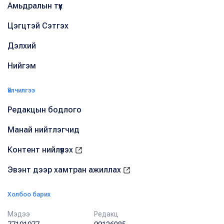
Амьдралын түүх
Цэгцтэй Сэтгэх
Дэлхий
Нийгэм
Үйлчилгээ
Редакцын бодлого
Манай нийтлэгчид
Контент нийлүүлэх
Эвэнт дээр хамтран ажиллах
Холбоо барих
Мэдээ
Редакц