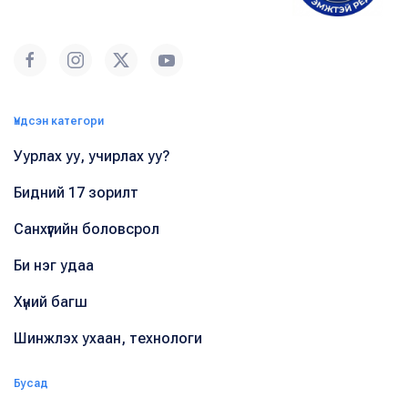
Үндсэн категори
Уурлах уу, учирлах уу?
Бидний 17 зорилт
Санхүүгийн боловсрол
Би нэг удаа
Хүний багш
Шинжлэх ухаан, технологи
Бусад