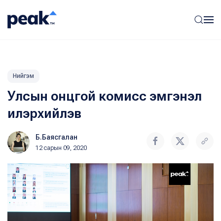
Нийгэм
Улсын онцгой комисс эмгэнэл
илэрхийлэв
Б.Баясгалан
12 сарын 09, 2020