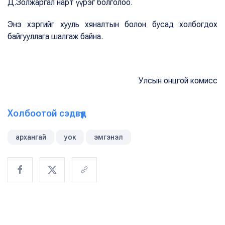
Д.Золжаргал нарт үүрэг болголоо.
Энэ хэргийг хууль хяналтын болон бусад холбогдох
байгууллага шалгаж байна.
Улсын онцгой комисс
Холбоотой сэдвүүд
архангай
уок
эмгэнэл