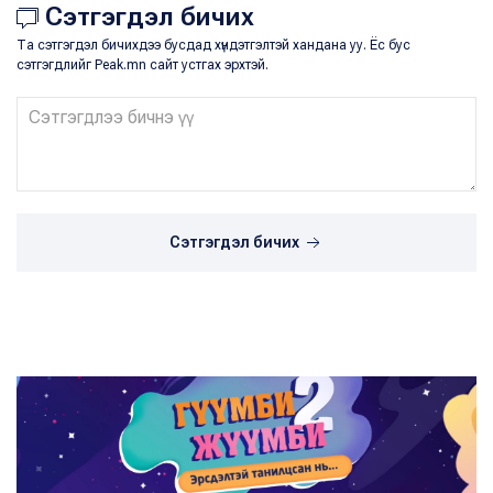
Сэтгэгдэл бичих
Та сэтгэгдэл бичихдээ бусдад хүндэтгэлтэй хандана уу. Ёс бус
сэтгэгдлийг Peak.mn сайт устгах эрхтэй.
Сэтгэгдэл бичих