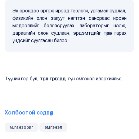
Эх орондоо эргэж ирээд геологи, ургамал судлал,
физикийн олон залууг нэгтгэн сансраас ирсэн
мэдээллийг боловсруулах лабораторыг нээж,
дараагийн олон судлаач, эрдэмтдийг төрөн гарах
үндсийг суулгасан билээ.
Түүний гэр бүл, төрөл төрөгсөдөд гүн эмгэнэл илэрхийлье.
Холбоотой сэдвүүд
м.ганзориг
эмгэнэл