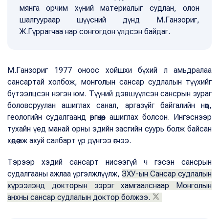
мянга орчим хүний материалыг судлан, олон
шалгуураар шүүсний дүнд М.Ганзориг,
Ж.Гүррагчаа нар сонгогдон үлдсэн байдаг.
М.Ганзориг 1977 оноос хойшхи бүхий л амьдралаа
сансартай холбож, монголын сансар судлалын түүхийг
бүтээлцсэн нэгэн юм. Түүний дэвшүүлсэн сансрын зураг
боловсруулан ашиглах санал, аргазүйг байгалийн нөөц,
геологийн судалгаанд өргөнөөр ашиглах болсон. Ингэснээр
тухайн үед манай орны эдийн засгийн суурь болж байсан
хөдөө аж ахуй салбарт үр дүнгээ өгчээ.
Тэрээр хэдий сансарт нисээгүй ч гэсэн сансрын
судалгааны ажлаа үргэлжлүүлж,
ЗХУ-ын Сансар судлалын
хүрээлэнд докторын зэрэг хамгаалснаар Монголын
анхны сансар судлалын доктор болжээ.