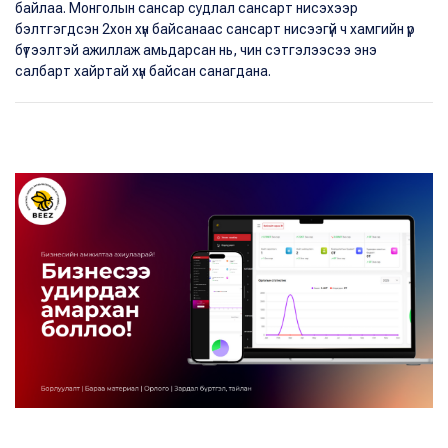
байлаа. Монголын сансар судлал сансарт нисэхээр
бэлтгэгдсэн 2хон хүн байсанаас сансарт нисээгүй ч хамгийн үр
бүтээлтэй ажиллаж амьдарсан нь, чин сэтгэлээсээ энэ
салбарт хайртай хүн байсан санагдана.