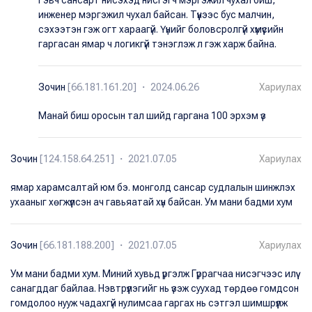
инженер мэргэжил чухал байсан. Түүнээс бус малчин,
сэхээтэн гэж огт хараагүй. Үүнийг боловсролгүй хүмүүсийн
гаргасан ямар ч логикгүй тэнэглэж л гэж харж байна.
Зочин
[66.181.161.20] ・ 2024.06.26
Хариулах
Манай биш оросын тал шийд гаргана 100 эрхэм үз
Зочин
[124.158.64.251] ・ 2021.07.05
Хариулах
ямар харамсалтай юм бэ. монголд сансар судлалын шинжлэх
ухааныг хөгжүүлсэн ач гавьяатай хүн байсан. Ум мани бадми хум
Зочин
[66.181.188.200] ・ 2021.07.05
Хариулах
Ум мани бадми хум. Миний хувьд үргэлж Гүррагчаа нисэгчээс илүү
санагддаг байлаа. Нэвтрүүлэгийг нь үзэж суухад төрдөө гомдсон
гомдолоо нууж чадахгүй нулимсаа гаргах нь сэтгэл шимшрүүлж