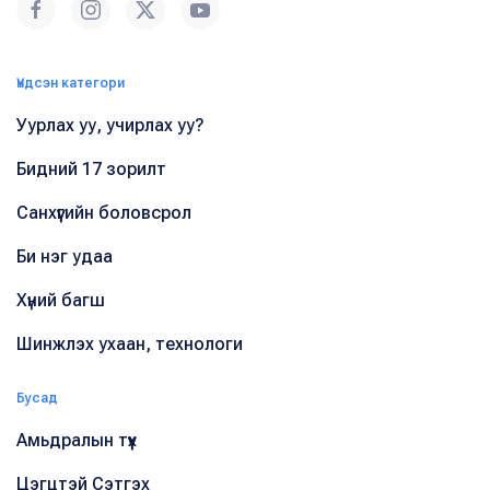
Үндсэн категори
Уурлах уу, учирлах уу?
Бидний 17 зорилт
Санхүүгийн боловсрол
Би нэг удаа
Хүний багш
Шинжлэх ухаан, технологи
Бусад
Амьдралын түүх
Цэгцтэй Сэтгэх