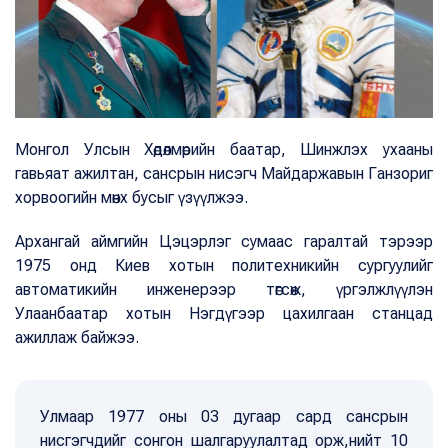
Монгол Улсын Хөдөлмөрийн баатар, Шинжлэх ухааны
гавьяат ажилтан, сансрын нисэгч Майдаржавын Ганзориг
хорвоогийн мөнх бусыг үзүүлжээ.
Архангай аймгийн Цэцэрлэг сумаас гаралтай тэрээр
1975 онд Киев хотын политехникийн сургуулийг
автоматикийн инженерээр төгсөж, үргэлжлүүлэн
Улаанбаатар хотын Нэгдүгээр цахилгаан станцад
ажиллаж байжээ.
Улмаар 1977 оны 03 дугаар сард сансрын
нисгэгчдийг сонгон шалгаруулалтад орж,нийт 10