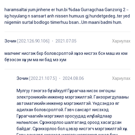
haramsaltai yum.jinhene er hun.bi %daa Gurragchaa Ganzorig 2－
iig hoyulang n sansart anh nissen humuus gj hundetgedeg..ter yed
niigemiin surtal bodlogo tiimerhuu bsan...Um maani badmi hum.
Зочин
[202.126.90.106] ・ 2021.07.05
Хариулах
малчинг нисгэж бхр боловсролтой хүнээ нисгэх бсн маш их юм
бүтээсэн хүн ум ма ни бад мэ хум
Зочин
[202.21.107.5] ・ 2024.08.06
Хариулах
Мулгуу тэнэгээ бүү гайхуул! Гүррагчаа нисэх онгоцны
электроникийн инженер мэргэжилтэй. Ганзоригдулааны
автоматикийн инженер мэргэжилтэй. Үндсэндээ яг
адилхан боловсролтой. Гэвч сансарт нисэхэд
Гүррагчаагийн мэргэжил оросуудад илүү байдлаар
нөлөөлсөн. Сүрэнхорлоо шалгатанд ороод хасагдсан
байдаг. Сүрэнхорлоо бол цэвэр нисгэгч мэргэжилтэй хүн.
Гэвч сансарт нисэхэд нисгэгч мэргэжил чухал биш,