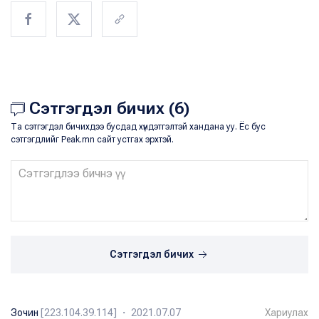
Сэтгэгдэл бичих (6)
Та сэтгэгдэл бичихдээ бусдад хүндэтгэлтэй хандана уу. Ёс бус
сэтгэгдлийг Peak.mn сайт устгах эрхтэй.
Сэтгэгдэл бичих
Зочин
[223.104.39.114] ・ 2021.07.07
Хариулах