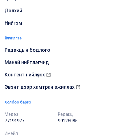
Дэлхий
Нийгэм
Үйлчилгээ
Редакцын бодлого
Манай нийтлэгчид
Контент нийлүүлэх
Эвэнт дээр хамтран ажиллах
Холбоо барих
Мэдээ
Редакц
77191977
99126085
Имэйл