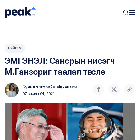
Нийгэм
ЭМГЭНЭЛ: Сансрын нисэгч
М.Ганзориг таалал төгслөө
Буяндэлгэрийн Мөнхчимэг
07 сарын 04, 2021