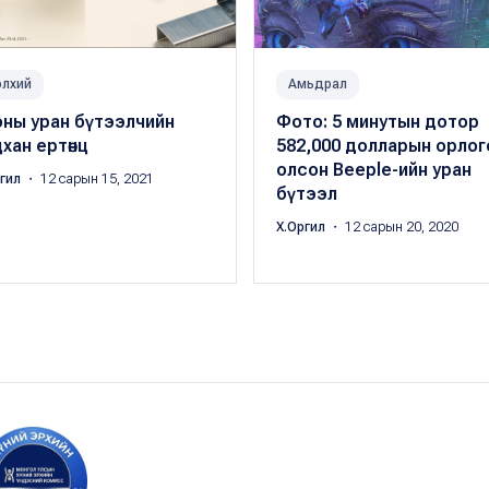
лхий
Амьдрал
оны уран бүтээлчийн
Фото: 5 минутын дотор
хан ертөнц
582,000 долларын орлог
олсон Beeple-ийн уран
ргил
・ 12 сарын 15, 2021
бүтээл
Х.Оргил
・ 12 сарын 20, 2020