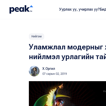
Уурлах уу, учирлах уу?
Бид
Нийгэм
Уламжлал модерныг 
нийлмэл урлагийн тай
Х.Оргил
07 сарын 02, 2019