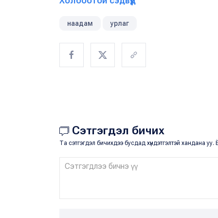
Холбоотой сэдвүүд
наадам
урлаг
Сэтгэгдэл бичих
Та сэтгэгдэл бичихдээ бусдад хүндэтгэлтэй хандана уу. Ё