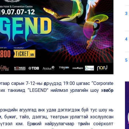
3
4
5
гаар сарын 7-12-ны өдрүүдэд 19:00 цагаас “Corporate
 их танхимд “LEGEND” нийлмэл урлагийн шоу хөтөлбөр
эндийн агуулгад анх удаа дэглэгдэж буй тус шоу нь
м, бүжиг, тайз, дэлгэц, театрын урлагтай хослуулсан
тээл юм. Ерөнхий найруулагчаар төрийн соёрхолт