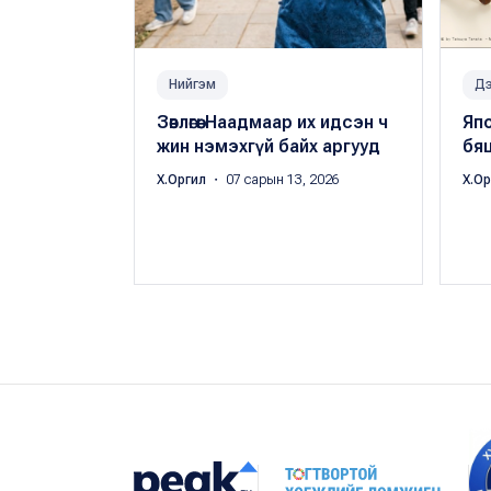
Нийгэм
Дэ
Зөвлөгөө: Наадмаар их идсэн ч
Яп
жин нэмэхгүй байх аргууд
бяц
Х.Оргил
・ 07 сарын 13, 2026
Х.О