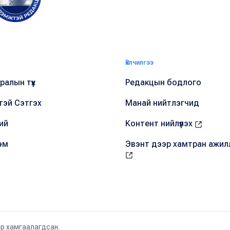
Үйлчилгээ
алын түүх
Редакцын бодлого
тэй Сэтгэх
Манай нийтлэгчид
ий
Контент нийлүүлэх
эм
Эвэнт дээр хамтран ажил
ар хамгаалагдсан.