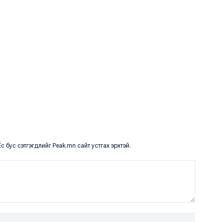
с бус сэтгэгдлийг Peak.mn сайт устгах эрхтэй.