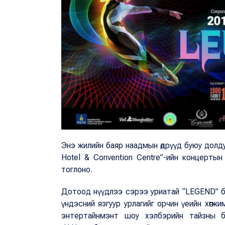
Энэ жилийн баяр наадмын өдрүүд буюу долду
Hotel & Convention Centre”-ийн концертын
тоглоно.
Дотоод нүүдлээ сэрээ уриатай “LEGEND” бр
үндэсний язгуур урлагийг орчин үеийн хөгжи
энтертайнмэнт шоу хэлбэрийн тайзны бү