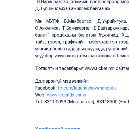
Н.Наранбаатар, хөгжмийн продюсерээр морин
Д.Түвшинсайхан ажиллаж байгаа аж.
Мөн МУГЖ Б.Мөнхбаатар, Д.Үүрийнтуяа, 
О.Анхчимэг, Т.Баянжаргал, Б.Баатархүү нар
балет” продакшны балетын бүжигчид, ХЦД
тайз, гэрэл, графикийн мэргэжилтэн гээд
үзэгчид болон гадаадын жуулчдад үндэсний
үзүүлбэр үзүүлэхээр хамтран ажиллаж байна
Тоглолтын тасалбарыг www.ticket.mn сайта
Дэлгэрэнгүй мэдээллийг:
Facebook:
fb.com/legendshowmongolia
Web:
www.legends.show
Tel: 8311 0093 (Монгол хэл), 83118300 (For E