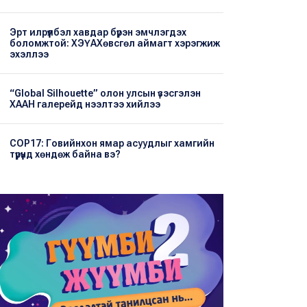
Эрт илрүүлбэл хавдар бүрэн эмчлэгдэх
боломжтой: ХЭҮА​Хөвсгөл аймагт хэрэгжиж
эхэллээ
“Global Silhouette” олон улсын үзэсгэлэн
ХААН галерейд нээлтээ хийлээ
COP17: Говийнхон ямар асуудлыг хамгийн
түрүүнд хөндөж байна вэ?