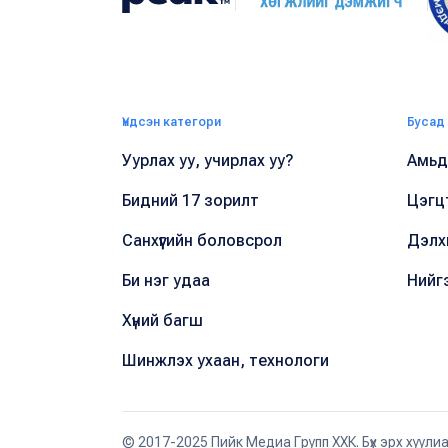
Үндсэн категори
Бусад
Уурлах уу, учирлах уу?
Амьдр
Бидний 17 зорилт
Цэгц
Санхүүгийн боловсрол
Дэлх
Би нэг удаа
Нийг
Хүний багш
Шинжлэх ухаан, технологи
© 2017-2025 Пийк Медиа Групп ХХК. Бүх эрх хуули