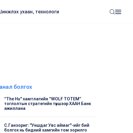
Шинжлэх ухаан, технологи
анал болгох
“The Hu" хамтлагийн “WOLF TOTEM”
тоглолтын стратегийн түншээр ХААН Банк
ажиллана
С.Ганзориг: "Уншдаг Увс аймаг"-ийг бий
болгох нь бидний хамгийн том зорилго