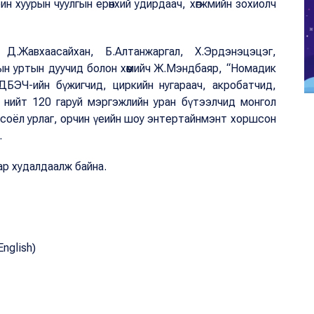
 хуурын чуулгын ерөнхий удирдаач, хөгжмийн зохиолч
Д.Жавхаасайхан, Б.Алтанжаргал, Х.Эрдэнэцэцэг,
ын уртын дуучид болон хөөмийч Ж.Мэндбаяр, “Номадик
БЭЧ-ийн бүжигчид, циркийн нугараач, акробатчид,
 нийт 120 гаруй мэргэжлийн уран бүтээлчид монгол
 соёл урлаг, орчин үеийн шоу энтертайнмэнт хоршсон
.
ар худалдаалж байна.
nglish)