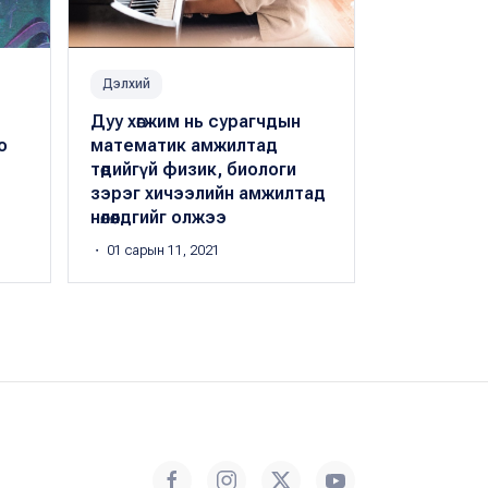
Дэлхий
Урлаг
Дуу хөгжим нь сурагчдын
Ж.Дамдинц
о
математик амжилтад
газруудад
төдийгүй физик, биологи
дуучид за
зэрэг хичээлийн амжилтад
дуулдаг б
нөлөөлдгийг олжээ
гаргана
・ 01 сарын 11, 2021
Б.Баясгалан
・