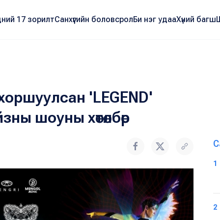
ний 17 зорилт
Санхүүгийн боловсрол
Би нэг удаа
Хүний багш
хоршуулсан 'LEGEND'
зны шоуны хөтөлбөр
С
1
2