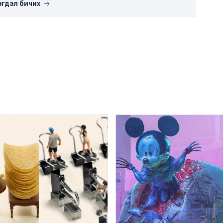
эгдэл бичих