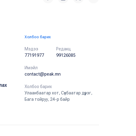
Холбоо барих
Мэдээ
Редакц
77191977
99126085
Имэйл
contact@peak.mn
лах
Холбоо барих
Улаанбаатар хот, Сүхбаатар дүүрэг,
Бага тойруу, 24-р байр