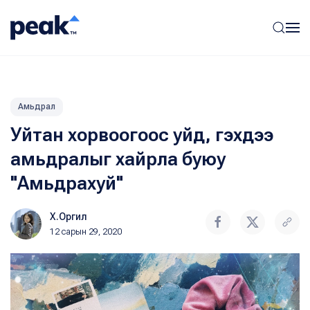
Амьдрал
Уйтан хорвоогоос уйд, гэхдээ
амьдралыг хайрла буюу
"Амьдрахуй"
Х.Оргил
12 сарын 29, 2020