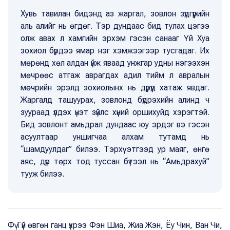
Хувь тавилан бидэнд аз жаргал, зовлон зүдгүүрийн
аль алийг нь өгдөг. Тэр дундаас бид тулах цэгээ
олж авах л хамгийн эрхэм гэсэн санааг Үй Хуа
зохиол бүрдээ ямар нэг хэмжээгээр тусгадаг. Их
мөрөнд хөл алдан үйж яваад унжгар удны нэгээхэн
мөчрөөс атгаж аврагдах адил тийм л авралын
мөчрийн эрэлд зохиолынх нь дүрүүд хатаж явдаг.
Жаргалд ташуурах, зовлонд бүдрэхийн алинд ч
зуураад үлдэх үнэт зүйлс хүний оршихуйд хэрэгтэй.
Бид зовлонт амьдрал дундаас юу эрдэг вэ гэсэн
асуултаар уншигчаа алхам тутамд нь
“шамдуулдаг” билээ. Тэрхүү этгээд ур маяг, өнгө
аяс, дүр төрх тод туссан бүтээл нь “Амьдрахуй”
тууж билээ.
Фү Гүй өвгөн ганц үхрээ Фэн Шиа, Жиа Жэн, Ёу Чин, Ван Чи,