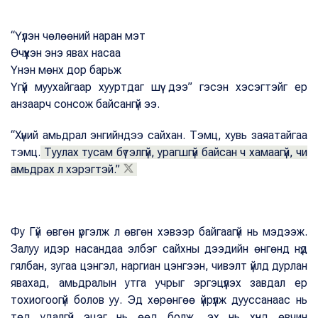
“Үүлэн чөлөөний наран мэт
Өчүүхэн энэ явах насаа
Үнэн мөнх дор барьж
Үгүй муухайгаар хууртдаг шүү дээ” гэсэн хэсэгтэйг ер
анзаарч сонсож байсангүй ээ.
“Хүний амьдрал энгийндээ сайхан. Тэмц, хувь заяатайгаа
тэмц.
Туулах тусам бүтэлгүй, урагшгүй байсан ч хамаагүй, чи
амьдрах л хэрэгтэй.”
Фу Гүй өвгөн үргэлж л өвгөн хэвээр байгаагүй нь мэдээж.
Залуу идэр насандаа элбэг сайхны дээдийн өнгөнд нүд
гялбан, зугаа цэнгэл, наргиан цэнгээн, чивэлт үйлд дурлан
явахад, амьдралын утга учрыг эргэцүүлэх завдал ер
тохиогоогүй болов уу. Эд хөрөнгөө үйрүүлж дууссанаас нь
төд удалгүй эцэг нь өөд болж, эх нь хүнд өвчин