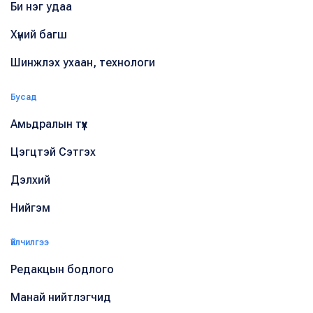
Би нэг удаа
Хүний багш
Шинжлэх ухаан, технологи
Бусад
Амьдралын түүх
Цэгцтэй Сэтгэх
Дэлхий
Нийгэм
Үйлчилгээ
Редакцын бодлого
Манай нийтлэгчид