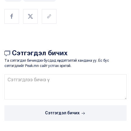
Сэтгэгдэл бичих
Та сэтгэгдэл бичихдээ бусдад хүндэтгэлтэй хандана уу. Ёс бус
сэтгэгдлийг Peak.mn сайт устгах эрхтэй.
Сэтгэгдэл бичих