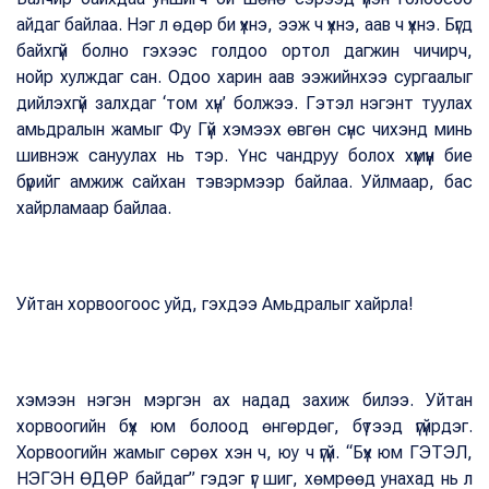
айдаг байлаа. Нэг л өдөр би үхнэ, ээж ч үхнэ, аав ч үхнэ. Бүгд
байхгүй болно гэхээс голдоо ортол дагжин чичирч,
нойр хулждаг сан. Одоо харин аав ээжийнхээ сургаалыг
дийлэхгүй залхдаг ‘том хүн’ болжээ. Гэтэл нэгэнт туулах
амьдралын жамыг Фу Гүй хэмээх өвгөн сүнс чихэнд минь
шивнэж сануулах нь тэр. Үнс чандруу болох хүмүүн бие
бүрийг амжиж сайхан тэвэрмээр байлаа. Уйлмаар, бас
хайрламаар байлаа.
Уйтан хорвоогоос уйд, гэхдээ Амьдралыг хайрла!
хэмээн нэгэн мэргэн ах надад захиж билээ. Уйтан
хорвоогийн бүх юм болоод өнгөрдөг, бүтээд үгүйрдэг.
Хорвоогийн жамыг сөрөх хэн ч, юу ч үгүй. “Бүх юм ГЭТЭЛ,
НЭГЭН ӨДӨР байдаг” гэдэг үг шиг, хөмрөөд унахад нь л