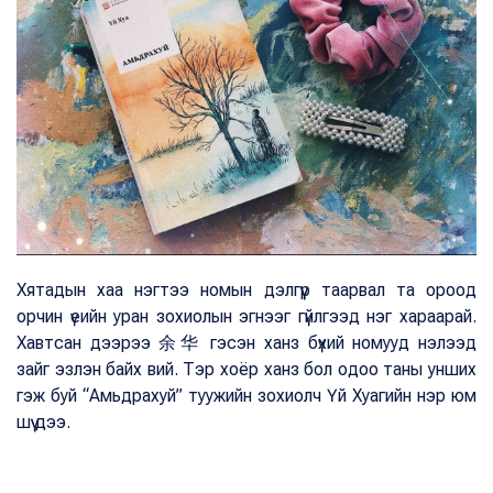
Хятадын хаа нэгтээ номын дэлгүүр таарвал та ороод
орчин үеийн уран зохиолын эгнээг гүйлгээд нэг хараарай.
Хавтсан дээрээ 余华 гэсэн ханз бүхий номууд нэлээд
зайг эзлэн байх вий. Тэр хоёр ханз бол одоо таны унших
гэж буй “Амьдрахуй” туужийн зохиолч Үй Хуагийн нэр юм
шүү дээ.