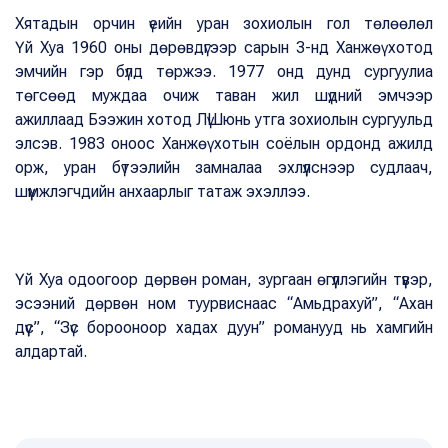
Хятадын орчин үеийн уран зохиолын гол төлөөлөл
Үй Хуа 1960 оны дөрөвдүгээр сарын 3-нд Ханжөү хотод
эмчийн гэр бүлд төржээ. 1977 онд дунд сургуулиа
төгсөөд муждаа очиж таван жил шүдний эмчээр
ажиллаад Бээжин хотод ЛүШюнь утга зохиолын сургуульд
элсэв. 1983 оноос Ханжөү хотын соёлын ордонд ажилд
орж, уран бүтээлийн замналаа эхлүүлснээр судлаач,
шүүмжлэгчдийн анхаарлыг татаж эхэллээ.
Үй Хуа одоогоор дөрвөн роман, зургаан өгүүллэгийн түүвэр,
эсээний дөрвөн ном туурвиснаас “Амьдрахуй”, “Ахан
дүүс”, “Зүс борооноор хадах дуун” романууд нь хамгийн
алдартай.