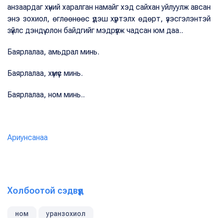
анзаардаг хүний харалган намайг хэд сайхан уйлуулж авсан
энэ зохиол, өглөөнөөс үдэш хүртэлх өдөрт, үзэсгэлэнтэй
зүйлс дэндүү олон байдгийг мэдрүүлж чадсан юм даа..
Баярлалаа, амьдрал минь.
Баярлалаа, хүмүүс минь.
Баярлалаа, ном минь..
Ариунсанаа
Холбоотой сэдвүүд
ном
уранзохиол