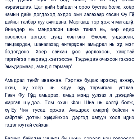
нэрвэгдлээ. Цаг үеийн байдал ч ороо бусгаа болж, хоёр
намын дайн дэгдэхэд эхдээ эмч залахаар явсан Фу Гүй
дайны талбар луу ачигдана. Маргааш тэр үхэж ч магадгүй.
Өнөөдөр нь мэндэлсэн шинэ танил нь, өөр өдөр
овоолсон цогцос дунд хэвтэнэ. Өлсөж, ундаасан,
ганцаардан, шаналахад өнгөрүүлсэн амьдрал нь зүүд мэт
бодогдоно. Хоёр сайхан үрээ үнэрлэхсэн, хайртай
гэргийгээ тэврээд хэвтэхсэн. Тэдэндээ очихсон гэхээс
‘амьдармаар, амьд л гармаар’.
Амьдрал түүнийг ивээжээ. Гэртээ буцаж ирэхэд эхнэр,
охин, хүү хоёр нь ядуу зүдүү тарчигхан угтлаа.
Гэвч Фу Гүйд амьдрах, амьд мэнд уулзах л дээдийн
жаргал шүү дээ. Том охин Фэн Шиа нь хэлгүй болж,
хүү Ёу Чин тусад оржээ. Амьдрах амаргүй байсан ч
хайртай дотны хүмүүсийнхээ дэргэд халуун хоол иднэ
гэдэг юутай сайхан.
Балчир байхдаа уншигч би шөнө сэрээд үнэн голоосоо