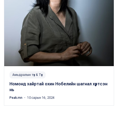
Амьдралын түүх & Түүх
Номонд хайртай охин Нобелийн шагнал хүртсэн
нь
Peak.mn
・ 10 сарын 16, 2024