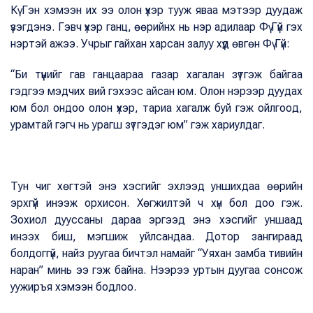
Кү Гэн хэмээн их ээ олон үхэр тууж яваа мэтээр дуудаж
үзэгдэнэ. Гэвч үхэр ганц, өөрийнх нь нэр адилаар Фү Гүй гэх
нэртэй ажээ. Учрыг гайхан харсан залуу хүүд өвгөн Фү Гүй:
“Би түүнийг гав ганцаараа газар хагалан зүтгэж байгаа
гэдгээ мэдчих вий гэхээс айсан юм. Олон нэрээр дуудах
юм бол ондоо олон үхэр, тариа хагалж буй гэж ойлгоод,
урамтай гэгч нь урагш зүтгэдэг юм” гэж хариулдаг.
Тун чиг хөгтэй энэ хэсгийг эхлээд уншихдаа өөрийн
эрхгүй инээж орхисон. Хөгжилтэй ч хүн бол доо гэж.
Зохиол дууссаны дараа эргээд энэ хэсгийг уншаад
инээх биш, мэгшиж уйлсандаа. Дотор зангираад
болдоггүй, найз руугаа бичтэл намайг “Уяхан замба тивийн
наран” минь ээ гэж байна. Нээрээ уртын дуугаа сонсож
уужиръя хэмээн бодлоо.