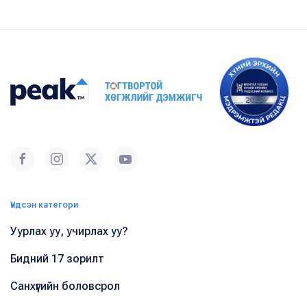
Үндсэн категори
Уурлах уу, учирлах уу?
Бидний 17 зорилт
Санхүүгийн боловсрол