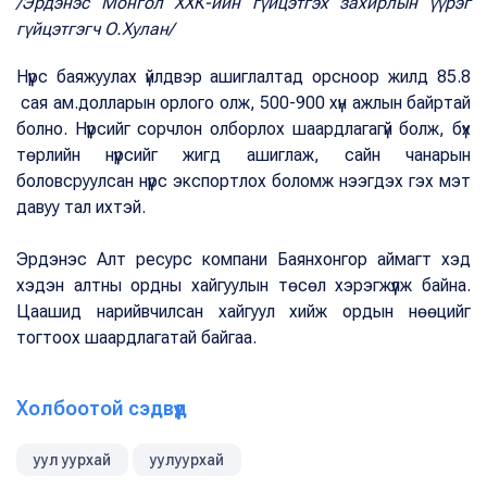
/Эрдэнэс Монгол ХХК-ийн гүйцэтгэх захирлын үүрэг
гүйцэтгэгч О.Хулан/
Нүүрс баяжуулах үйлдвэр ашиглалтад орсноор жилд 85.8
сая ам.долларын орлого олж, 500-900 хүн ажлын байртай
болно. Нүүрсийг сорчлон олборлох шаардлагагүй болж, бүх
төрлийн нүүрсийг жигд ашиглаж, сайн чанарын
боловсруулсан нүүрс экспортлох боломж нээгдэх гэх мэт
давуу тал ихтэй.
Эрдэнэс Алт ресурс компани Баянхонгор аймагт хэд
хэдэн алтны ордны хайгуулын төсөл хэрэгжүүлж байна.
Цаашид нарийвчилсан хайгуул хийж ордын нөөцийг
тогтоох шаардлагатай байгаа.
Холбоотой сэдвүүд
уул уурхай
уулуурхай