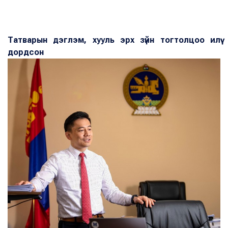
Татварын дэглэм, хууль эрх зүйн тогтолцоо илүү
дордсон