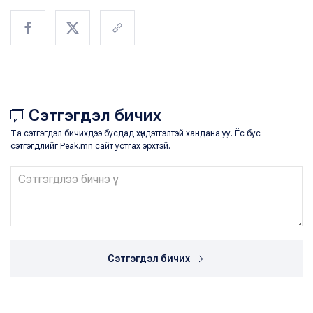
Сэтгэгдэл бичих
Та сэтгэгдэл бичихдээ бусдад хүндэтгэлтэй хандана уу. Ёс бус
сэтгэгдлийг Peak.mn сайт устгах эрхтэй.
Сэтгэгдэл бичих