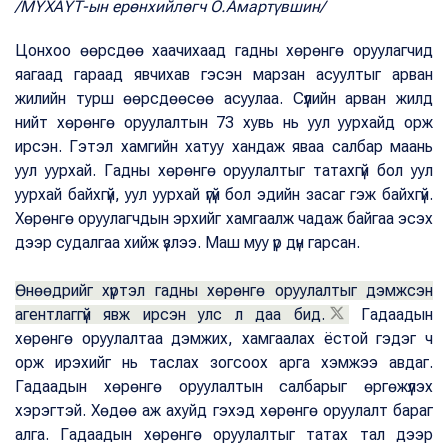
/МҮХАҮТ-ын ерөнхийлөгч О.Амартүвшин/
Цонхоо өөрсдөө хаачихаад гадны хөрөнгө оруулагчид
яагаад гараад явчихав гэсэн марзан асуултыг арван
жилийн турш өөрсдөөсөө асуулаа. Сүүлийн арван жилд
нийт хөрөнгө оруулалтын 73 хувь нь уул уурхайд орж
ирсэн. Гэтэл хамгийн хатуу хандаж яваа салбар маань
уул уурхай. Гадны хөрөнгө оруулалтыг татахгүй бол уул
уурхай байхгүй, уул уурхай үгүй бол эдийн засаг гэж байхгүй.
Хөрөнгө оруулагчдын эрхийг хамгаалж чадаж байгаа эсэх
дээр судалгаа хийж үзлээ. Маш муу үр дүн гарсан.
Өнөөдрийг хүртэл гадны хөрөнгө оруулалтыг дэмжсэн
агентлаггүй явж ирсэн улс л даа бид.
Гадаадын
хөрөнгө оруулалтаа дэмжих, хамгаалах ёстой гэдэг ч
орж ирэхийг нь таслах зогсоох арга хэмжээ авдаг.
Гадаадын хөрөнгө оруулалтын салбарыг өргөжүүлэх
хэрэгтэй. Хөдөө аж ахуйд гэхэд хөрөнгө оруулалт бараг
алга. Гадаадын хөрөнгө оруулалтыг татах тал дээр