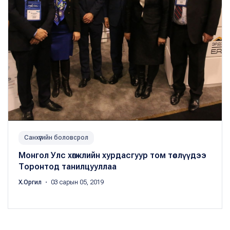
Санхүүгийн боловсрол
Монгол Улс хөгжлийн хурдасгуур том төслүүдээ
Торонтод танилцууллаа
Х.Оргил
・ 03 сарын 05, 2019