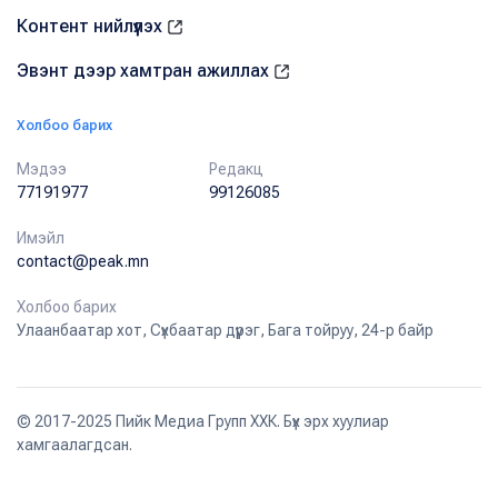
Контент нийлүүлэх
Эвэнт дээр хамтран ажиллах
Холбоо барих
Мэдээ
Редакц
77191977
99126085
Имэйл
contact@peak.mn
Холбоо барих
Улаанбаатар хот, Сүхбаатар дүүрэг, Бага тойруу, 24-р байр
© 2017-2025 Пийк Медиа Групп ХХК. Бүх эрх хуулиар
хамгаалагдсан.