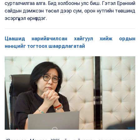
сурталчилгаа алга. Бид холбооны улс биш. Гэтэл Ерөнхий
сайдын дэмжсэн төсөл дээр сум, орон нутгийн төвшинд
эсэргүүцэл өрнүүлдэг.
Цаашид нарийвчилсан хайгуул хийж ордын
нөөцийг тогтоох шаардлагатай