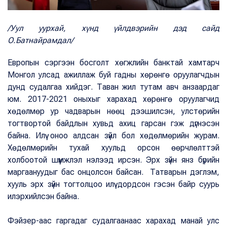
/Уул уурхай, хүнд үйлдвэрийн дэд сайд
О.Батнайрамдал/
Европын сэргээн босголт хөгжлийн банктай хамтарч
Монгол улсад ажиллаж буй гадны хөрөнгө оруулагчдын
дунд судалгаа хийдэг. Таван жил тутам авч анзаардаг
юм. 2017-2021 оныхыг харахад хөрөнгө оруулагчид
хөдөлмөр ур чадварын нөөц дээшилсэн, улстөрийн
тогтвортой байдлын хувьд ахиц гарсан гэж дүгнэсэн
байна. Илүү оноо алдсан зүйл бол хөдөлмөрийн журам.
Хөдөлмөрийн тухай хуульд орсон өөрчлөлттэй
холбоотой шүүмжлэл нэлээд ирсэн. Эрх зүйн янз бүрийн
маргаануудыг бас онцолсон байсан. Татварын дэглэм,
хууль эрх зүйн тогтолцоо илүү дордсон гэсэн байр суурь
илэрхийлсэн байна.
Фэйзер-аас гаргадаг судалгаанаас харахад манай улс