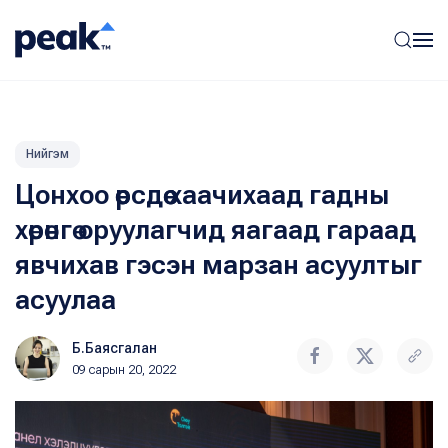
Нийгэм
Цонхоо өөрсдөө хаачихаад гадны
хөрөнгө оруулагчид яагаад гараад
явчихав гэсэн марзан асуултыг
асуулаа
Б.Баясгалан
09 сарын 20, 2022