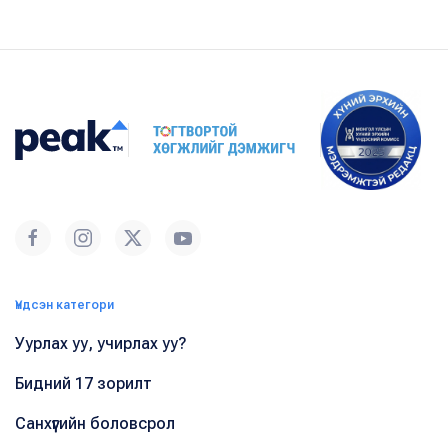
Үндсэн категори
Уурлах уу, учирлах уу?
Бидний 17 зорилт
Санхүүгийн боловсрол