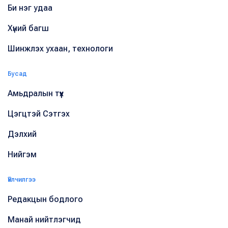
Би нэг удаа
Хүний багш
Шинжлэх ухаан, технологи
Бусад
Амьдралын түүх
Цэгцтэй Сэтгэх
Дэлхий
Нийгэм
Үйлчилгээ
Редакцын бодлого
Манай нийтлэгчид