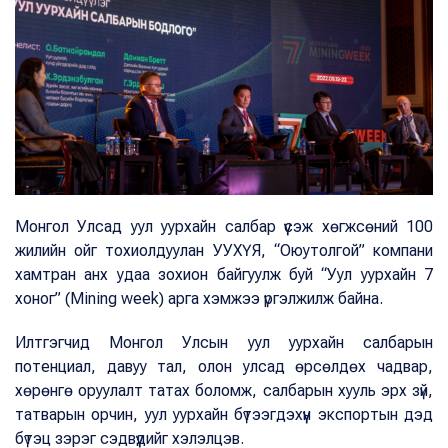
Монгол Улсад уул уурхайн салбар үүсэж хөгжсөний 100
жилийн ойг тохиолдуулан УУХҮЯ, “Оюутолгой” компани
хамтран анх удаа зохион байгуулж буй “Уул уурхайн 7
хоног” (Mining week) арга хэмжээ үргэлжилж байна.
Илтгэгчид Монгол Улсын уул уурхайн салбарын
потенциал, давуу тал, олон улсад өрсөлдөх чадвар,
хөрөнгө оруулалт татах боломж, салбарын хууль эрх зүй,
татварын орчин, уул уурхайн бүтээгдэхүүн экспортын дэд
бүтэц зэрэг сэдвүүдийг хэлэлцэв.