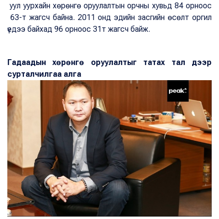
уул уурхайн хөрөнгө оруулалтын орчны хувьд 84 орноос
63-т жагсч байна. 2011 онд эдийн засгийн өсөлт оргил
үедээ байхад 96 орноос 31т жагсч байж.
Гадаадын хөрөнгө оруулалтыг татах тал дээр
сурталчилгаа алга