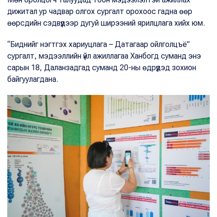
дижитал ур чадвар олгох сургалт орохоос гадна өөр
өөрсдийн сэдвүүдээр дугуй ширээний ярилцлага хийх юм.
“Биднийг нэгтгэх хариуцлага – Датагаар ойлголцъё”
сургалт, мэдээллийн үйл ажиллагаа Ханбогд суманд энэ
сарын 18, Даланзадгад суманд 20-ны өдрүүдэд зохион
байгуулагдана.