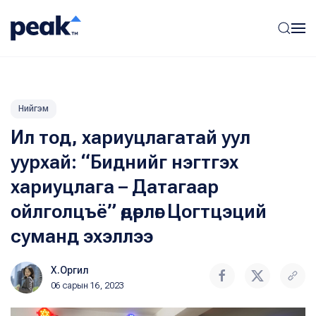
Нийгэм
Ил тод, хариуцлагатай уул
уурхай: “Биднийг нэгтгэх
хариуцлага – Датагаар
ойлголцъё” өдөрлөг Цогтцэций
суманд эхэллээ
Х.Оргил
06 сарын 16, 2023