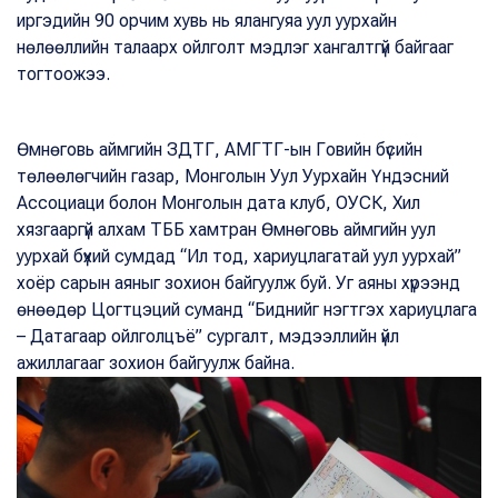
иргэдийн 90 орчим хувь нь ялангуяа уул уурхайн
нөлөөллийн талаарх ойлголт мэдлэг хангалтгүй байгааг
тогтоожээ.
Өмнөговь аймгийн ЗДТГ, АМГТГ-ын Говийн бүсийн
төлөөлөгчийн газар, Монголын Уул Уурхайн Үндэсний
Ассоциаци болон Монголын дата клуб, ОУСК, Хил
хязгааргүй алхам ТББ хамтран Өмнөговь аймгийн уул
уурхай бүхий сумдад “Ил тод, хариуцлагатай уул уурхай”
хоёр сарын аяныг зохион байгуулж буй. Уг аяны хүрээнд
өнөөдөр Цогтцэций суманд “Биднийг нэгтгэх хариуцлага
– Датагаар ойлголцъё” сургалт, мэдээллийн үйл
ажиллагааг зохион байгуулж байна.