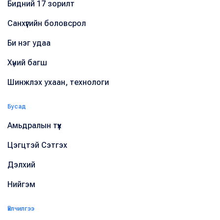
Бидний 17 зорилт
Санхүүгийн боловсрол
Би нэг удаа
Хүний багш
Шинжлэх ухаан, технологи
Бусад
Амьдралын түүх
Цэгцтэй Сэтгэх
Дэлхий
Нийгэм
Үйлчилгээ