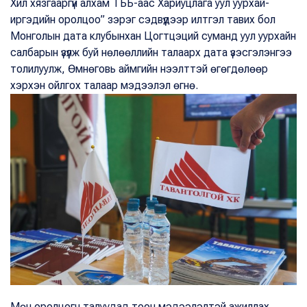
Хил хязгааргүй алхам ТББ-аас Хариуцлага уул уурхай-
иргэдийн оролцоо” зэрэг сэдвүүдээр илтгэл тавих бол
Монголын дата клубынхан Цогтцэций суманд уул уурхайн
салбарын үзүүлж буй нөлөөллийн талаарх дата үзэсгэлэнгээ
толилуулж, Өмнөговь аймгийн нээлттэй өгөгдөлөөр
хэрхэн ойлгох талаар мэдээлэл өгнө.
Мөн оролцогч талуудад тоон мэдээлэлтэй ажиллах