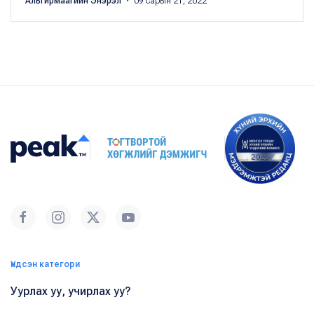
Альгирмаагийн Энэрэл
・ 09 сарын 21, 2022
Үндсэн категори
Уурлах уу, учирлах уу?