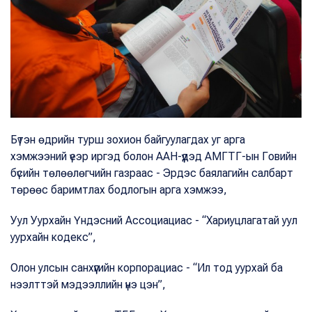
Бүтэн өдрийн турш зохион байгуулагдах уг арга
хэмжээний үеэр иргэд болон ААН-үүдэд АМГТГ-ын Говийн
бүсийн төлөөлөгчийн газраас - Эрдэс баялагийн салбарт
төрөөс баримтлах бодлогын арга хэмжээ,
Уул Уурхайн Үндэсний Ассоциациас - “Хариуцлагатай уул
уурхайн кодекс”,
Олон улсын санхүүгийн корпорациас - “Ил тод уурхай ба
нээлттэй мэдээллийн үнэ цэн”,