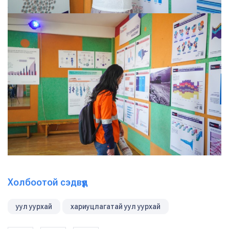
Холбоотой сэдвүүд
уул уурхай
хариуцлагатай уул уурхай