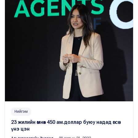
Нийгэм
23 жилийн өмнөх 450 ам.доллар буюу надад өгсөн
үнэ цэн