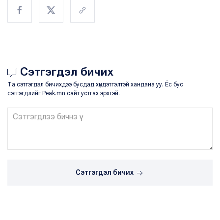
Сэтгэгдэл бичих
Та сэтгэгдэл бичихдээ бусдад хүндэтгэлтэй хандана уу. Ёс бус
сэтгэгдлийг Peak.mn сайт устгах эрхтэй.
Сэтгэгдэл бичих