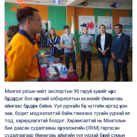
Монгол улсын нийт экспортын 90 гаруй хувийг нүүрс
бүрдүүлдэг бол нүүрсний олборлолтын ихэнхийг Өмнөговь
аймгаас бүрдүүлж байна. Уул уурхайн бүс нутгийн иргэд үнэн
зөв, бодит мэдээлэлтэй байж гэмээнэ тухайн уурхай ил
тод, хариуцлагатай болдог. Харамсалтай нь Монголын
бие даасан судалгааны хүрээлэнгийн (IRIM) гаргасан
судалгаагаар Өмнөговь аймгийн уул уурхай бүхий сумын