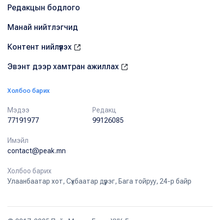
Редакцын бодлого
Манай нийтлэгчид
Контент нийлүүлэх
Эвэнт дээр хамтран ажиллах
Холбоо барих
Мэдээ
Редакц
77191977
99126085
Имэйл
contact@peak.mn
Холбоо барих
Улаанбаатар хот, Сүхбаатар дүүрэг, Бага тойруу, 24-р байр