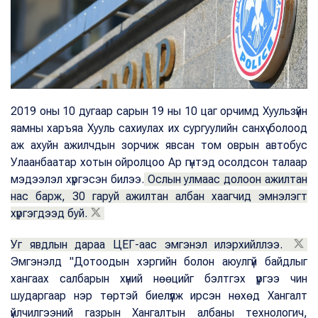
2019 оны 10 дугаар сарын 19 ны 10 цаг орчимд Хуульзүйн
яамны харъяа Хууль сахиулах их сургуулийн санхүү болоод
аж ахуйн ажилчдын зорчиж явсан том оврын автобус
Улаанбаатар хотын ойролцоо Ар гүнтэд осолдсон талаар
мэдээлэл хүргэсэн билээ.
Ослын улмаас долоон ажилтан
нас барж, 30 гаруй ажилтан албан хаагчид эмнэлэгт
хүргэгдээд буй.
Уг явдлын дараа ЦЕГ-аас эмгэнэл илэрхийллээ.
Эмгэнэлд "Дотоодын хэргийн болон аюулгүй байдлыг
хангаах салбарын хүний нөөцийг бэлтгэх үүргээ чин
шударгаар нэр төртэй биелүүлж ирсэн нөхөд Хангалт
үйлчилгээний газрын Хангалтын албаны технологич,