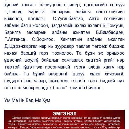
хүнсний хангалт хариуцсан офицер, цагдаагийн хошууч
Ц.Гансүх, Барилга засварын албаны сантехникийн
инженер, дэслэгч С.Ууганбаатар, Авто техникийн
албаны багш жолооч, цагдаагийн ахлах ахлагч Б.Тэмүүжин,
Барилга засварын албаны ажилтан Б.Бямбасүрэн,
Г.Алтансүх, С.Зоригоо, Хангалтын албаны ажилтан
Д.Цэрэнжаргал нар нь зуурдаар таалал төгсөж бидэнд
нөхөж баршгүй гарз тохиолоо. Та бүхэн эх орныхоо
үндэсний аюулгүй байдлыг хамгаалах хүндтэй үүргийг нэр
төртэй гүйцэтгэж ирсэнманай тэргүүн албан хаагч нар
байлаа. Та бүхний энэрэнгүй, даруу, хүнлэг хичээнгүй,
шударга зан чанар, нөхөрсөг гэгээн төрх бидний зүрх
сэтгэлд мөнхрөн үлдэх болно" хэмээн бичжээ.
Ум Ма Ни Бад Ми Хум