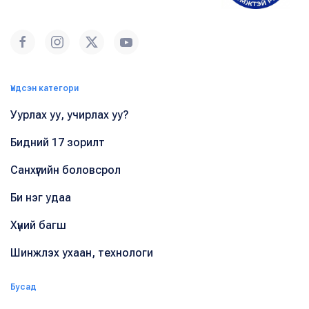
Үндсэн категори
Уурлах уу, учирлах уу?
Бидний 17 зорилт
Санхүүгийн боловсрол
Би нэг удаа
Хүний багш
Шинжлэх ухаан, технологи
Бусад