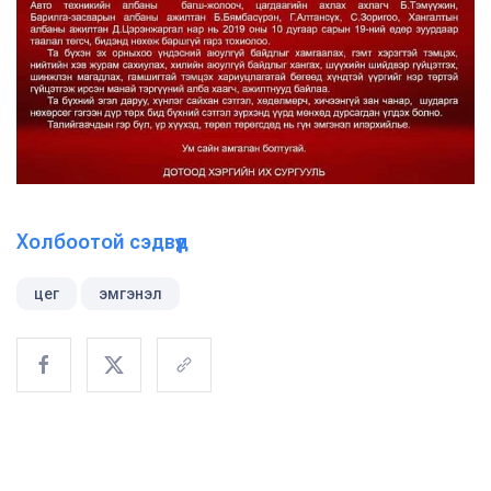
Холбоотой сэдвүүд
цег
эмгэнэл