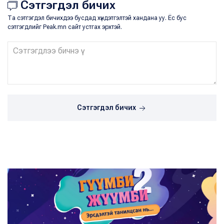
Сэтгэгдэл бичих
Та сэтгэгдэл бичихдээ бусдад хүндэтгэлтэй хандана уу. Ёс бус
сэтгэгдлийг Peak.mn сайт устгах эрхтэй.
Сэтгэгдэл бичих