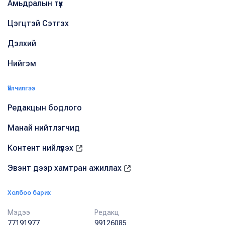
Амьдралын түүх
Цэгцтэй Сэтгэх
Дэлхий
Нийгэм
Үйлчилгээ
Редакцын бодлого
Манай нийтлэгчид
Контент нийлүүлэх
Эвэнт дээр хамтран ажиллах
Холбоо барих
Мэдээ
Редакц
77191977
99126085