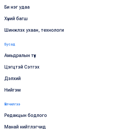
Би нэг удаа
Хүний багш
Шинжлэх ухаан, технологи
Бусад
Амьдралын түүх
Цэгцтэй Сэтгэх
Дэлхий
Нийгэм
Үйлчилгээ
Редакцын бодлого
Манай нийтлэгчид