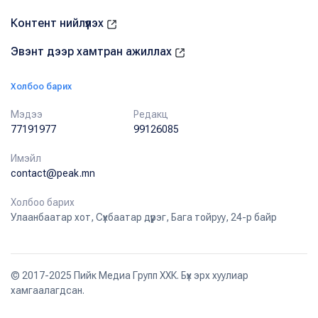
Контент нийлүүлэх
Эвэнт дээр хамтран ажиллах
Холбоо барих
Мэдээ
Редакц
77191977
99126085
Имэйл
contact@peak.mn
Холбоо барих
Улаанбаатар хот, Сүхбаатар дүүрэг, Бага тойруу, 24-р байр
© 2017-2025 Пийк Медиа Групп ХХК. Бүх эрх хуулиар
хамгаалагдсан.