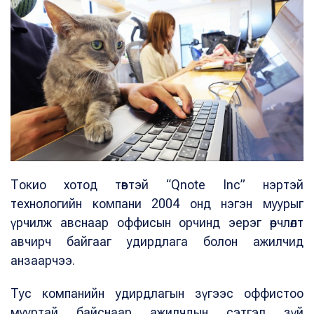
Токио хотод төвтэй “Qnote Inc” нэртэй
технологийн компани 2004 онд нэгэн муурыг
үрчилж авснаар оффисын орчинд эерэг өөрчлөлт
авчирч байгааг удирдлага болон ажилчид
анзаарчээ.
Тус компанийн удирдлагын зүгээс оффистоо
мууртай байснаар ажилчдын сэтгэл зүй