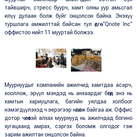
тайвширч, стресс буурч, хамт олны уур амьсгал
илүү дулаан болж буйг онцолсон байна. Энэхүү
туршлага амжилттай байсан тул өдгөө “Qnote Inc”
оффистоо нийт 11 мууртай болжээ.
Муурнуудыг компанийн ажилчид хамтдаа асарч,
хооллож, эрүүл мэндэд нь анхаардаг бөгөөд энэ нь
хамтын хариуцлага, багийн уялдаа холбоог
нэмэгдүүлэхэд ч эерэгээр нөлөөлж байгаа аж. Оффис
дотор чөлөөтэй алхах муурнууд нь ажилчдад богино
хугацаанд амрах, сэргэх боломж олгодог гэж
зарим ажилтан онцолсон байна.