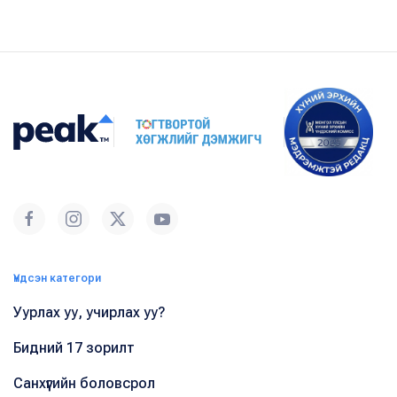
Үндсэн категори
Уурлах уу, учирлах уу?
Бидний 17 зорилт
Санхүүгийн боловсрол