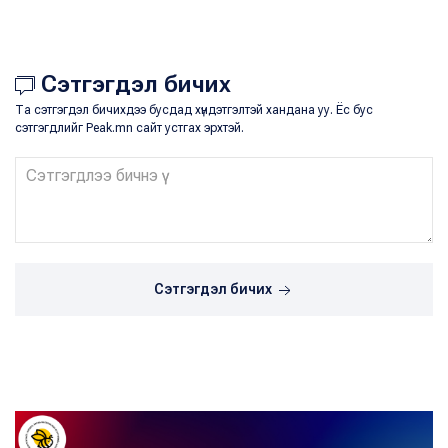
Сэтгэгдэл бичих
Та сэтгэгдэл бичихдээ бусдад хүндэтгэлтэй хандана уу. Ёс бус
сэтгэгдлийг Peak.mn сайт устгах эрхтэй.
Сэтгэгдэл бичих