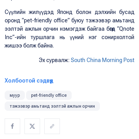
Сүүлийн жилүүдэд Японд болон дэлхийн бусад
оронд “pet-friendly office” буюу тэжээвэр амьтанд
ээлтэй ажлын орчин нэмэгдэж байгаа бөгөөд “Qnote
Inc”-ийн туршлага нь үүний нэг сонирхолтой
жишээ болж байна.
Эх сурвалж:
South China Morning Post
Холбоотой сэдвүүд
муур
pet-friendly office
тэжээвэр амьтанд ээлтэй ажлын орчин