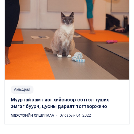
Амьдрал
Мууртай хамт иог хийснээр сэтгэл түгших
эмгэг буурч, цусны даралт тогтворжино
МӨНХСҮХИЙН ХИШИГМАА
・ 07 сарын 04, 2022