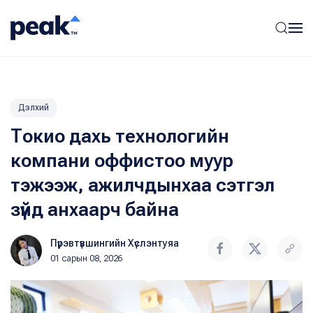
Дэлхий
Токио дахь технологийн
компани оффистоо муур
тэжээж, ажилчдынхаа сэтгэл
зүйд анхаарч байна
Пүрэвтүвшингийн Хүслэнтуяа
01 сарын 08, 2026