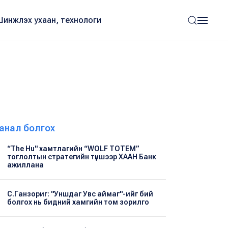
Шинжлэх ухаан, технологи
анал болгох
“The Hu" хамтлагийн “WOLF TOTEM”
тоглолтын стратегийн түншээр ХААН Банк
ажиллана
С.Ганзориг: "Уншдаг Увс аймаг"-ийг бий
болгох нь бидний хамгийн том зорилго