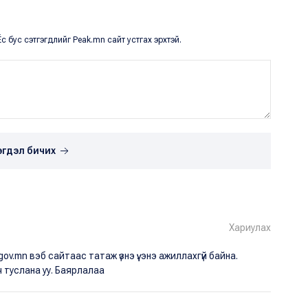
с бус сэтгэгдлийг Peak.mn сайт устгах эрхтэй.
эгдэл бичих
Хариулах
v.mn вэб сайтаас татаж үзнэ үү. энэ ажиллахгүй байна.
 туслана уу. Баярлалаа