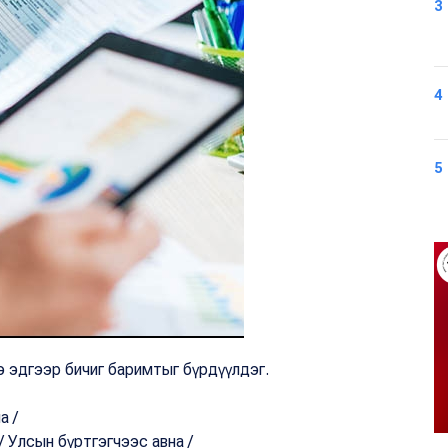
3
4
5
э эдгээр бичиг баримтыг бүрдүүлдэг.
а /
/ Улсын бүртгэгчээс авна /