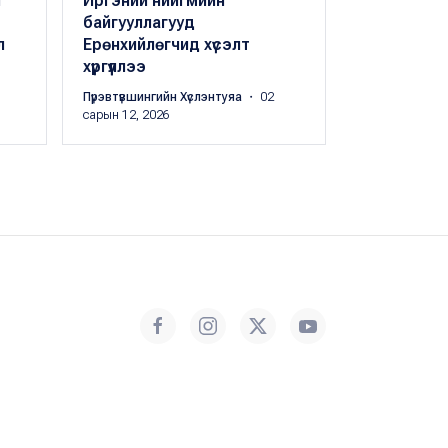
й
Иргэний нийгмийн
Хөгжлийн т
байгууллагууд
бэхжүүлэх 
л
Ерөнхийлөгчид хүсэлт
чуулган бо
хүргүүллээ
Peak.mn
・ 01 
Пүрэвтүвшингийн Хүслэнтуяа
・ 02
сарын 12, 2026