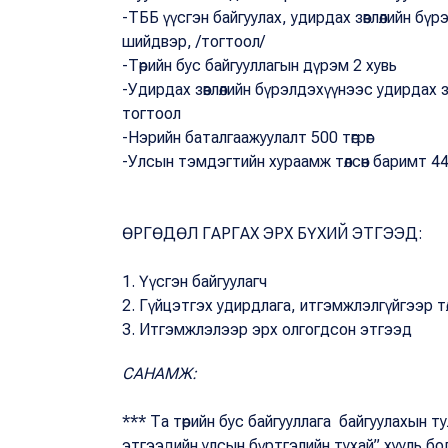
-ТББ үүсгэн байгуулах, удирдах зөвлөлийн бүр
шийдвэр, /тогтоол/
-Төрийн бус байгууллагын дүрэм 2 хувь
-Удирдах зөвлөлийн бүрэлдэхүүнээс удирдах з
тогтоол
-Нэрийн баталгаажуулалт 500 төгрөг
-Улсын тэмдэгтийн хураамж төлсөн баримт 440
ӨРГӨДӨЛ ГАРГАХ ЭРХ БҮХИЙ ЭТГЭЭД:
1. Үүсгэн байгуулагч
2. Гүйцэтгэх удирдлага, итгэмжлэлгүйгээр төлө
3. Итгэмжлэлээр эрх олгогдсон этгээд
САНАМЖ:
*** Та төрийн бус байгууллага байгуулахын ту
этгээдийн улсын бүртгэлийн тухай” хууль бол