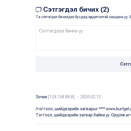
Сэтгэгдэл бичих (2)
Та сэтгэгдэл бичихдээ бусдад хүндэтгэлтэй хандана уу. Ё
Сэтг
Зочин
[124.158.88.8] ・ 2020.02.12
/тогтоол, шийдвэрийн загварыг *** www.burtgel.go
Тогтоол, шийдвэрийн загвар байна уу. Оруулж өгч