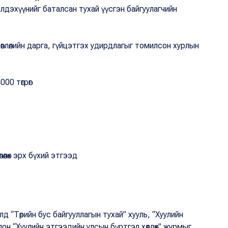
элдэхүүнийг баталсан тухай үүсгэн байгуулагчийн
өвлөлийн дарга, гүйцэтгэх удирдлагыг томилсон хурлын
00 төгрөг
өлөх эрх бүхий этгээд
лд “Төрийн бус байгууллагын тухай” хууль, “Хуулийн
он “Хуулийн этгээдийн улсын бүртгэл хөтлөх” журмыг