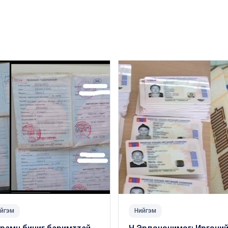
йгэм
Нийгэм