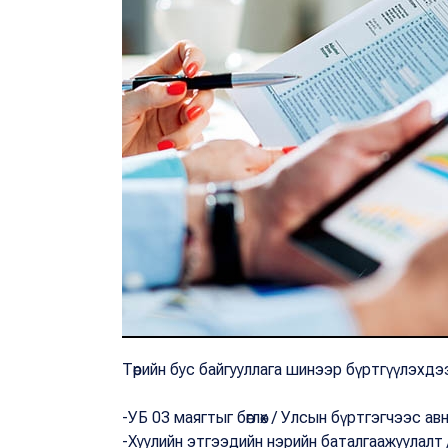
Төрийн бус байгууллага шинээр бүртгүүлэхдэ
-УБ 03 маягтыг бөглөх / Улсын бүртгэгчээс авн
-Хуулийн этгээдийн нэрийн баталгаажуулалт 