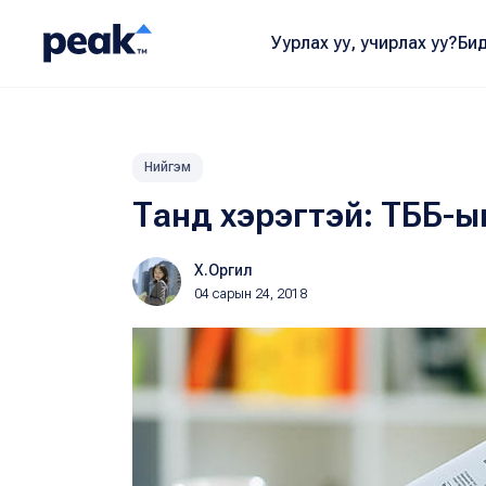
Уурлах уу, учирлах уу?
Бид
Нийгэм
Танд хэрэгтэй: ТББ-ыг 
Х.Оргил
04 сарын 24, 2018