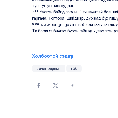
тус тус уншиж судлах
*** Үүсгэн байгуулагч нь 1 гишүүнтэй бол ш
гаргана. Тогтоол, шийдвэр, дүрэмд бүх гишү
***
www.burtgel.gov.mn вэб сайтаас татаж ү
Та баримт бичгээ бүрэн гүйцэд хүлээлгэн өгсн
Холбоотой сэдвүүд
бичиг баримт
тбб