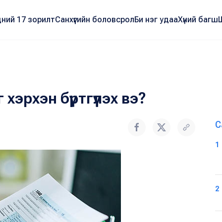
ний 17 зорилт
Санхүүгийн боловсрол
Би нэг удаа
Хүний багш
хэрхэн бүртгүүлэх вэ?
С
1
2