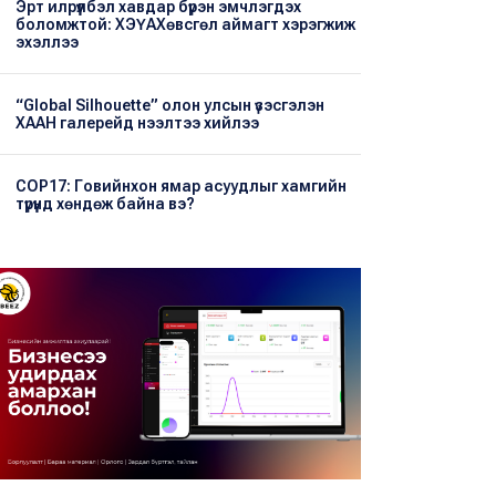
Эрт илрүүлбэл хавдар бүрэн эмчлэгдэх
боломжтой: ХЭҮА​Хөвсгөл аймагт хэрэгжиж
эхэллээ
“Global Silhouette” олон улсын үзэсгэлэн
ХААН галерейд нээлтээ хийлээ
COP17: Говийнхон ямар асуудлыг хамгийн
түрүүнд хөндөж байна вэ?