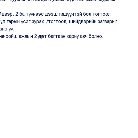
ийдвэр, 2 ба түүнээс дээш гишүүнтэй бол тогтоол
үд гарын үсэг зурах. /тогтоол, шийдвэрийн загварыг
знэ үү.
өөс хойш ажлын 2 өдөрт багтаан хариу авч болно.