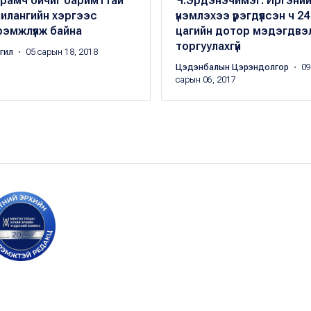
урамч бичиг баримттай
Ч.Эрдэнэчимэг: Иргэни
илангийн хэргээс
үнэмлэхээ үрэгдүүлсэн ч 24
эмжлүүлж байна
цагийн дотор мэдэгдвэ
торгуулахгүй
ргил
・ 05 сарын 18, 2018
Цэдэнбалын Цэрэндолгор
・ 09
сарын 06, 2017