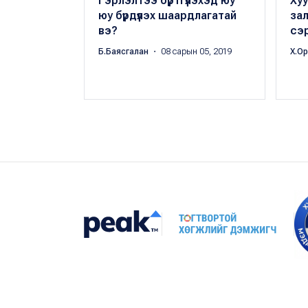
Гэрлэлтээ бүртгүүлэхэд юу
Ху
юу бүрдүүлэх шаардлагатай
зал
вэ?
сэр
Б.Баясгалан
・ 08 сарын 05, 2019
Х.О