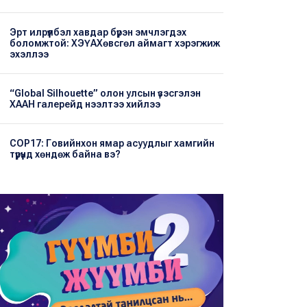
Эрт илрүүлбэл хавдар бүрэн эмчлэгдэх
боломжтой: ХЭҮА​Хөвсгөл аймагт хэрэгжиж
эхэллээ
“Global Silhouette” олон улсын үзэсгэлэн
ХААН галерейд нээлтээ хийлээ
COP17: Говийнхон ямар асуудлыг хамгийн
түрүүнд хөндөж байна вэ?