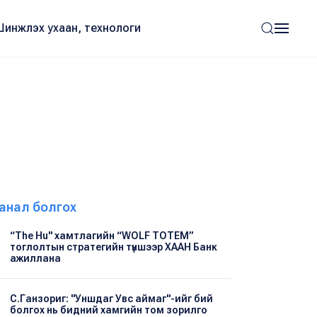
Шинжлэх ухаан, технологи
анал болгох
“The Hu" хамтлагийн “WOLF TOTEM”
тоглолтын стратегийн түншээр ХААН Банк
ажиллана
С.Ганзориг: "Уншдаг Увс аймаг"-ийг бий
болгох нь бидний хамгийн том зорилго