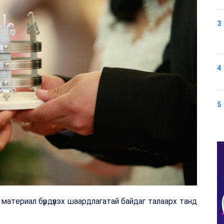
3
4
5
материал бүрдүүлэх шаардлагатай байдаг талаарх танд