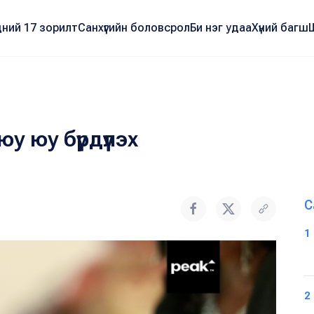
ний 17 зорилт
Санхүүгийн боловсрол
Би нэг удаа
Хүний багш
юу юу бүрдүүлэх
С
1
2