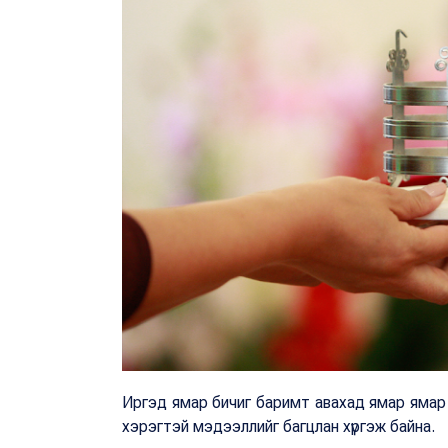
Иргэд ямар бичиг баримт авахад ямар ямар 
хэрэгтэй мэдээллийг багцлан хүргэж байна.