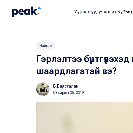
Уурлах уу, учирлах уу?
Бид
Нийгэм
Гэрлэлтээ бүртгүүлэхэд 
шаардлагатай вэ?
Б.Баясгалан
08 сарын 05, 2019