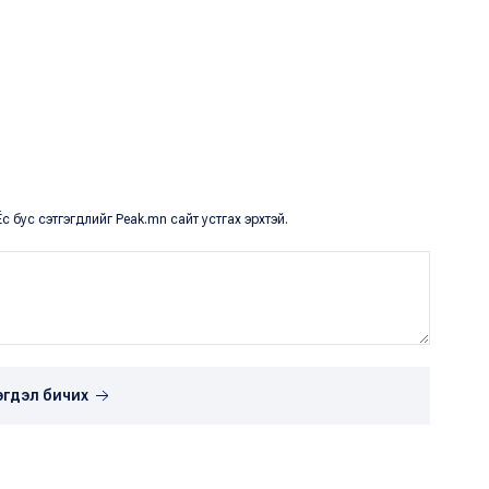
с бус сэтгэгдлийг Peak.mn сайт устгах эрхтэй.
эгдэл бичих