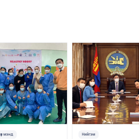
үүл мэнд
Нийгэм