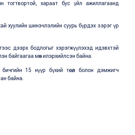
ын тогтвортой, хараат бус үйл ажиллагаанд
ай хуулийн шинэчлэлийн суурь бүрдэх зэрэг үр
үгээс дээрх бодлогыг хэрэгжүүлэхэд идэвхтэй
эн байгаагаа мөн илэрхийлсэн байна.
бичгийн 15 нүүр бүхий төсөл болон дэмжигч
ан байна.