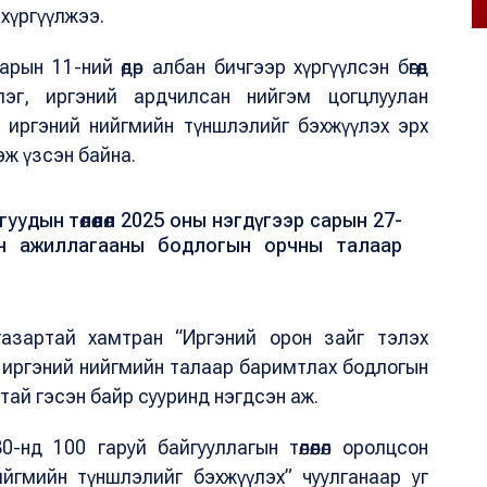
 хүргүүлжээ.
ын 11-ний өдөр албан бичгээр хүргүүлсэн бөгөөд
лэг, иргэний ардчилсан нийгэм цогцлуулан
р, иргэний нийгмийн түншлэлийг бэхжүүлэх эрх
эж үзсэн байна.
удын төлөөлөл 2025 оны нэгдүгээр сарын 27-
тын ажиллагааны бодлогын орчны талаар
 газартай хамтран “Иргэний орон зайг тэлэх
өөс иргэний нийгмийн талаар баримтлах бодлогын
ай гэсэн байр сууринд нэгдсэн аж.
нд 100 гаруй байгууллагын төлөөлөл оролцсон
 нийгмийн түншлэлийг бэхжүүлэх” чуулганаар уг