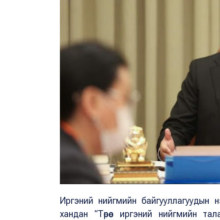
Иргэний нийгмийн байгууллагуудын н
хандан “Төрөөс иргэний нийгмийн т