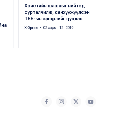
Христийн шашныг нийтэд
"Гүйе, Түү
сурталчилж, санхүүжүүлсэн
1000-аад 
ТББ-ын зөвшөөрлийг цуцлав
байна
йна
Х.Оргил
・ 02 сарын 13, 2019
Цэдэнбалын 
сарын 24, 201