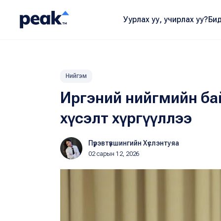
Уурлах уу, учирлах уу?
Бид
Нийгэм
Иргэний нийгмийн бай
хүсэлт хүргүүллээ
Пүрэвтүвшингийн Хүслэнтуяа
02 сарын 12, 2026