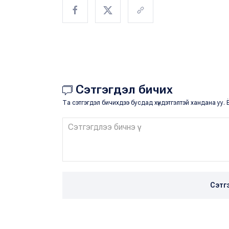
Сэтгэгдэл бичих
Та сэтгэгдэл бичихдээ бусдад хүндэтгэлтэй хандана уу. Ё
Сэтг