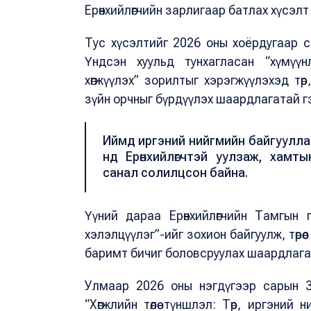
Ерөнхийлөгчийн зарлигаар батлах хүсэлт
Тус хүсэлтийг 2026 оны хоёрдугаар сар
Үндсэн хуульд тунхагласан “хүмүүн
хөгжүүлэх” зорилтыг хэрэгжүүлэхэд тө
зүйн орчныг бүрдүүлэх шаардлагатай г
Иймд иргэний нийгмийн байгууллагу
нд Ерөнхийлөгчтэй уулзаж, хам
санал солилцсон байна.
Үүний дараа Ерөнхийлөгчийн Тамгын
хэлэлцүүлэг”-ийг зохион байгуулж, төр
баримт бичиг боловсруулах шаардлагат
Улмаар 2026 оны нэгдүгээр сарын 30-
“Хөгжлийн төлөө түншлэл: Төр, иргэний