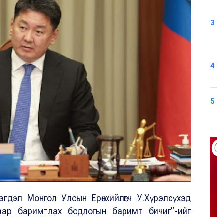
3
4
5
эгдэл Монгол Улсын Ерөнхийлөгч У.Хүрэлсүхэд
алаар баримтлах бодлогын баримт бичиг”-ийг