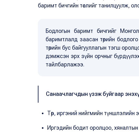
баримт бичгийн төслийг танилцуулж, ол
Бодлогын баримт бичгийг Монго
баримтлалд заасан төрийн бодлого 
төрийн бус байгууллагын тэгш оролц
дэмжсэн эрх зүйн орчныг бүрдүүлэ
тайлбарлажээ.
Санаачлагчдын үзэж буйгаар энэхү
Төр, иргэний нийгмийн түншлэлийн 
Иргэдийн бодит оролцоо, хяналтын