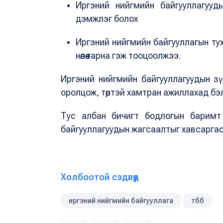
Иргэний нийгмийн байгууллагууд
дэмжлэг болох
Иргэний нийгмийн байгууллагын тух
нөлөө гарна гэж тооцоолжээ.
Иргэний нийгмийн байгууллагуудын з
оролцож, төртэй хамтран ажиллахад бэл
Тус албан бичигт бодлогын баримт 
байгууллагуудын жагсаалтыг хавсаргас
Холбоотой сэдвүүд
иргэний нийгмийн байгууллага
тбб