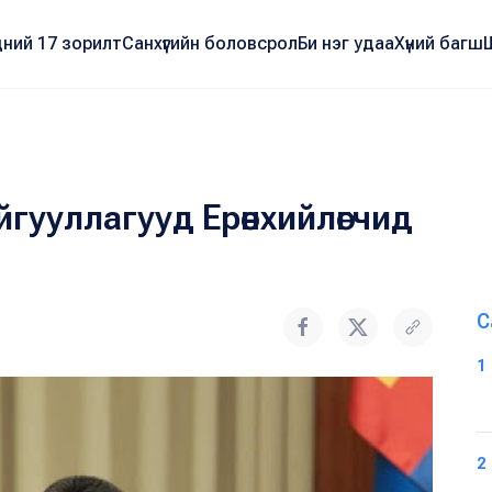
ний 17 зорилт
Санхүүгийн боловсрол
Би нэг удаа
Хүний багш
гууллагууд Ерөнхийлөгчид
С
1
2