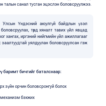
он талын санал тусган эцэслэн боловсруулжээ.
л Улсын Үндэсний аюулгүй байдлын үзэл
боловсруулах, төрд хяналт тавих үйл явцад
оог хангах, иргэний нийгмийн үйл ажиллагааг
х заалтуудтай уялдуулан боловсруулсан гэж
ү баримт бичгийг баталснаар:
эрх зүйн орчин боловсронгуй болох
 механизм бэхжих