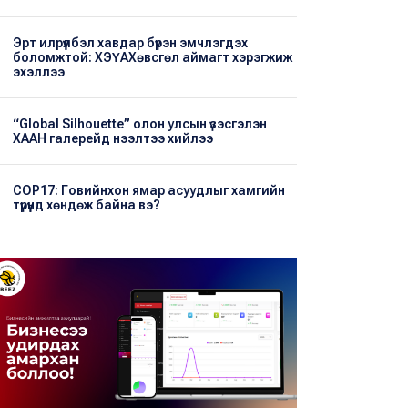
Эрт илрүүлбэл хавдар бүрэн эмчлэгдэх
боломжтой: ХЭҮА​Хөвсгөл аймагт хэрэгжиж
эхэллээ
“Global Silhouette” олон улсын үзэсгэлэн
ХААН галерейд нээлтээ хийлээ
COP17: Говийнхон ямар асуудлыг хамгийн
түрүүнд хөндөж байна вэ?