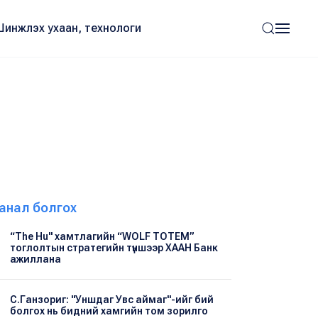
Шинжлэх ухаан, технологи
анал болгох
“The Hu" хамтлагийн “WOLF TOTEM”
тоглолтын стратегийн түншээр ХААН Банк
ажиллана
С.Ганзориг: "Уншдаг Увс аймаг"-ийг бий
болгох нь бидний хамгийн том зорилго