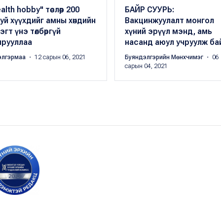
alth hobby" төслөөр 200
БАЙР СУУРЬ:
уй хүүхдийг амны хөндийн
Вакцинжуулалт монгол
эгт үнэ төлбөргүй
хүний эрүүл мэнд, амь
мрууллаа
насанд аюул учруулж ба
элгэрмаа
・ 12 сарын 06, 2021
Буяндэлгэрийн Мөнхчимэг
・ 06
сарын 04, 2021