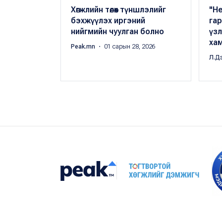
Хөгжлийн төлөөх түншлэлийг
"He
бэхжүүлэх иргэний
гар
нийгмийн чуулган болно
үзл
ха
Peak.mn
・ 01 сарын 28, 2026
Л.Д