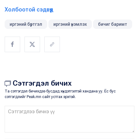
Холбоотой сэдвүүд
иргэний бүртгэл
иргэний үнэмлэх
бичиг баримт
Сэтгэгдэл бичих
Та сэтгэгдэл бичихдээ бусдад хүндэтгэлтэй хандана уу. Ёс бус
сэтгэгдлийг Peak.mn сайт устгах эрхтэй.