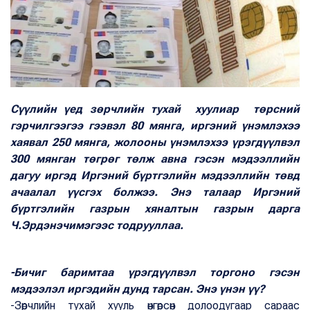
Сүүлийн үед зөрчлийн тухай хуулиар төрсний
гэрчилгээгээ гээвэл 80 мянга, иргэний үнэмлэхээ
хаявал 250 мянга, жолооны үнэмлэхээ үрэгдүүлвэл
300 мянган төгрөг төлж авна гэсэн мэдээллийн
дагуу иргэд Иргэний бүртгэлийн мэдээллийн төвд
ачаалал үүсгэх болжээ. Энэ талаар Иргэний
бүртгэлийн газрын хяналтын газрын дарга
Ч.Эрдэнэчимэгээс
тодрууллаа.
-Бичиг баримтаа үрэгдүүлвэл торгоно гэсэн
мэдээлэл иргэдийн дунд тарсан. Энэ үнэн үү?
-Зөрчлийн тухай хууль өнгөрсөн долоодугаар сараас