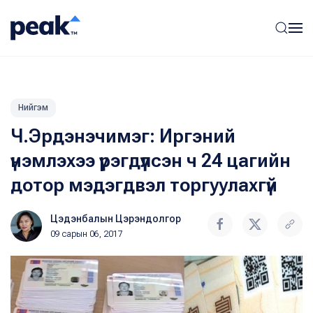
Нийгэм
Ч.Эрдэнэчимэг: Иргэний
үнэмлэхээ үрэгдүүлсэн ч 24 цагийн
дотор мэдэгдвэл торгуулахгүй
Цэдэнбалын Цэрэндолгор
09 сарын 06, 2017