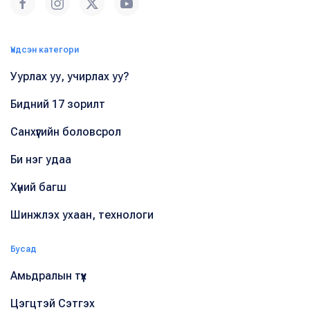
Үндсэн категори
Уурлах уу, учирлах уу?
Бидний 17 зорилт
Санхүүгийн боловсрол
Би нэг удаа
Хүний багш
Шинжлэх ухаан, технологи
Бусад
Амьдралын түүх
Цэгцтэй Сэтгэх