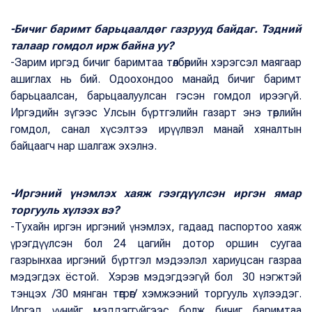
-Бичиг баримт барьцаалдөг газрууд байдаг. Тэдний
талаар гомдол ирж байна уу?
-Зарим иргэд бичиг баримтаа төлбөрийн хэрэгсэл маягаар
ашиглах нь бий. Одоохондоо манайд бичиг баримт
барьцаалсан, барьцаалуулсан гэсэн гомдол ирээгүй.
Иргэдийн зүгээс Улсын бүртгэлийн газарт энэ төрлийн
гомдол, санал хүсэлтээ ирүүлвэл манай хяналтын
байцаагч нар шалгаж эхэлнэ.
-Иргэний үнэмлэх хаяж гээгдүүлсэн иргэн ямар
торгууль хүлээх вэ?
-Тухайн иргэн иргэний үнэмлэх, гадаад паспортоо хаяж
үрэгдүүлсэн бол 24 цагийн дотор оршин суугаа
газрынхаа иргэний бүртгэл мэдээлэл хариуцсан газраа
мэдэгдэх ёстой. Хэрэв мэдэгдээгүй бол 30 нэгжтэй
тэнцэх /30 мянган төгрөг/ хэмжээний торгууль хүлээдэг.
Иргэд үүнийг мэддэггүйгээс болж бичиг баримтаа