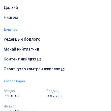
Дэлхий
Нийгэм
Үйлчилгээ
Редакцын бодлого
Манай нийтлэгчид
Контент нийлүүлэх
Эвэнт дээр хамтран ажиллах
Холбоо барих
Мэдээ
Редакц
77191977
99126085
Имэйл