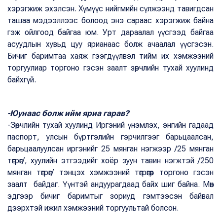
хэрэгжиж эхэлсэн. Хүмүүс нийгмийн сүлжээнд тавигдсан
ташаа мэдээллээс болоод энэ сараас хэрэгжиж байна
гэж ойлгоод байгаа юм. Урт дараалал үүсгээд байгаа
асуудлын хувьд цуу ярианаас болж ачаалал үүсгэсэн.
Бичиг баримтаа хаяж гээгдүүлвэл тийм их хэмжээний
торгуулиар торгоно гэсэн заалт зөрчлийн тухай хуулинд
байхгүй.
-Юунаас болж ийм яриа гарав?
-Зөрчлийн тухай хуулинд Иргэний үнэмлэх, энгийн гадаад
паспорт, улсын бүртгэлийн гэрчилгээг барьцаалсан,
барьцаалуулсан иргэнийг 25 мянган нэгжээр /25 мянган
төгрөг/, хуулийн этгээдийг хоёр зуун тавин нэгжтэй /250
мянган төгрөг/ тэнцэх хэмжээний төгрөгөөр торгоно гэсэн
заалт байдаг. Үүнтэй андуурагдаад байх шиг байна. Мөн
эдгээр бичиг баримтыг зориуд гэмтээсэн байвал
дээрхтэй ижил хэмжээний торгуультай болсон.