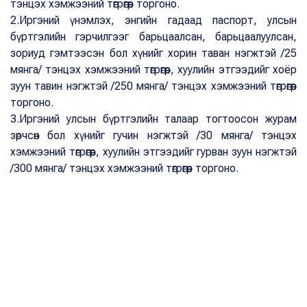
тэнцэх хэмжээний төгрөгөөр торгоно.
2.Иргэний үнэмлэх, энгийн гадаад паспорт, улсын
бүртгэлийн гэрчилгээг барьцаалсан, барьцаалуулсан,
зориуд гэмтээсэн бол хүнийг хорин таван нэгжтэй /25
мянга/ тэнцэх хэмжээний төгрөгөөр, хуулийн этгээдийг хоёр
зуун тавин нэгжтэй /250 мянга/ тэнцэх хэмжээний төгрөгөөр
торгоно.
3.Иргэний улсын бүртгэлийн талаар тогтоосон журам
зөрчсөн бол хүнийг гучин нэгжтэй /30 мянга/ тэнцэх
хэмжээний төгрөгөөр, хуулийн этгээдийг гурван зуун нэгжтэй
/300 мянга/ тэнцэх хэмжээний төгрөгөөр торгоно.