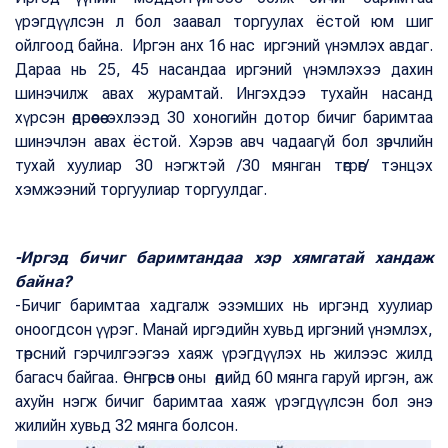
үрэгдүүлсэн л бол заавал торгуулах ёстой юм шиг
ойлгоод байна. Иргэн анх 16 нас иргэний үнэмлэх авдаг.
Дараа нь 25, 45 насандаа иргэний үнэмлэхээ дахин
шинэчилж авах журамтай. Ингэхдээ тухайн насанд
хүрсэн өдрөөсөө эхлээд 30 хоногийн дотор бичиг баримтаа
шинэчлэн авах ёстой. Хэрэв авч чадаагүй бол зөрчлийн
тухай хуулиар 30 нэгжтэй /30 мянган төгрөг/ тэнцэх
хэмжээний торгуулиар торгуулдаг.
-Иргэд бичиг баримтандаа хэр хямгатай хандаж
байна?
-Бичиг баримтаа хадгалж эзэмших нь иргэнд хуулиар
оноогдсон үүрэг. Манай иргэдийн хувьд иргэний үнэмлэх,
төрсний гэрчилгээгээ хаяж үрэгдүүлэх нь жилээс жилд
багасч байгаа. Өнгөрсөн оны өдийд 60 мянга гаруй иргэн, аж
ахуйн нэгж бичиг баримтаа хаяж үрэгдүүлсэн бол энэ
жилийн хувьд 32 мянга болсон.