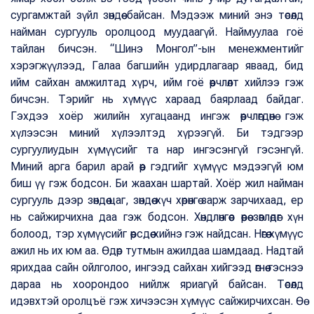
сургамжтай зүйл зөндөө байсан. Мэдээж миний энэ төсөлд
найман сургууль оролцоод муудаагүй. Наймуулаа гоё
тайлан бичсэн. “Шинэ Монгол”-ын менежментийг
хэрэгжүүлээд, Галаа багшийн удирдлагаар яваад, бид
ийм сайхан амжилтад хүрч, ийм гоё өөрчлөлт хийлээ гэж
бичсэн. Тэрийг нь хүмүүс хараад баярлаад байдаг.
Гэхдээ хоёр жилийн хугацаанд ингэж өөрчлөгдөнө гэж
хүлээсэн миний хүлээлтэд хүрээгүй. Би тэдгээр
сургуулиудын хүмүүсийг та нар ингэсэнгүй гэсэнгүй.
Миний арга барил арай өөр гэдгийг хүмүүс мэдээгүй юм
биш үү гэж бодсон. Би жаахан шартай. Хоёр жил найман
сургууль дээр зөндөө цаг, зөндөө хүч хөрөнгө зарж зарчихаад, ер
нь сайжирчихна даа гэж бодсон. Хөндлөнгөөс өөрөө зөвлөдөг хүн
болоод, тэр хүмүүсийг өөрсдөө хийнэ гэж найдсан. Нөгөө хүмүүс
ажил нь их юм аа. Өдөр тутмын ажилдаа шамдаад. Надтай
ярихдаа сайн ойлголоо, ингээд сайхан хийгээд өгнөө гэснээ
дараа нь хоорондоо нийлж яриагүй байсан. Төсөлд
идэвхтэй оролцъё гэж хичээсэн хүмүүс сайжирчихсан. Өө