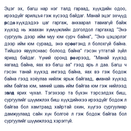
Эцэг эх, багш нар нэг талд гараад, хүүхдийн одоо,
ирээдүйг ярилцъя гэж хүсээд байдаг. Манай эцэг эхчүүд
өөрсдөө хүүхдэдээ цаг гаргаж, анхаарал тавиагүй байж
хүүхэд нь жаахан хүмүүжлийн доголдол гаргахад “Энэ
сургууль дээр ийм муу юм сурч байна”, “Энэ цэцэрлэг
дээр ийм юм сураад, энэ ерөөсөө тэнд л болохгүй байна.
Тийшээ явуулснаас болоод байна” гэсэн утгатай зүйл
яриад байдаг. Үүний оронд өөрөө ирээд, “Манай хүүхэд
яагаад байна, яах вэ багш аа” гээд ярь л даа. Багш ч
гэсэн танай хүүхэд ингээд байна, яах вэ гэж бодож
байна гээд хоёулаа нийлж ярьж байгаад, өө манай хүүхэд
ийм байгаа юм, миний шавь ийм байгаа юм гэж нийлээд
зөвлөөд ярих чухал. Тэгэхээр та бүхэн тэрсэлдэх биш,
сургуулийг шүүмжлэх биш хүүхдийнхээ ирээдүйг бодож л
байгаа бол хамтраад хайртай охин, хүүгээ сургуулиар
дамжуулаад сайн хүн болгоё л гэж бодож байгаа бол
сургуулийг шүүмжлээд хэрэггүй.