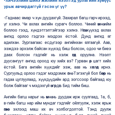
-Хичээлийн шинэ жилийн нээлтэд урлагийн хүмүүс
урьж авчирдаггүй гэсэн үг үү?
-Гаднаас ямар ч хүн дуудахгүй. Захирал багш гарч ирээд,
үг хэлнэ. Чи ахлах ангийн сурагч боллоо. Чиний өмнө ийм
боллоо гээд, хүндэтгэлтэйгээр хэлнэ. Нөгөө хүүхэд ахлах
ангид орлоо гэдгээ мэдрэх ёстой. Дунд ангид яг
адилхан. Зургаагаас есдүгээр ангийнхан ялгаагүй. Аав,
ээждээ эрхэлж байсан хүүхэд биш болсон, одоо чи биеэ
даах болсон гэдгийг нь хэлж өгөөд оруулна. Нээлт
дуусангуут ангид ороод юу хийх вэ? Гурван өөр цагт хийх
ёстой. Бага ангийн хүүхдийг ээж, аав нь хөтлөөд ирнэ.
Сургуульд орлоо гэдэг мэдрэмж өгнө. Тэгэхгүй бол бөөнөөр нь
гадаа цуглуулаад, хүүхдүүдийн ард зогссоор байгаад юу
болж байгааг ч мэдэхгүй өнгөрдөг. Бид тийм биш.
Ангийн багш нарыг нь өмнө нь дуудаж ирж суулгаад, 1а, б,
в-гийн багш нар ийм мундаг гэдгийг ойлгуулж, хэлж ярьж
өгөхөөс эхлээд маш их ач холбогдолтой. Тэнд дуулж