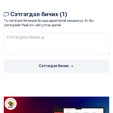
Сэтгэгдэл бичих (1)
Та сэтгэгдэл бичихдээ бусдад хүндэтгэлтэй хандана уу. Ёс бус
сэтгэгдлийг Peak.mn сайт устгах эрхтэй.
Сэтгэгдэл бичих