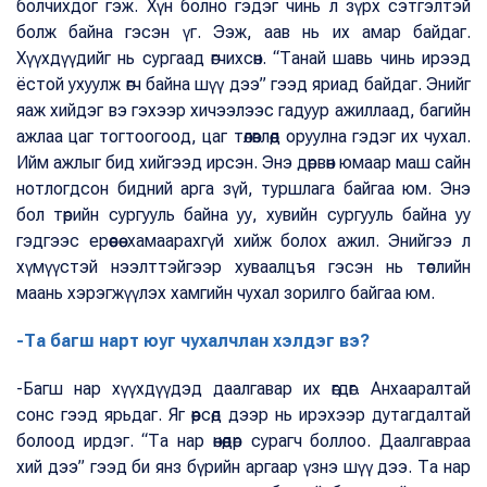
болчихдог гэж. Хүн болно гэдэг чинь л зүрх сэтгэлтэй
болж байна гэсэн үг. Ээж, аав нь их амар байдаг.
Хүүхдүүдийг нь сургаад өгчихсөн. “Танай шавь чинь ирээд
ёстой ухуулж өгч байна шүү дээ” гээд яриад байдаг. Энийг
яаж хийдэг вэ гэхээр хичээлээс гадуур ажиллаад, багийн
ажлаа цаг тогтоогоод, цаг төлөвлөөд оруулна гэдэг их чухал.
Ийм ажлыг бид хийгээд ирсэн. Энэ дөрвөн юмаар маш сайн
нотлогдсон бидний арга зүй, туршлага байгаа юм. Энэ
бол төрийн сургууль байна уу, хувийн сургууль байна уу
гэдгээс ерөөсөө хамаарахгүй хийж болох ажил. Энийгээ л
хүмүүстэй нээлттэйгээр хуваалцъя гэсэн нь төслийн
маань хэрэгжүүлэх хамгийн чухал зорилго байгаа юм.
-Та багш нарт юуг чухалчлан хэлдэг вэ?
-Багш нар хүүхдүүдэд даалгавар их өгдөг. Анхааралтай
сонс гээд ярьдаг. Яг өөрсөд дээр нь ирэхээр дутагдалтай
болоод ирдэг. “Та нар өнөөдөр сурагч боллоо. Даалгавраа
хий дээ” гээд би янз бүрийн аргаар үзнэ шүү дээ. Та нар