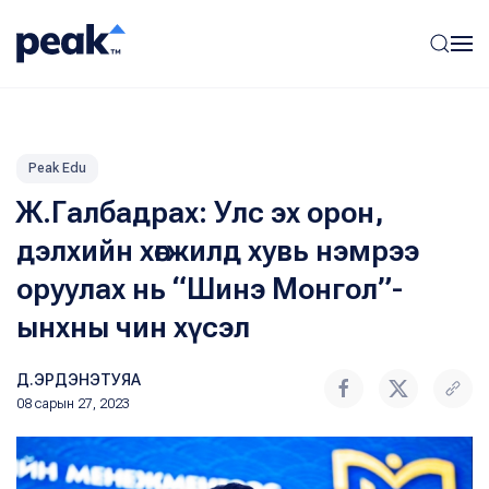
Peak Edu
Ж.Галбадрах: Улс эх орон,
дэлхийн хөгжилд хувь нэмрээ
оруулах нь “Шинэ Монгол”-
ынхны чин хүсэл
Д.ЭРДЭНЭТУЯА
08 сарын 27, 2023