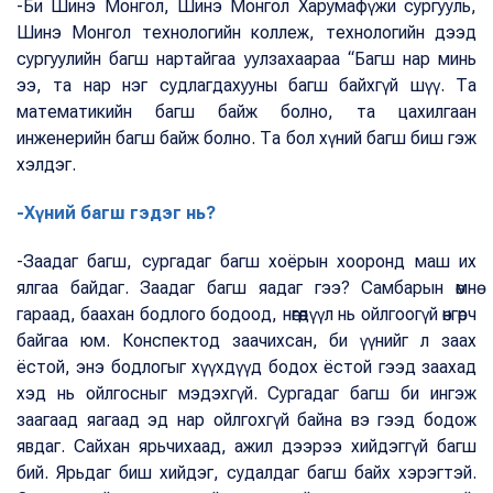
-Би Шинэ Монгол, Шинэ Монгол Харумафүжи сургууль,
Шинэ Монгол технологийн коллеж, технологийн дээд
сургуулийн багш нартайгаа уулзахаараа “Багш нар минь
ээ, та нар нэг судлагдахууны багш байхгүй шүү. Та
математикийн багш байж болно, та цахилгаан
инженерийн багш байж болно. Та бол хүний багш биш гэж
хэлдэг.
-Хүний багш гэдэг нь?
-Заадаг багш, сургадаг багш хоёрын хооронд маш их
ялгаа байдаг. Заадаг багш яадаг гээ? Самбарын өмнө
гараад, баахан бодлого бодоод, нөгөөдүүл нь ойлгоогүй өнгөрч
байгаа юм. Конспектод заачихсан, би үүнийг л заах
ёстой, энэ бодлогыг хүүхдүүд бодох ёстой гээд заахад
хэд нь ойлгосныг мэдэхгүй. Сургадаг багш би ингэж
заагаад яагаад эд нар ойлгохгүй байна вэ гээд бодож
явдаг. Сайхан ярьчихаад, ажил дээрээ хийдэггүй багш
бий. Ярьдаг биш хийдэг, судалдаг багш байх хэрэгтэй.