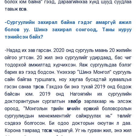
болох юм байна” гээд, дараагийнхаа хүнд шууд суудлаа
тавьж өгсөн.
-Сургуулийн захирал байна гэдэг амаргүй ажил
болов уу. Шинэ захирал сонгоод, Таны нуруу
тэнийсэн байх?
-Надад их зав гарсан. 2020 онд сургууль маань 20 жилийн
ойгоо угтсан. 20 жил энэ сургуулийг удирдаад, бас чиг
тодорхой амжилтад хүрчихсэн. Яаж сургуульдаа бэлэг
барих вэ гээд бодсон. Үнэхээр “Шинэ Монгол” сургууль
сайн байгаа туршлага, ноу хаугаа бусадтай хуваалцъя
гэсэн санаа төрсөн. Гэхдээ би энэ тухай 2019 онд бодож
байсан юм. 2019 онд Нагоягийн их сургуулийн
докторантурын сургалтын хөтөлбөр зарлахаар нь элсэж
ороод, “Монголын төрийн өмчийн ерөнхий боловсролын
сургуулиудын менежментийг сайжруулах нь” төслийг
сэдвээ болгосон. Би одоо докторын оюутан л даа.
Корона таараад төгсөж чадаагүй. Уг нь гурван жил, энэ жил