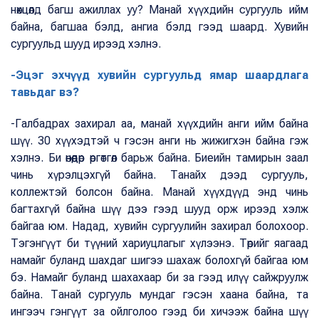
нөхцөлд багш ажиллах уу? Манай хүүхдийн сургууль ийм
байна, багшаа бэлд, ангиа бэлд гээд шаард. Хувийн
сургуульд шууд ирээд хэлнэ.
-Эцэг эхчүүд хувийн сургуульд ямар шаардлага
тавьдаг вэ?
-Галбадрах захирал аа, манай хүүхдийн анги ийм байна
шүү. 30 хүүхэдтэй ч гэсэн анги нь жижигхэн байна гэж
хэлнэ. Би өнөөдөр өргөтгөл барьж байна. Биеийн тамирын заал
чинь хүрэлцэхгүй байна. Танайх дээд сургууль,
коллежтэй болсон байна. Манай хүүхдүүд энд чинь
багтахгүй байна шүү дээ гээд шууд орж ирээд хэлж
байгаа юм. Надад, хувийн сургуулийн захирал болохоор.
Тэгэнгүүт би түүний хариуцлагыг хүлээнэ. Төрийг яагаад
намайг буланд шахдаг шигээ шахаж болохгүй байгаа юм
бэ. Намайг буланд шахахаар би за гээд илүү сайжруулж
байна. Танай сургууль мундаг гэсэн хаана байна, та
ингээч гэнгүүт за ойлголоо гээд би хичээж байна шүү