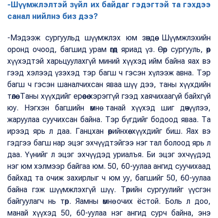
-Шүүмжлэлтэй зүйл их байдаг гэдэгтэй та гэхдээ
санал нийлнэ биз дээ?
-Мэдээж сургуульд шүүмжлэх юм зөндөө. Шүүмжлэхийн
оронд очоод, багшид урам өгөөд яриад үз. Өөр сургууль, өөр
хүүхэдтэй харьцуулахгүй миний хүүхэд ийм байна яах вэ
гээд хэлээд үзэхэд тэр багш ч гэсэн хүлээж авна. Тэр
багш ч гэсэн шаналчихсан яваа шүү дээ, таны хүүхдийн
төлөө. Таны хүүхдийг ерөөсөө хэрэггүй гээд хаячихаагүй байхгүй
юу. Нэгхэн багшийн өмнө танай хүүхэд шиг дөчүүлээ,
жаруулаа суучихсан байна. Тэр бүгдийг бодоод яваа. Та
ирээд ярь л даа. Ганцхан өөрийнхөө хүүхдийг биш. Яах вэ
гэдгээ багш нар эцэг эхчүүдтэйгээ нэг тал болоод ярь л
даа. Үүнийг л эцэг эхчүүдэд уриалъя. Би эцэг эхчүүдэд
нэг юм хэлмээр байгаа юм. 50, 60-уулаа ангид суучихаад
байхад та очиж захирлыг ч юм уу, багшийг 50, 60-уулаа
байна гэж шүүмжлэхгүй шүү. Төрийн сургуулийг үүсгэн
байгуулагч нь төр. Яамны өмнө очих ёстой. Боль л доо,
манай хүүхэд 50, 60-уулаа нэг ангид сурч байна, энэ