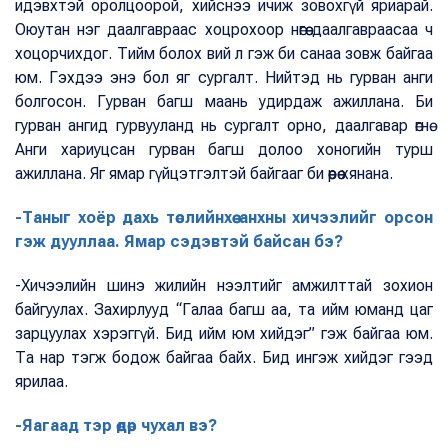
идэвхтэй оролцоорой, хийснээ ичиж зовохгүй яриарай.
Оюутан нэг даалгавраас хоцрохоор нөгөө даалгавраасаа ч
хоцорчихдог. Тийм болох вий л гэж би санаа зовж байгаа
юм. Гэхдээ энэ бол яг сургалт. Нийтэд нь гурван анги
болгосон. Гурван багш маань удирдаж ажиллана. Би
гурван ангид гурвууланд нь сургалт орно, даалгавар өгнө.
Анги хариуцсан гурван багш долоо хоногийн турш
ажиллана. Яг ямар гүйцэтгэлтэй байгааг би өөрөө хянана.
-Таныг хоёр дахь төслийнхөө анхны хичээлийг орсон
гэж дууллаа. Ямар сэдэвтэй байсан бэ?
-Хичээлийн шинэ жилийн нээлтийг амжилттай зохион
байгуулах. Захирлууд “Галаа багш аа, та ийм юманд цаг
зарцуулах хэрэггүй. Бид ийм юм хийдэг” гэж байгаа юм.
Та нар тэгж бодож байгаа байх. Бид ингэж хийдэг гээд
ярилаа.
-Яагаад тэр өдөр чухал вэ?