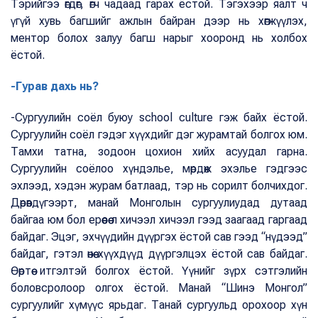
Тэрийгээ өгдөг, өгч чадаад гарах ёстой. Тэгэхээр яалт ч
үгүй хувь багшийг ажлын байран дээр нь хөгжүүлэх,
ментор болох залуу багш нарыг хооронд нь холбох
ёстой.
-Гурав дахь нь?
-Сургуулийн соёл буюу school culture гэж байх ёстой.
Сургуулийн соёл гэдэг хүүхдийг дэг журамтай болгох юм.
Тамхи татна, зодоон цохион хийх асуудал гарна.
Сургуулийн соёлоо хүндэлье, мөрдөж эхэлье гэдгээс
эхлээд, хэдэн журам батлаад, тэр нь сорилт болчихдог.
Дөрөвдүгээрт, манай Монголын сургуулиудад дутаад
байгаа юм бол ерөөсөө л хичээл хичээл гээд заагаад гаргаад
байдаг. Эцэг, эхчүүдийн дүүргэх ёстой сав гээд “нүдээд”
байдаг, гэтэл өнөө хүүхдүүд дүүргэлцэх ёстой сав байдаг.
Өөртөө итгэлтэй болгох ёстой. Үүнийг зүрх сэтгэлийн
боловсролоор олгох ёстой. Манай “Шинэ Монгол”
сургуулийг хүмүүс ярьдаг. Танай сургуульд орохоор хүн