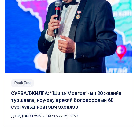
Peak Edu
СУРВАЛЖИЛГА: “Шинэ Монгол”-ын 20 жилийн
туршлага, ноу-хау ерөнхий боловсролын 60
сургуульд нэвтэрч эхэллээ
Д.ЭРДЭНЭТУЯА
・ 08 сарын 24, 2023