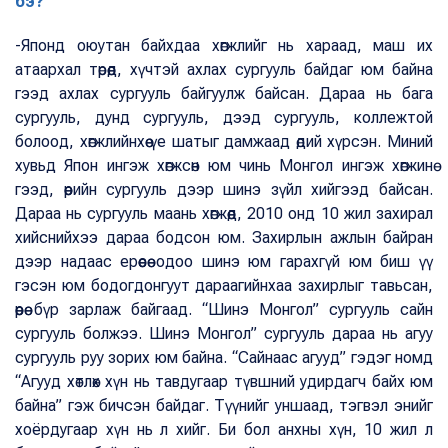
бэ?
-Японд оюутан байхдаа хөгжлийг нь хараад, маш их
атаархал төрөөд, хүчтэй ахлах сургууль байдаг юм байна
гээд ахлах сургууль байгуулж байсан. Дараа нь бага
сургууль, дунд сургууль, дээд сургууль, коллежтой
болоод, хөгжлийнхөө үе шатыг дамжаад өдий хүрсэн. Миний
хувьд Япон ингэж хөгжсөн юм чинь Монгол ингэж хөгжинө
гээд, өөрийн сургууль дээр шинэ зүйл хийгээд байсан.
Дараа нь сургууль маань хөгжөөд, 2010 онд 10 жил захирал
хийснийхээ дараа бодсон юм. Захирлын ажлын байран
дээр надаас ерөөсөө одоо шинэ юм гарахгүй юм биш үү
гэсэн юм бодогдонгуут дараагийнхаа захирлыг тавьсан,
өөрөө бүр зарлаж байгаад. “Шинэ Монгол” сургууль сайн
сургууль болжээ. Шинэ Монгол” сургууль дараа нь агуу
сургууль руу зорих юм байна. “Сайнаас агууд” гэдэг номд
“Агууд хөтлөх хүн нь тавдугаар түвшний удирдагч байх юм
байна” гэж бичсэн байдаг. Түүнийг уншаад, тэгвэл энийг
хоёрдугаар хүн нь л хийг. Би бол анхны хүн, 10 жил л