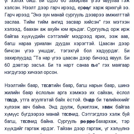
үг хэлэх биш. Би одоо 60 захирлыг үгээ явуулаа гэж
хэлсэн. Нээлт дээр гарч ирээд, ерөөсөө үг харж ярихгүй ээ.
Гарч ирээд “Энэ зун манай сургууль дээврээ амжилттай
заслаа. Тийм тийм ангид засвар хийсэн” гэх мэтхэн
хэлээд, баахан аж ахуйн юм ярьдаг. Сургуульд орж ирж
байгаа хүүхүүдийн сэтгэлийг мэдрээд ярих, ээж аав,
багш нараа уриалан дуудах хэрэгтэй. Цаасан дээр
бичсэн үгээ уншдаг, тэгэхгүй бол хадуурдаг. Би
захирлуудад “Та нар үгээ цаасан дээр бичээд явуул. Би
60 дэвтэр засъя. Би та нарт санаа өгье” гэх маягаар
нэгдүгээр хичээл орсон.
Нээлтийн баяр, төгсөлтийн баяр, багш нарын баяр, шинэ
жилийн баяр ёслолын арга хэмжээ их сайхан, ёслол
төгөлдөр, утга агуулгатай байх ёстой. Өнөөдөр би төслийнхнийг
хүлээж авч байна. Энд дуулж, бүжиглэж, хөтөлж байгаа
хүмүүс бүгдээрээ манай төгсөгчид. Сэтгэгдлээ хэлж буй
багш, төгсөгчид байна. Сургууль өөрөө өөрөөрөө бахархаж, тэр
хүүхдийг гаргаж ирдэг. Тайзан дээр гаргаж, үг хэлүүлнэ