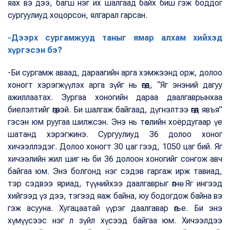
яах вэ дээ, багш нэг их шалгаад байх биш гэж боддог
сургуулиуд хоцорсон, ялгарал гарсан.
-Дээрх сургамжууд таныг ямар алхам хийхэд
хүргэсэн бэ?
-Би сургамж аваад, дараагийн арга хэмжээнд орж, долоо
хоногт хэрэгжүүлэх арга зүйг нь өгөөд, “Яг энэний дагуу
ажиллаатах. Зургаа хоногийн дараа даалгаврынхаа
биелэлтийг өгөөрэй. Би шалгаж байгаад, дүгнэлтээ өгөөд явъя”
гэсэн юм руугаа шилжсэн. Энэ нь төслийн хоёрдугаар үе
шатанд хэрэгжинэ. Сургуулиуд 36 долоо хоног
хичээллэдэг. Долоо хоногт 30 цаг гээд, 1050 цаг бий. Яг
хичээлийн жил шиг нь би 36 долоон хоногийг сонгож авч
байгаа юм. Энэ болгонд нэг сэдэв гаргаж ирж тавиад,
тэр сэдвээ яриад, түүнийхээ даалгаврыг өгнө. Яг ингээд
хийгээд үз дээ, тэгээд яаж байна, юу бодогдож байна вэ
гэж асууна. Хугацаатай үүрэг даалгавар өгье. Би энэ
хүмүүсээс нэг л зүйл хүсээд байгаа юм. Хичээлдээ