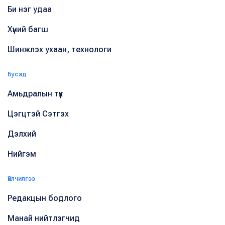
Би нэг удаа
Хүний багш
Шинжлэх ухаан, технологи
Бусад
Амьдралын түүх
Цэгцтэй Сэтгэх
Дэлхий
Нийгэм
Үйлчилгээ
Редакцын бодлого
Манай нийтлэгчид