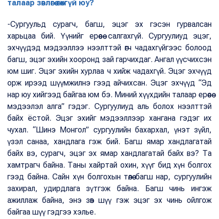
талаар зөвлөгөө өгөхгүй юу?
-Сургуульд сурагч, багш, эцэг эх гэсэн гурвалсан
харьцаа бий. Үүнийг ерөөсөө салгахгүй. Сургуулиуд эцэг,
эхчүүдэд мэдээллээ нээлттэй өгч чадахгүйгээс болоод
багш, эцэг эхийн хооронд зай гарчихдаг. Ангал үүсчихсэн
юм шиг. Эцэг эхийн хурлаа ч хийж чадахгүй. Эцэг эхчүүд
орж ирээд шүүмжилнэ гээд айчихсан. Эцэг эхчүүд “Эд
нар юу хийгээд байгаа юм бэ. Миний хүүхдийн талаар ерөөсөө
мэдээлэл алга” гэдэг. Сургуулиуд аль болох нээлттэй
байх ёстой. Эцэг эхийг мэдээллээр хангана гэдэг их
чухал. “Шинэ Монгол” сургуулийн бахархал, үнэт зүйл,
үзэл санаа, хандлага гэж бий. Багш ямар хандлагатай
байх вэ, сурагч, эцэг эх ямар хандлагатай байх вэ? Та
хамтрагч байна. Таны хайртай охин, хүүг бид хүн болгох
гээд байна. Сайн хүн болгохын төлөө багш нар, сургуулийн
захирал, удирдлага зүтгэж байна. Багш чинь ингэж
ажиллаж байна, энэ зөв шүү гэж эцэг эх чинь ойлгож
байгаа шүү гэдгээ хэлье.