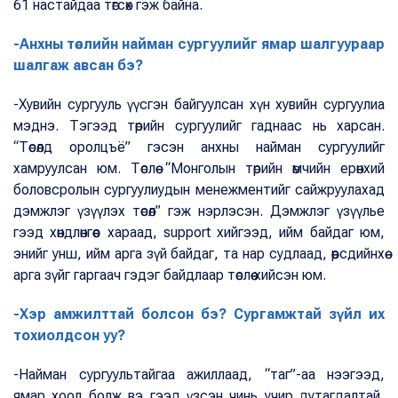
61 настайдаа төгсөх гэж байна.
-Анхны төслийн найман сургуулийг ямар шалгуураар
шалгаж авсан бэ?
-Хувийн сургууль үүсгэн байгуулсан хүн хувийн сургуулиа
мэднэ. Тэгээд төрийн сургуулийг гаднаас нь харсан.
“Төсөлд оролцъё” гэсэн анхны найман сургуулийг
хамруулсан юм. Төслөө “Монголын төрийн өмчийн ерөнхий
боловсролын сургуулиудын менежментийг сайжруулахад
дэмжлэг үзүүлэх төсөл” гэж нэрлэсэн. Дэмжлэг үзүүлье
гээд хөндлөнгөөс хараад, support хийгээд, ийм байдаг юм,
энийг унш, ийм арга зүй байдаг, та нар судлаад, өөрсдийнхөө
арга зүйг гаргаач гэдэг байдлаар төслөө хийсэн юм.
-Хэр амжилттай болсон бэ? Сургамжтай зүйл их
тохиолдсон уу?
-Найман сургуультайгаа ажиллаад, “таг”-аа нээгээд,
ямар хоол болж вэ гээд үзсэн чинь учир дутагдалтай,