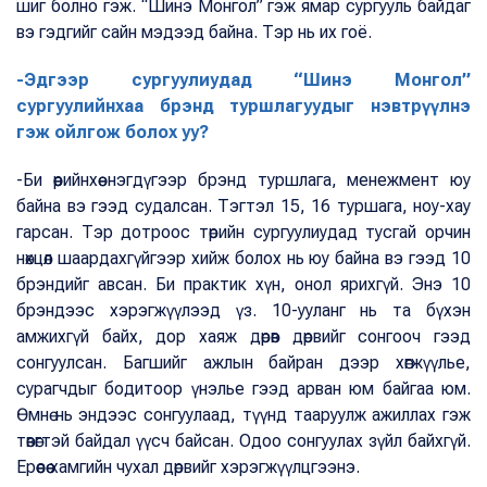
шиг болно гэж. “Шинэ Монгол” гэж ямар сургууль байдаг
вэ гэдгийг сайн мэдээд байна. Тэр нь их гоё.
-Эдгээр сургуулиудад “Шинэ Монгол”
сургуулийнхаа брэнд туршлагуудыг нэвтрүүлнэ
гэж ойлгож болох уу?
-Би өөрийнхөө нэгдүгээр брэнд туршлага, менежмент юу
байна вэ гээд судалсан. Тэгтэл 15, 16 туршага, ноу-хау
гарсан. Тэр дотроос төрийн сургуулиудад тусгай орчин
нөхцөл шаардахгүйгээр хийж болох нь юу байна вэ гээд 10
брэндийг авсан. Би практик хүн, онол ярихгүй. Энэ 10
брэндээс хэрэгжүүлээд үз. 10-ууланг нь та бүхэн
амжихгүй байх, дор хаяж дөрөв дөрвийг сонгооч гээд
сонгуулсан. Багшийг ажлын байран дээр хөгжүүлье,
сурагчдыг бодитоор үнэлье гээд арван юм байгаа юм.
Өмнө нь эндээс сонгуулаад, түүнд тааруулж ажиллах гэж
төвөгтэй байдал үүсч байсан. Одоо сонгуулах зүйл байхгүй.
Ерөөсөө хамгийн чухал дөрвийг хэрэгжүүлцгээнэ.