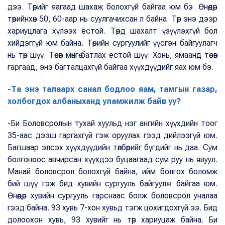
дээ. Төрийг яагаад шахаж болохгүй байгаа юм бэ. Өнөөдөр
төрийнхөн 50, 60-аар нь суулгачихсан л байна. Төр энэ дээр
хариуцлага хүлээх ёстой. Төрд шахалт үзүүлэхгүй бол
хийдэггүй юм байна. Төрийн сургуулийг үүсгэн байгуулагч
нь төр шүү. Төсөв мөнгө батлах ёстой шүү. Хонь, ямаанд төсөв
гаргаад, энэ багталцахгүй байгаа хүүхдүүдийг яах юм бэ.
-Та энэ талаарх санал бодлоо яам, тамгын газар,
холбогдох албаныханд уламжилж байв уу?
-Би Боловсролын тухай хуульд нэг ангийн хүүхдийн тоог
35-аас дээш гаргахгүй гэж оруулах гээд дийлээгүй юм.
Багшаар элсэх хүүхдүүдийн төлбөрийг бүгдийг нь даа. Сум
болгоноос авчирсан хүүхдээ буцаагаад сум руу нь явуул.
Манай боловсрол болохгүй байна, ийм болгох боломж
бий шүү гэж бид хувийн сургууль байгуулж байгаа юм.
Өнөөдөр хувийн сургууль гарснаас болж боловсрол уналаа
гээд байна. 93 хувь 7-хон хувьд тэгж цохигдохгүй ээ. Бид
долоохон хувь, 93 хувийг нь төр хариуцаж байна. Би