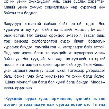
Орчин үеийн хүүхдүүдийг маш сайн судлах хэрэгтэй.
Миний үеийн хүмүүс социализмын үед сурагчид ийм
байсан гэж боддог.
Залуучууд хөгжилтэй сайхан байх ёстой гэдэг. Энэ
хүүхдүүд яг юу хүсч байна вэ гэдгийг мэддэг, бүтээлч
байх ёстой. Нэг хичээл орохдоо зүгээр л заадаг биш,
тэр хичээлд холбогдолтой сурах бичиг, бодлогын
хураамж бичдэг, хамгийн гол нь үлгэрлэдэг байх ёстой.
Энд орж ирсэн багш та хүүхдийг яг шударгаар үнэлж
байна уу. Нэг хүүхдийг магтаад, нөгөө хүүхдийг хэтэрхий
доош нь татаад ялгаварлал гаргаж байна уу. Таны үйлдэл
үнэн шударга байна уу гэдэг чухал. Тэгэхээр үлгэрлэдэг
багш байна. Энэ бүгд нийлэхээр та хүний багш болно.
“Шинэ Монгол”-ын багш бол хүний багш байдаг. Мессэж
маань ерөөсөө л энэ.
-Хүүхдийн сурах хүсэл эрмэлзэл, нүднийх нь гал
цогийг унтраачихгүй яаж сургах ёстой вэ. Та энэ