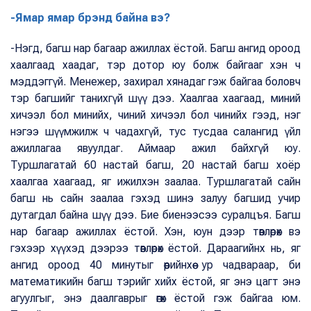
-Ямар ямар брэнд байна вэ?
-Нэгд, багш нар багаар ажиллах ёстой. Багш ангид ороод
хаалгаад хаадаг, тэр дотор юу болж байгааг хэн ч
мэддэггүй. Менежер, захирал хянадаг гэж байгаа боловч
тэр багшийг танихгүй шүү дээ. Хаалгаа хаагаад, миний
хичээл бол минийх, чиний хичээл бол чинийх гээд, нэг
нэгээ шүүмжилж ч чадахгүй, тус тусдаа салангид үйл
ажиллагаа явуулдаг. Аймаар ажил байхгүй юу.
Туршлагатай 60 настай багш, 20 настай багш хоёр
хаалгаа хаагаад, яг ижилхэн заалаа. Туршлагатай сайн
багш нь сайн заалаа гэхэд шинэ залуу багшид учир
дутагдал байна шүү дээ. Бие биенээсээ суралцъя. Багш
нар багаар ажиллах ёстой. Хэн, юун дээр төвлөрөх вэ
гэхээр хүүхэд дээрээ төвлөрөх ёстой. Дараагийнх нь, яг
ангид ороод 40 минутыг өөрийнхөө ур чадвараар, би
математикийн багш тэрийг хийх ёстой, яг энэ цагт энэ
агуулгыг, энэ даалгаврыг өгөх ёстой гэж байгаа юм.