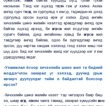
бүжиглэж, хөтөлж байгаа хүүхдүүд бүгд тухай тухай
насныхан. Тэнд нэг хүүхэд төгсөгч гэж үг хэлнэ. Ахлах
ангид сурч төгсөөд, их сургуульд ч юм уу, гадаадын их дээд
сургуульд орсон хүүхэд ирж үг хэлнэ. Дунд ангийн
хичээлийн шинэ жилийн нээлтэд аравдугаар ангид орж
байгаа хүүхэд ирээд, би өнгөрсөн жил есдүгээр ангийн
сурагч байлаа, дунд ангийнхны хувьд би өнгөрсөн жил
тавдугаар ангид байлаа, одоо би зургадугаар ангид
орсон, дүү нартаа хандаж хэлэхэд гээд хэлэх маш гоё
шүү дээ. Бид нэг хичээлийн жилд нэг хүүхдээр нэг л юм
удирдуулаад явдаг.
-Уламжлал ёсоор хичээлийн шинэ жил та бидний
мэддэгчлэн захирал үг хэлээд, дуучид урьж
авчирч дуулуулдаг тийм л байдалтай болсоор
ирсэн?
-Хичээлийн шинэ жилийн нээлт тэр чигээрээ баяр биш
ээ, шаар өлгөөд, хөгжим чанга тавиад, захирал хүмүүсийн өмнө