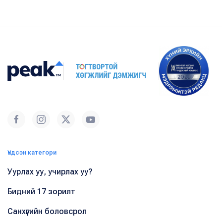
Үндсэн категори
Уурлах уу, учирлах уу?
Бидний 17 зорилт
Санхүүгийн боловсрол