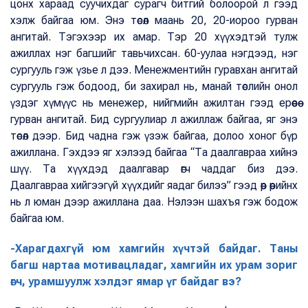
цонх хараад суучихдаг сурагч битгий болоорой л гээд
хэлж байгаа юм. Энэ төсөл маань 20, 20-иороо гурван
ангитай. Тэгэхээр их амар. Тэр 20 хүүхэдтэй тулж
ажиллах нэг багшийг тавьчихсан. 60-уулаа нэгдээд, нэг
сургууль гэж үзье л дээ. Менежментийн гуравхан ангитай
сургууль гэж бодоод, би захирал нь, манай төслийн онол
үздэг хүмүүс нь менежер, нийгмийн ажилтан гээд ерөөсөө
гурван ангитай. Бид сургуулиар л ажиллаж байгаа, яг энэ
төсөл дээр. Бид чадна гэж үзэж байгаа, долоо хоног бүр
ажиллана. Гэхдээ яг хэлээд байгаа “Та даалгавраа хийнэ
шүү. Та хүүхдэд даалгавар өгч чаддаг биз дээ.
Даалгавраа хийгээгүй хүүхдийг яадаг билээ” гээд өөр өөрийнх
нь л юман дээр ажиллана даа. Нэлээн шахъя гэж бодож
байгаа юм.
-Харагдахгүй юм хамгийн хүчтэй байдаг. Таны
багш нартаа мотивацладаг, хамгийн их урам зориг
өгч, урамшуулж хэлдэг ямар үг байдаг вэ?