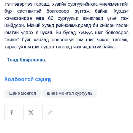
тэтгэвэртээ гараад, хувийн сургуулийнхаа мнежментийг
бүр системтэй болгохоор зүтгэж байна. Хүрдэг
хэмжээндээ өнөөдөр 60 сургуульд ажиллаад үзье гэж
шийдсэн. Миний хувьд өөрийнхөө амьдралд би хийсэн гэсэн
юмтай үлдэх л чухал. Би бусад хүмүүс шиг боловсрол
“живж” буйг хараад сонсоогүй юм шиг чихээ таглаж,
хараагүй юм шиг нүдээ таглаад явж чадахгүй байна.
-Танд баярлалаа.
Холбоотой сэдвүүд
шинэ монгол
шинэ монгол сургууль