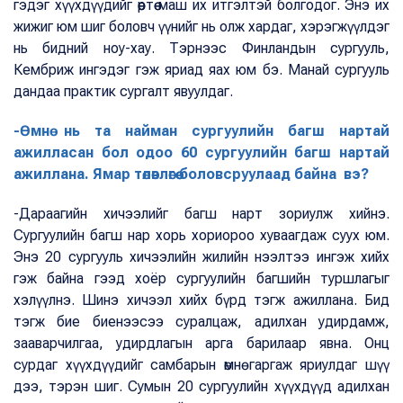
гэдэг хүүхдүүдийг өөртөө маш их итгэлтэй болгодог. Энэ их
жижиг юм шиг боловч үүнийг нь олж хардаг, хэрэгжүүлдэг
нь бидний ноу-хау. Тэрнээс Финландын сургууль,
Кембриж ингэдэг гэж яриад яах юм бэ. Манай сургууль
дандаа практик сургалт явуулдаг.
-Өмнө нь та найман сургуулийн багш нартай
ажилласан бол одоо 60 сургуулийн багш нартай
ажиллана. Ямар төлөвлөгөө боловсруулаад байна вэ?
-Дараагийн хичээлийг багш нарт зориулж хийнэ.
Сургуулийн багш нар хорь хориороо хуваагдаж суух юм.
Энэ 20 сургууль хичээлийн жилийн нээлтээ ингэж хийх
гэж байна гээд хоёр сургуулийн багшийн туршлагыг
хэлүүлнэ. Шинэ хичээл хийх бүрд тэгж ажиллана. Бид
тэгж бие биенээсээ суралцаж, адилхан удирдамж,
зааварчилгаа, удирдлагын арга барилаар явна. Онц
сурдаг хүүхдүүдийг самбарын өмнө гаргаж яриулдаг шүү
дээ, тэрэн шиг. Сумын 20 сургуулийн хүүхдүүд адилхан