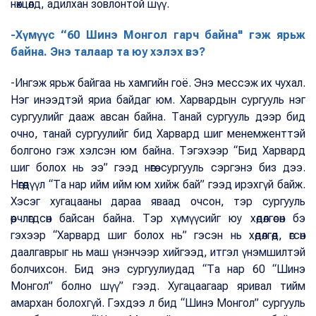
нөхцөлд, адилхан зовлонтой шүү.
-Хүмүүс “60 Шинэ Монгол гарч байна" гэж ярьж
байна. Энэ талаар та юу хэлэх вэ?
-Ингэж ярьж байгаа нь хамгийн гоё. Энэ мессэж их чухал.
Нэг инээдтэй яриа байдаг юм. Харвардын сургууль нэг
сургуулийг дааж авсан байна. Танай сургууль дээр бид
очно, танай сургуулийг бид Харвард шиг менемженттэй
болгоно гэж хэлсэн юм байна. Тэгэхээр “Бид Харвард
шиг болох нь ээ” гээд нөгөө сургууль сэргэнэ биз дээ.
Нөгөөдүүл “Та нар ийм ийм юм хийж бай” гээд ирэхгүй байж.
Хэсэг хугацааны дараа яваад очсон, тэр сургууль
өөрчлөгдсөн байсан байна. Тэр хүмүүсийг юу хөдөлгөсөн бэ
гэхээр “Харвард шиг болох нь” гэсэн нь хөдөлгөөд, өгсөн
даалгаврыг нь маш үнэнчээр хийгээд, итгэл үнэмшилтэй
болчихсон. Бид энэ сургуулиудад “Та нар 60 “Шинэ
Монгол” болно шүү” гээд. Хугацаагаар яривал тийм
амархан болохгүй. Гэхдээ л бид “Шинэ Монгол” сургууль