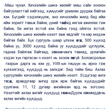
-Маш чухал. Хичээлийн шинэ жилийг маш сайн зохион
байгуулалттай хийгээд, хүмүүсийг уриалан дуудаж байгаа
юм. Бүгдийг сэдэлжүүлж, энэ хичээлийн жилд бид ийм
ийм зорилт тавьж байна, үүний төлөө бид ингэж ажиллах гэж
байна, би ингэх ёстой юм байна гээд ойлгох ёстой.
Хичээлийн шинэ жилийн нээлт яаж явдгийг та нар мэдэж
байгаа байх. Бүх сургууль шаар үлээж өлгөөд, 500 хүүхэд
байна уу, 3000 хүүхэд байна уу хүүхдүүдийг цуглуулж,
гаднаа байлгаж байгаад, хөгжмөө чанга тавиад, урлагийн
хэдэн хүн гаргасан ч нээлт нь эхэлж өгөхгүй. Боловсролын
газрын дарга нь юм уу, УИХ-ын гишүүн нь ирнэ гэж
хүлээлгээд, хүүхдүүд нь залхдаг. Бид тийм биш. Ахлах
сургуулийн хичээлийн шинэ жилийн нээлт. Есдүгээр анги
төгсөөд, аравдугаар ангид орж ирж байгаа хүүхдүүдийг
суулгана. 11, 12 дугаар ангийнхан ард нь зогсоно.
Нээлтийг ахлах ангийг хүүхдүүд хөтөлнө. Дуулж хөгжимддөг нь
ахлах ангийн хүүхдүүд.