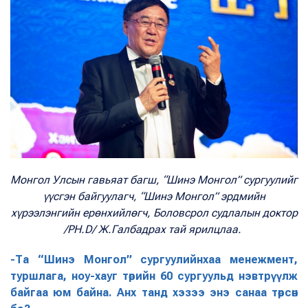
Монгол Улсын гавьяат багш, “Шинэ Монгол” сургуулийг
үүсгэн байгуулагч, “Шинэ Монгол” эрдмийн
хүрээлэнгийн ерөнхийлөгч, Боловсрол судлалын доктор
/PH.D/ Ж.Галбадрах тай ярилцлаа.
-Та “Шинэ Монгол” сургуулийнхаа менежмент,
туршлага, ноу-хауг төрийн 60 сургуульд нэвтрүүлж
байгаа юм байна. Анх танд хэзээ энэ санаа төрсөн