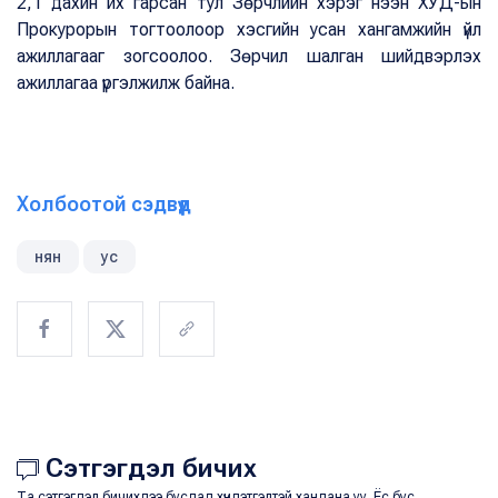
2,1 дахин их гарсан тул Зөрчлийн хэрэг нээн ХУД-ын
Прокурорын тогтоолоор хэсгийн усан хангамжийн үйл
ажиллагааг зогсоолоо. Зөрчил шалган шийдвэрлэх
ажиллагаа үргэлжилж байна.
Холбоотой сэдвүүд
нян
ус
Сэтгэгдэл бичих
Та сэтгэгдэл бичихдээ бусдад хүндэтгэлтэй хандана уу. Ёс бус