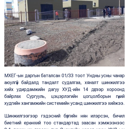
МХЕГ-ын даргын баталсан 01/33 тоот Ундны усны чанар
аюулгүй байдалд тандалт судалгаа, хяналт шинжилгээ
хийх удирдамжийн дагуу ХУД-ийн 14 дүгээр хороонд
байрлах Сургууль, цэцэрлэгийн цогцолборын гүний
худгийн хангамжийн системийн усанд шинжилгээ хийжээ.
Шинжилгээгээр гэдэсний бүлгийн нян илэрсэн, бичил
биетний ерөнхий тоо стандартад заасан хэмжээнээс