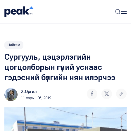
Нийгэм
Сургууль, цэцэрлэгийн
цогцолборын гүний уснаас
гэдэсний бүлгийн нян илэрчээ
Х.Оргил
11 сарын 06, 2019