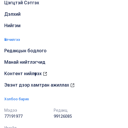
Цэгцтэй Сэтгэх
Дэлхий
Нийгэм
Үйлчилгээ
Редакцын бодлого
Манай нийтлэгчид
Контент нийлүүлэх
Эвэнт дээр хамтран ажиллах
Холбоо барих
Мэдээ
Редакц
77191977
99126085
Имэйл