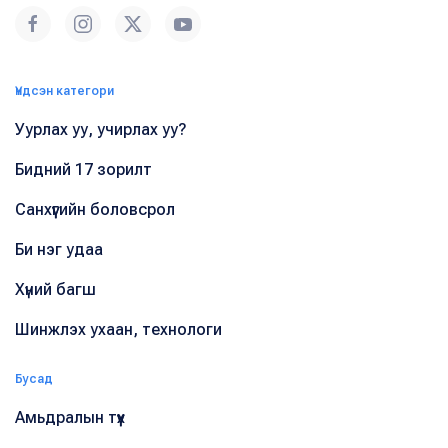
Үндсэн категори
Уурлах уу, учирлах уу?
Бидний 17 зорилт
Санхүүгийн боловсрол
Би нэг удаа
Хүний багш
Шинжлэх ухаан, технологи
Бусад
Амьдралын түүх