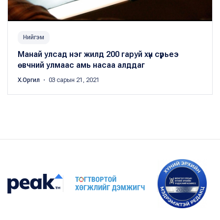
Нийгэм
Манай улсад нэг жилд 200 гаруй хүн сүрьеэ
өвчний улмаас амь насаа алддаг
Х.Оргил
・ 03 сарын 21, 2021