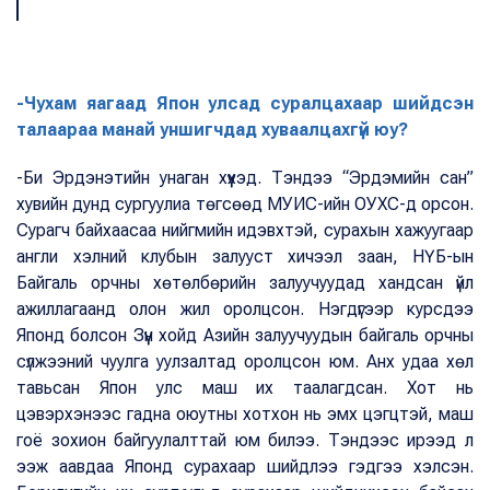
-Чухам яагаад Япон улсад суралцахаар шийдсэн
талаараа манай уншигчдад хуваалцахгүй юу?
-Би Эрдэнэтийн унаган хүүхэд. Тэндээ “Эрдэмийн сан”
хувийн дунд сургуулиа төгсөөд МУИС-ийн ОУХС-д орсон.
Сурагч байхаасаа нийгмийн идэвхтэй, сурахын хажуугаар
англи хэлний клубын залууст хичээл заан, НҮБ-ын
Байгаль орчны хөтөлбөрийн залуучуудад хандсан үйл
ажиллагаанд олон жил оролцсон. Нэгдүгээр курсдээ
Японд болсон Зүүн хойд Азийн залуучуудын байгаль орчны
сүлжээний чуулга уулзалтад оролцсон юм. Анх удаа хөл
тавьсан Япон улс маш их таалагдсан. Хот нь
цэвэрхэнээс гадна оюутны хотхон нь эмх цэгцтэй, маш
гоё зохион байгуулалттай юм билээ. Тэндээс ирээд л
ээж аавдаа Японд сурахаар шийдлээ гэдгээ хэлсэн.