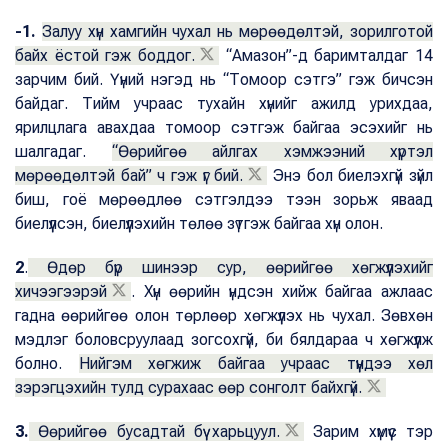
-1.
Залуу хүн хамгийн чухал нь мөрөөдөлтэй, зорилготой
байх ёстой гэж боддог.
“Амазон”-д баримталдаг 14
зарчим бий. Үүний нэгэд нь “Томоор сэтгэ” гэж бичсэн
байдаг. Тийм учраас тухайн хүнийг ажилд урихдаа,
ярилцлага авахдаа томоор сэтгэж байгаа эсэхийг нь
шалгадаг.
“Өөрийгөө айлгах хэмжээний хүртэл
мөрөөдөлтэй бай” ч гэж үг бий.
Энэ бол биелэхгүй зүйл
биш, гоё мөрөөдлөө сэтгэлдээ тээн зорьж яваад
биелүүлсэн, биелүүлэхийн төлөө зүтгэж байгаа хүн олон.
2
.
Өдөр бүр шинээр сур, өөрийгөө хөгжүүлэхийг
хичээгээрэй
. Хүн өөрийн үндсэн хийж байгаа ажлаас
гадна өөрийгөө олон төрлөөр хөгжүүлэх нь чухал. Зөвхөн
мэдлэг боловсруулаад зогсохгүй, би бялдараа ч хөгжүүлж
болно.
Нийгэм хөгжиж байгаа учраас түүндээ хөл
зэрэгцэхийн тулд сурахаас өөр сонголт байхгүй.
3.
Өөрийгөө бусадтай бүү харьцуул.
Зарим хүмүүс тэр