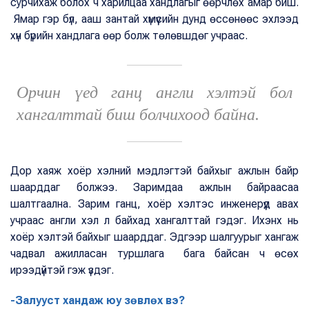
сурчихаж болох ч харилцаа хандлагыг өөрчлөх амар биш.
Ямар гэр бүл, ааш зантай хүмүүсийн дунд өссөнөөс эхлээд
хүн бүрийн хандлага өөр болж төлөвшдөг учраас.
Орчин үед ганц англи хэлтэй бол
хангалттай биш болчихоод байна.
Дор хаяж хоёр хэлний мэдлэгтэй байхыг ажлын байр
шаарддаг болжээ. Заримдаа ажлын байраасаа
шалтгаална. Зарим ганц, хоёр хэлтэс инженерүүд авах
учраас англи хэл л байхад хангалттай гэдэг. Ихэнх нь
хоёр хэлтэй байхыг шаарддаг. Эдгээр шалгуурыг хангаж
чадвал ажилласан туршлага бага байсан ч өсөх
ирээдүйтэй гэж үздэг.
-Залууст хандаж юу зөвлөх вэ?