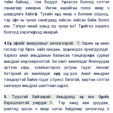
тийм байхад… гэж боддог. Үүнээсээ болоод сэтгэл
санаагаар хямарна. Ингэж өөрийгөө голох ямар ч
шаардлага байхгүй. Тухайн хүнд ямар ч боломж олдоод,
тэр зүйл нь чухал санагдаад хийсэн хийсэн байж болох
юм. Тэгвэл чиний хувьд юу чухал вэ? Түүнийгээ зорилго
болгоод хэрэгжүүлээд яваарай.
4
.
Бүх зүйлийг амжуулахыг хичээгээрэй.
Зарим хүн ажил
гэсээр гэр бүлээ, найз нөхдөө, эрүү мэндээ орхигдуулдаг.
Хэрвээ ажил амьдралын балансаа тэнцвэржүүлж сурвал
амьдрал илүү сонирхолтой. Би хамт ажилладаг Япончуудаа
эртхэн харь, компьютерээ унтраа гэдэг. /инээв/
Хэтэрхий их ажилладаг хүмүүс шүү дээ. Ажил амьдрал
тэнцвэртэй байна гэдэг стресс багатай, өөртөө сэтгэл
хангалуун амьдрах шалтгаан шүү дээ.
5.
Тууштай байгаарай. Амьдралд хүн янз бүрийн
бэрхшээлтэй учирдаг.
Тэр замд яаж уруудаж,
уналтад орсон ч ямар нэгэн байдлаар хичээгээд л