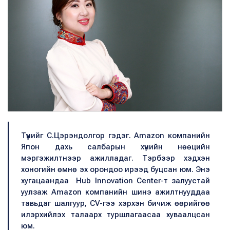
Түүнийг С.Цэрэндолгор гэдэг. Amazon компанийн
Япон дахь салбарын хүнийн нөөцийн
мэргэжилтнээр ажилладаг. Тэрбээр хэдхэн
хоногийн өмнө эх орондоо ирээд буцсан юм. Энэ
хугацаандаа Hub Innovation Center-т залуустай
уулзаж Amazon компанийн шинэ ажилтнууддаа
тавьдаг шалгуур, CV-гээ хэрхэн бичиж өөрийгөө
илэрхийлэх талаарх туршлагаасаа хуваалцсан
юм.