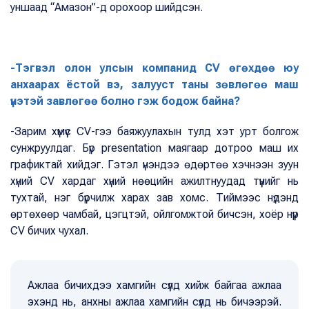
уншаад “Амазон”-д орохоор шийдсэн.
-Тэгвэл олон улсын компанид СV өгөхдөө юу
анхаарах ёстой вэ, залууст таны зөвлөгөө маш
үнэтэй завлөгөө болно гэж бодож байна?
-Зарим хүмүүс CV-гээ баяжуулахын тулд хэт урт болгож
сунжруулдаг. Бүр presentation маягаар дотроо маш их
графиктай хийдэг. Гэтэл үнэндээ өдөртөө хэчнээн зуун
хүний CV хардаг хүний нөөцийн ажилтнуудад түүнийг нь
тухтай, нэг бүрчилж харах зав хомс. Тиймээс нүдэнд
өртөхөөр чамбай, цэгцтэй, ойлгомжтой бичсэн, хоёр нүүр
СV бичих чухал.
Ажлаа бичихдээ хамгийн сүүлд хийж байгаа ажлаа
эхэнд нь, анхны ажлаа хамгийн сүүлд нь бичээрэй.