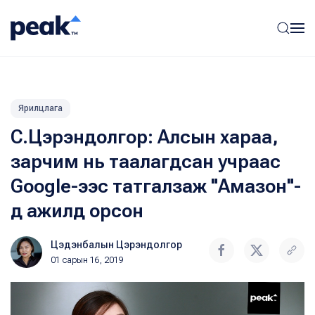
Ярилцлага
С.Цэрэндолгор: Алсын хараа,
зарчим нь таалагдсан учраас
Google-ээс татгалзаж "Амазон"-
д ажилд орсон
Цэдэнбалын Цэрэндолгор
01 сарын 16, 2019