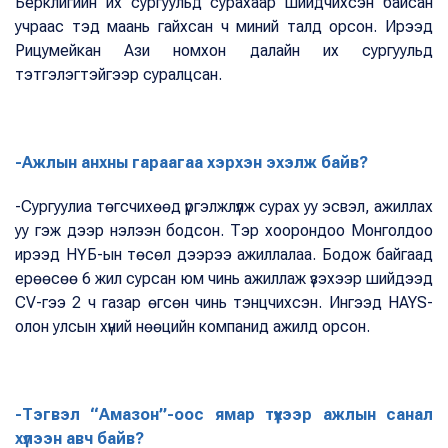
Берклигийн их сургуульд сурахаар шийдчихсэн байсан
учраас тэд маань гайхсан ч миний талд орсон. Ирээд
Рицумейкан Ази номхон далайн их сургуульд
тэтгэлэгтэйгээр суралцсан.
-Ажлын анхны гараагаа хэрхэн эхэлж байв?
-Сургуулиа төгсчихөөд үргэлжлүүлж сурах уу эсвэл, ажиллах
уу гэж дээр нэлээн бодсон. Тэр хоорондоо Монголдоо
ирээд НҮБ-ын төсөл дээрээ ажиллалаа. Бодож байгаад
ерөөсөө 6 жил сурсан юм чинь ажиллаж үзэхээр шийдээд
CV-гээ 2 ч газар өгсөн чинь тэнцчихсэн. Ингээд HAYS-
олон улсын хүний нөөцийн компанид ажилд орсон.
-Тэгвэл “Амазон”-оос ямар түүхээр ажлын санал
хүлээн авч байв?