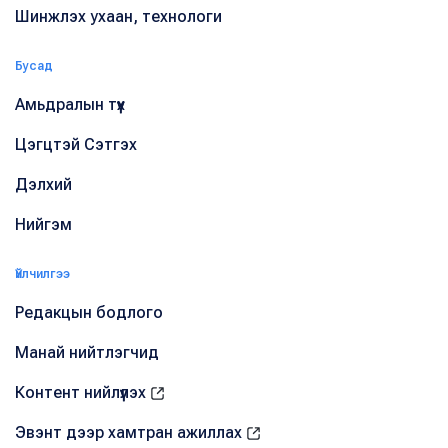
Шинжлэх ухаан, технологи
Бусад
Амьдралын түүх
Цэгцтэй Сэтгэх
Дэлхий
Нийгэм
Үйлчилгээ
Редакцын бодлого
Манай нийтлэгчид
Контент нийлүүлэх
Эвэнт дээр хамтран ажиллах