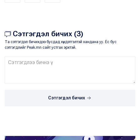
Сэтгэгдэл бичих (3)
Та сэтгэгдэл бичихдээ бусдад хүндэтгэлтэй хандана уу. Ёс бус
сэтгэгдлийг Peak.mn сайт устгах эрхтэй.
Сэтгэгдэл бичих