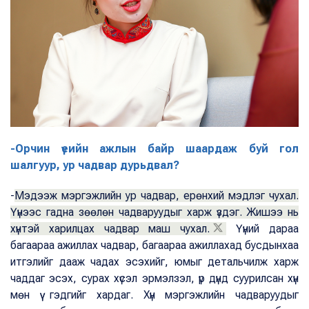
-Орчин үеийн ажлын байр шаардаж буй гол
шалгуур, ур чадвар дурьдвал?
-
Мэдээж мэргэжлийн ур чадвар, ерөнхий мэдлэг чухал.
Үүнээс гадна зөөлөн чадваруудыг харж үздэг. Жишээ нь
хүнтэй харилцах чадвар маш чухал.
Үүний дараа
багаараа ажиллах чадвар, багаараа ажиллахад бусдынхаа
итгэлийг дааж чадах эсэхийг, юмыг детальчилж харж
чаддаг эсэх, сурах хүсэл эрмэлзэл, үр дүнд суурилсан хүн
мөн үү гэдгийг хардаг. Хүн мэргэжлийн чадваруудыг