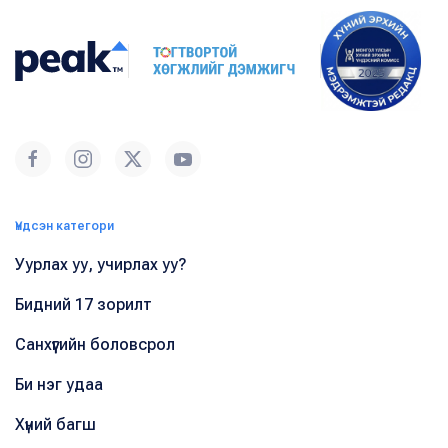
Үндсэн категори
Уурлах уу, учирлах уу?
Бидний 17 зорилт
Санхүүгийн боловсрол
Би нэг удаа
Хүний багш