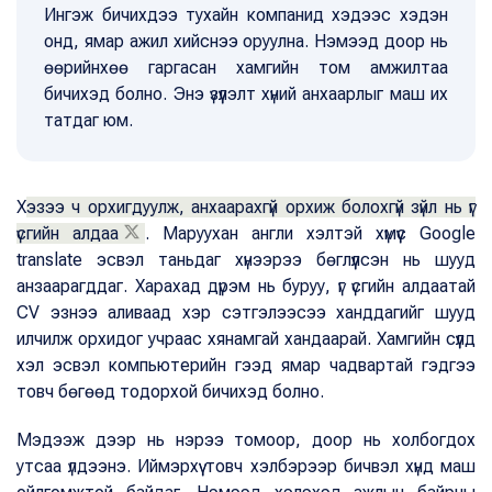
Ингэж бичихдээ тухайн компанид хэдээс хэдэн
онд, ямар ажил хийснээ оруулна. Нэмээд доор нь
өөрийнхөө гаргасан хамгийн том амжилтаа
бичихэд болно. Энэ үзүүлэлт хүний анхаарлыг маш их
татдаг юм.
Х
эзээ ч орхигдуулж, анхаарахгүй орхиж болохгүй зүйл нь үг
үсгийн алдаа
. Маруухан англи хэлтэй хүмүүс Google
translate эсвэл таньдаг хүнээрээ бөглүүлсэн нь шууд
анзаарагддаг. Харахад дүрэм нь буруу, үг үсгийн алдаатай
СV эзнээ аливаад хэр сэтгэлээсээ ханддагийг шууд
илчилж орхидог учраас хянамгай хандаарай. Хамгийн сүүлд
хэл эсвэл компьютерийн гээд ямар чадвартай гэдгээ
товч бөгөөд тодорхой бичихэд болно.
Мэдээж дээр нь нэрээ томоор, доор нь холбогдох
утсаа үлдээнэ. Иймэрхүү товч хэлбэрээр бичвэл хүнд маш