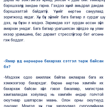
бэрхшээлүүд зөндөө гарна. Гэхдээ хүний амьдрал дандаа
бэрхшээлтэй байдаггүй. Үүнийг өөртөө сануулаад
зоригжоод явдаг. Хүн бүх зүйлийг бага багаар л сурдаг шүү
дээ, хүн бүхэн л мэднэ. Заримдаа хэт хурдан өссөн зүйл
амархан унадаг. Бага багаар урагшилсан зүйлдээ хүн улам
ихээр урамшина, бас дарамт стрессгүйгээр бат өгсөнө
гэж боддог.
-Ямар үед өөрөөрөө бахархах сэтгэл төрж байсан
бэ?
-Мэдээж одоо ажиллаж байгаа ажлаараа бага их
хэмжээгээр бахархдаг. Өөрөө өөртөө хамгийн их
бахархаж байсан зүйл гэвэл бакалавр, магистраа
хамгаалахдаа хоёуланд нь хамгийн өндөр голчтой
оюутнаар шалгарсан маань. Олон орны оюутнууд
дундаас Монгол хүн гэж зарлуулаад сургуулийнхаа