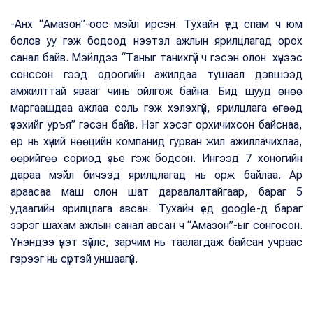
-Анх “Амазон”-оос мэйл ирсэн. Тухайн үед спам ч юм
болов уу гэж бодоод нээтэл ажлын ярилцлагад орох
санал байв. Мэйлдээ “Таныг танихгүй ч гэсэн олон хүнээс
сонссон гээд одоогийн ажилдаа тушаал дэвшээд
амжилттай явааг чинь ойлгож байна. Бид шууд өнөө
маргаашдаа ажлаа соль гэж хэлэхгүй, ярилцлага өгөөд
үзэхийг уръя” гэсэн байв. Нэг хэсэг орхичихсон байснаа,
ер нь хүний нөөцийн компанид гурван жил ажиллачихлаа,
өөрийгөө сориод үзье гэж бодсон. Ингээд 7 хоногийн
дараа мэйл бичээд ярилцлагад нь орж байлаа. Ар
араасаа маш олон шат дараалалтайгаар, бараг 5
удаагийн ярилцлага авсан. Тухайн үед google-д бараг
зэрэг шахам ажлын санал авсан ч “Амазон”-ыг сонгосон.
Үнэндээ үнэт зүйлс, зарчим нь таалагдаж байсан учраас
гэрээг нь сүртэй уншаагүй.