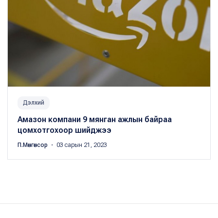
Дэлхий
Амазон компани 9 мянган ажлын байраа
цомхотгохоор шийджээ
П.Мөнгөнсор
・ 03 сарын 21, 2023