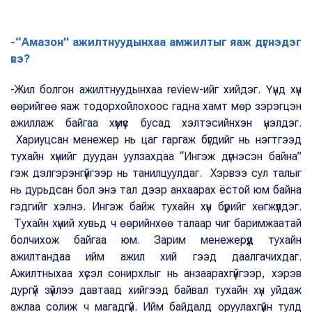
-“Амазон” ажилтнуудынхаа амжилтыг яаж дүгнэдэг
вэ?
-Жил болгон ажилтнуудынхаа review-ийг хийдэг. Үүнд хүн
өөрийгөө яаж тодорхойлохоос гадна хамт мөр зэрэгцэн
ажиллаж байгаа хүмүүс бусад хэлтэсийнхэн үнэлдэг.
Хариуцсан менежер нь цаг гаргаж бүгдийг нь нэгтгээд
тухайн хүнийг дуудан уулзахдаа “Ингэж дүгнэсэн байна”
гэж дэлгэрэнгүйгээр нь танилцуулдаг. Хэрвээ сул талыг
нь дурьдсан бол энэ тал дээр анхаарах ёстой юм байна
гэдгийг хэлнэ. Ингэж байж тухайн хүн бүрийг хөгжүүлдэг.
Тухайн хүний хувьд ч өөрийнхөө талаар чиг баримжаатай
болчихож байгаа юм. Зарим менежерүүд тухайн
ажилтандаа ийм ажил хий гээд даалгачихдаг.
Ажилтныхаа хүсэл сонирхлыг нь анзаарахгүйгээр, хэрэв
дургүй зүйлээ давтаад хийгээд байвал тухайн хүн уйдаж
ажлаа солиж ч магадгүй. Ийм байдалд оруулахгүйн тулд