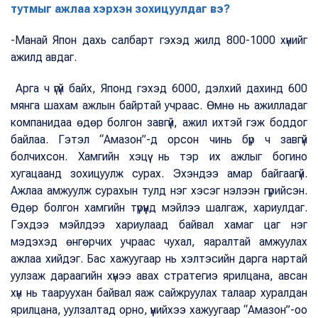
тутмыг ажлаа хэрхэн зохицуулдаг вэ?
-Манай Япон дахь салбарт гэхэд жилд 800-1000 хүнийг
ажилд авдаг.
Арга ч үгүй байх, Японд гэхэд 6000, дэлхий дахинд 600
мянга шахам ажлын байртай учраас. Өмнө нь ажилладаг
компанидаа өдөр болгон завгүй, ажил ихтэй гэж боддог
байлаа. Гэтэл “Амазон”-д орсон чинь бүр ч завгүй
болчихсон. Хамгийн хэцүү нь тэр их ажлыг богино
хугацаанд зохицуулж сурах. Эхэндээ амар байгаагүй.
Ажлаа амжуулж сурахын тулд нэг хэсэг нэлээн гүрийсэн.
Өдөр болгон хамгийн түрүүнд мэйлээ шалгаж, хариулдаг.
Гэхдээ мэйлдээ хариулаад байвал хамаг цаг нэг
мэдэхэд өнгөрчих учраас чухал, яаралтай амжуулах
ажлаа хийдэг. Бас хажуугаар нь хэлтэсийн дарга нартай
уулзаж дараагийн хүнээ авах стратегиэ ярилцана, авсан
хүн нь тааруухан байвал яаж сайжруулах талаар хуралдан
ярилцана, уулзалтад орно, үүнийхээ хажуугаар “Амазон”-оо