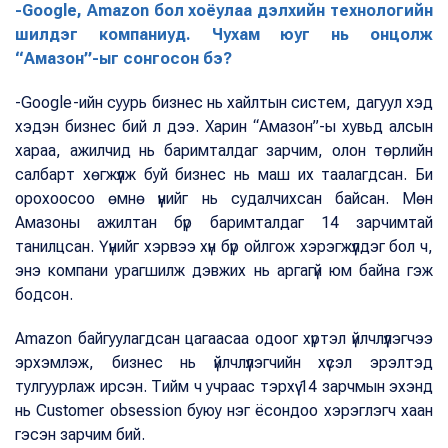
-Google, Amazon бол хоёулаа дэлхийн технологийн
шилдэг компаниуд. Чухам юуг нь онцолж
“Амазон”-ыг сонгосон бэ?
-Google-ийн суурь бизнес нь хайлтын систем, дагуул хэд
хэдэн бизнес бий л дээ. Харин “Амазон”-ы хувьд алсын
хараа, ажилчид нь баримталдаг зарчим, олон төрлийн
салбарт хөгжүүлж буй бизнес нь маш их таалагдсан. Би
орохоосоо өмнө үүнийг нь судалчихсан байсан. Мөн
Амазоны ажилтан бүр баримталдаг 14 зарчимтай
танилцсан. Үүнийг хэрвээ хүн бүр ойлгож хэрэгжүүлдэг бол ч,
энэ компани урагшилж дэвжих нь аргагүй юм байна гэж
бодсон.
Amazon байгуулагдсан цагаасаа одоог хүртэл үйлчлүүлэгчээ
эрхэмлэж, бизнес нь үйлчлүүлэгчийн хүсэл эрэлтэд
тулгуурлаж ирсэн. Тийм ч учраас тэрхүү 14 зарчмын эхэнд
нь Customer obsession буюу нэг ёсондоо хэрэглэгч хаан
гэсэн зарчим бий.