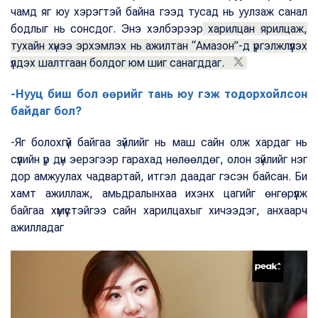
чамд яг юу хэрэгтэй байна гээд тусад нь уулзаж санал
бодлыг нь сонсдог. Энэ хэлбэрээр
харилцан ярилцаж,
тухайн хүнээ эрхэмлэх нь ажилтан “Амазон”-д үргэлжлүүлэх
үлдэх шалтгаан болдог юм шиг санагддаг.
-Нууц биш бол өөрийг тань юу гэж тодорхойлсон
байдаг бол?
-Яг болохгүй байгаа зүйлийг нь маш сайн олж хардаг нь
сүүлийн үр дүн эерэгээр гарахад нөлөөлдөг, олон зүйлийг нэг
дор амжуулах чадвартай, итгэл даадаг гэсэн байсан. Би
хамт ажиллаж, амьдралынхаа ихэнх цагийг өнгөрүүлж
байгаа хүмүүстэйгээ сайн харилцахыг хичээдэг, анхаарч
ажилладаг