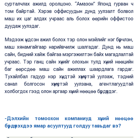
сурталчлах ажилд оролцоно. “Амазон” Японд гурван ч
том байртай. Хэрэв оффисуудын дунд уулзалт болвол
маш их цаг алдах учраас аль болох өөрийн оффистоо
дуудаж уулздаг.
Мэдээж үндсэн ажил болох тэр олон мэйлийг нэг бүрчлэн,
маш хянамгайгаар нарийвчилж шалгадаг. Дунд нь маш
сайн, бидний хайж байгаа мэргэжилтэн байх магадлалтай
учраас. Тэр ганц сайн хүнийг олохын тулд хүний нөөцийн
баг өөрсдөө маш сайн ажиллах шаардлага гардаг.
Тухайлбал гадуур нэр хүндтэй хүмүүстэй уулзаж, тэдний
санал болгосон хүмүүстэй уулзана, агентлагуудтай
холбогдох гээд олон аргаар хүний нөөцөө бүрдүүлдэг.
-Дэлхийн томоохон компаниуд хүний нөөцөө
бүрдүүлэхдээ ямар асуултууд голдуу тавьдаг вэ?