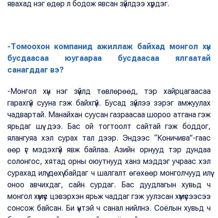
явахад нэг өдөр л бодож явсан зүйлдээ хүрдэг.
-Томоохон компанид ажиллаж байхад монгол хүн
бусдаасаа юугаараа бусдаасаа ялгаатай
санагддаг вэ?
-Монгол хүн нэг зүйлд төвлөрөөд, тэр хайрцагаасаа
гарахгүй сууна гэж байхгүй. Бусад зүйлээ зэрэг амжуулах
чадвартай. Манайхан суусан газраасаа шороо атгана гэж
ярьдаг шүү дээ. Бас ой тогтоолт сайтай гэж боддог,
ялангуяа хэл сурах тал дээр. Эндээс “Коничива”-гаас
өөр үг мэдэхгүй явж байлаа. Азийн орнууд тэр дундаа
солонгос, хятад орны оюутнууд ханз мэддэг учраас хэл
сурахад илүү дөхүү байдаг ч шалгалт өгөхөөр монголчууд илүү
оноо авчихдаг, сайн сурдаг. Бас дуудлагын хувьд ч
монгол хүмүүс цэвэрхэн ярьж чаддаг гэж уулзсан хүмүүсээсээ
сонсож байсан. Би үүнтэй ч санал нийлнэ. Соёлын хувьд ч