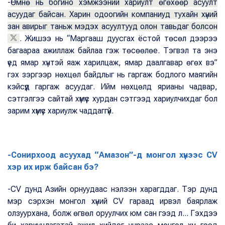
-
Өмнө нь богино хэмжээний хариулт өгөхөөр асуулт
асуудаг байсан. Харин одоогийн компаниуд тухайн хүний
зан авирыг таньж мэдэх асуултууд олон тавьдаг болсон
. Жишээ нь “Маргааш дуусгах ёстой төсөл дээрээ
багаараа ажиллаж байлаа гэж төсөөлөе. Тэгвэл та энэ
үед ямар хүнтэй яаж харилцаж, ямар даалгавар өгөх вэ”
гэх зэргээр нөхцөл байдлыг нь гаргаж бодлого маягийн
кэйсүүд гаргаж асуудаг. Ийм нөхцөлд ярианы чадвар,
сэтгэлгээ сайтай хүмүүс хурдан сэтгээд хариулчихдаг бол
зарим хүмүүс хариулж чаддаггүй.
-Сонирхоод асуухад “Амазон”-д монгол хүнээс CV
хэр их ирж байсан бэ?
-CV дунд Азийн орнуудаас нэлээн харагддаг. Тэр дунд
мэр сэрхэн монгол хүний CV гараад ирвэл баярлаж
олзуурхана, болж өгвөл оруулчих юм сан гээд л... Гэхдээ