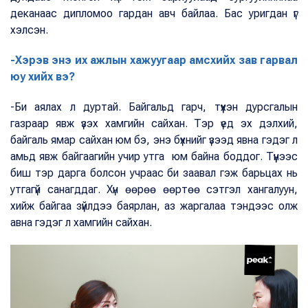
деканаас дипломоо гардан авч байлаа. Бас уригдан үг
хэлсэн.
-Хэрэв энэ их ажлын хажуугаар амсхийх зав гарвал
юу хийх вэ?
-Би аялах л дуртай. Байгальд гарч, түүхэн дурсгалын
газраар явж үзэх хамгийн сайхан. Тэр үед эх дэлхий,
байгаль ямар сайхан юм бэ, энэ бүхнийг үзээд явна гэдэг л
амьд явж байгаагийн учир утга юм байна боддог. Түүнээс
биш тэр дарга болсон учраас би заавал гэж барьцах нь
утгагүй санагддаг. Хүн өөрөө өөртөө сэтгэл хангалуун,
хийж байгаа зүйлдээ баярлан, аз жаргалаа тэндээс олж
авна гэдэг л хамгийн сайхан.