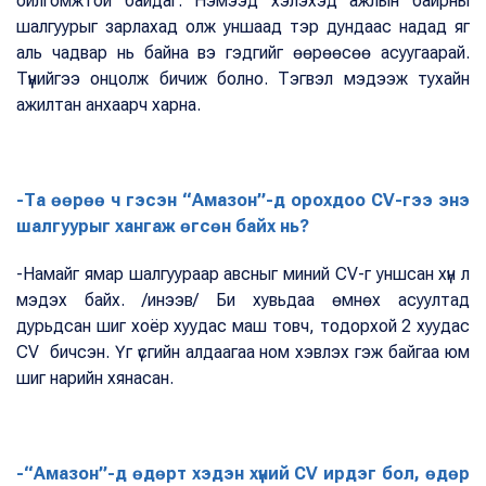
ойлгомжтой байдаг. Нэмээд хэлэхэд ажлын байрны
шалгуурыг зарлахад олж уншаад тэр дундаас надад яг
аль чадвар нь байна вэ гэдгийг өөрөөсөө асуугаарай.
Түүнийгээ онцолж бичиж болно. Тэгвэл мэдээж тухайн
ажилтан анхаарч харна.
-Та өөрөө ч гэсэн “Амазон”-д орохдоо CV-гээ энэ
шалгуурыг хангаж өгсөн байх нь?
-Намайг ямар шалгуураар авсныг миний CV-г уншсан хүн л
мэдэх байх. /инээв/ Би хувьдаа өмнөх асуултад
дурьдсан шиг хоёр хуудас маш товч, тодорхой 2 хуудас
CV бичсэн. Үг үсгийн алдаагаа ном хэвлэх гэж байгаа юм
шиг нарийн хянасан.
-“Амазон”-д өдөрт хэдэн хүний CV ирдэг бол, өдөр