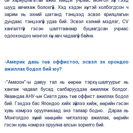
би хариуцлагатай ажил хийдэг учраас монгол хүн гээд
шууд авчихаж болохгүй. Хэд хэдэн хүнтэй холбогдсон ч
зарим нь эхний шатанд тэнцээд эсвэл ярилцлагын
дундаас тэнцээгүй удаа бий. Эсвэл хэлний мэдлэг, CV
хангалтгүй гэсэн шалтгаанаар буцаагдсан учраас
одоохондоо монгол хүн авч чадаагүй байна.
-Америк дахь төв оффистоо, эсвэл эх орондоо
ажиллах бодол бий юу?
-”Амазон”-ы давуу тал нь өөрөө тэрхүү шалгуурыг нь
хангаж чадвал бусад салбарууддаа ажиллаж болдог.
Яваандаа АНУ-ын Сиатл дахь төв оффист ажиллах бодол
бий. Гэхдээ бас Япондоо хийх зүйлээ хийж, өөрийн гэсэн
хувь нэмрээ оруулчихаад энэ талаар бодно. Дараа нь
Монголдоо хүний нөөцийн чиглэлээр ажиллая, өөрийн
гэсэн хувь нэмрээ оруулна алсын зорилго бий.