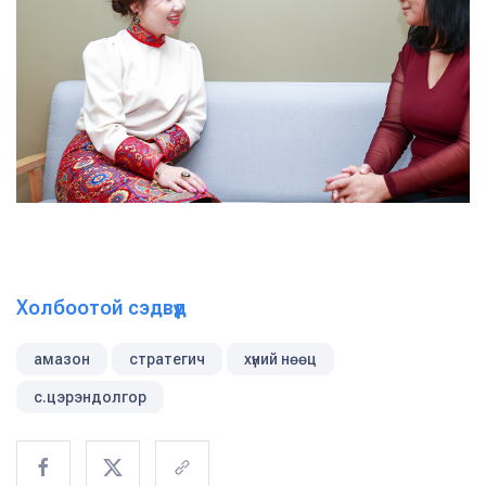
Холбоотой сэдвүүд
амазон
стратегич
хүний нөөц
с.цэрэндолгор