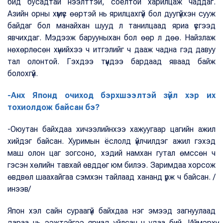
бид бусадтай нээлттэй, соёлтой харилцаж чаддаг.
Азийн орны хүмүүс өөртэй нь ярилцахгүй бол дуугүйхэн сууж
байдаг бол манайхан шууд л танилцаад яриа үүсгээд
явчихдаг. Мэдээж барууныхан бол өөр л дөө. Найзлаж
нөхөрлөсөн хүнийхээ ч итгэлийг ч дааж чадна гэд давуу
тал олонтой. Гэхдээ түүндээ бардаад яваад байж
болохгүй.
-Анх Японд очиход бэрхшээлтэй зүйл хэр их
тохиолдож байсан бэ?
-Оюутан байхдаа хичээлийнхээ хажуугаар цагийн ажил
хийдэг байсан. Хуримын ёслолд үйлчилдэг ажил гэхэд
маш олон цаг зогсоно, хэдий намхан гутал өмссөн ч
гэсэн хөлийн тавхай өвддөг юм билээ. Заримдаа хорсож
өвдвөл шаахайгаа сэмхэн тайлаад хананд үрж ч байсан. /
инээв/
Япон хэл сайн сураагүй байхдаа нэг эмээд загнуулаад
дараа нь ээжтэйгээ яриад уйлсан ч удаа бий. Иймэрхүү