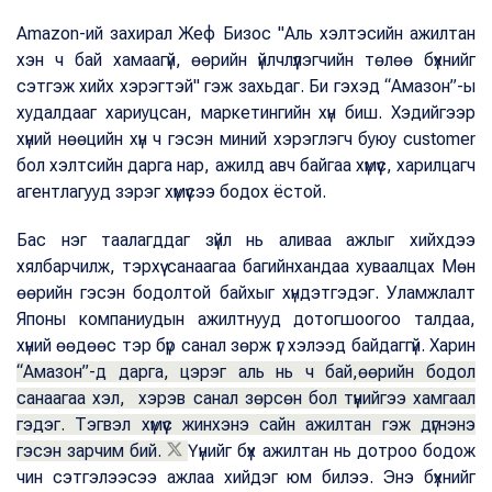
Amazon-ий захирал Жеф Бизос "Аль хэлтэсийн ажилтан
хэн ч бай хамаагүй, өөрийн үйлчлүүлэгчийн төлөө бүхнийг
сэтгэж хийх хэрэгтэй" гэж захьдаг. Би гэхэд “Амазон”-ы
худалдааг хариуцсан, маркетингийн хүн биш. Хэдийгээр
хүний нөөцийн хүн ч гэсэн миний хэрэглэгч буюу customer
бол хэлтсийн дарга нар, ажилд авч байгаа хүмүүс, харилцагч
агентлагууд зэрэг хүмүүсээ бодох ёстой.
Бас нэг таалагддаг зүйл нь аливаа ажлыг хийхдээ
хялбарчилж, тэрхүү санаагаа багийнхандаа хуваалцах Мөн
өөрийн гэсэн бодолтой байхыг хүндэтгэдэг. Уламжлалт
Японы компаниудын ажилтнууд дотогшоогоо талдаа,
хүний өөдөөс тэр бүр санал зөрж үг хэлээд байдаггүй. Харин
“Амазон”-д дарга, цэрэг аль нь ч бай,өөрийн бодол
санаагаа хэл, хэрэв санал зөрсөн бол түүнийгээ хамгаал
гэдэг. Тэгвэл хүмүүс жинхэнэ сайн ажилтан гэж дүгнэнэ
гэсэн зарчим бий.
Үүнийг бүх ажилтан нь дотроо бодож
чин сэтгэлээсээ ажлаа хийдэг юм билээ. Энэ бүхнийг