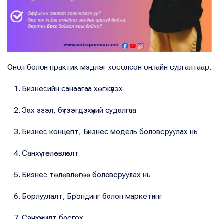
Онол болон практик мэдлэг хосолсон онлайн сургалтаар:
Бизнесийн санаагаа хөгжүүлэх
Зах зээл, бүтээгдэхүүний судалгаа
Бизнес концепт, Бизнес модель боловсруулах нь
Санхүү төлөвлөлт
Бизнес төлөвлөгөө боловсруулах нь
Борлуулалт, Брэндинг болон маркетинг
Санхүүжилт босгох