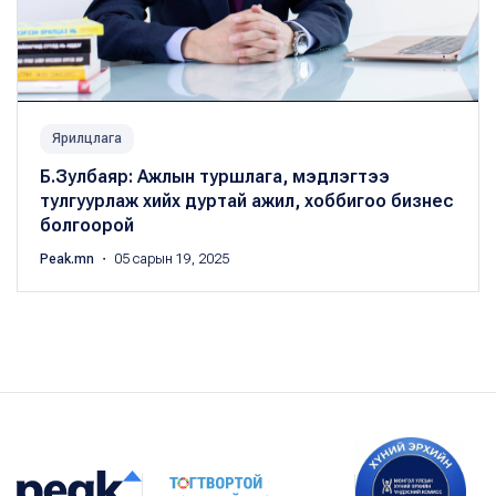
Ярилцлага
Б.Зулбаяр: Ажлын туршлага, мэдлэгтээ
тулгуурлаж хийх дуртай ажил, хоббигоо бизнес
болгоорой
Peak.mn
・ 05 сарын 19, 2025