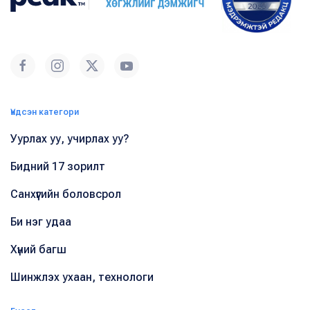
Үндсэн категори
Уурлах уу, учирлах уу?
Бидний 17 зорилт
Санхүүгийн боловсрол
Би нэг удаа
Хүний багш
Шинжлэх ухаан, технологи