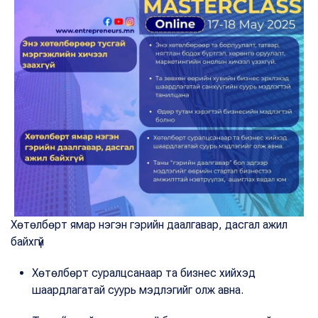
Хөтөлбөрт ямар нэгэн гэрийн даалгавар, дасгал ажил
байхгүй
Хөтөлбөрт суралцсанаар та бизнес хийхэд
шаардлагатай суурь мэдлэгийг олж авна.