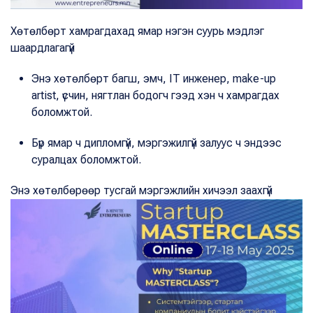
Хөтөлбөрт хамрагдахад ямар нэгэн суурь мэдлэг
шаардлагагүй
Энэ хөтөлбөрт багш, эмч, IT инженер, make-up
artist, үсчин, нягтлан бодогч гээд хэн ч хамрагдах
боломжтой.
Бүр ямар ч дипломгүй, мэргэжилгүй залуус ч эндээс
суралцах боломжтой.
Энэ хөтөлбөрөөр тусгай мэргэжлийн хичээл заахгүй