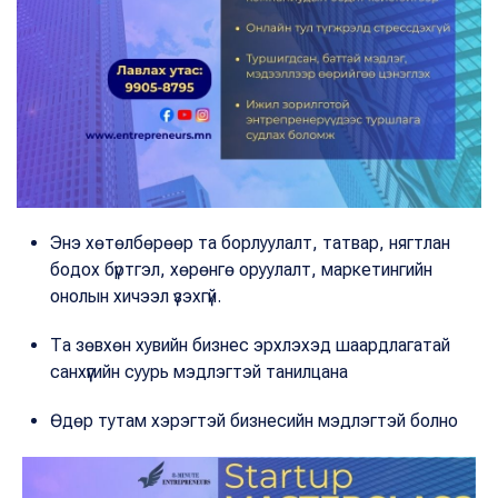
Энэ хөтөлбөрөөр та борлуулалт, татвар, нягтлан
бодох бүртгэл, хөрөнгө оруулалт, маркетингийн
онолын хичээл үзэхгүй.
Та зөвхөн хувийн бизнес эрхлэхэд шаардлагатай
санхүүгийн суурь мэдлэгтэй танилцана
Өдөр тутам хэрэгтэй бизнесийн мэдлэгтэй болно