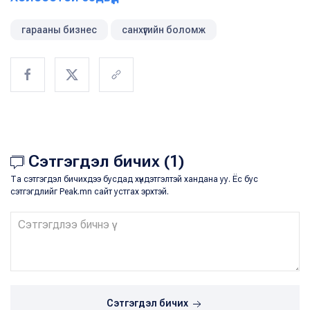
гарааны бизнес
санхүүгийн боломж
Сэтгэгдэл бичих (1)
Та сэтгэгдэл бичихдээ бусдад хүндэтгэлтэй хандана уу. Ёс бус
сэтгэгдлийг Peak.mn сайт устгах эрхтэй.
Сэтгэгдэл бичих