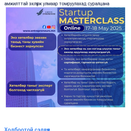
амжилттай эхлүүлж улмаар томруулахад суралцана
Холбоотой сэдвүүд