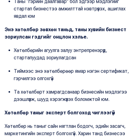
Таны “гэрийн даалгавар” бол эдгээр мэдлэгийг
стартап бизнестээ амжилттай нэвтрүүлэх, ашиглах
явдал юм
Энэ хөтөлбөр зөвхөн таньд, таны хувийн бизнест
зориулсан гэдгийг онцлон хэлье.
Хөтөлбөрийн агуулга залуу энтрепренэрүүд,
стартапуудад зориулагдсан
Тиймээс энэ хөтөлбөрөөр ямар нэгэн сертификат,
гэрчилгээ олгохгүй
Та хөтөлбөрт хамрагдсанаар бизнесийн мэдлэгээ
дээшлүүлж, шууд хэрэгжүүлэх боломжтой юм.
Хөтөлбөр таныг эксперт болгоход чиглээгүй
Хөтөлбөр нь таныг сайн нягтлан бодогч, эдийн засагч,
маркетингийн эксперт болгохгүй. Харин танд бизнесээ