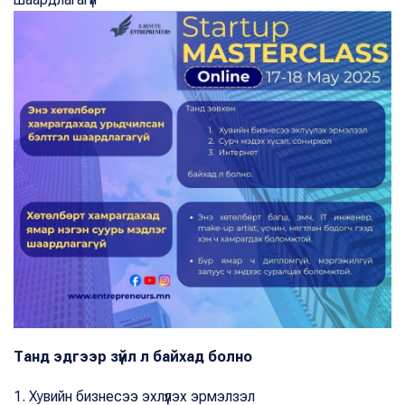
Танд эдгээр зүйл л байхад болно
1. Хувийн бизнесээ эхлүүлэх эрмэлзэл