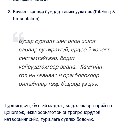
Бизнес төслөө бусдад танилцуулах нь (Pitching &
Presentation)
Бусад сургалт шиг олон хоног
сараар сунжрахгүй, ердөө 2 хоногт
системтэйгээр, бодит
кэйсүүдтэйгээр заана. Хамгийн
гол нь хаанаас ч орж болохоор
онлайнаар гээд бодоод үз дээ.
Туршигдсан, баттай мэдлэг, мэдээллээр өөрийгөө
цэнэглэж, ижил зорилготой энтрепренерүүдтэй
нетворкинг хийх, туршлага судлах боломж.