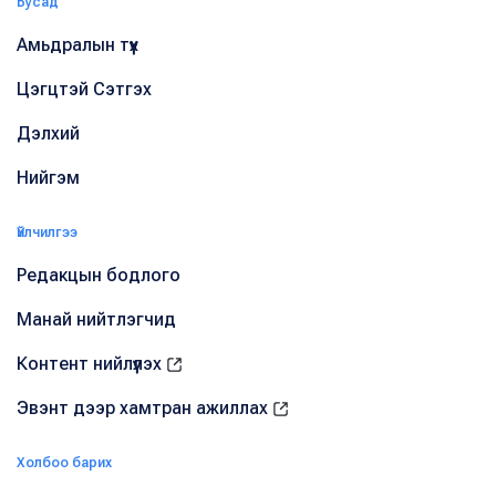
Бусад
Амьдралын түүх
Цэгцтэй Сэтгэх
Дэлхий
Нийгэм
Үйлчилгээ
Редакцын бодлого
Манай нийтлэгчид
Контент нийлүүлэх
Эвэнт дээр хамтран ажиллах
Холбоо барих