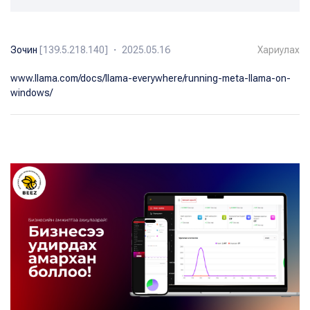
Зочин
[139.5.218.140] ・ 2025.05.16
Хариулах
www.llama.com/docs/llama-everywhere/running-meta-llama-on-
windows/