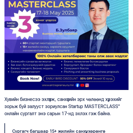
Хувийн бизнесээ эхлүүлж, санхүүгийн эрх чөлөөнд хүрэхийг
зорьж буй залууст зориулсан Startup MASTERCLASS"
онлайн сургалт энэ сарын 17-нд эхлэх гэж байна.
Сургагч багшаар 15+ жилийн санхүү, хөрөнгө