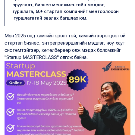
оруулалт, бизнес менежментийн мэдлэг,
туршлага, 60+ стартап компанийг менторлосон
туршлагатай зөвлөх багшлах юм.
Мөн 2025 онд хамгийн эрэлттэй, хамгийн хэрэгцээтэй
стартап бизнес, энтрепренэршипийн мэдлэг, ноу-хауг
системтэйгээр, хөтөлбөрөөр олж мэдэх боломжийг
"Startup MASTERCLASS" олгож байна.