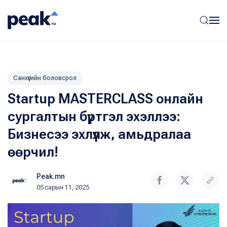
Санхүүгийн боловсрол
Startup MASTERCLASS онлайн
сургалтын бүртгэл эхэллээ:
Бизнесээ эхлүүлж, амьдралаа
өөрчил!
Peak.mn
05 сарын 11, 2025