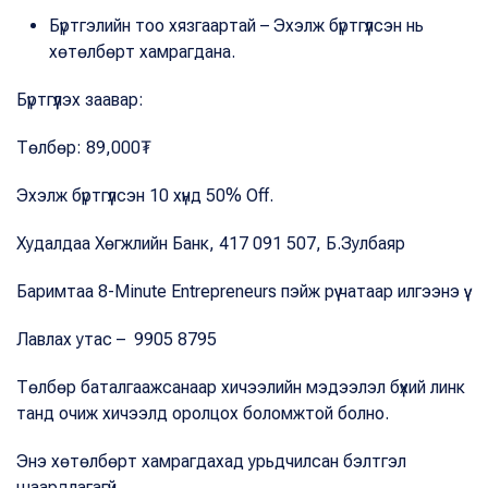
Бүртгэлийн тоо хязгаартай – Эхэлж бүртгүүлсэн нь
хөтөлбөрт хамрагдана.
Бүртгүүлэх заавар:
Төлбөр: 89,000₮
Эхэлж бүртгүүлсэн 10 хүнд 50% Off.
Худалдаа Хөгжлийн Банк, 417 091 507, Б.Зулбаяр
Баримтаа 8-Minute Entrepreneurs пэйж рүү чатаар илгээнэ үү.
Лавлах утас – 9905 8795
Төлбөр баталгаажсанаар хичээлийн мэдээлэл бүхий линк
танд очиж хичээлд оролцох боломжтой болно.
Энэ хөтөлбөрт хамрагдахад урьдчилсан бэлтгэл
шаардлагагүй