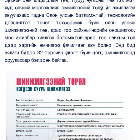
Зүрхний хэм алдагдлын төв, Нуруу нугасны төв гэх мэт
хүнд өвчний мэргэжлийн эмчилгээний төвүүд үйл ажиллагаа
явуулахаас гадна Олон улсын батламжтай, технологийн
дэвшилтэт тоног төхөөрөмж бүхий олон улсын
шинжилгээний төв, арьс гоо сайхны нарийн оношилгоо,
мэс ажилбар хийлгэх боломжтой арьс, гоо сайхны төв
дээд зэргийн эмчилгээ үйлчилгээг авч болно. Энд бид
аялагч бүрдээ 32 төрлийн үзүүлэлт бүхий цогц шинжилгээнд
оруулахаар бэлдсэн байгаа.