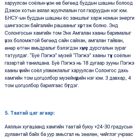
харуулсан соёлын үнэн өв бөгөөд буддын шашны болоод
Дэжон хотын аялал жуулчлалын гол газруудын нэг юм.
БНСУ-ын буддын шашны ёс заншлыг харж номын энерги
шингээсэн байгалийн рашааныг хүртэж болно. Энд
Солонгосын хамгийн том Энх Амгалан хааны барималыг
үзэх боломжтой бөгөөд сайн сайхан, амгалан тайван,
өнөр өтгөн амьдралыг бэлэгдэн хүмүүс дурсгалын зураг
татуулдаг. “Буё Пэгжэ” музей “Пэгжэ” хааны түүх соёлын
газартай танилцана. Буё Пэгжэ нь 18 дугаар зууны Пэгжэ
хааны үеийн соёл уламжлалыг харуулсан Солонгос дахь
хамгийн том цогцолбор музейнүүдийн нэг юм. 3 давхар, 4
том цогцолбор барилгаас бүтдэг.
5. Таатай цаг агаар:
Аяллын хугацаанд хамгийн таатай буюу +24-30 градусын
дулаантай байх ба уур амьсгал нь зөөлөн, чийглэг учраас