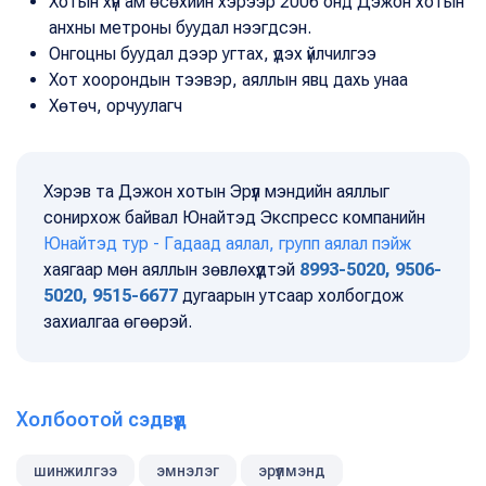
Хотын хүн ам өсөхийн хэрээр 2006 онд Дэжон хотын
анхны метроны буудал нээгдсэн.
Онгоцны буудал дээр угтах, үдэх үйлчилгээ
Хот хоорондын тээвэр, аяллын явц дахь унаа
Хөтөч, орчуулагч
Хэрэв та Дэжон хотын Эрүүл мэндийн аяллыг
сонирхож байвал Юнайтэд Экспресс компанийн
Юнайтэд тур - Гадаад аялал, групп аялал пэйж
хаягаар мөн аяллын зөвлөхүүдтэй
8993-5020, 9506-
5020, 9515-6677
дугаарын утсаар холбогдож
захиалгаа өгөөрэй.
Холбоотой сэдвүүд
шинжилгээ
эмнэлэг
эрүүлмэнд