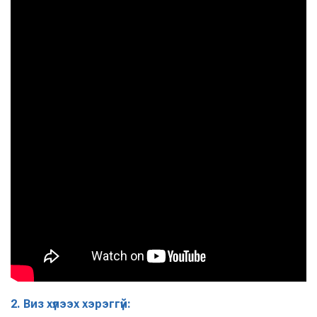
2. Виз хүлээх хэрэггүй: