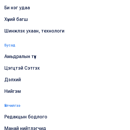
Би нэг удаа
Хүний багш
Шинжлэх ухаан, технологи
Бусад
Амьдралын түүх
Цэгцтэй Сэтгэх
Дэлхий
Нийгэм
Үйлчилгээ
Редакцын бодлого
Манай нийтлэгчид