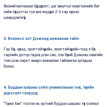
Визний материал бүрдүүлэлт, цаг авалтыг мэргэжлийн баг
хийж гүйцэтгэх тул виз мэдүүлж 2-3 сар хүлээх
шаардлагагүй.
3. Вэлнесс хот Дэжонд алжаалаа тайл:
Гэр бүл, хүүхэд, эрэгтэйчүүдийн, эмэгтэйчүүдийн гээд л бүх
төрлийн дотор гадна усан сан, спа бүхий Дэжоны хамгийн
том усан паркт амарч алжаалаа тайлангаа зугаацах
болно.
4. Буддын шашны соёл уламжлалын төв, түүхийн
дурсгалт газрууд:
“Гүнжи Хан” тосгон нь эртний буддын шашны түүх соёлыг