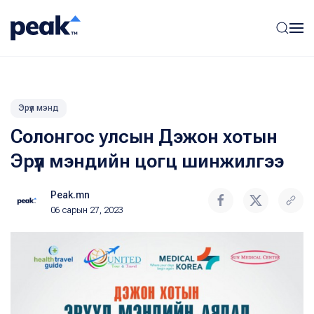
Эрүүл мэнд
Солонгос улсын Дэжон хотын
Эрүүл мэндийн цогц шинжилгээ
Peak.mn
06 сарын 27, 2023