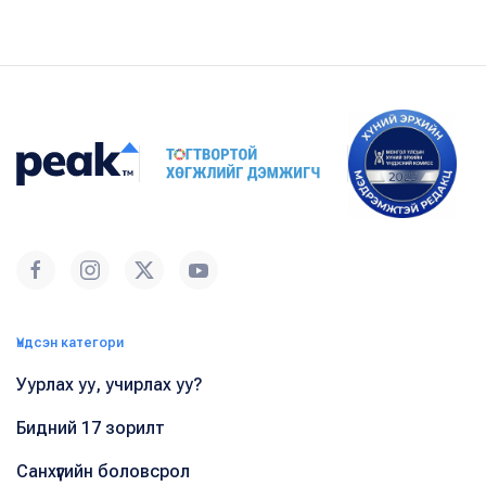
Үндсэн категори
Уурлах уу, учирлах уу?
Бидний 17 зорилт
Санхүүгийн боловсрол