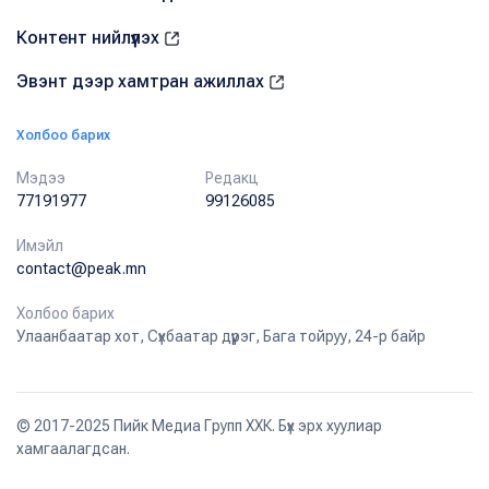
Контент нийлүүлэх
Эвэнт дээр хамтран ажиллах
Холбоо барих
Мэдээ
Редакц
77191977
99126085
Имэйл
contact@peak.mn
Холбоо барих
Улаанбаатар хот, Сүхбаатар дүүрэг, Бага тойруу, 24-р байр
© 2017-2025 Пийк Медиа Групп ХХК. Бүх эрх хуулиар
хамгаалагдсан.