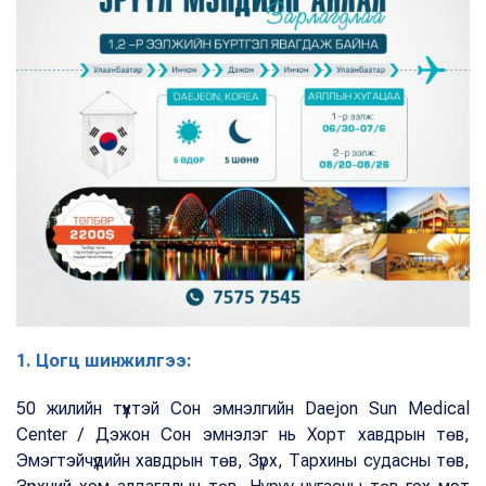
1. Цогц шинжилгээ:
50 жилийн түүхтэй Сон эмнэлгийн Daejon Sun Medical
Center / Дэжон Сон эмнэлэг нь Хорт хавдрын төв,
Эмэгтэйчүүдийн хавдрын төв, Зүрх, Тархины судасны төв,