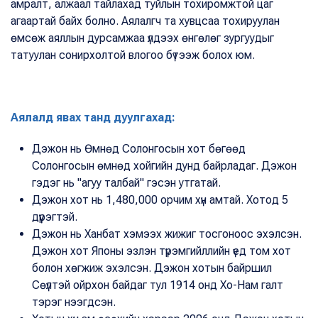
амралт, алжаал тайлахад туйлын тохиромжтой цаг
агаартай байх болно. Аялалгч та хувцсаа тохируулан
өмсөж аяллын дурсамжаа үлдээх өнгөлөг зургуудыг
татуулан сонирхолтой влогоо бүтээж болох юм.
Аялалд явах танд дуулгахад:
Дэжон нь Өмнөд Солонгосын хот бөгөөд
Солонгосын өмнөд хойгийн дунд байрладаг. Дэжон
гэдэг нь "агуу талбай" гэсэн утгатай.
Дэжон хот нь 1,480,000 орчим хүн амтай. Хотод 5
дүүрэгтэй.
Дэжон нь Ханбат хэмээх жижиг тосгоноос эхэлсэн.
Дэжон хот Японы эзлэн түрэмгийллийн үед том хот
болон хөгжиж эхэлсэн. Дэжон хотын байршил
Сөүлтэй ойрхон байдаг тул 1914 онд Хо-Нам галт
тэрэг нээгдсэн.