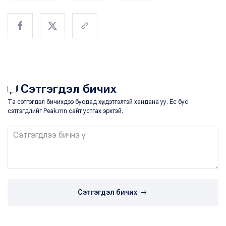
Сэтгэгдэл бичих
Та сэтгэгдэл бичихдээ бусдад хүндэтгэлтэй хандана уу. Ёс бус
сэтгэгдлийг Peak.mn сайт устгах эрхтэй.
Сэтгэгдэл бичих