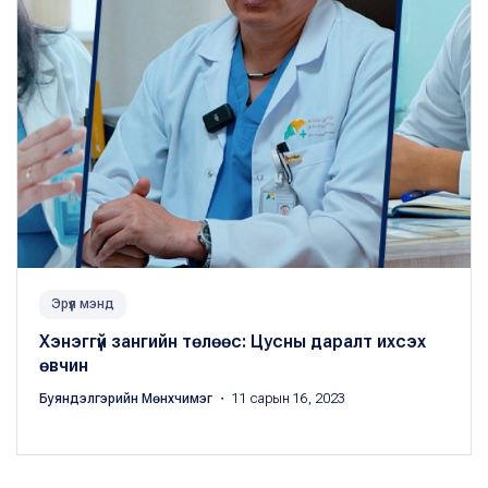
Эрүүл мэнд
Хэнэггүй зангийн төлөөс: Цусны даралт ихсэх
өвчин
Буяндэлгэрийн Мөнхчимэг
・ 11 сарын 16, 2023