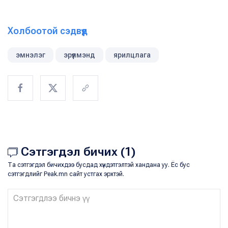
Холбоотой сэдвүүд
эмнэлэг
эрүүлмэнд
ярилцлага
Сэтгэгдэл бичих (1)
Та сэтгэгдэл бичихдээ бусдад хүндэтгэлтэй хандана уу. Ёс бус
сэтгэгдлийг Peak.mn сайт устгах эрхтэй.