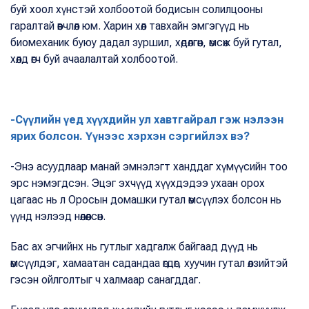
буй хоол хүнстэй холбоотой бодисын солилцооны
гаралтай өвчлөл юм. Харин хөл тавхайн эмгэгүүд нь
биомеханик буюу дадал зуршил, хөдөлгөөн, өмсөж буй гутал,
хөлд өгч буй ачаалалтай холбоотой.
-Сүүлийн үед хүүхдийн ул хавтгайрал гэж нэлээн
ярих болсон. Үүнээс хэрхэн сэргийлэх вэ?
-Энэ асуудлаар манай эмнэлэгт ханддаг хүмүүсийн тоо
эрс нэмэгдсэн. Эцэг эхчүүд хүүхдэдээ ухаан орох
цагаас нь л Оросын домашки гутал өмсүүлэх болсон нь
үүнд нэлээд нөлөөлсөн.
Бас ах эгчийнх нь гутлыг хадгалж байгаад дүүд нь
өмсүүлдэг, хамаатан садандаа өгдөг, хуучин гутал өлзийтэй
гэсэн ойлголтыг ч халмаар санагддаг.