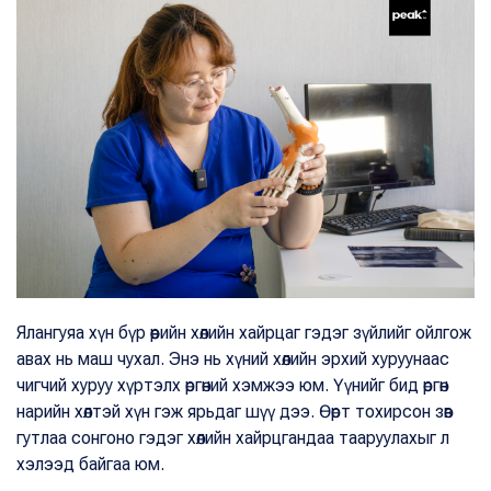
Ялангуяа хүн бүр өөрийн хөлийн хайрцаг гэдэг зүйлийг ойлгож
авах нь маш чухал. Энэ нь хүний хөлийн эрхий хуруунаас
чигчий хуруу хүртэлх өргөний хэмжээ юм. Үүнийг бид өргөн
нарийн хөлтэй хүн гэж ярьдаг шүү дээ. Өөрт тохирсон зөв
гутлаа сонгоно гэдэг хөлийн хайрцгандаа тааруулахыг л
хэлээд байгаа юм.