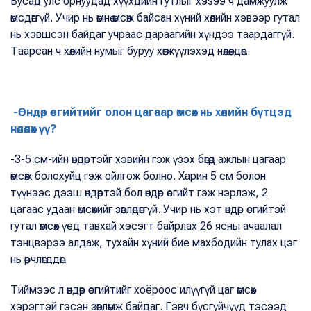
Бусад улс орнуудад хүүхдийн гутлыг хэзээ ч дамжуулж
өмсдөггүй. Учир нь өмнө өмсөж байсан хүний хөлийн хэвээр гутал
нь хэвшсэн байдаг учраас дараагийн хүндээ таардаггүй.
Таарсан ч хөлийн нумыг буруу хөгжүүлэхэд нөлөөлдөг.
-Өндөр өсгийтийг олон цагаар өмсөх нь хөлийн бүтцэд
нөлөөлөх үү?
-3-5 см-ийн өндөртэйг хэвийн гэж үзэх бөгөөд ажлын цагаар
өмсөж болохуйц гэж ойлгож болно. Харин 5 см болон
түүнээс дээш өндөртэй бол өндөр өсгийт гэж нэрлэж, 2
цагаас удаан өмсөхийг зөвлөдөггүй. Учир нь хэт өндөр өсгийтэй
гутал өмсөх үед тавхай хэсэгт байрлах 26 ясны ачаалал
тэнцвэрээ алдаж, тухайн хүний бие махбодийн тулах цэг
нь өөрчлөгддөг.
Тиймээс л өндөр өсгийтийг хоёроос илүүгүй цаг өмсөх
хэрэгтэй гэсэн зөвлөмж байдаг. Гэвч бүсгүйчүүд тэсээд