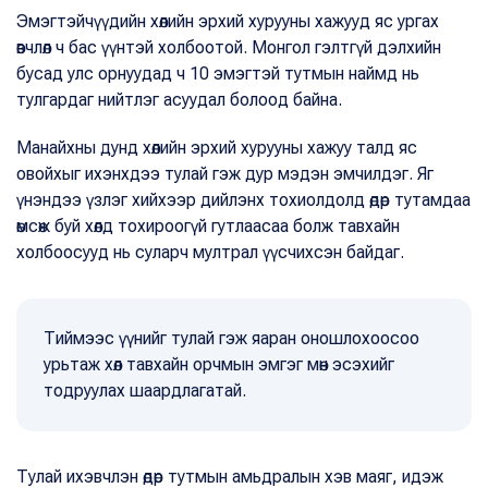
Эмэгтэйчүүдийн хөлийн эрхий хурууны хажууд яс ургах
өвчлөл ч бас үүнтэй холбоотой. Монгол гэлтгүй дэлхийн
бусад улс орнуудад ч 10 эмэгтэй тутмын наймд нь
тулгардаг нийтлэг асуудал болоод байна.
Манайхны дунд хөлийн эрхий хурууны хажуу талд яс
овойхыг ихэнхдээ тулай гэж дур мэдэн эмчилдэг. Яг
үнэндээ үзлэг хийхээр дийлэнх тохиолдолд өдөр тутамдаа
өмсөж буй хөлд тохироогүй гутлаасаа болж тавхайн
холбоосууд нь суларч мултрал үүсчихсэн байдаг.
Тиймээс үүнийг тулай гэж яаран оношлохоосоо
урьтаж хөл тавхайн орчмын эмгэг мөн эсэхийг
тодруулах шаардлагатай.
Тулай ихэвчлэн өдөр тутмын амьдралын хэв маяг, идэж