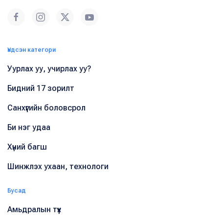
Үндсэн категори
Уурлах уу, учирлах уу?
Бидний 17 зорилт
Санхүүгийн боловсрол
Би нэг удаа
Хүний багш
Шинжлэх ухаан, технологи
Бусад
Амьдралын түүх