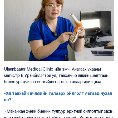
Ulaanbaatar Medical Clinic-ийн эмч, Анагаах ухааны
магистр Б.Уранбилэгтэй ул, тавхайн өвчлөлийн шалтгаан
болон урьдчилан сэргийлэх аргын талаар ярилцлаа.
-Хөл тавхайн өвчлөлийн талаарх ойлголт яагаад чухал
вэ?
-Манайхан хүний биеийн тулгуур эрхтний ойлголтыг зөвхөн
өвдөг төдийгөөр ойлгох гээд байдаг талтай. Уг нь өвдөгнөөс доош