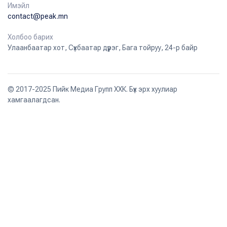
Имэйл
contact@peak.mn
Холбоо барих
Улаанбаатар хот, Сүхбаатар дүүрэг, Бага тойруу, 24-р байр
© 2017-2025 Пийк Медиа Групп ХХК. Бүх эрх хуулиар
хамгаалагдсан.