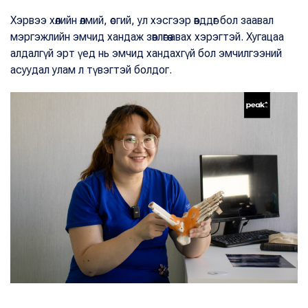
Хэрвээ хөлийн өлмий, өсгий, ул хэсгээр өвддөг бол заавал
мэргэжлийн эмчид хандаж зөвлөгөө авах хэрэгтэй. Хугацаа
алдалгүй эрт үед нь эмчид хандахгүй бол эмчилгээний
асуудал улам л түвэгтэй болдог.