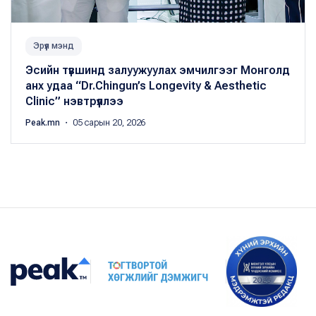
Эрүүл мэнд
Эсийн түвшинд залуужуулах эмчилгээг Монголд
анх удаа “Dr.Chingun’s Longevity & Aesthetic
Clinic” нэвтрүүллээ
Peak.mn
・ 05 сарын 20, 2026