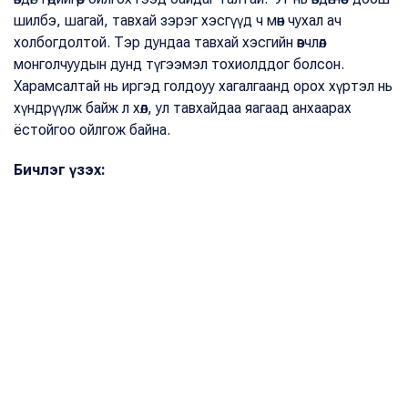
шилбэ, шагай, тавхай зэрэг хэсгүүд ч мөн чухал ач
холбогдолтой. Тэр дундаа тавхай хэсгийн өвчлөл
монголчуудын дунд түгээмэл тохиолддог болсон.
Харамсалтай нь иргэд голдоуу хагалгаанд орох хүртэл нь
хүндрүүлж байж л хөл, ул тавхайдаа яагаад анхаарах
ёстойгоо ойлгож байна.
Бичлэг үзэх: