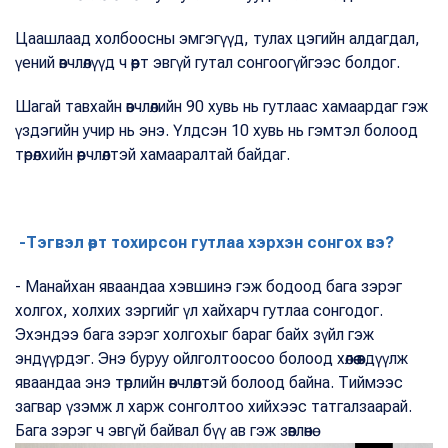
Цаашлаад холбоосны эмгэгүүд, тулах цэгийн алдагдал,
үений өвчлөлүүд ч өөрт эвгүй гутал сонгоогүйгээс болдог.
Шагай тавхайн өвчлөлийн 90 хувь нь гутлаас хамаардаг гэж
үздэгийн учир нь энэ. Үлдсэн 10 хувь нь гэмтэл болоод
төрөлхийн өөрчлөлтэй хамааралтай байдаг.
-Тэгвэл өөрт тохирсон гутлаа хэрхэн сонгох вэ?
- Манайхан яваандаа хэвшинэ гэж бодоод бага зэрэг
холгох, холхих зэргийг үл хайхарч гутлаа сонгодог.
Эхэндээ бага зэрэг холгохыг бараг байх зүйл гэж
эндүүрдэг. Энэ буруу ойлголтоосоо болоод хөлөө өвдүүлж
яваандаа энэ төрлийн өвчлөлтэй болоод байна. Тиймээс
загвар үзэмж л харж сонголтоо хийхээс татгалзаарай.
Бага зэрэг ч эвгүй байвал бүү ав гэж зөвлөнө.