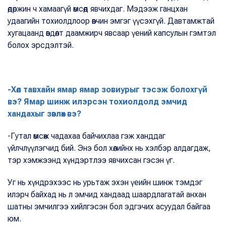
өдөржин ч хамаагүй өмсөөд явчихдаг. Мэдээж ганцхан
удаагийн тохиолдлоор өвчин эмгэг үүсэхгүй. Давтамжтай
хугацаанд өвдөлт даамжирч явсаар үений капсулын гэмтэл
болох эрсдэлтэй.
-Хөл тавхайн ямар ямар зовиурыг тэсэж болохгүй
вэ? Ямар шинж илэрсэн тохиолдолд эмчид
хандахыг зөвлөх вэ?
-Гутал өмсөж чадахаа байчихлаа гэж ханддаг
үйлчлүүлэгчид бий. Энэ бол хөлийнх нь хэлбэр алдагдаж,
тэр хэмжээнд хүндэртлээ явчихсан гэсэн үг.
Уг нь хүндрэхээс нь урьтаж эхэн үеийн шинж тэмдэг
илэрч байхад нь л эмчид хандаад шаардлагатай анхан
шатны эмчилгээ хийлгэсэн бол эдгэчих асуудал байгаа
юм.