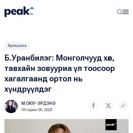
Ярилцлага
Б.Уранбилэг: Монголчууд хөл,
тавхайн зовууриа үл тоосоор
хагалгаанд ортол нь
хүндрүүлдэг
М.ОЮУ-ЭРДЭНЭ
05 сарын 09, 2023