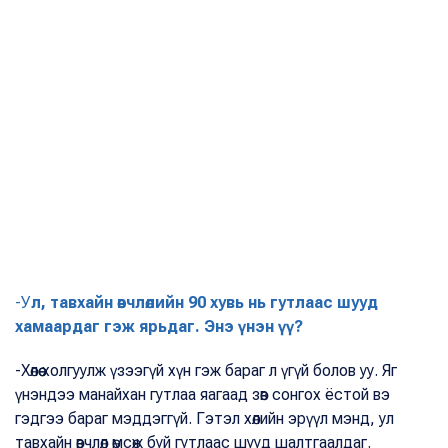
-У
л, тавхайн өвчлөлийн 90 хувь нь гутлаас шууд
хамаардаг гэж ярьдаг. Энэ үнэн үү?
-Хөлөө холгуулж үзээгүй хүн гэж бараг л үгүй болов уу. Яг
үнэндээ манайхан гутлаа яагаад зөв сонгох ёстой вэ
гэдгээ бараг мэддэггүй. Гэтэл хөлийн эрүүл мэнд, ул
тавхайн өвчлөл өмсөж буй гутлаас шууд шалтгаалдаг.