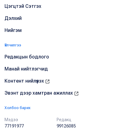
Цэгцтэй Сэтгэх
Дэлхий
Нийгэм
Үйлчилгээ
Редакцын бодлого
Манай нийтлэгчид
Контент нийлүүлэх
Эвэнт дээр хамтран ажиллах
Холбоо барих
Мэдээ
Редакц
77191977
99126085