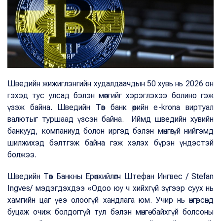
Шведийн жижиглэнгийн худалдаачдын 50 хувь нь 2026 он
гэхэд тус улсад бэлэн мөнгийг хэрэглэхээ болино гэж
үзэж байна. Шведийн Төв банк өөрийн e-krona виртуал
валютыг туршаад үзсэн байна. Иймд шведийн хувийн
банкууд, компаниуд болон иргэд бэлэн мөнгөгүй нийгэмд
шилжихэд бэлтгэж байна гэж хэлэх бүрэн үндэстэй
болжээ.
Шведийн Төв Банкны Ерөнхийлөгч Штефан Ингвес / Stefan
Ingves/ мэдэгдэхдээ «Одоо юу ч хийхгүй зүгээр суух нь
хамгийн цаг үеэ олоогүй хандлага юм. Учир нь өнгөрсөнд
буцаж очиж болдоггүй тул бэлэн мөнгө байхгүй болсоны