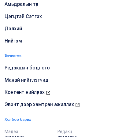
Амьдралын түүх
Цэгцтэй Сэтгэх
Дэлхий
Нийгэм
Үйлчилгээ
Редакцын бодлого
Манай нийтлэгчид
Контент нийлүүлэх
Эвэнт дээр хамтран ажиллах
Холбоо барих
Мэдээ
Редакц