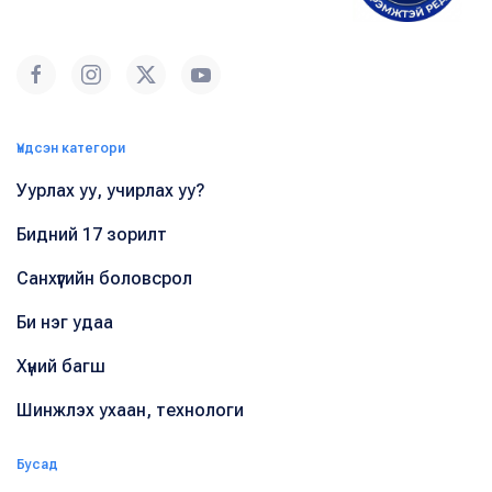
Үндсэн категори
Уурлах уу, учирлах уу?
Бидний 17 зорилт
Санхүүгийн боловсрол
Би нэг удаа
Хүний багш
Шинжлэх ухаан, технологи
Бусад