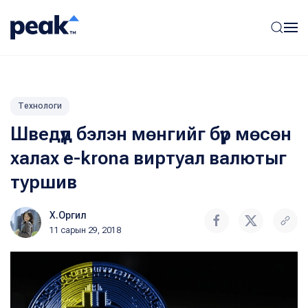
Технологи
Шведүүд бэлэн мөнгийг бүр мөсөн
халах e-krona виртуал валютыг
туршив
Х.Оргил
11 сарын 29, 2018