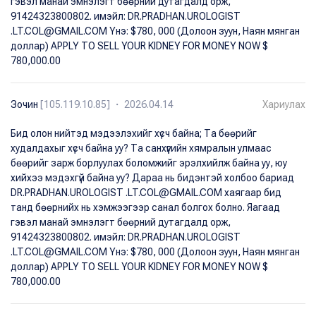
гэвэл манай эмнэлэгт бөөрний дутагдалд орж,
91424323800802. имэйл: DR.PRADHAN.UROLOGIST
.LT.COL@GMAIL.COM Yнэ: $780, 000 (Долоон зуун, Наян мянган
доллар) APPLY TO SELL YOUR KIDNEY FOR MONEY NOW $
780,000.00
Зочин
[105.119.10.85] ・ 2026.04.14
Хариулах
Бид олон нийтэд мэдээлэхийг хүсч байна; Та бөөрийг
худалдахыг хүсч байна уу? Та санхүүгийн хямралын улмаас
бөөрийг зарж борлуулах боломжийг эрэлхийлж байна уу, юу
хийхээ мэдэхгүй байна уу? Дараа нь бидэнтэй холбоо бариад
DR.PRADHAN.UROLOGIST .LT.COL@GMAIL.COM хаягаар бид
танд бөөрнийх нь хэмжээгээр санал болгох болно. Яагаад
гэвэл манай эмнэлэгт бөөрний дутагдалд орж,
91424323800802. имэйл: DR.PRADHAN.UROLOGIST
.LT.COL@GMAIL.COM Yнэ: $780, 000 (Долоон зуун, Наян мянган
доллар) APPLY TO SELL YOUR KIDNEY FOR MONEY NOW $
780,000.00