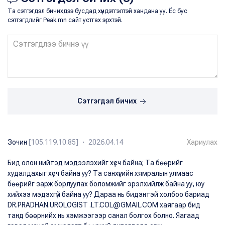
Та сэтгэгдэл бичихдээ бусдад хүндэтгэлтэй хандана уу. Ёс бус
сэтгэгдлийг Peak.mn сайт устгах эрхтэй.
Сэтгэгдэл бичих
Зочин
[105.119.10.85] ・ 2026.04.14
Хариулах
Бид олон нийтэд мэдээлэхийг хүсч байна; Та бөөрийг
худалдахыг хүсч байна уу? Та санхүүгийн хямралын улмаас
бөөрийг зарж борлуулах боломжийг эрэлхийлж байна уу, юу
хийхээ мэдэхгүй байна уу? Дараа нь бидэнтэй холбоо бариад
DR.PRADHAN.UROLOGIST .LT.COL@GMAIL.COM хаягаар бид
танд бөөрнийх нь хэмжээгээр санал болгох болно. Яагаад