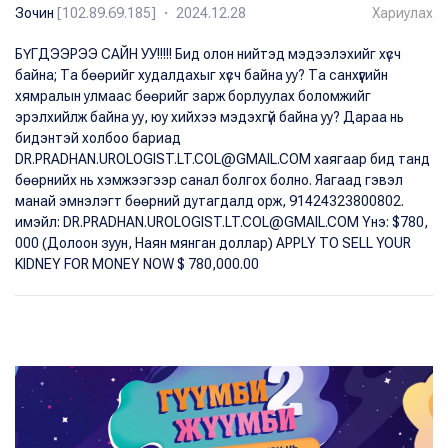
Зочин
[102.89.69.185] ・ 2024.12.28
Хариулах
БҮГДЭЭРЭЭ САЙН УУ!!!!! Бид олон нийтэд мэдээлэхийг хүсч
байна; Та бөөрийг худалдахыг хүсч байна уу? Та санхүүгийн
хямралын улмаас бөөрийг зарж борлуулах боломжийг
эрэлхийлж байна уу, юу хийхээ мэдэхгүй байна уу? Дараа нь
бидэнтэй холбоо бариад
DR.PRADHAN.UROLOGIST.LT.COL@GMAIL.COM хаягаар бид танд
бөөрнийх нь хэмжээгээр санал болгох болно. Яагаад гэвэл
манай эмнэлэгт бөөрний дутагдалд орж, 91424323800802.
имэйл: DR.PRADHAN.UROLOGIST.LT.COL@GMAIL.COM Yнэ: $780,
000 (Долоон зуун, Наян мянган доллар) APPLY TO SELL YOUR
KIDNEY FOR MONEY NOW $ 780,000.00