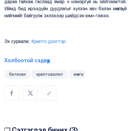
дараа гайхаж гаслаад ямар ч нэмэргүй нь ойлгомжтой.
Иймд бид ирээдүйн дуудлагыг хүлээн авч бэлэн мөнгөгүй
нийгмийг байгуулж эхлэхээр шийдсэн юм» гэжээ.
Эх сурвалж:
Крипто доогтэр
Холбоотой сэдвүүд
биткоин
криптовалют
мөнгө
Сэтгэгдэл бичих (3)