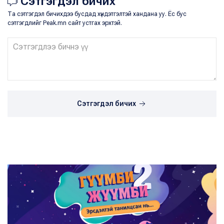
Сэтгэгдэл бичих
Та сэтгэгдэл бичихдээ бусдад хүндэтгэлтэй хандана уу. Ёс бус
сэтгэгдлийг Peak.mn сайт устгах эрхтэй.
Сэтгэгдэл бичих