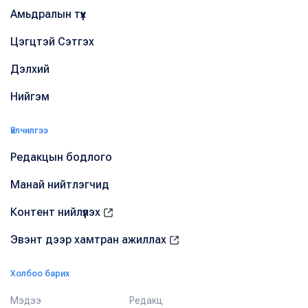
Амьдралын түүх
Цэгцтэй Сэтгэх
Дэлхий
Нийгэм
Үйлчилгээ
Редакцын бодлого
Манай нийтлэгчид
Контент нийлүүлэх
Эвэнт дээр хамтран ажиллах
Холбоо барих
Мэдээ
Редакц