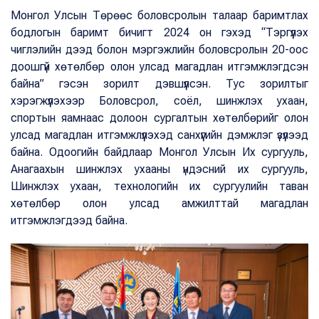
Монгол Улсын Төрөөс боловсролын талаар баримтлах
бодлогын баримт бичигт 2024 он гэхэд “Тэргүүлэх
чиглэлийн дээд болон мэргэжлийн боловсролын 20-оос
доошгүй хөтөлбөр олон улсад магадлан итгэмжлэгдсэн
байна” гэсэн зорилт дэвшүүлсэн. Тус зорилтыг
хэрэгжүүлэхээр Боловсрол, соёл, шинжлэх ухаан,
спортын яамнаас долоон сургалтын хөтөлбөрийг олон
улсад магадлан итгэмжлүүлэхэд санхүүгийн дэмжлэг үзүүлээд
байна. Одоогийн байдлаар Монгол Улсын Их сургууль,
Анагаахын шинжлэх ухааны үндэсний их сургууль,
Шинжлэх ухаан, технологийн их сургуулийн таван
хөтөлбөр олон улсад амжилттай магадлан
итгэмжлэгдээд байна.