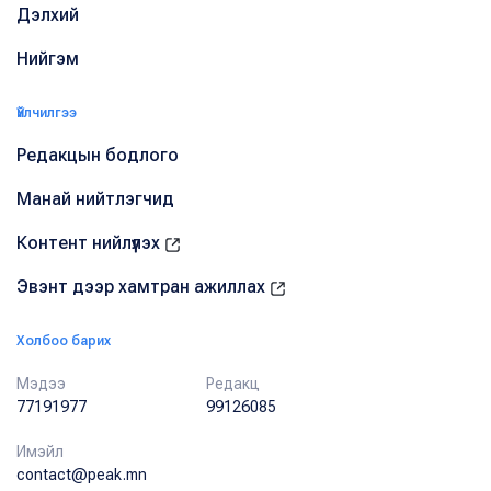
Дэлхий
Нийгэм
Үйлчилгээ
Редакцын бодлого
Манай нийтлэгчид
Контент нийлүүлэх
Эвэнт дээр хамтран ажиллах
Холбоо барих
Мэдээ
Редакц
77191977
99126085
Имэйл
contact@peak.mn