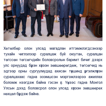
Хөтөлбөр олон улсад магадлан итгэмжлэгдсэнээр
тухайн чиглэлээр суралцаж буй оюутан, суралцан
төгссөн төгсөгчдийн боловсролын баримт бичиг дээрх
улс орнуудад бүрэн хүлээн зөвшөөрөгдөж, төгсөгчид нь
эдгээр орны сургуулиудад ахисан түвшинд үргэлжлүүлэн
суралцахаас гадна эзэмшсэн мэргэжлээрээ ажиллах
боломж нээгдэж байна гэсэн үг. Үүнээс гадна Монгол
Улсын дээд боловсрол олон улсад хүлээн зөвшөөрөх
нөхцөл бүрдэж байна.