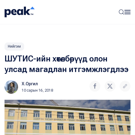
Нийгэм
ШУТИС-ийн хөтөлбөрүүд олон
улсад магадлан итгэмжлэгдлээ
Х.Оргил
10 сарын 16, 2018