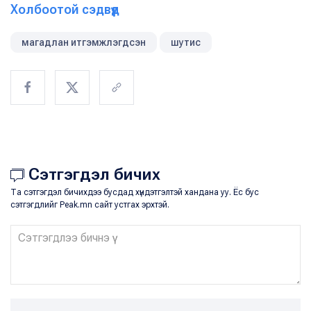
Холбоотой сэдвүүд
магадлан итгэмжлэгдсэн
шутис
Сэтгэгдэл бичих
Та сэтгэгдэл бичихдээ бусдад хүндэтгэлтэй хандана уу. Ёс бус
сэтгэгдлийг Peak.mn сайт устгах эрхтэй.