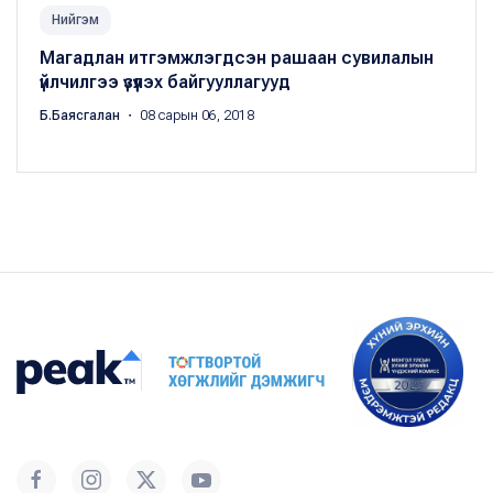
Нийгэм
Магадлан итгэмжлэгдсэн рашаан сувилалын
үйлчилгээ үзүүлэх байгууллагууд
Б.Баясгалан
・ 08 сарын 06, 2018