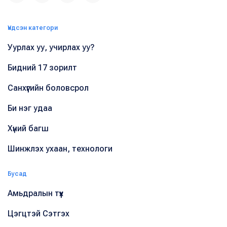
Үндсэн категори
Уурлах уу, учирлах уу?
Бидний 17 зорилт
Санхүүгийн боловсрол
Би нэг удаа
Хүний багш
Шинжлэх ухаан, технологи
Бусад
Амьдралын түүх
Цэгцтэй Сэтгэх