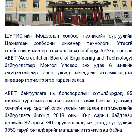
ШУТИС-ийн Мэдээлэл холбоо техникийн сургуулийн
Цахилгаан холбооны инженер технологи, Утасгүй
холбооны инженер технологи хөтөлбөрүүд АНУ-д төвтэй
ABET (Accreditation Board of Engineering and Technology)
байгууллагаар Монгол Улсаас анх удаа 6 жилийн
хугацаатайгаар олон улсад магадлан итгэмжлэгдэж
өнөөдөр гэрчилгээгээ гардан авлаа.
ABET байгууллага нь боловсролын хөтөлбөрүүдэд 85
жилийн турш магадлан итгэмжлэл хийж байгаа, дэлхийд
хамгийн нэр хүндтэй олон улсын магадлан итгэмжлэлийн
байгууллага бөгөөд 2018 оны 10-р сарын байдлаар
дэлхийн 32 орны 780 гаруй коллеж, их, дээд сургуулийн
3850 гаруй хөтөлбөрийг магадлан итгэмжлээд байна.