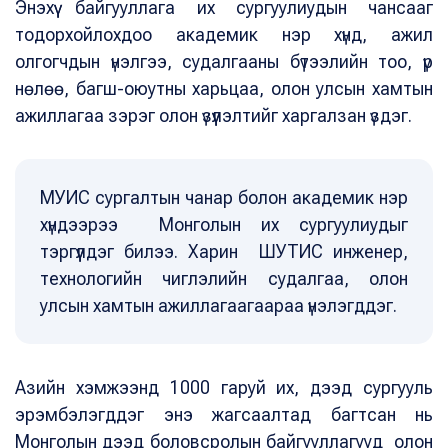
Энэхүү байгууллага их сургуулиудын чансааг
тодорхойлохдоо академик нэр хүнд, ажил
олгогчдын үнэлгээ, судалгааны бүтээлийн тоо, үр
нөлөө, багш-оюутны харьцаа, олон улсын хамтын
ажиллагаа зэрэг олон үзүүлэлтийг харгалзан үздэг.
МУИС сургалтын чанар болон академик нэр
хүндээрээ Монголын их сургуулиудыг
тэргүүлдэг билээ. Харин ШУТИС инженер,
технологийн чиглэлийн судалгаа, олон
улсын хамтын ажиллагаагаараа үнэлэгддэг.
Азийн хэмжээнд 1000 гаруй их, дээд сургууль
эрэмбэлэгддэг энэ жагсаалтад багтсан нь
Монголын дээд боловсролын байгууллагууд олон