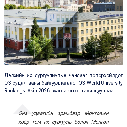
Дэлхийн их сургуулиудын чансааг тодорхойлдог
QS судалгааны байгууллагаас "QS World University
Rankings: Asia 2026" жагсаалтыг танилцууллаа.
Энэ удаагийн эрэмбээр Монголын
хоёр том их сургууль болох Монгол