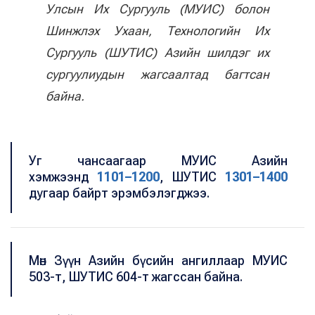
Улсын Их Сургууль (МУИС) болон
Шинжлэх Ухаан, Технологийн Их
Сургууль (ШУТИС) Азийн шилдэг их
сургуулиудын жагсаалтад багтсан
байна.
Уг чансаагаар МУИС Азийн
хэмжээнд
1101–1200
, ШУТИС
1301–1400
дугаар байрт эрэмбэлэгджээ.
Мөн Зүүн Азийн бүсийн ангиллаар МУИС
503-т, ШУТИС 604-т жагссан байна.