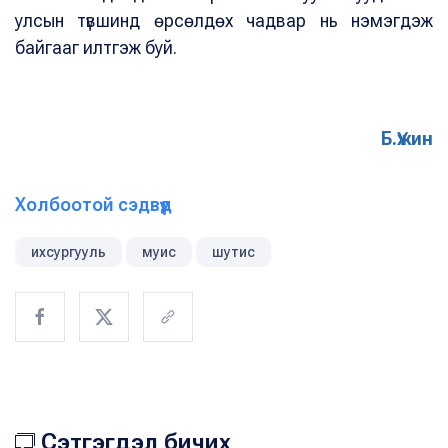
улсын түвшинд өрсөлдөх чадвар нь нэмэгдэж
байгааг илтгэж буй.
Б.Үжин
Холбоотой сэдвүүд
ихсургууль
муис
шутис
Сэтгэгдэл бичих