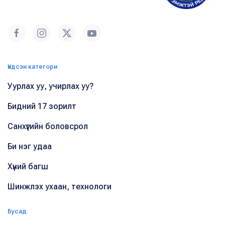
Үндсэн категори
Уурлах уу, учирлах уу?
Бидний 17 зорилт
Санхүүгийн боловсрол
Би нэг удаа
Хүний багш
Шинжлэх ухаан, технологи
Бусад