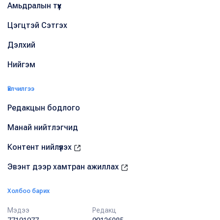
Амьдралын түүх
Цэгцтэй Сэтгэх
Дэлхий
Нийгэм
Үйлчилгээ
Редакцын бодлого
Манай нийтлэгчид
Контент нийлүүлэх
Эвэнт дээр хамтран ажиллах
Холбоо барих
Мэдээ
Редакц