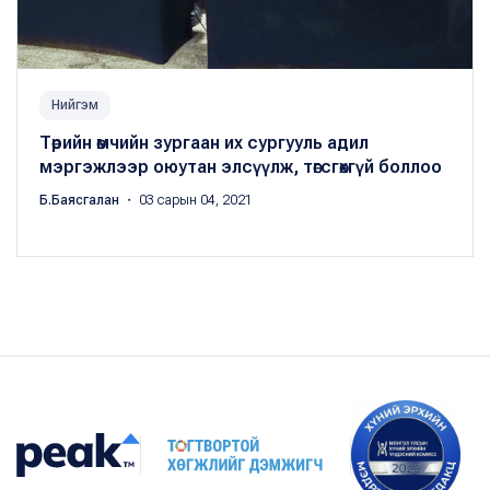
Нийгэм
Төрийн өмчийн зургаан их сургууль адил
мэргэжлээр оюутан элсүүлж, төгсгөхгүй боллоо
Б.Баясгалан
・ 03 сарын 04, 2021