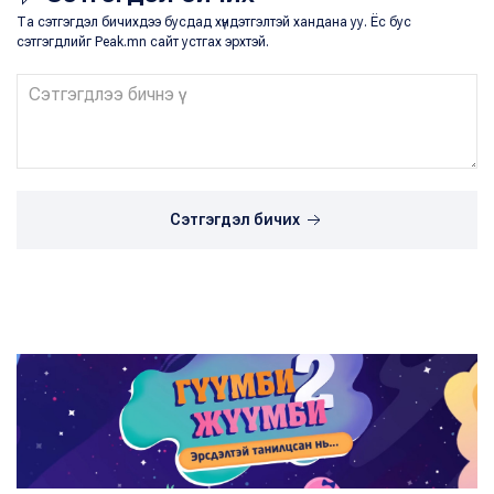
Та сэтгэгдэл бичихдээ бусдад хүндэтгэлтэй хандана уу. Ёс бус
сэтгэгдлийг Peak.mn сайт устгах эрхтэй.
Сэтгэгдэл бичих