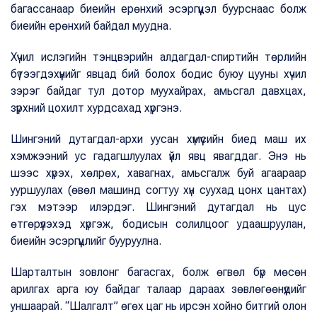
багассанаар биеийн ерөнхий эсэргүүцэл буурснаас болж
биеийн ерөнхий байдал муудна.
Хүчил ислэгийн тэнцвэрийн алдагдал-спиртийн төрлийн
бүтээгдэхүүнийг явцад бий болох бодис буюу цууны хүчил
зэрэг байдаг тул дотор муухайрах, амьсгал давхцах,
зүрхний цохилт хурдсахад хүргэнэ.
Шингэний дутагдал-архи уусан хүмүүсийн биед маш их
хэмжээний ус гадагшлуулах үйл явц явагддаг. Энэ нь
шээс хүрэх, хөлрөх, хавагнах, амьсгалж буй агаараар
ууршуулах (өвөл машинд согтуу хүн суухад цонх цантах)
гэх мэтээр илэрдэг. Шингэний дутагдал нь цус
өтгөрүүлэхэд хүргэж, бодисын солилцоог удаашруулан,
биеийн эсэргүүцлийг бууруулна.
Шарталтын зовлонг багасгах, болж өгвөл бүр мөсөн
арилгах арга юу байдаг талаар дараах зөвлөгөөнүүдийг
уншаарай. “Шалгалт” өгөх цаг нь ирсэн хойно битгий олон