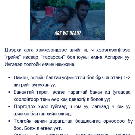
Дээрхи арга хэмжээнүүдээс алийг нь ч хэрэглэхгүйгээр
“гүрийж” явсаар “тасарсан” бол юуны өмнө Аспирин уу.
Ингэвэл толгойн өвчин намжина.
Лимон, зөгийн балтай ус(мөстэй бол бүр ч янзтай) 1-2
литрийг зугуухан уу.
Банантай тараг, эсвэл тарагтай банан ид (угаасаа
хоолойгоор тань өөр юм давахгүй л болов уу)
Дэргэдэх хүнээ гуйгаад ч юм уу, загнаад ч юм уу
шингэн бантан хийлгэж ид.
Толгойн өвчин дарагдтал баашлангаа орноосоо бүү
бос. Болж л өгвөл унт.