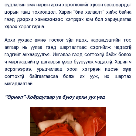
судлалын эмч нарын архи хэрэглэхийг хүлээн зөвшөөрдөг
цорын ганц тохиолдол. Харин “бие халаалт” хийж байна
гээд дээрхи хэмжээнээс хэтрүүлэх юм бол хариуцлагаа
хүлээх хэрэг гарна.
Архи уухаас өмнө тослог зүйл идэх, наранцэцгийн тос
аягаар нь уулаа гээд шарталтаас сэргийлж чадахгүй
гэдгийг анхааруулъя. Ингэлээ гээд согтохгүй байж болох
ч маргаашийн үр дагаврыг үүгээр бууруулж чадахгүй. Харин ч
эсрэгээрээ, урьдчилаад хоол хэтрүүлэн идсэн хүмүүс
согтохгүй байгаагаасаа болж их ууж, их шартах
магадлалтай.
“Өрнөл”-Хоёрдугаар үе буюу архи уух үед