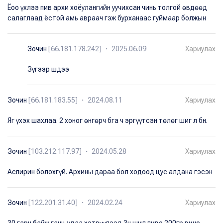
Ёоо үхлээ пив архи хоёулангийн уучихсан чинь толгой өвдөөд
салаглаад ёстой амь авраач гэж бурханаас гуймаар болжын
Зочин
[66.181.178.242] ・ 2025.06.09
Хариулах
Зүгээр шдээ
Зочин
[66.181.183.55] ・ 2024.08.11
Хариулах
Яг үхэх шахлаа. 2 хоног өнгөрч бга ч эргүүтсэн төлөг шиг л бн.
Зочин
[103.212.117.97] ・ 2024.05.28
Хариулах
Аспирин болохгүй. Архины дараа бол ходоод цус алдана гэсэн
Зочин
[122.201.31.40] ・ 2024.02.24
Хариулах
30 гарч байж ганц удаа хэтрүүлээд 3н шил пиво 200гр вино