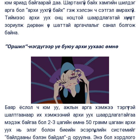
юм яриад байгаарай даа. Шартахгүй байх хамгийн шилдэг
арга бол “архи уухгүй байх” гэж хэлсэн ч сэтгэл амрахгүй.
Тиймээс архи уух онц ноцтой шаардлагатай хүмүүст
зориулж дөрвөн үе шаттай аргачлалыг санал болгож
байна.
“Оршил”-нэгдүгээр үе буюу архи уухаас өмнө
Баяр ёслол ч юм уу, ажлын арга хэмжээ тэргүүтэй
шалтгаанаар их хэмжээний архи уух шаардлагатайгаа
мэдэж байгаа бол 2-3 цагийн өмнө 50 грамм цагаан архи
уух нь элэг болон биеийн эсэргүүцлийн системийг
“байлдааны бэлэн байдал”-д оруулна. Энэ бол хордлого