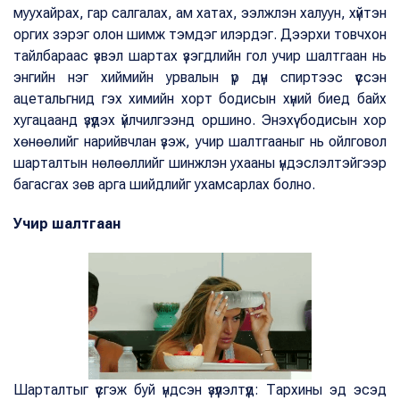
муухайрах, гар салгалах, ам хатах, ээлжлэн халуун, хүйтэн
оргих зэрэг олон шимж тэмдэг илэрдэг. Дээрхи товчхон
тайлбараас үзвэл шартах үзэгдлийн гол учир шалтгаан нь
энгийн нэг хиймийн урвалын үр дүн спиртээс үүссэн
ацетальгнид гэх химийн хорт бодисын хүний биед байх
хугацаанд үзүүдэх үйлчилгээнд оршино. Энэхүү бодисын хор
хөнөөлийг нарийвчлан үзэж, учир шалтгааныг нь ойлговол
шарталтын нөлөөллийг шинжлэн ухааны үндэслэлтэйгээр
багасгах зөв арга шийдлийг ухамсарлах болно.
Учир шалтгаан
Шарталтыг үүсгэж буй үндсэн үзүүлэлтүүд: Тархины эд эсэд