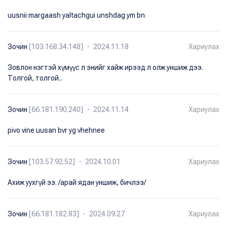
uusnii margaash yaltachgui unshdag ym bn
Зочин
[103.168.34.148] ・ 2024.11.18
Хариулах
Зовлон нэгтэй хүмүүс л энийг хайж ирээд л олж уншиж дээ.
Толгой, толгой..
Зочин
[66.181.190.240] ・ 2024.11.14
Хариулах
pivo vine uusan bvr yg vhehnee
Зочин
[103.57.92.52] ・ 2024.10.01
Хариулах
Ахиж уухгүй ээ. /арай ядан уншиж, бичлээ/
Зочин
[66.181.182.83] ・ 2024.09.27
Хариулах