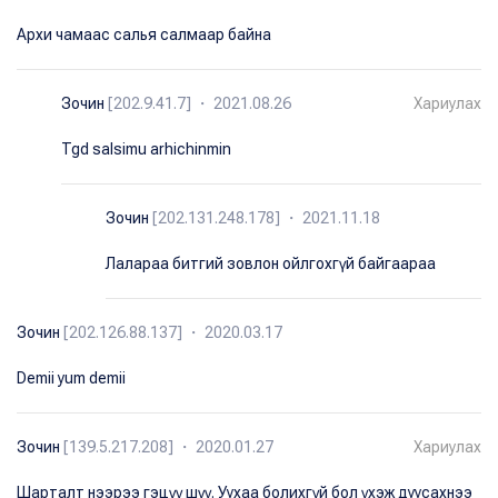
Архи чамаас салья салмаар байна
Зочин
[202.9.41.7] ・ 2021.08.26
Хариулах
Tgd salsimu arhichinmin
Зочин
[202.131.248.178] ・ 2021.11.18
Лалараа битгий зовлон ойлгохгүй байгаараа
Зочин
[202.126.88.137] ・ 2020.03.17
Demii yum demii
Зочин
[139.5.217.208] ・ 2020.01.27
Хариулах
Шарталт нээрээ гэцүү шүү. Уухаа болихгүй бол үхэж дуусахнээ