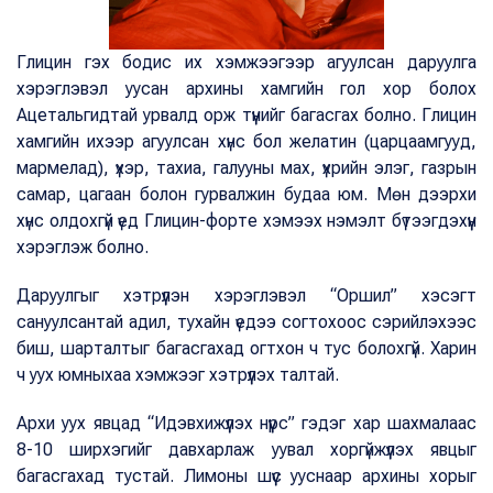
Глицин гэх бодис их хэмжээгээр агуулсан даруулга
хэрэглэвэл уусан архины хамгийн гол хор болох
Ацетальгидтай урвалд орж түүнийг багасгах болно. Глицин
хамгийн ихээр агуулсан хүнс бол желатин (царцаамгууд,
мармелад), үхэр, тахиа, галууны мах, үхрийн элэг, газрын
самар, цагаан болон гурвалжин будаа юм. Мөн дээрхи
хүнс олдохгүй үед Глицин-форте хэмээх нэмэлт бүтээгдэхүүн
хэрэглэж болно.
Даруулгыг хэтрүүлэн хэрэглэвэл “Оршил” хэсэгт
сануулсантай адил, тухайн үедээ согтохоос сэрийлэхээс
биш, шарталтыг багасгахад огтхон ч тус болохгүй. Харин
ч уух юмныхаа хэмжээг хэтрүүлэх талтай.
Архи уух явцад “Идэвхижүүлэх нүүрс” гэдэг хар шахмалаас
8-10 ширхэгийг давхарлаж уувал хоргүйжүүлэх явцыг
багасгахад тустай. Лимоны шүүс ууснаар архины хорыг