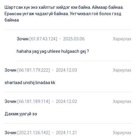
Шартсан хүн энэ хайлтыг хийдэг юм байна. Аймаар байнаа.
Ерөөсөө унтаж чадахгүй байнаа. Унтчихвал гоё болох гээд
байнаа
Зочин
[61.87.43.124] ・ 2025.03.06
Хариулах
hahaha yag yag uhleee hulgaach gej ?
Зочин
[66.181.179.222] ・ 2024.12.03
Хариулах
shartaad unshij bnadaa kk
Зочин
[66.181.189.114] ・ 2024.12.02
Хариулах
Дахмж уухгүй ээ
Зочин
[202.21.126.142] ・ 2024.11.21
Хариулах