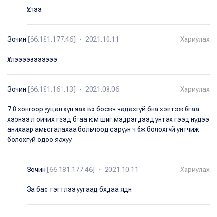
Үхлээ
Зочин
[66.181.177.46] ・ 2021.10.11
Хариулах
Үхлэээээээээээ
Зочин
[66.181.161.13] ・ 2021.08.06
Хариулах
7 8 хонгоор ууцан хүн яах вэ босжч чадахгүй бна хэвтэж бгаа
хэрнээ л оичих гээд бгаа юм шиг мэдрэгдээд унтах гээд нүдээ
анихаар амьсгалахаа больчоод сэрүүн ч бж болохгүй унтчиж
болохгүй одоо яахуу
Зочин
[66.181.177.46] ・ 2021.10.11
Хариулах
За бас тэгтлээ уугаад бхдаа ядн