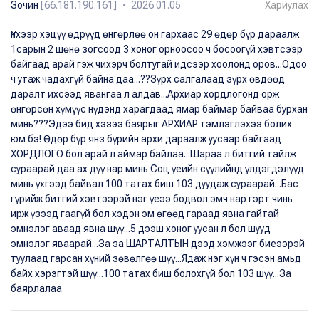
Зочин
[66.181.190.161] ・ 2026.01.05
Хариулах
Үнхээр хэцүү өдрүүд өнгөрлөө он гархаас 29 өдөр бүр дараалж
1сарын 2 шөнө зогсоод 3 хоног орноосоо ч босоогүй хэвтсээр
байгаад арай гэж чихэрч болтугай идсээр хоолонд оров...Одоо
ч утаж чадахгүй байна даа...??Зүрх салгалаад зүрх өвдөөд
даралт ихсээд явангаа л алдав...Архиар хордлогонд орж
өнгөрсөн хүмүүс нүдэнд харагдаад ямар баймар байваа бурхан
минь???Эдээ бид хэзээ баярыг АРХИАР тэмлэглэхээ болих
юм бэ! Өдөр бүр янз бүрийн архи дараалж уусаар байгаад
ХОРДЛОГО бол арай л аймар байлаа...Шараа л битгий тайлж
сураарай даа ах дүү нар минь Соц үеийн сүүлийнд үлдэгдэлүүд
минь үхгээд байвал 100 татах биш 103 дуудаж сураарай...Бас
гүрийж битгий хэвтээрэй нэг үеээ бодвол эмч нар гэрт чинь
ирж үзээд гаагүй бол хэдэн эм өгөөд гараад явна гайтай
эмнэлэг аваад явна шүү...5 дээш хоног уусан л бол шууд
эмнэлэг яваарай...За за ШАРТАЛТЫН дээд хэмжээг биеээрэй
туулаад гарсан хүний зөвөлгөө шүү...Ядаж нэг хүн ч гэсэн амьд
байх хэрэгтэй шүү...100 татах биш болохгүй бол 103 шүү...За
баярлалаа