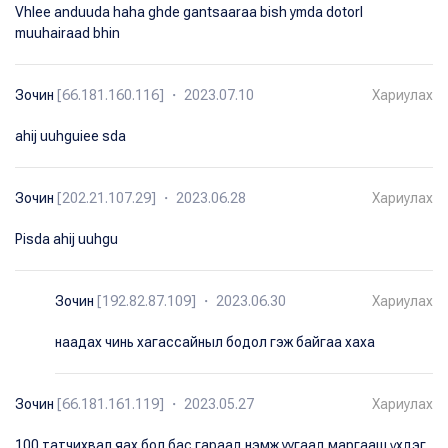
Vhlee anduuda haha ghde gantsaaraa bish ymda dotorl
muuhairaad bhin
Зочин
[66.181.160.116] ・ 2023.07.10
Хариулах
ahij uuhguiee sda
Зочин
[202.21.107.29] ・ 2023.06.28
Хариулах
Pisda ahij uuhgu
Зочин
[192.82.87.109] ・ 2023.06.30
Хариулах
наадах чинь хагассайныл бодол гэж байгаа хаха
Зочин
[66.181.161.119] ・ 2023.05.27
Хариулах
100 татчихвал яах бол бас гараад нэмж уугаад маргааш үхдэг