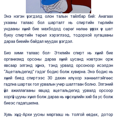
Энэ нэгэн үзэгдэлд олон талын тайлбар бий: Анагаах
ухааны талаас бол шарталт нь спиртийн төрлийн
ундааны хүний бие махбодод сөрөг нөлөө үзүүлэх үе шат
буюу спиртийн төрөл хэрэглээд, тодорхой хугацааны
дараа биеийн байдал муудах үзэгдэл.
Био хими талаас бол- Этилийн спирт нь хүний бие
организмд орсоны дараа хүний цусанд нэвтрэн орж
явсаар элгэнд хүрнэ, тэнд урвалд орсоноор исэлдэн
“Ацетальдегид” гэдэг бодис болж хувирна. Энэ бодис нь
хүний биед спиртээс 30 дахин илүү хор хөнөөлтэйгөөс
гадпна шартах гол урвалын учир шалтгаан болно. Элгэний
үйл ажиллагааны явцад ацетальдегид урвалд орсоор
хоргүй цууны хүчил болж дараа нь нүүрсхүчлийн хий ба ус болж
биеэс гадагшилна.
Хувь хүнд-Архи уусны маргааш нь толгой өвдөх, дотор