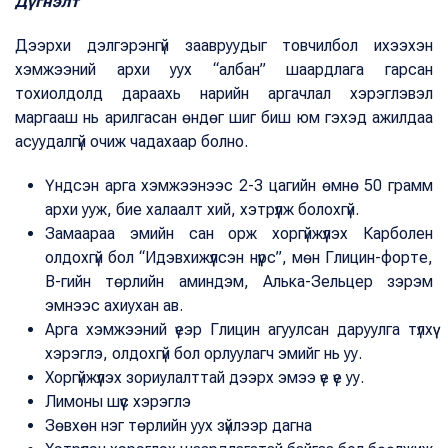
Дүгнэлт
Дээрхи дэлгэрэнгүй заавруудыг товчилбол ихээхэн
хэмжээний архи уух “албан” шаардлага гарсан
тохиолдолд дараахь нарийн аргачлал хэрэглэвэл
маргааш нь арилгасан өндөг шиг биш юм гэхэд ажилдаа
асуудалгүй очиж чадахаар болно.
Үндсэн арга хэмжээнээс 2-3 цагийн өмнө 50 грамм
архи ууж, бие халаалт хий, хэтрүүлж болохгүй.
Замаараа эмийн сан орж хоргүйжүүлэх Карболен
олдохгүй бол “Идэвхижүүлсэн нүүрс”, мөн Глицин-форте,
B-гийн төрлийн аминдэм, Алька-Зельцер зэрэм
эмнээс ахиухан ав.
Арга хэмжээний үеэр Глицин агуулсан даруулга түлхүү
хэрэглэ, олдохгүй бол орлуулагч эмийг нь уу.
Хоргүйжүүлэх зориулалттай дээрх эмээ үе үе уу.
Лимоны шүүс хэрэглэ
Зөвхөн нэг төрлийн уух зүйлээр дагна