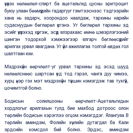
үзүүлэх нөлөөлөл-спирт ба ацетальгид цусны эритроцит
буюу улаан бөөмүүдийн гадаргууг гэмтээснээс тэдгээрийн
хана нь задарч, хоорондоо наалдаж, тархины нарийн
судаснуудын бөглөрөл үүсгэнэ. Уг бөглөрөл тархины эд
эсийг үхүүлэхэд хүргэж, эсүүд ялзрахаас өмнө цэвэрлэгээний
шингэн тодорхой хэмжээгээр ялгарч бөглөөсүүдийг
арилгах урвал явагдана. Уг үйл ажиллагаа толгой өвдөх гол
шалтгаан юм.
Мэдрэхүйн өөрчлөлт-уг урвал тархины эд эсэд шууд
нөлөөлснөөс шартсан үед тод гэрэл, чанга дуу чимээ,
хурц үнэр гэх мэт мэдрэхүйн түвшин нэмэгдэж тав тухгүй,
цочимтгой болно.
Бодисын солилцооны өөрчлөлт-Ацетальгидын
хордлогыг арилгахын тулд бие махбод дотроос олон
төрлийн бодисын хэрэглээ огцом нэмэгддэг. Ялангуяа B
төрлийн аминдэм, Фолийн хүчлийн дутагдал ба Кали
эрдсийн хомсдол бий болно. Эрдэс, аминдэм