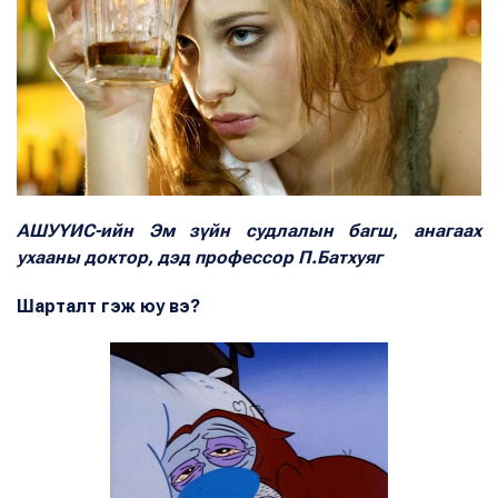
АШУҮИС-ийн Эм зүйн судлалын багш, анагаах
ухааны доктор, дэд профессор П.Батхуяг
Шарталт гэж юу вэ?