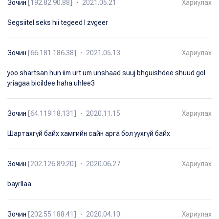
Зочин
[192.82.90.88] ・ 2021.05.21
Хариулах
Segsiitel seks hii tegeed l zvgeer
Зочин
[66.181.186.38] ・ 2021.05.13
Хариулах
yoo shartsan hun iim urt um unshaad suuj bhguishdee shuud gol
yriagaa bicildee haha uhlee3
Зочин
[64.119.18.131] ・ 2020.11.15
Хариулах
Шартахгүй байх хамгийн сайн арга бол уухгүй байх
Зочин
[202.126.89.20] ・ 2020.06.27
Хариулах
bayrllaa
Зочин
[202.55.188.41] ・ 2020.04.10
Хариулах