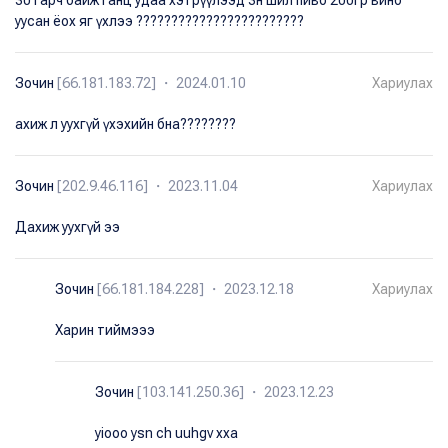
уусан ёох яг үхлээ ????????????????????????
Зочин
[66.181.183.72] ・ 2024.01.10
Хариулах
ахиж л уухгүй үхэхийн бна????????
Зочин
[202.9.46.116] ・ 2023.11.04
Хариулах
Дахиж уухгүй ээ
Зочин
[66.181.184.228] ・ 2023.12.18
Хариулах
Харин тиймэээ
Зочин
[103.141.250.36] ・ 2023.12.23
yiooo ysn ch uuhgv xxa