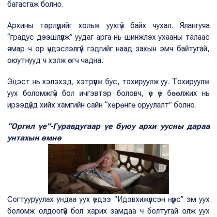
багасгаж болно.
Архины төрлүүдийг хольж уухгүй байх чухал. Ялангуяа
“градус дээшлүүлж” уудаг арга нь шинжлэх ухааны талаас
ямар ч ор үндэслэлгүй гэдгийг наад захын эмч байтугай,
оюутнууд ч хэлж өгч чадна.
Эцэст нь хэлэхэд, хэтрүүлж бус, тохируулж уу. Тохируулж
уух боломжгүй бол ичгэвтэр боловч, үе үе бөөлжих нь
ирээдүйд хийх хамгийн сайн “хөрөнгө оруулалт” болно.
“Оргил үе”-Гуравдугаар үе буюу архи уусны дараа
унтахын өмнө
Согтууруулах ундаа уух үедээ “Идэвхижүүлсэн нүүрс” эм уух
боломж олдоогүй бол харих замдаа ч болтугай олж уух