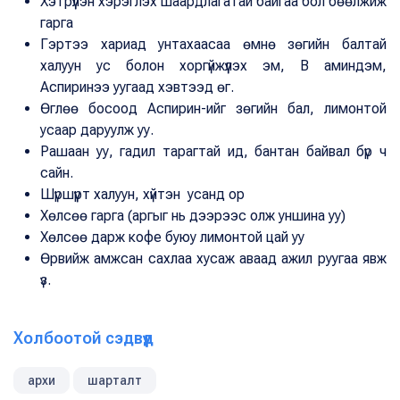
Хэтрүүлэн хэрэглэх шаардлагатай байгаа бол бөөлжиж
гарга
Гэртээ хариад унтахаасаа өмнө зөгийн балтай
халуун ус болон хоргүйжүүлэх эм, B аминдэм,
Аспиринээ уугаад хэвтээд өг.
Өглөө босоод Аспирин-ийг зөгийн бал, лимонтой
усаар даруулж уу.
Рашаан уу, гадил тарагтай ид, бантан байвал бүр ч
сайн.
Шүршүүрт халуун, хүйтэн усанд ор
Хөлсөө гарга (аргыг нь дээрээс олж уншина уу)
Хөлсөө дарж кофе буюу лимонтой цай уу
Өрвийж амжсан сахлаа хусаж аваад ажил руугаа явж
үз.
Холбоотой сэдвүүд
архи
шарталт