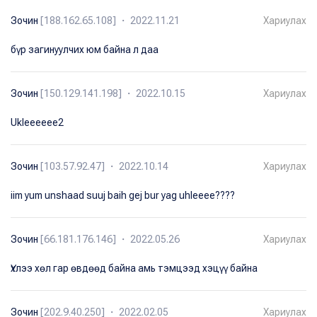
Зочин
[188.162.65.108] ・ 2022.11.21
Хариулах
бүр загинуулчих юм байна л даа
Зочин
[150.129.141.198] ・ 2022.10.15
Хариулах
Ukleeeeee2
Зочин
[103.57.92.47] ・ 2022.10.14
Хариулах
iim yum unshaad suuj baih gej bur yag uhleeee????
Зочин
[66.181.176.146] ・ 2022.05.26
Хариулах
Үхлээ хөл гар өвдөөд байна амь тэмцээд хэцүү байна
Зочин
[202.9.40.250] ・ 2022.02.05
Хариулах