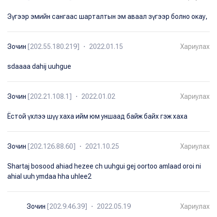
Зүгээр эмийн сангаас шарталтын эм аваал зүгээр болно окау,
Зочин
[202.55.180.219] ・ 2022.01.15
Хариулах
sdaaaa dahij uuhgue
Зочин
[202.21.108.1] ・ 2022.01.02
Хариулах
Ёстой үхлээ шүү хаха ийм юм уншаад байж байх гэж хаха
Зочин
[202.126.88.60] ・ 2021.10.25
Хариулах
Shartaj bosood ahiad hezee ch uuhgui gej oortoo amlaad oroi ni
ahial uuh ymdaa hha uhlee2
Зочин
[202.9.46.39] ・ 2022.05.19
Хариулах