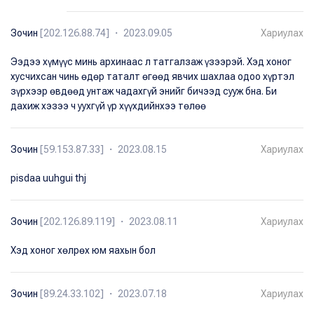
Зочин
[202.126.88.74] ・ 2023.09.05
Хариулах
Ээдээ хүмүүс минь архинаас л татгалзаж үзээрэй. Хэд хоног
хусчихсан чинь өдөр таталт өгөөд явчих шахлаа одоо хүртэл
зүрхээр өвдөөд унтаж чадахгүй энийг бичээд сууж бна. Би
дахиж хэзээ ч уухгүй үр хүүхдийнхээ төлөө
Зочин
[59.153.87.33] ・ 2023.08.15
Хариулах
pisdaa uuhgui thj
Зочин
[202.126.89.119] ・ 2023.08.11
Хариулах
Хэд хоног хөлрөх юм яахын бол
Зочин
[89.24.33.102] ・ 2023.07.18
Хариулах