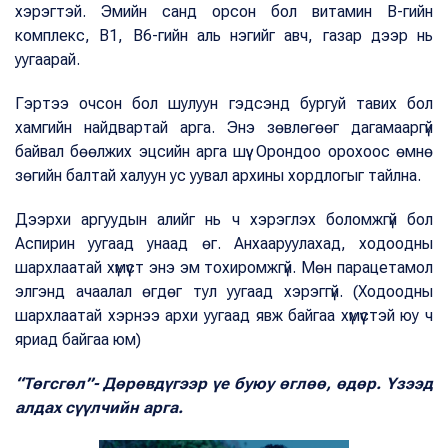
хэрэгтэй. Эмийн санд орсон бол витамин B-гийн
комплекс, B1, B6-гийн аль нэгийг авч, газар дээр нь
уугаарай.
Гэртээ очсон бол шулуун гэдсэнд бургуй тавих бол
хамгийн найдвартай арга. Энэ зөвлөгөөг дагамааргүй
байвал бөөлжих эцсийн арга шүү. Орондоо орохоос өмнө
зөгийн балтай халуун ус уувал архины хордлогыг тайлна.
Дээрхи аргуудын алийг нь ч хэрэглэх боломжгүй бол
Аспирин уугаад унаад өг. Анхааруулахад, ходоодны
шархлаатай хүмүүст энэ эм тохиромжгүй. Мөн парацетамол
элгэнд ачаалал өгдөг тул уугаад хэрэггүй. (Ходоодны
шархлаатай хэрнээ архи уугаад явж байгаа хүмүүстэй юу ч
яриад байгаа юм)
“Төгсгөл”- Дөрөвдүгээр үе буюу өглөө, өдөр. Үзээд
алдах сүүлчийн арга.