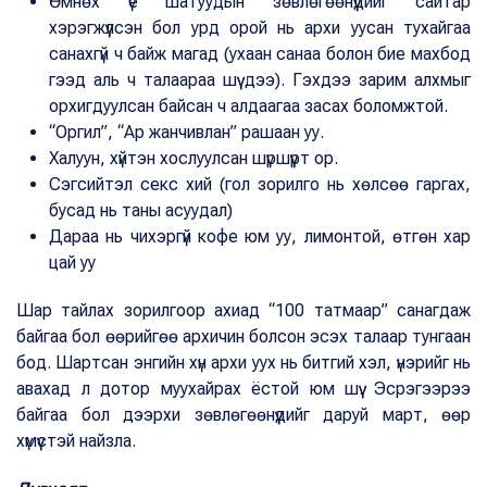
Өмнөх үе шатуудын зөвлөгөөнүүдийг сайтар
хэрэгжүүлсэн бол урд орой нь архи уусан тухайгаа
санахгүй ч байж магад (ухаан санаа болон бие махбод
гээд аль ч талаараа шүү дээ). Гэхдээ зарим алхмыг
орхигдуулсан байсан ч алдаагаа засах боломжтой.
“Оргил”, “Ар жанчивлан” рашаан уу.
Халуун, хүйтэн хослуулсан шүршүүрт ор.
Сэгсийтэл секс хий (гол зорилго нь хөлсөө гаргах,
бусад нь таны асуудал)
Дараа нь чихэргүй кофе юм уу, лимонтой, өтгөн хар
цай уу
Шар тайлах зорилгоор ахиад “100 татмаар” санагдаж
байгаа бол өөрийгөө архичин болсон эсэх талаар тунгаан
бод. Шартсан энгийн хүн архи уух нь битгий хэл, үнэрийг нь
авахад л дотор муухайрах ёстой юм шүү. Эсрэгээрээ
байгаа бол дээрхи зөвлөгөөнүүдийг даруй март, өөр
хүмүүстэй найзла.