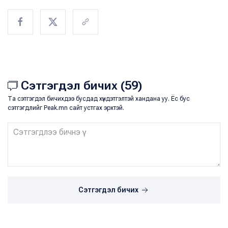
Сэтгэгдэл бичих (59)
Та сэтгэгдэл бичихдээ бусдад хүндэтгэлтэй хандана уу. Ёс бус
сэтгэгдлийг Peak.mn сайт устгах эрхтэй.
Сэтгэгдэл бичих