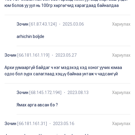
юм болов уу уул нь 100гр хөргөгчид харагдаад байналдаа
Зочин
[61.87.43.124] ・ 2025.03.06
Хариулах
arhichin boljde
Зочин
[66.181.161.119] ・ 2023.05.27
Хариулах
Архи уумааргүй байдаг ч нэг мэдэхэд хэд хоног уучих юмаа
одоо бол зүрх салаглаад хэцүү байнаа унтаж ч чадсангүй
Зочин
[68.145.172.194] ・ 2023.08.13
Хариулах
Ямах арга авсан бэ ?
Зочин
[66.181.161.31] ・ 2023.05.16
Хариулах