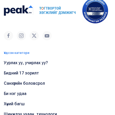
Үндсэн категори
Уурлах уу, учирлах уу?
Бидний 17 зорилт
Санхүүгийн боловсрол
Би нэг удаа
Хүний багш
Шинжлэх ухаан, технологи