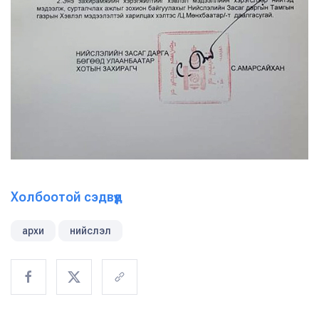
Холбоотой сэдвүүд
архи
нийслэл