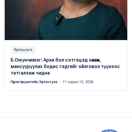
Ярилцлага
Б.Оюунчимэг: Архи бол сэтгэцэд нөлөөлөх,
мансууруулах бодис гэдгийг ойлговол түүнээс
татгалзаж чадна
Пүрэвтүвшингийн Хүслэнтуяа
・ 11 сарын 13, 2024