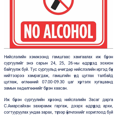
Нийслэлийн хэмжээнд гамшгаас хамгаалах иж бүрэн
сургуулийг энэ сарын 24, 25, 26-ны өдрүүдэд зохион
байгуулж буй. Тус сургуульд өчигдөр нийслэлийн иргэд бүх
нийтээрээ хамрагдаж, гамшгийн үед цуглах талбайд
цуглаж, өглөөний 07.00-09.30 цаг хүртэлх хугацаанд
замын хөдөлгөөнийг бүрэн хаасан.
Иж бүрэн сургуулийн хүрээнд нийслэлийн Засаг дарга
С.Амарсайхан захирамж гаргаж, дээрх өдрүүдэд архи,
согтууруулах ундаа зарах, түүгээр үйлчлэхийг хориглоод буй