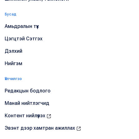
Бусад
Амьдралын түүх
Цэгцтэй Сэтгэх
Дэлхий
Нийгэм
Үйлчилгээ
Редакцын бодлого
Манай нийтлэгчид
Контент нийлүүлэх
Эвэнт дээр хамтран ажиллах