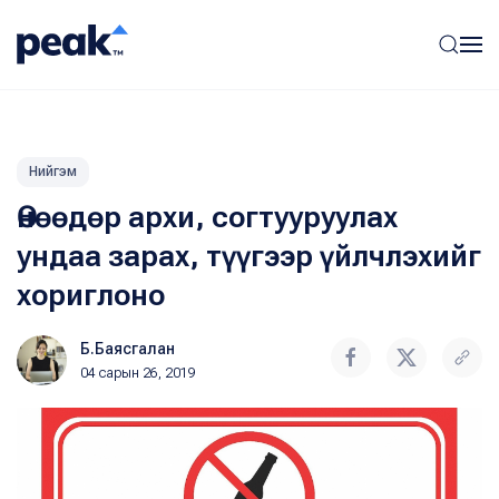
Нийгэм
Өнөөдөр архи, согтууруулах
ундаа зарах, түүгээр үйлчлэхийг
хориглоно
Б.Баясгалан
04 сарын 26, 2019