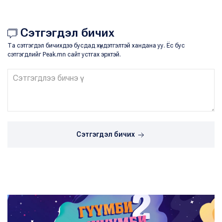
Сэтгэгдэл бичих
Та сэтгэгдэл бичихдээ бусдад хүндэтгэлтэй хандана уу. Ёс бус
сэтгэгдлийг Peak.mn сайт устгах эрхтэй.
Сэтгэгдэл бичих