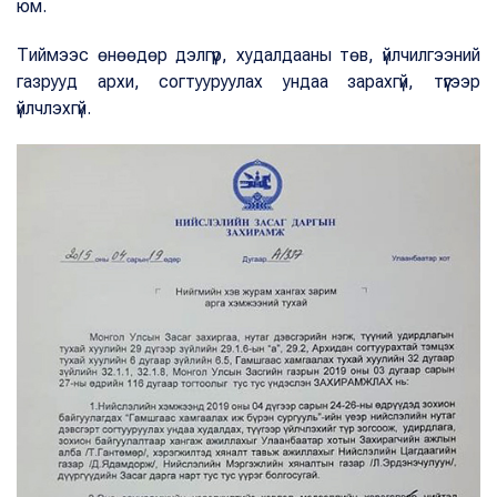
юм.
Тиймээс өнөөдөр дэлгүүр, худалдааны төв, үйлчилгээний
газрууд архи, согтууруулах ундаа зарахгүй, түүгээр
үйлчлэхгүй.