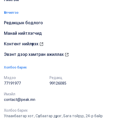
Үйлчилгээ
Редакцын бодлого
Манай нийтлэгчид
Контент нийлүүлэх
Эвэнт дээр хамтран ажиллах
Холбоо барих
Мэдээ
Редакц
77191977
99126085
Имэйл
contact@peak.mn
Холбоо барих
Улаанбаатар хот, Сүхбаатар дүүрэг, Бага тойруу, 24-р байр