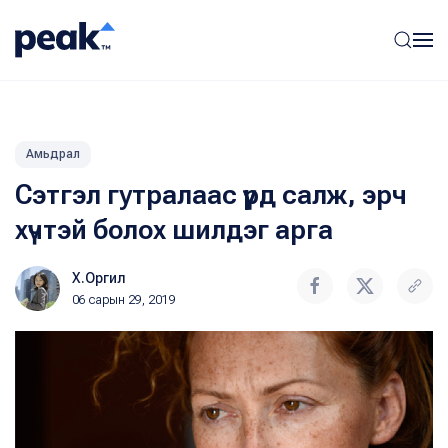
Амьдрал
Сэтгэл гутралаас үүрд салж, эрч
хүчтэй болох шилдэг арга
Х.Оргил
06 сарын 29, 2019