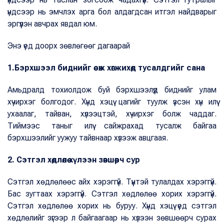
үндсээр нь эмчлэх арга бол алдагдсан итгэл найдварыг
эргүүлэн авчрах явдал юм.
Энэ үед доорх зөвлөгөөг дагаарай
1.Бэрхшээл биднийг өсөж хөгжихөд тусалдгийг сана
Амьдралд тохиолдож буй бэрхшээлүүд биднийг улам
хүчирхэг болгодог. Хүнд хэцүү цагийг туулж үзсэн хүн илүү
ухаалаг, тайван, хүлээцтэй, хүчирхэг болж чаддаг.
Тиймээс таныг илүү сайжрахад тусалж байгаа
бэрхшээлийг уужуу тайвнаар хүлээж авцгаая.
2. Сэтгэл хөдлөлөө хүлээн зөвшөөрч сур
Сэтгэл хөдлөлөөс айх хэрэггүй. Түүнтэй тулалдах хэрэггүй.
Бас зугтаах хэрэггүй. Сэтгэл хөдлөлөө хорих хэрэггүй.
Сэтгэл хөдлөлөө хорих нь буруу. Хүнд хэцүү үед сэтгэл
хөдлөлийг зүгээр л байгаагаар нь хүлээн зөвшөөрч сурах