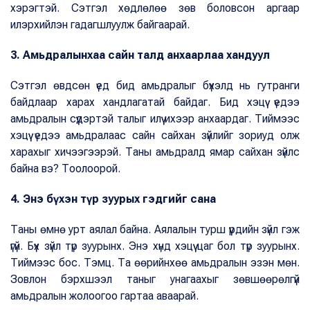
хэрэгтэй. Сэтгэл хөдлөлөө зөв боловсон аргаар
илэрхийлэн гадагшлуулж байгаарай.
3. Амьдралынхаа сайн талд анхаарлаа хандуул
Сэтгэл өвдсөн үед бид амьдралыг бүхэлд нь гутранги
байдлаар харах хандлагатай байдаг. Бид хэцүү үедээ
амьдралын сүүдэртэй талыг илүү ихээр анхаардаг. Тиймээс
хэцүү үедээ амьдралаас сайн сайхан зүйлийг зориуд олж
харахыг хичээгээрэй. Таны амьдралд ямар сайхан зүйлс
байна вэ? Тоолоорой.
4. Энэ бүхэн түр зуурых гэдгийг сана
Таны өмнө урт аялал байна. Аялалын турш үүрдийн зүйл гэж
үгүй. Бүх зүйл түр зуурынх. Энэ хүнд хэцүү цаг бол түр зуурынх.
Тиймээс бос. Тэмц. Та өөрийнхөө амьдралын эзэн мөн.
Зовлон бэрхшээл таныг унагаахыг зөвшөөрөлгүй
амьдралын жолоогоо гартаа аваарай.