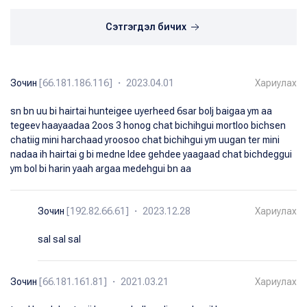
Сэтгэгдэл бичих
Зочин
[66.181.186.116] ・ 2023.04.01
Хариулах
sn bn uu bi hairtai hunteigee uyerheed 6sar bolj baigaa ym aa
tegeev haayaadaa 2oos 3 honog chat bichihgui mortloo bichsen
chatiig mini harchaad yroosoo chat bichihgui ym uugan ter mini
nadaa ih hairtai g bi medne ldee gehdee yaagaad chat bichdeggui
ym bol bi harin yaah argaa medehgui bn aa
Зочин
[192.82.66.61] ・ 2023.12.28
Хариулах
sal sal sal
Зочин
[66.181.161.81] ・ 2021.03.21
Хариулах