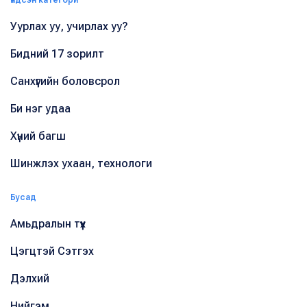
Уурлах уу, учирлах уу?
Бидний 17 зорилт
Санхүүгийн боловсрол
Би нэг удаа
Хүний багш
Шинжлэх ухаан, технологи
Бусад
Амьдралын түүх
Цэгцтэй Сэтгэх
Дэлхий
Нийгэм