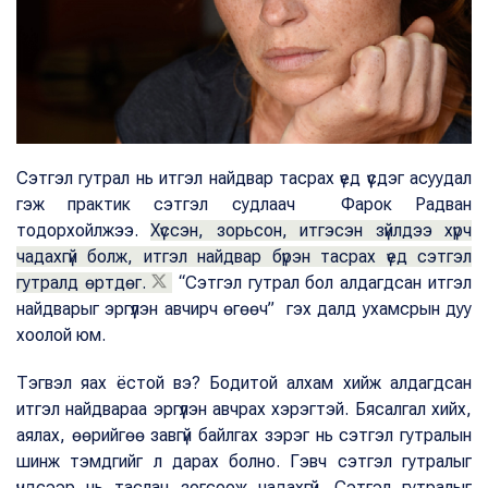
Сэтгэл гутрал нь итгэл найдвар тасрах үед үүсдэг асуудал
гэж практик сэтгэл судлаач Фарок Радван
тодорхойлжээ.
Хүссэн, зорьсон, итгэсэн зүйлдээ хүрч
чадахгүй болж, итгэл найдвар бүрэн тасрах үед сэтгэл
гутралд өртдөг.
“Сэтгэл гутрал бол алдагдсан итгэл
найдварыг эргүүлэн авчирч өгөөч” гэх далд ухамсрын дуу
хоолой юм.
Тэгвэл яах ёстой вэ? Бодитой алхам хийж алдагдсан
итгэл найдвараа эргүүлэн авчрах хэрэгтэй. Бясалгал хийх,
аялах, өөрийгөө завгүй байлгах зэрэг нь сэтгэл гутралын
шинж тэмдгийг л дарах болно. Гэвч сэтгэл гутралыг
үндсээр нь таслан зогсоож чадахгүй. Сэтгэл гутралыг