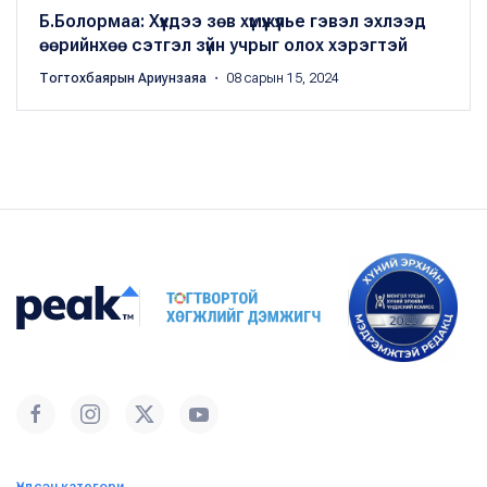
Б.Болормаа: Хүүхдээ зөв хүмүүжүүлье гэвэл эхлээд
өөрийнхөө сэтгэл зүйн учрыг олох хэрэгтэй
Тогтохбаярын Ариунзаяа
・ 08 сарын 15, 2024
Үндсэн категори