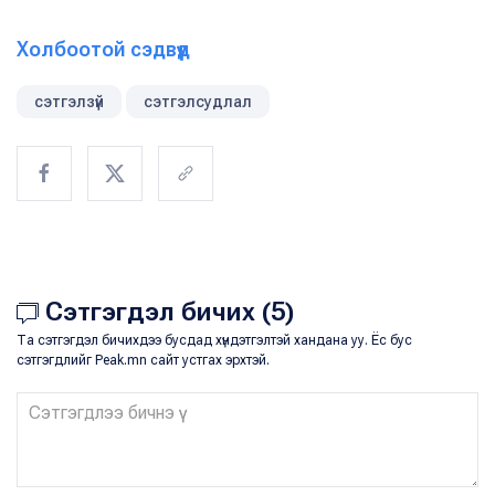
Холбоотой сэдвүүд
сэтгэлзүй
сэтгэлсудлал
Сэтгэгдэл бичих (5)
Та сэтгэгдэл бичихдээ бусдад хүндэтгэлтэй хандана уу. Ёс бус
сэтгэгдлийг Peak.mn сайт устгах эрхтэй.