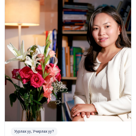
Уурлах уу, Учирлах уу?