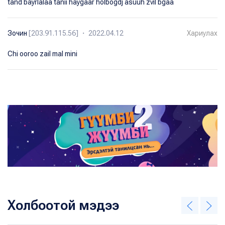
tand bayrlalaa tanii haygaar holbogdj asuuh zvil bgaa
Зочин
[203.91.115.56] ・ 2022.04.12
Хариулах
Chi ooroo zail mal mini
Холбоотой мэдээ