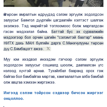
Өнгөрсөн амралтын өдрүүдэд сэлэм эргүүлж зодолдсон
залуусыг Баянгол дүүргийн цагдаагийн хэлтэст шалгаж
эхэлжээ. Тэд мөрийтэй тоглоомоос болж маргалдсан
гэсэн мэдээлэл байна.
Баттай бус эх сурвалжийн
мэдээгээр бол орчин цагийн "сэлэмтэй баатар" маань
НИТХ дахь МАН бүлгийн дарга С.Мөнхчулууны төрсөн
дүү С.Бямбацогт ажээ.
Муу юм ихэдвэл инээдэм гэгчээр сэлэм эргүүлж
зодолдсон залуусыг сошиалд шоолж, даапаалсан үгс
нэлээд хүчтэй өрнөв. Тухайлбал бааранд орох гэж
байгаа бол бамбайгаа мартав, хамгаалалтын алба бамбай
олж авцгаа хэмээн жиргэжээ.
Ингээд сэлэм тойрсон сэдвээр бичсэн жиргээг
онцоллоо.