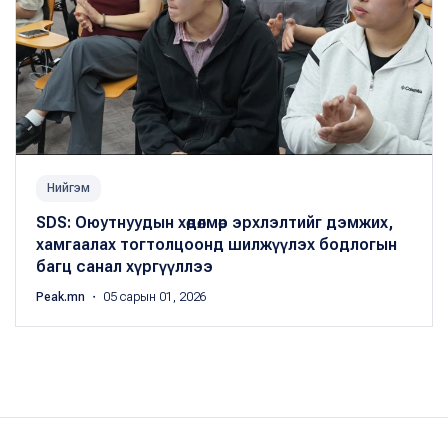
Нийгэм
SDS: Оюутнуудын хөдөлмөр эрхлэлтийг дэмжих,
хамгаалах тогтолцоонд шилжүүлэх бодлогын
багц санал хүргүүллээ
Peak.mn
・ 05 сарын 01, 2026