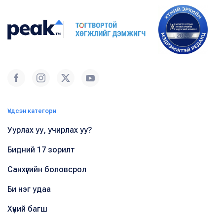
Үндсэн категори
Уурлах уу, учирлах уу?
Бидний 17 зорилт
Санхүүгийн боловсрол
Би нэг удаа
Хүний багш