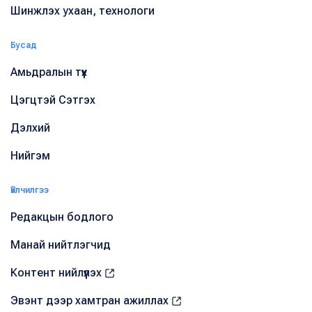
Шинжлэх ухаан, технологи
Бусад
Амьдралын түүх
Цэгцтэй Сэтгэх
Дэлхий
Нийгэм
Үйлчилгээ
Редакцын бодлого
Манай нийтлэгчид
Контент нийлүүлэх
Эвэнт дээр хамтран ажиллах