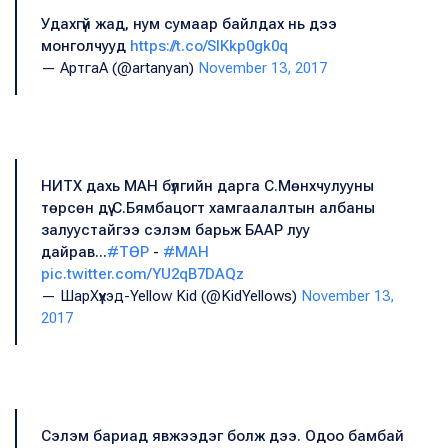
Удахгүй жад, нум сумаар байлдах нь дээ
монголчууд
https://t.co/SlKkp0gk0q
— АртгаА (@artanyan)
November 13, 2017
НИТХ дахь МАН бүлгийн дарга С.Мөнхчулууны
төрсөн дүү С.Бямбацогт хамгаалалтын албаны
залуустайгээ сэлэм барьж БААР луу
дайрав...
#ТӨР
-
#МАН
pic.twitter.com/YU2qB7DAQz
— ШарХүүхэд-Yellow Kid (@KidYellows)
November 13,
2017
Сэлэм бариад явжээдэг болж дээ. Одоо бамбай