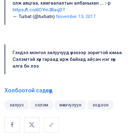
олж авцгаа, хамгаалалтын албаныхан ... :-p
https://t.co/dOYm3BaqDT
— Turbat (@turbatn)
November 13, 2017
Гэхдээ монгол залуучууд үнэхээр зоригтой юмаа.
Сэлэмтэй хүн гараад ирж байхад айсан нэг хүн
алга бн лээ
Холбоотой сэдвүүд
залуус
сэлэм
мөнхчулуун
зодоон