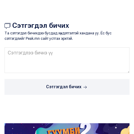
Сэтгэгдэл бичих
Та сэтгэгдэл бичихдээ бусдад хүндэтгэлтэй хандана уу. Ёс бус
сэтгэгдлийг Peak.mn сайт устгах эрхтэй.
Сэтгэгдэл бичих