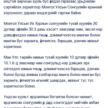
ноцтой зөрчсөн хууль бус үйлдэл гарахаас урьдчилан
сэргийлэх зорилгоор Монгол Улсын Сонгуулийн ерөнхий
хорооноос дараах мэдэгдлийг гаргаж байна.
Монгол Улсын Их Хурлын сонгуулийн тухай хуулийн 30
дугаар зүйлийн 30.3 дахь хэсэгт зааснаар нам, эвсэл нэр
дэвшүүлэхдээ намын гишүүн, дэмжигчээсээ мөнгөн болон
мөнгөн бус хөрөнгө, үйлчилгээ, барьцаа, дэнчин авахыг
хориглоно.
Мөн Улс төрийн намын тухай хуулийн 10 дугаар зүйлийн
10.1.6-д зааснаар нам сонгуульд нэр дэвших эрх
олгохдоо намын гишүүн, дэмжигчээсээ барьцаа, дэнчин
болон бусад аливаа хэлбэрээр мөнгө болон мөнгөн бус
хөрөнгө, үйлчилгээ өгөхийг шаардах, авахыг тус тус
хориглосон болно.
Үндсэн хуульт ардчиллын баталгаа болсон чөлөөт,
ардчилсан сонгуулийн үр дүнд сонгогддог нийтийн албан