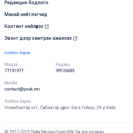
Редакцын бодлого
Манай нийтлэгчид
Контент нийлүүлэх
Эвэнт дээр хамтран ажиллах
Холбоо барих
Мэдээ
Редакц
77191977
99126085
Имэйл
contact@peak.mn
Холбоо барих
Улаанбаатар хот, Сүхбаатар дүүрэг, Бага тойруу, 24-р байр
© 2017-2025 Пийк Медиа Групп ХХК. Бүх эрх хуулиар