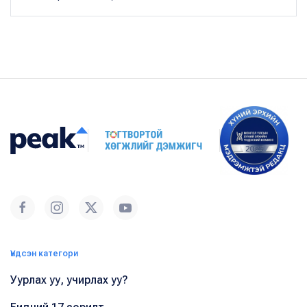
Үндсэн категори
Уурлах уу, учирлах уу?