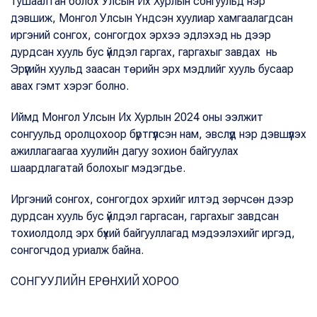
тушаалтан болох Улсын Их Хурлын сонгуульд нэр
дэвшиж, Монгол Улсын Үндсэн хуулиар хамгаалагдсан
иргэний сонгох, сонгогдох эрхээ эдлэхэд нь дээр
дурдсан хууль бус үйлдэл гаргах, гаргахыг завдах нь
Эрүүгийн хуульд заасан төрийн эрх мэдлийг хууль бусаар
авах гэмт хэрэг болно.
Иймд Монгол Улсын Их Хурлын 2024 оны ээлжит
сонгуульд оролцохоор бүртгүүлсэн нам, эвслүүд нэр дэвшүүлэх
ажиллагаагаа хуулийн дагуу зохион байгуулах
шаардлагатай болохыг мэдэгдье.
Иргэний сонгох, сонгогдох эрхийг илтэд зөрчсөн дээр
дурдсан хууль бус үйлдэл гаргасан, гаргахыг завдсан
тохиолдолд эрх бүхий байгууллагад мэдээлэхийг иргэд,
сонгогчдод уриалж байна.
СОНГУУЛИЙН ЕРӨНХИЙ ХОРОО