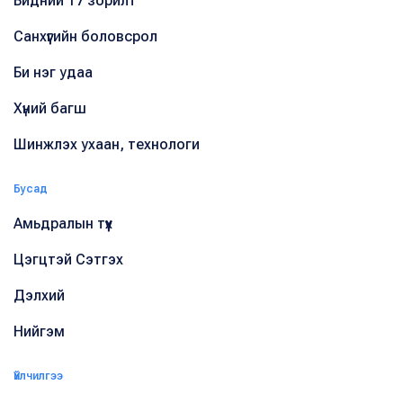
Бидний 17 зорилт
Санхүүгийн боловсрол
Би нэг удаа
Хүний багш
Шинжлэх ухаан, технологи
Бусад
Амьдралын түүх
Цэгцтэй Сэтгэх
Дэлхий
Нийгэм
Үйлчилгээ