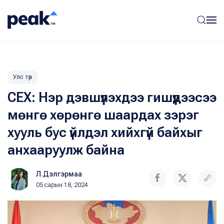
Улс төр
СЕХ: Нэр дэвшүүлэхдээ гишүүдээсээ
мөнгө хөрөнгө шаардах зэрэг
хууль бус үйлдэл хийхгүй байхыг
анхааруулж байна
Л.Дэлгэрмаа
05 сарын 18, 2024