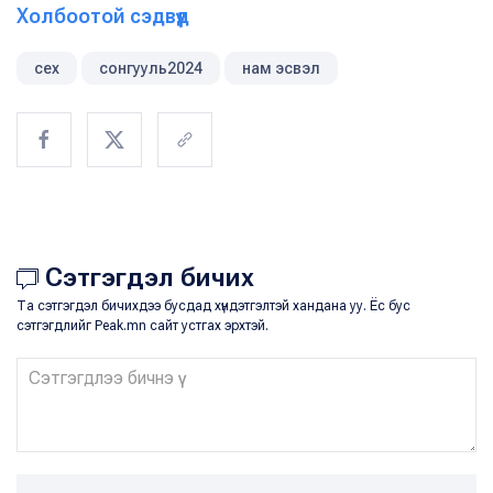
Холбоотой сэдвүүд
сех
сонгууль2024
нам эсвэл
Сэтгэгдэл бичих
Та сэтгэгдэл бичихдээ бусдад хүндэтгэлтэй хандана уу. Ёс бус
сэтгэгдлийг Peak.mn сайт устгах эрхтэй.