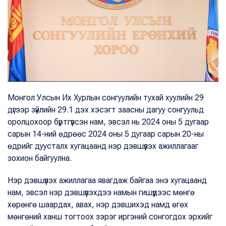
Монгол Улсын Их Хурлын сонгуулийн тухай хуулийн 29
дүгээр зүйлийн 29.1 дэх хэсэгт заасны дагуу сонгуульд
оролцохоор бүртгүүлсэн нам, эвсэл нь 2024 оны 5 дугаар
сарын 14-ний өдрөөс 2024 оны 5 дугаар сарын 20-ны
өдрийг дуусталх хугацаанд нэр дэвшүүлэх ажиллагааг
зохион байгуулна.
Нэр дэвшүүлэх ажиллагаа явагдаж байгаа энэ хугацаанд
нам, эвсэл нэр дэвшүүлэхдээ намын гишүүдээс мөнгө
хөрөнгө шаардах, авах, нэр дэвшихэд намд өгөх
мөнгөний ханш тогтоох зэрэг иргэний сонгогдох эрхийг